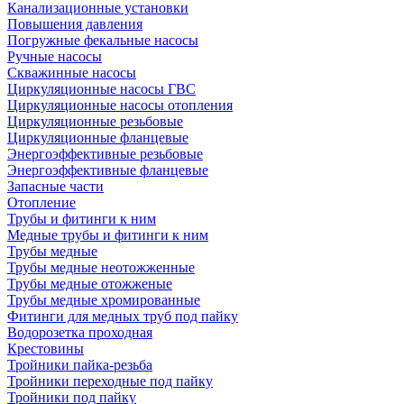
Канализационные установки
Повышения давления
Погружные фекальные насосы
Ручные насосы
Скважинные насосы
Циркуляционные насосы ГВС
Циркуляционные насосы отопления
Циркуляционные резьбовые
Циркуляционные фланцевые
Энергоэффективные резьбовые
Энергоэффективные фланцевые
Запасные части
Отопление
Трубы и фитинги к ним
Медные трубы и фитинги к ним
Трубы медные
Трубы медные неотожженные
Трубы медные отожженые
Трубы медные хромированные
Фитинги для медных труб под пайку
Водорозетка проходная
Крестовины
Тройники пайка-резьба
Тройники переходные под пайку
Тройники под пайку