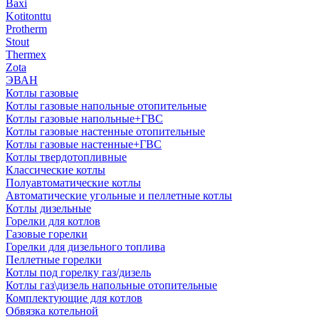
Baxi
Kotitonttu
Protherm
Stout
Thermex
Zota
ЭВАН
Котлы газовые
Котлы газовые напольные отопительные
Котлы газовые напольные+ГВС
Котлы газовые настенные отопительные
Котлы газовые настенные+ГВС
Котлы твердотопливные
Классические котлы
Полуавтоматические котлы
Автоматические угольные и пеллетные котлы
Котлы дизельные
Горелки для котлов
Газовые горелки
Горелки для дизельного топлива
Пеллетные горелки
Котлы под горелку газ/дизель
Котлы газ\дизель напольные отопительные
Комплектующие для котлов
Обвязка котельной