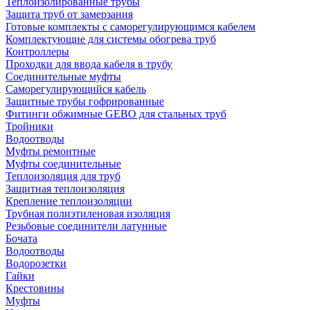
Теплоизолированные трубы
Защита труб от замерзания
Готовые комплекты с саморегулирующимся кабелем
Комплектующие для системы обогрева труб
Контроллеры
Проходки для ввода кабеля в трубу
Соединительные муфты
Саморегулирующийся кабель
Защитные трубы гофрированные
Фитинги обжимные GEBO для стальных труб
Тройники
Водоотводы
Муфты ремонтные
Муфты соединительные
Теплоизоляция для труб
Защитная теплоизоляция
Крепление теплоизоляции
Трубная полиэтиленовая изоляция
Резьбовые соединители латунные
Бочата
Водоотводы
Водорозетки
Гайки
Крестовины
Муфты