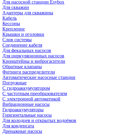
Для насосной станции Esybox
Для скважин
Адаптеры для скважины
Кабель
Кессоны
Крепление
Крышки и оголовки
Слив системы
Соединение кабеля
Для фекальных насосов
Для циркуляционных насосов
Кронштейны и виброгасители
Обратные клапаны
Фитинги распределители
Автоматические насосные станции
Погружные
С гидроаккумулятором
С частотным преобразователем
С электронной автоматикой
Вибрационные насосы
Гидроаккумуляторы
Горизонтальные насосы
Для колодцев и открытых водоёмов
Для конденсата
Дренажные насосы