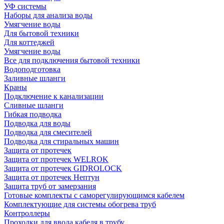
УФ системы
Наборы для анализа воды
Умягчение воды
Для бытовой техники
Для коттеджей
Умягчение воды
Все для подключения бытовой техники
Водоподготовка
Заливные шланги
Краны
Подключение к канализации
Сливные шланги
Гибкая подводка
Подводка для воды
Подводка для смесителей
Подводка для стиральных машин
Защита от протечек
Защита от протечек WELROK
Защита от протечек GIDROLOCK
Защита от протечек Нептун
Защита труб от замерзания
Готовые комплекты с саморегулирующимся кабелем
Комплектующие для системы обогрева труб
Контроллеры
Проходки для ввода кабеля в трубу