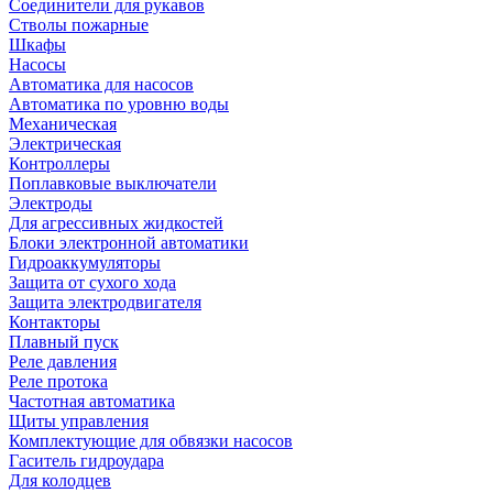
Соединители для рукавов
Стволы пожарные
Шкафы
Насосы
Автоматика для насосов
Автоматика по уровню воды
Механическая
Электрическая
Контроллеры
Поплавковые выключатели
Электроды
Для агрессивных жидкостей
Блоки электронной автоматики
Гидроаккумуляторы
Защита от сухого хода
Защита электродвигателя
Контакторы
Плавный пуск
Реле давления
Реле протока
Частотная автоматика
Щиты управления
Комплектующие для обвязки насосов
Гаситель гидроудара
Для колодцев