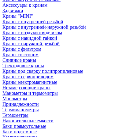
Аксессуары к кранам
Задвижки
Краны "MINI"
Краны с внутренней резьбой
Краны с внутренней-наружной резьбой
Краны с воздухоотводчиком
Краны с накидной гайкой
Краны с наружной резьбой
Краны с фильтром
Краны со сгоном
Сливные краны
Трехходовые краны
Краны под сварку полипропиленовые
Краны с сервоприводом
Краны электромагнитные
Незамерзающие краны
Манометры и термометры
Манометры
Принадлежности
Термоманометры
Термометры
Накопительные емкости
Баки прямоугольные
Баки подземные