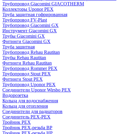
Трубопровод Giacomini GIACOTHERM
Коллекторы Uponor PEX
Труба защитная гофрированная
Трубопровод FV-Plast
Трубопровод Giacomini GX
Инструмент Giacomini GX
Трубы Giacomini GX
Фитинги Giacomini GX
Труба защитная
Трубопровод Rehau Rautitan
Трубы Rehau Rautitan
Фитинги Rehau Rautitan
Трубопровод Rommer PEX
Трубопровод Stout PEX
Фитинги Stout PEX
Трубопровод Uponor PEX
Соединители Uponor Wirsbo PEX
Водорозетка
Кольца для водоснабжения
Кольца для отопления
Соединители для радиаторов
Соединитель PEX-PEX
Тройник PEX
Тройник PEX-резьба ВР
Тройник PEX-резьба НР