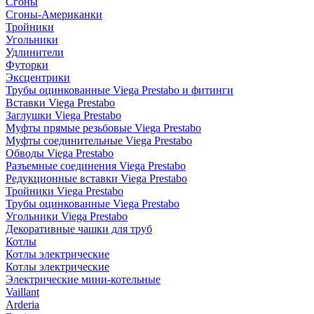
Сгоны
Сгоны-Американки
Тройники
Угольники
Удлинители
Футорки
Эксцентрики
Трубы оцинкованные Viega Prestabo и фитинги
Вставки Viega Prestabo
Заглушки Viega Prestabo
Муфты прямые резьбовые Viega Prestabo
Муфты соединительные Viega Prestabo
Обводы Viega Prestabo
Разъемные соединения Viega Prestabo
Редукционные вставки Viega Prestabo
Тройники Viega Prestabo
Трубы оцинкованные Viega Prestabo
Угольники Viega Prestabo
Декоративные чашки для труб
Котлы
Котлы электрические
Котлы электрические
Электрические мини-котельные
Vaillant
Arderia