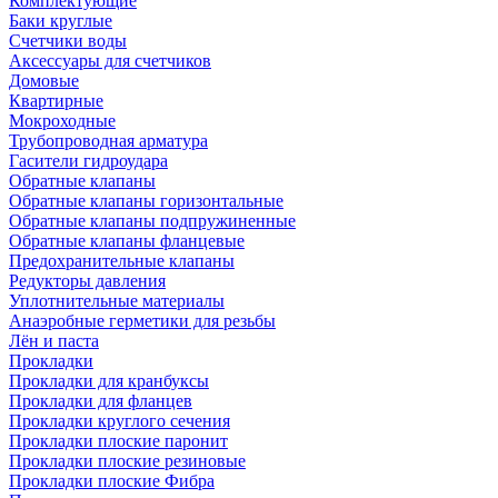
Комплектующие
Баки круглые
Счетчики воды
Аксессуары для счетчиков
Домовые
Квартирные
Мокроходные
Трубопроводная арматура
Гасители гидроудара
Обратные клапаны
Обратные клапаны горизонтальные
Обратные клапаны подпружиненные
Обратные клапаны фланцевые
Предохранительные клапаны
Редукторы давления
Уплотнительные материалы
Анаэробные герметики для резьбы
Лён и паста
Прокладки
Прокладки для кранбуксы
Прокладки для фланцев
Прокладки круглого сечения
Прокладки плоские паронит
Прокладки плоские резиновые
Прокладки плоские Фибра