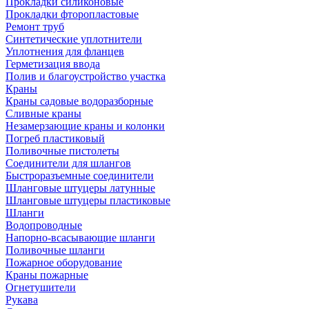
Прокладки силиконовые
Прокладки фторопластовые
Ремонт труб
Синтетические уплотнители
Уплотнения для фланцев
Герметизация ввода
Полив и благоустройство участка
Краны
Краны садовые водоразборные
Сливные краны
Незамерзающие краны и колонки
Погреб пластиковый
Поливочные пистолеты
Соединители для шлангов
Быстроразъемные соединители
Шланговые штуцеры латунные
Шланговые штуцеры пластиковые
Шланги
Водопроводные
Напорно-всасывающие шланги
Поливочные шланги
Пожарное оборудование
Краны пожарные
Огнетушители
Рукава