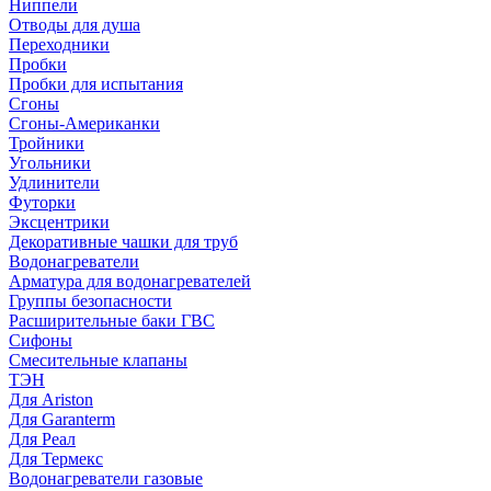
Ниппели
Отводы для душа
Переходники
Пробки
Пробки для испытания
Сгоны
Сгоны-Американки
Тройники
Угольники
Удлинители
Футорки
Эксцентрики
Декоративные чашки для труб
Водонагреватели
Арматура для водонагревателей
Группы безопасности
Расширительные баки ГВС
Сифоны
Смесительные клапаны
ТЭН
Для Ariston
Для Garanterm
Для Реал
Для Термекс
Водонагреватели газовые