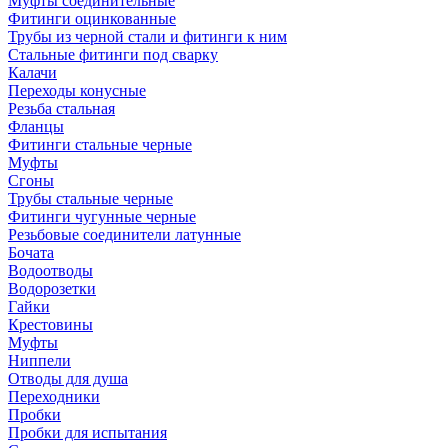
Муфты соединительные
Фитинги оцинкованные
Трубы из черной стали и фитинги к ним
Стальные фитинги под сварку
Калачи
Переходы конусные
Резьба стальная
Фланцы
Фитинги стальные черные
Муфты
Сгоны
Трубы стальные черные
Фитинги чугунные черные
Резьбовые соединители латунные
Бочата
Водоотводы
Водорозетки
Гайки
Крестовины
Муфты
Ниппели
Отводы для душа
Переходники
Пробки
Пробки для испытания