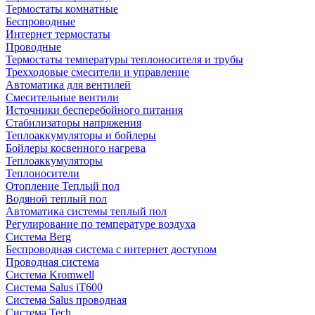
Термостаты комнатные
Беспроводные
Интернет термостаты
Проводные
Термостаты температуры теплоносителя и трубы
Трехходовые смесители и управление
Автоматика для вентилей
Смесительные вентили
Источники бесперебойного питания
Стабилизаторы напряжения
Теплоаккумуляторы и бойлеры
Бойлеры косвенного нагрева
Теплоаккумуляторы
Теплоносители
Отопление Теплый пол
Водяной теплый пол
Автоматика системы теплый пол
Регулирование по температуре воздуха
Система Berg
Беспроводная система с интернет доступом
Проводная система
Система Kromwell
Система Salus iT600
Система Salus проводная
Система Tech