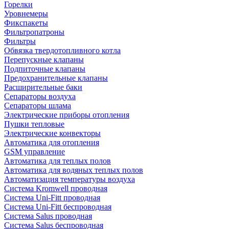
Горелки
Уровнемеры
Фикспакеты
Фильтропатроны
Фильтры
Обвязка твердотопливного котла
Перепускные клапаны
Подпиточные клапаны
Предохранительные клапаны
Расширительные баки
Сепараторы воздуха
Сепараторы шлама
Электрические приборы отопления
Пушки тепловые
Электрические конвекторы
Автоматика для отопления
GSM управление
Автоматика для теплых полов
Автоматика для водяных теплых полов
Автоматизация температуры воздуха
Система Kromwell проводная
Система Uni-Fitt проводная
Система Uni-Fitt беспроводная
Система Salus проводная
Система Salus беспроводная