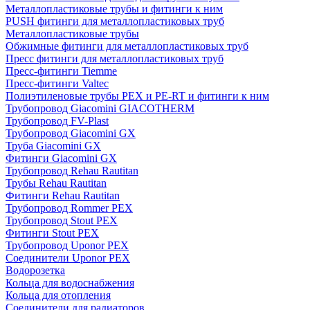
Металлопластиковые трубы и фитинги к ним
PUSH фитинги для металлопластиковых труб
Металлопластиковые трубы
Обжимные фитинги для металлопластиковых труб
Пресс фитинги для металлопластиковых труб
Пресс-фитинги Tiemme
Пресс-фитинги Valtec
Полиэтиленовые трубы PEX и PE-RT и фитинги к ним
Трубопровод Giacomini GIACOTHERM
Трубопровод FV-Plast
Трубопровод Giacomini GX
Труба Giacomini GX
Фитинги Giacomini GX
Трубопровод Rehau Rautitan
Трубы Rehau Rautitan
Фитинги Rehau Rautitan
Трубопровод Rommer PEX
Трубопровод Stout PEX
Фитинги Stout PEX
Трубопровод Uponor PEX
Соединители Uponor PEX
Водорозетка
Кольца для водоснабжения
Кольца для отопления
Соединители для радиаторов