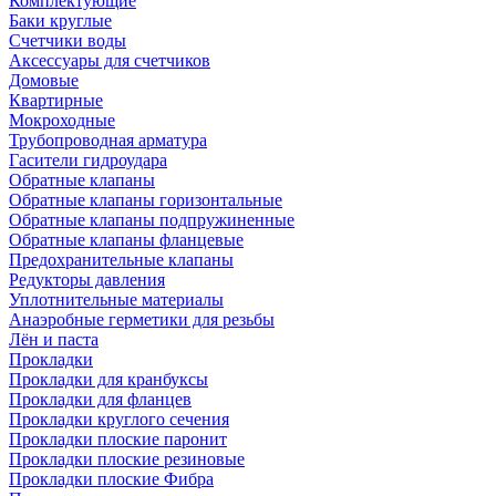
Комплектующие
Баки круглые
Счетчики воды
Аксессуары для счетчиков
Домовые
Квартирные
Мокроходные
Трубопроводная арматура
Гасители гидроудара
Обратные клапаны
Обратные клапаны горизонтальные
Обратные клапаны подпружиненные
Обратные клапаны фланцевые
Предохранительные клапаны
Редукторы давления
Уплотнительные материалы
Анаэробные герметики для резьбы
Лён и паста
Прокладки
Прокладки для кранбуксы
Прокладки для фланцев
Прокладки круглого сечения
Прокладки плоские паронит
Прокладки плоские резиновые
Прокладки плоские Фибра