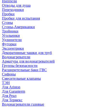
Ниппели
Отводы для душа
Переходники
Пробки
Пробки для испытания
Сгоны
Сгоны-Американки
Тройники
Угольники
Удлинители
Футорки
Эксцентрики
Декоративные чашки для труб
Водонагреватели
Арматура для водонагревателей
Группы безопасности
Расширительные баки ГВС
Сифоны
Смесительные клапаны
ТЭН
Для Ariston
Для Garanterm
Для Реал
Для Термекс
Водонагреватели газовые