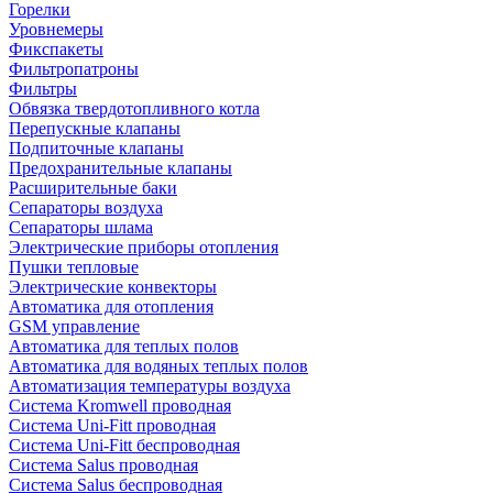
Горелки
Уровнемеры
Фикспакеты
Фильтропатроны
Фильтры
Обвязка твердотопливного котла
Перепускные клапаны
Подпиточные клапаны
Предохранительные клапаны
Расширительные баки
Сепараторы воздуха
Сепараторы шлама
Электрические приборы отопления
Пушки тепловые
Электрические конвекторы
Автоматика для отопления
GSM управление
Автоматика для теплых полов
Автоматика для водяных теплых полов
Автоматизация температуры воздуха
Система Kromwell проводная
Система Uni-Fitt проводная
Система Uni-Fitt беспроводная
Система Salus проводная
Система Salus беспроводная