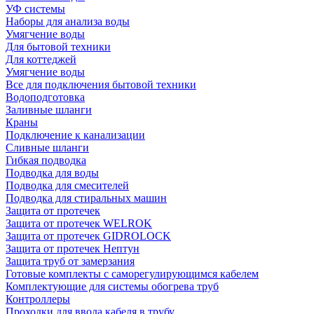
УФ системы
Наборы для анализа воды
Умягчение воды
Для бытовой техники
Для коттеджей
Умягчение воды
Все для подключения бытовой техники
Водоподготовка
Заливные шланги
Краны
Подключение к канализации
Сливные шланги
Гибкая подводка
Подводка для воды
Подводка для смесителей
Подводка для стиральных машин
Защита от протечек
Защита от протечек WELROK
Защита от протечек GIDROLOCK
Защита от протечек Нептун
Защита труб от замерзания
Готовые комплекты с саморегулирующимся кабелем
Комплектующие для системы обогрева труб
Контроллеры
Проходки для ввода кабеля в трубу