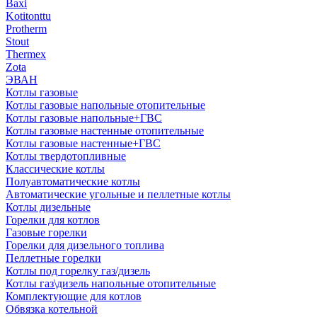
Baxi
Kotitonttu
Protherm
Stout
Thermex
Zota
ЭВАН
Котлы газовые
Котлы газовые напольные отопительные
Котлы газовые напольные+ГВС
Котлы газовые настенные отопительные
Котлы газовые настенные+ГВС
Котлы твердотопливные
Классические котлы
Полуавтоматические котлы
Автоматические угольные и пеллетные котлы
Котлы дизельные
Горелки для котлов
Газовые горелки
Горелки для дизельного топлива
Пеллетные горелки
Котлы под горелку газ/дизель
Котлы газ\дизель напольные отопительные
Комплектующие для котлов
Обвязка котельной