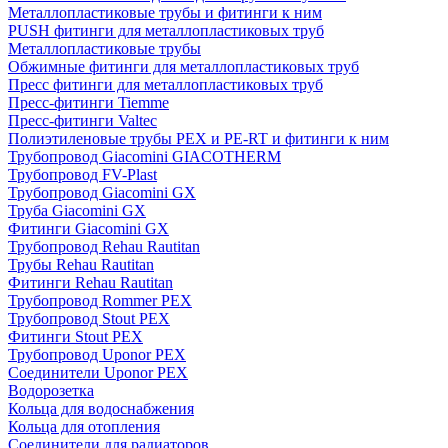
Металлопластиковые трубы и фитинги к ним
PUSH фитинги для металлопластиковых труб
Металлопластиковые трубы
Обжимные фитинги для металлопластиковых труб
Пресс фитинги для металлопластиковых труб
Пресс-фитинги Tiemme
Пресс-фитинги Valtec
Полиэтиленовые трубы PEX и PE-RT и фитинги к ним
Трубопровод Giacomini GIACOTHERM
Трубопровод FV-Plast
Трубопровод Giacomini GX
Труба Giacomini GX
Фитинги Giacomini GX
Трубопровод Rehau Rautitan
Трубы Rehau Rautitan
Фитинги Rehau Rautitan
Трубопровод Rommer PEX
Трубопровод Stout PEX
Фитинги Stout PEX
Трубопровод Uponor PEX
Соединители Uponor PEX
Водорозетка
Кольца для водоснабжения
Кольца для отопления
Соединители для радиаторов