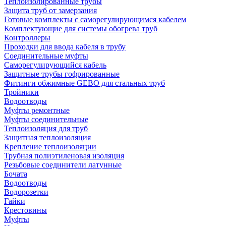
Теплоизолированные трубы
Защита труб от замерзания
Готовые комплекты с саморегулирующимся кабелем
Комплектующие для системы обогрева труб
Контроллеры
Проходки для ввода кабеля в трубу
Соединительные муфты
Саморегулирующийся кабель
Защитные трубы гофрированные
Фитинги обжимные GEBO для стальных труб
Тройники
Водоотводы
Муфты ремонтные
Муфты соединительные
Теплоизоляция для труб
Защитная теплоизоляция
Крепление теплоизоляции
Трубная полиэтиленовая изоляция
Резьбовые соединители латунные
Бочата
Водоотводы
Водорозетки
Гайки
Крестовины
Муфты