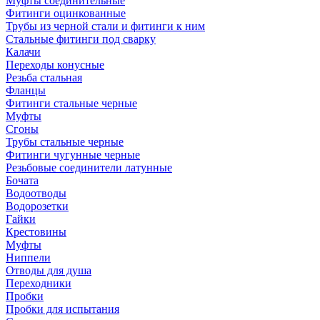
Муфты соединительные
Фитинги оцинкованные
Трубы из черной стали и фитинги к ним
Стальные фитинги под сварку
Калачи
Переходы конусные
Резьба стальная
Фланцы
Фитинги стальные черные
Муфты
Сгоны
Трубы стальные черные
Фитинги чугунные черные
Резьбовые соединители латунные
Бочата
Водоотводы
Водорозетки
Гайки
Крестовины
Муфты
Ниппели
Отводы для душа
Переходники
Пробки
Пробки для испытания