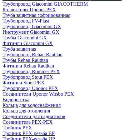
Трубопровод Giacomini GIACOTHERM
Коллекторы Uponor PEX
Труба защитная гофрированная
Трубопровод FV-Plast
Трубопровод Giacomini GX
Инструмент Giacomini GX
Трубы Giacomini GX
Фитинги Giacomini GX
Труба защитная
Трубопровод Rehau Rautitan
Трубы Rehau Rautitan
Фитинги Rehau Rautitan
Трубопровод Rommer PEX
Трубопровод Stout PEX
Фитинги Stout PEX
Трубопровод Uponor PEX
Соединители Uponor Wirsbo PEX
Водорозетка
Кольца для водоснабжения
Кольца для отопления
Соединители для радиаторов
Соединитель PEX-PEX
Тройник PEX
Тройник PEX-резьба ВР
Тройник PEX-резьба НР