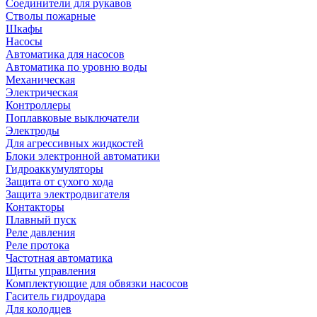
Соединители для рукавов
Стволы пожарные
Шкафы
Насосы
Автоматика для насосов
Автоматика по уровню воды
Механическая
Электрическая
Контроллеры
Поплавковые выключатели
Электроды
Для агрессивных жидкостей
Блоки электронной автоматики
Гидроаккумуляторы
Защита от сухого хода
Защита электродвигателя
Контакторы
Плавный пуск
Реле давления
Реле протока
Частотная автоматика
Щиты управления
Комплектующие для обвязки насосов
Гаситель гидроудара
Для колодцев