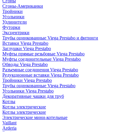
Сгоны
Сгоны-Американки
Тройники
Угольники
Удлинители
Футорки
Эксцентрики
Трубы оцинкованные Viega Prestabo и фитинги
Вставки Viega Prestabo
Заглушки Viega Prestabo
Муфты прямые резьбовые Viega Prestabo
Муфты соединительные Viega Prestabo
Обводы Viega Prestabo
Разъемные соединения Viega Prestabo
Редукционные вставки Viega Prestabo
Тройники Viega Prestabo
Трубы оцинкованные Viega Prestabo
Угольники Viega Prestabo
Декоративные чашки для труб
Котлы
Котлы электрические
Котлы электрические
Электрические мини-котельные
Vaillant
Arderia