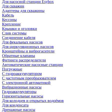
Для насосной станции Esybox
Для скважин
Адаптеры для скважины
Кабель
Кессоны
Крепление
Крышки и оголовки
Слив системы
Соединение кабеля
Для фекальных насосов
Для циркуляционных насосов
Кронштейны и виброгасители
Обратные клапаны
Фитинги распределители
Автоматические насосные станции
Погружные
С гидроаккумулятором
С частотным преобразователем
С электронной автоматикой
Вибрационные насосы
Гидроаккумуляторы
Горизонтальные насосы
Для колодцев и открытых водоёмов
Для конденсата
Дренажные насосы