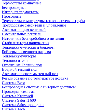
Термостаты комнатные
Беспроводные
Интернет термостаты
Проводные
Термостаты температуры теплоносителя и трубы
Трехходовые смесители и управление
Автоматика для вентилей
Смесительные вентили
Источники бесперебойного питания
Стабилизаторы напряжения
Теплоаккумуляторы и бойлеры
Бойлеры косвенного нагрева
Теплоаккумуляторы
Теплоносители
Отопление Теплый пол
Водяной теплый пол
Автоматика системы теплый пол
Регулирование по температуре воздуха
Система Berg
Беспроводная система с интернет доступом
Проводная система
Система Kromwell
Система Salus iT600
Система Salus проводная
Система Tech