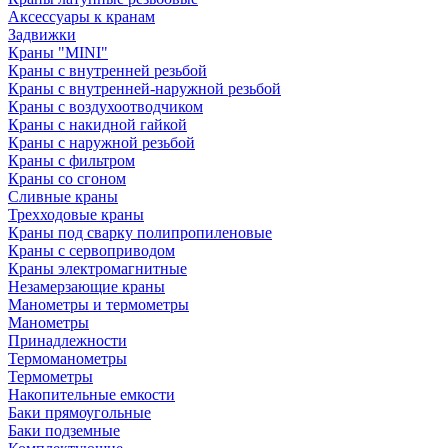
Аксессуары к кранам
Задвижки
Краны "MINI"
Краны с внутренней резьбой
Краны с внутренней-наружной резьбой
Краны с воздухоотводчиком
Краны с накидной гайкой
Краны с наружной резьбой
Краны с фильтром
Краны со сгоном
Сливные краны
Трехходовые краны
Краны под сварку полипропиленовые
Краны с сервоприводом
Краны электромагнитные
Незамерзающие краны
Манометры и термометры
Манометры
Принадлежности
Термоманометры
Термометры
Накопительные емкости
Баки прямоугольные
Баки подземные