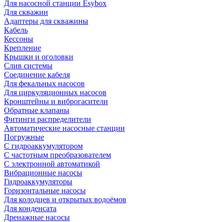
Для насосной станции Esybox
Для скважин
Адаптеры для скважины
Кабель
Кессоны
Крепление
Крышки и оголовки
Слив системы
Соединение кабеля
Для фекальных насосов
Для циркуляционных насосов
Кронштейны и виброгасители
Обратные клапаны
Фитинги распределители
Автоматические насосные станции
Погружные
С гидроаккумулятором
С частотным преобразователем
С электронной автоматикой
Вибрационные насосы
Гидроаккумуляторы
Горизонтальные насосы
Для колодцев и открытых водоёмов
Для конденсата
Дренажные насосы