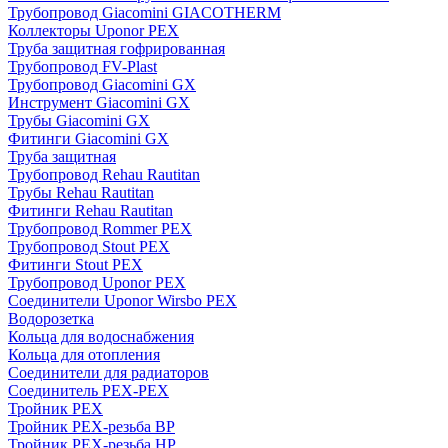
Трубопровод Giacomini GIACOTHERM
Коллекторы Uponor PEX
Труба защитная гофрированная
Трубопровод FV-Plast
Трубопровод Giacomini GX
Инструмент Giacomini GX
Трубы Giacomini GX
Фитинги Giacomini GX
Труба защитная
Трубопровод Rehau Rautitan
Трубы Rehau Rautitan
Фитинги Rehau Rautitan
Трубопровод Rommer PEX
Трубопровод Stout PEX
Фитинги Stout PEX
Трубопровод Uponor PEX
Соединители Uponor Wirsbo PEX
Водорозетка
Кольца для водоснабжения
Кольца для отопления
Соединители для радиаторов
Соединитель PEX-PEX
Тройник PEX
Тройник PEX-резьба ВР
Тройник PEX-резьба НР