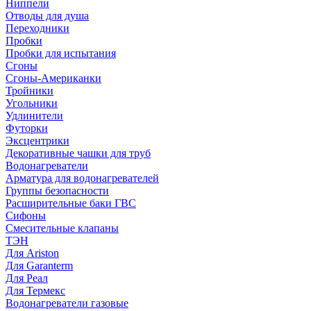
Ниппели
Отводы для душа
Переходники
Пробки
Пробки для испытания
Сгоны
Сгоны-Американки
Тройники
Угольники
Удлинители
Футорки
Эксцентрики
Декоративные чашки для труб
Водонагреватели
Арматура для водонагревателей
Группы безопасности
Расширительные баки ГВС
Сифоны
Смесительные клапаны
ТЭН
Для Ariston
Для Garanterm
Для Реал
Для Термекс
Водонагреватели газовые