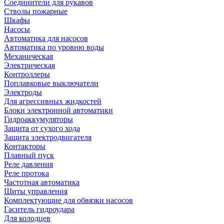
Соединители для рукавов
Стволы пожарные
Шкафы
Насосы
Автоматика для насосов
Автоматика по уровню воды
Механическая
Электрическая
Контроллеры
Поплавковые выключатели
Электроды
Для агрессивных жидкостей
Блоки электронной автоматики
Гидроаккумуляторы
Защита от сухого хода
Защита электродвигателя
Контакторы
Плавный пуск
Реле давления
Реле протока
Частотная автоматика
Щиты управления
Комплектующие для обвязки насосов
Гаситель гидроудара
Для колодцев