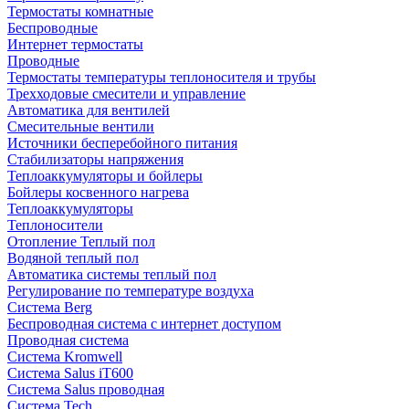
Термостаты комнатные
Беспроводные
Интернет термостаты
Проводные
Термостаты температуры теплоносителя и трубы
Трехходовые смесители и управление
Автоматика для вентилей
Смесительные вентили
Источники бесперебойного питания
Стабилизаторы напряжения
Теплоаккумуляторы и бойлеры
Бойлеры косвенного нагрева
Теплоаккумуляторы
Теплоносители
Отопление Теплый пол
Водяной теплый пол
Автоматика системы теплый пол
Регулирование по температуре воздуха
Система Berg
Беспроводная система с интернет доступом
Проводная система
Система Kromwell
Система Salus iT600
Система Salus проводная
Система Tech