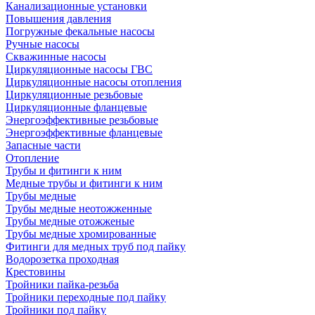
Канализационные установки
Повышения давления
Погружные фекальные насосы
Ручные насосы
Скважинные насосы
Циркуляционные насосы ГВС
Циркуляционные насосы отопления
Циркуляционные резьбовые
Циркуляционные фланцевые
Энергоэффективные резьбовые
Энергоэффективные фланцевые
Запасные части
Отопление
Трубы и фитинги к ним
Медные трубы и фитинги к ним
Трубы медные
Трубы медные неотожженные
Трубы медные отожженые
Трубы медные хромированные
Фитинги для медных труб под пайку
Водорозетка проходная
Крестовины
Тройники пайка-резьба
Тройники переходные под пайку
Тройники под пайку