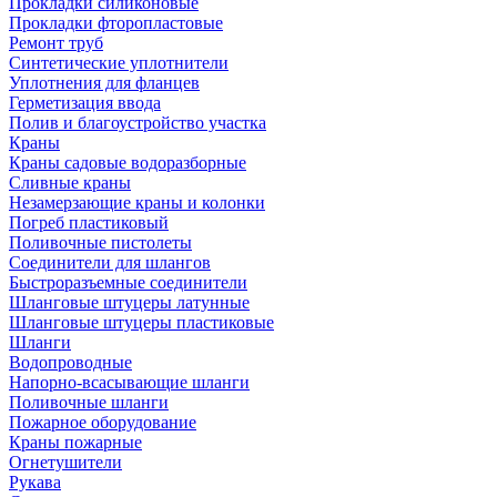
Прокладки силиконовые
Прокладки фторопластовые
Ремонт труб
Синтетические уплотнители
Уплотнения для фланцев
Герметизация ввода
Полив и благоустройство участка
Краны
Краны садовые водоразборные
Сливные краны
Незамерзающие краны и колонки
Погреб пластиковый
Поливочные пистолеты
Соединители для шлангов
Быстроразъемные соединители
Шланговые штуцеры латунные
Шланговые штуцеры пластиковые
Шланги
Водопроводные
Напорно-всасывающие шланги
Поливочные шланги
Пожарное оборудование
Краны пожарные
Огнетушители
Рукава