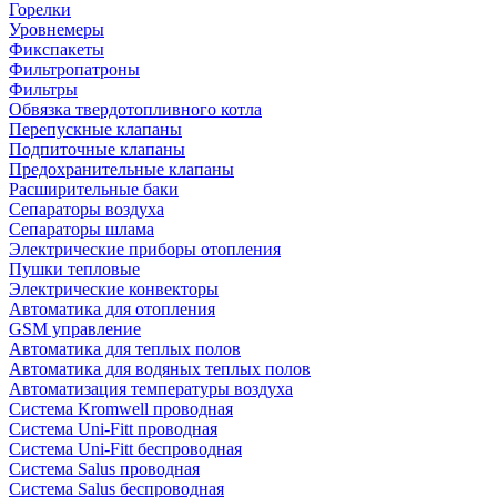
Горелки
Уровнемеры
Фикспакеты
Фильтропатроны
Фильтры
Обвязка твердотопливного котла
Перепускные клапаны
Подпиточные клапаны
Предохранительные клапаны
Расширительные баки
Сепараторы воздуха
Сепараторы шлама
Электрические приборы отопления
Пушки тепловые
Электрические конвекторы
Автоматика для отопления
GSM управление
Автоматика для теплых полов
Автоматика для водяных теплых полов
Автоматизация температуры воздуха
Система Kromwell проводная
Система Uni-Fitt проводная
Система Uni-Fitt беспроводная
Система Salus проводная
Система Salus беспроводная