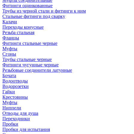
Муфты соединительные
Фитинги оцинкованные
Трубы из черной стали и фитинги к ним
Стальные фитинги под сварку
Калачи
Переходы конусные
Резьба стальная
Фланцы
Фитинги стальные черные
Муфты
Сгоны
Трубы стальные черные
Фитинги чугунные черные
Резьбовые соединители латунные
Бочата
Водоотводы
Водорозетки
Гайки
Крестовины
Муфты
Ниппели
Отводы для душа
Переходники
Пробки
Пробки для испытания