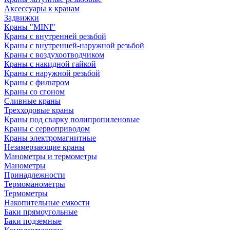
Аксессуары к кранам
Задвижки
Краны "MINI"
Краны с внутренней резьбой
Краны с внутренней-наружной резьбой
Краны с воздухоотводчиком
Краны с накидной гайкой
Краны с наружной резьбой
Краны с фильтром
Краны со сгоном
Сливные краны
Трехходовые краны
Краны под сварку полипропиленовые
Краны с сервоприводом
Краны электромагнитные
Незамерзающие краны
Манометры и термометры
Манометры
Принадлежности
Термоманометры
Термометры
Накопительные емкости
Баки прямоугольные
Баки подземные