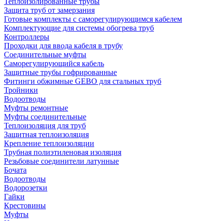
Теплоизолированные трубы
Защита труб от замерзания
Готовые комплекты с саморегулирующимся кабелем
Комплектующие для системы обогрева труб
Контроллеры
Проходки для ввода кабеля в трубу
Соединительные муфты
Саморегулирующийся кабель
Защитные трубы гофрированные
Фитинги обжимные GEBO для стальных труб
Тройники
Водоотводы
Муфты ремонтные
Муфты соединительные
Теплоизоляция для труб
Защитная теплоизоляция
Крепление теплоизоляции
Трубная полиэтиленовая изоляция
Резьбовые соединители латунные
Бочата
Водоотводы
Водорозетки
Гайки
Крестовины
Муфты