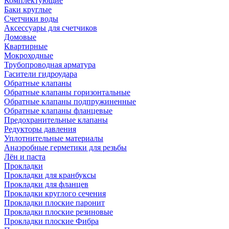
Комплектующие
Баки круглые
Счетчики воды
Аксессуары для счетчиков
Домовые
Квартирные
Мокроходные
Трубопроводная арматура
Гасители гидроудара
Обратные клапаны
Обратные клапаны горизонтальные
Обратные клапаны подпружиненные
Обратные клапаны фланцевые
Предохранительные клапаны
Редукторы давления
Уплотнительные материалы
Анаэробные герметики для резьбы
Лён и паста
Прокладки
Прокладки для кранбуксы
Прокладки для фланцев
Прокладки круглого сечения
Прокладки плоские паронит
Прокладки плоские резиновые
Прокладки плоские Фибра