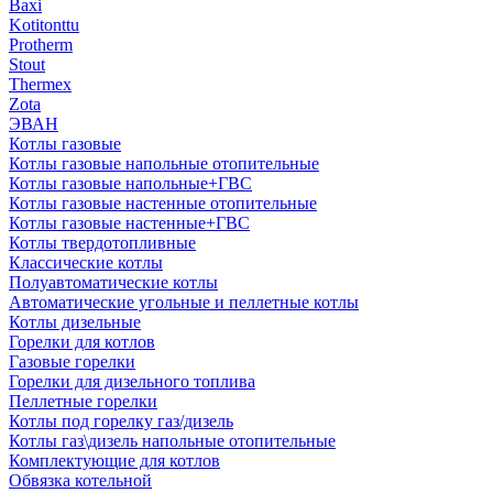
Baxi
Kotitonttu
Protherm
Stout
Thermex
Zota
ЭВАН
Котлы газовые
Котлы газовые напольные отопительные
Котлы газовые напольные+ГВС
Котлы газовые настенные отопительные
Котлы газовые настенные+ГВС
Котлы твердотопливные
Классические котлы
Полуавтоматические котлы
Автоматические угольные и пеллетные котлы
Котлы дизельные
Горелки для котлов
Газовые горелки
Горелки для дизельного топлива
Пеллетные горелки
Котлы под горелку газ/дизель
Котлы газ\дизель напольные отопительные
Комплектующие для котлов
Обвязка котельной