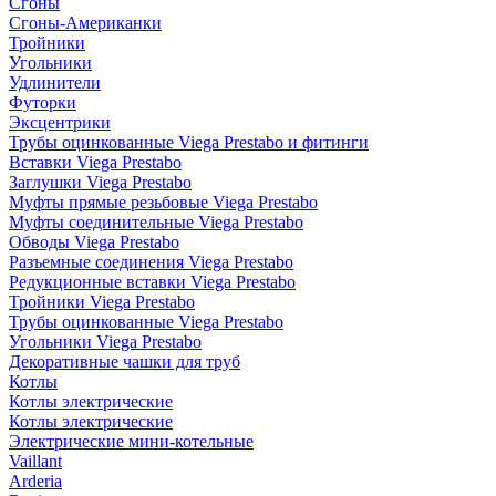
Сгоны
Сгоны-Американки
Тройники
Угольники
Удлинители
Футорки
Эксцентрики
Трубы оцинкованные Viega Prestabo и фитинги
Вставки Viega Prestabo
Заглушки Viega Prestabo
Муфты прямые резьбовые Viega Prestabo
Муфты соединительные Viega Prestabo
Обводы Viega Prestabo
Разъемные соединения Viega Prestabo
Редукционные вставки Viega Prestabo
Тройники Viega Prestabo
Трубы оцинкованные Viega Prestabo
Угольники Viega Prestabo
Декоративные чашки для труб
Котлы
Котлы электрические
Котлы электрические
Электрические мини-котельные
Vaillant
Arderia