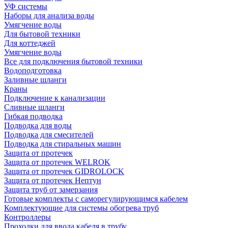
УФ системы
Наборы для анализа воды
Умягчение воды
Для бытовой техники
Для коттеджей
Умягчение воды
Все для подключения бытовой техники
Водоподготовка
Заливные шланги
Краны
Подключение к канализации
Сливные шланги
Гибкая подводка
Подводка для воды
Подводка для смесителей
Подводка для стиральных машин
Защита от протечек
Защита от протечек WELROK
Защита от протечек GIDROLOCK
Защита от протечек Нептун
Защита труб от замерзания
Готовые комплекты с саморегулирующимся кабелем
Комплектующие для системы обогрева труб
Контроллеры
Проходки для ввода кабеля в трубу