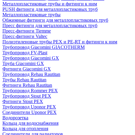
Металлопластиковые трубы и фитинги к ним
PUSH фитинги для металлопластиковых труб
Металлопластиковые трубы
Обжимные фитинги для металлопластиковых труб
Пресс фитинги для металлопластиковых труб
Пресс-фитинги Tiemme
Пресс-фитинги Valtec
Полиэтиленовые трубы PEX и PE-RT и фитинги к ним
Трубопровод Giacomini GIACOTHERM
Трубопровод FV-Plast
Трубопровод Giacomini GX
Труба Giacomini GX
Фитинги Giacomini GX
Трубопровод Rehau Rautitan
Трубы Rehau Rautitan
Фитинги Rehau Rautitan
Трубопровод Rommer PEX
Трубопровод Stout PEX
Фитинги Stout PEX
Трубопровод Uponor PEX
Соединители Uponor PEX
Водорозетка
Кольца для водоснабжения
Кольца для отопления
Соединители для радиаторов