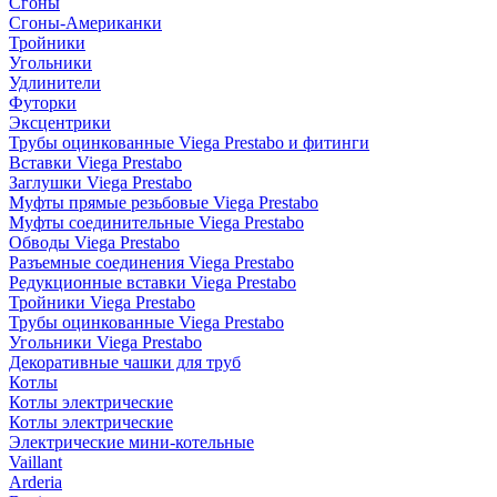
Сгоны
Сгоны-Американки
Тройники
Угольники
Удлинители
Футорки
Эксцентрики
Трубы оцинкованные Viega Prestabo и фитинги
Вставки Viega Prestabo
Заглушки Viega Prestabo
Муфты прямые резьбовые Viega Prestabo
Муфты соединительные Viega Prestabo
Обводы Viega Prestabo
Разъемные соединения Viega Prestabo
Редукционные вставки Viega Prestabo
Тройники Viega Prestabo
Трубы оцинкованные Viega Prestabo
Угольники Viega Prestabo
Декоративные чашки для труб
Котлы
Котлы электрические
Котлы электрические
Электрические мини-котельные
Vaillant
Arderia