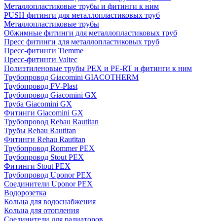
Металлопластиковые трубы и фитинги к ним
PUSH фитинги для металлопластиковых труб
Металлопластиковые трубы
Обжимные фитинги для металлопластиковых труб
Пресс фитинги для металлопластиковых труб
Пресс-фитинги Tiemme
Пресс-фитинги Valtec
Полиэтиленовые трубы PEX и PE-RT и фитинги к ним
Трубопровод Giacomini GIACOTHERM
Трубопровод FV-Plast
Трубопровод Giacomini GX
Труба Giacomini GX
Фитинги Giacomini GX
Трубопровод Rehau Rautitan
Трубы Rehau Rautitan
Фитинги Rehau Rautitan
Трубопровод Rommer PEX
Трубопровод Stout PEX
Фитинги Stout PEX
Трубопровод Uponor PEX
Соединители Uponor PEX
Водорозетка
Кольца для водоснабжения
Кольца для отопления
Соединители для радиаторов