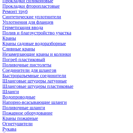
Прокладки силиконовые
Прокладки фторопластовые
Ремонт труб
Синтетические уплотнители
Уплотнения для фланцев
Герметизация ввода
Полив и благоустройство участка
Краны
Краны садовые водоразборные
Сливные краны
Незамерзающие краны и колонки
Погреб пластиковый
Поливочные пистолеты
Соединители для шлангов
Быстроразъемные соединители
Шланговые штуцеры латунные
Шланговые штуцеры пластиковые
Шланги
Водопроводные
Напорно-всасывающие шланги
Поливочные шланги
Пожарное оборудование
Краны пожарные
Огнетушители
Рукава