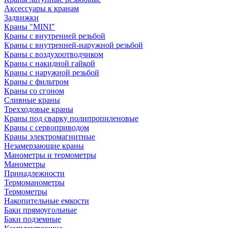
Аксессуары к кранам
Задвижки
Краны "MINI"
Краны с внутренней резьбой
Краны с внутренней-наружной резьбой
Краны с воздухоотводчиком
Краны с накидной гайкой
Краны с наружной резьбой
Краны с фильтром
Краны со сгоном
Сливные краны
Трехходовые краны
Краны под сварку полипропиленовые
Краны с сервоприводом
Краны электромагнитные
Незамерзающие краны
Манометры и термометры
Манометры
Принадлежности
Термоманометры
Термометры
Накопительные емкости
Баки прямоугольные
Баки подземные