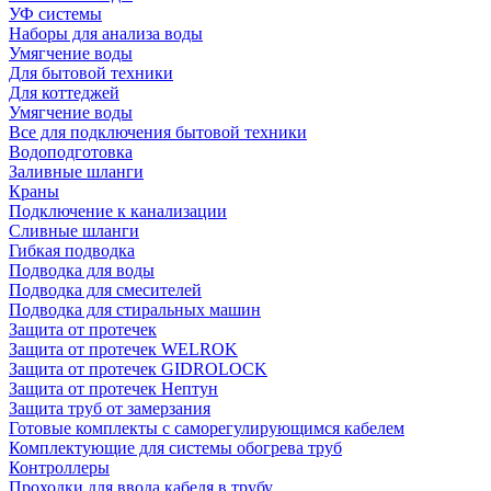
УФ системы
Наборы для анализа воды
Умягчение воды
Для бытовой техники
Для коттеджей
Умягчение воды
Все для подключения бытовой техники
Водоподготовка
Заливные шланги
Краны
Подключение к канализации
Сливные шланги
Гибкая подводка
Подводка для воды
Подводка для смесителей
Подводка для стиральных машин
Защита от протечек
Защита от протечек WELROK
Защита от протечек GIDROLOCK
Защита от протечек Нептун
Защита труб от замерзания
Готовые комплекты с саморегулирующимся кабелем
Комплектующие для системы обогрева труб
Контроллеры
Проходки для ввода кабеля в трубу