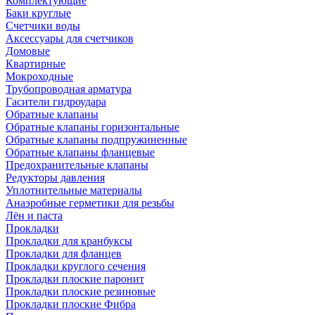
Комплектующие
Баки круглые
Счетчики воды
Аксессуары для счетчиков
Домовые
Квартирные
Мокроходные
Трубопроводная арматура
Гасители гидроудара
Обратные клапаны
Обратные клапаны горизонтальные
Обратные клапаны подпружиненные
Обратные клапаны фланцевые
Предохранительные клапаны
Редукторы давления
Уплотнительные материалы
Анаэробные герметики для резьбы
Лён и паста
Прокладки
Прокладки для кранбуксы
Прокладки для фланцев
Прокладки круглого сечения
Прокладки плоские паронит
Прокладки плоские резиновые
Прокладки плоские Фибра