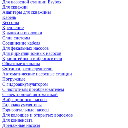
Для насосной станции Esybox
Для скважин
Адаптеры для скважины
Кабель
Кессоны
Крепление
Крышки и оголовки
Слив системы
Соединение кабеля
Для фекальных насосов
Для циркуляционных насосов
Кронштейны и виброгасители
Обратные клапаны
Фитинги распределители
Автоматические насосные станции
Погружные
С гидроаккумулятором
С частотным преобразователем
С электронной автоматикой
Вибрационные насосы
Гидроаккумуляторы
Горизонтальные насосы
Для колодцев и открытых водоёмов
Для конденсата
Дренажные насосы