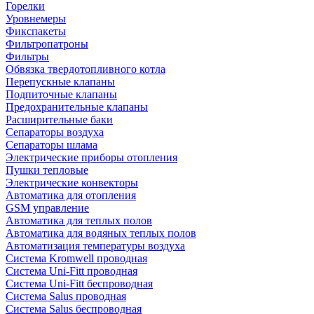
Горелки
Уровнемеры
Фикспакеты
Фильтропатроны
Фильтры
Обвязка твердотопливного котла
Перепускные клапаны
Подпиточные клапаны
Предохранительные клапаны
Расширительные баки
Сепараторы воздуха
Сепараторы шлама
Электрические приборы отопления
Пушки тепловые
Электрические конвекторы
Автоматика для отопления
GSM управление
Автоматика для теплых полов
Автоматика для водяных теплых полов
Автоматизация температуры воздуха
Система Kromwell проводная
Система Uni-Fitt проводная
Система Uni-Fitt беспроводная
Система Salus проводная
Система Salus беспроводная