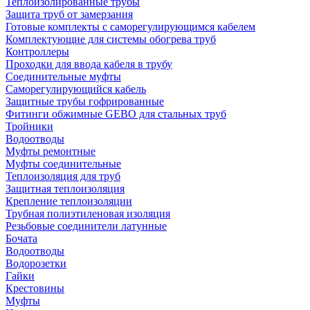
Теплоизолированные трубы
Защита труб от замерзания
Готовые комплекты с саморегулирующимся кабелем
Комплектующие для системы обогрева труб
Контроллеры
Проходки для ввода кабеля в трубу
Соединительные муфты
Саморегулирующийся кабель
Защитные трубы гофрированные
Фитинги обжимные GEBO для стальных труб
Тройники
Водоотводы
Муфты ремонтные
Муфты соединительные
Теплоизоляция для труб
Защитная теплоизоляция
Крепление теплоизоляции
Трубная полиэтиленовая изоляция
Резьбовые соединители латунные
Бочата
Водоотводы
Водорозетки
Гайки
Крестовины
Муфты