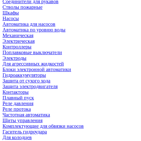
Соединители для рукавов
Стволы пожарные
Шкафы
Насосы
Автоматика для насосов
Автоматика по уровню воды
Механическая
Электрическая
Контроллеры
Поплавковые выключатели
Электроды
Для агрессивных жидкостей
Блоки электронной автоматики
Гидроаккумуляторы
Защита от сухого хода
Защита электродвигателя
Контакторы
Плавный пуск
Реле давления
Реле протока
Частотная автоматика
Щиты управления
Комплектующие для обвязки насосов
Гаситель гидроудара
Для колодцев