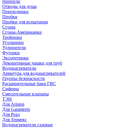
Ниппели
Отводы для душа
Переходники
Пробки
Пробки для испытания
Сгоны
Сгоны-Американки
Тройники
Угольники
Удлинители
Футорки
Эксцентрики
Декоративные чашки для труб
Водонагреватели
Арматура для водонагревателей
Группы безопасности
Расширительные баки ГВС
Сифоны
Смесительные клапаны
ТЭН
Для Ariston
Для Garanterm
Для Реал
Для Термекс
Водонагреватели газовые