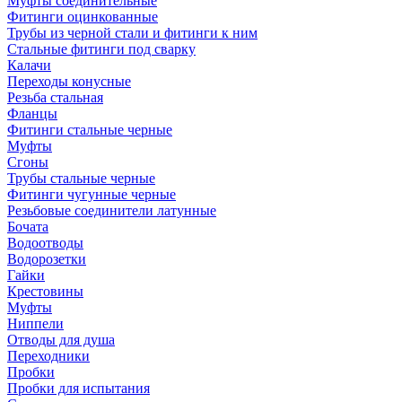
Муфты соединительные
Фитинги оцинкованные
Трубы из черной стали и фитинги к ним
Стальные фитинги под сварку
Калачи
Переходы конусные
Резьба стальная
Фланцы
Фитинги стальные черные
Муфты
Сгоны
Трубы стальные черные
Фитинги чугунные черные
Резьбовые соединители латунные
Бочата
Водоотводы
Водорозетки
Гайки
Крестовины
Муфты
Ниппели
Отводы для душа
Переходники
Пробки
Пробки для испытания