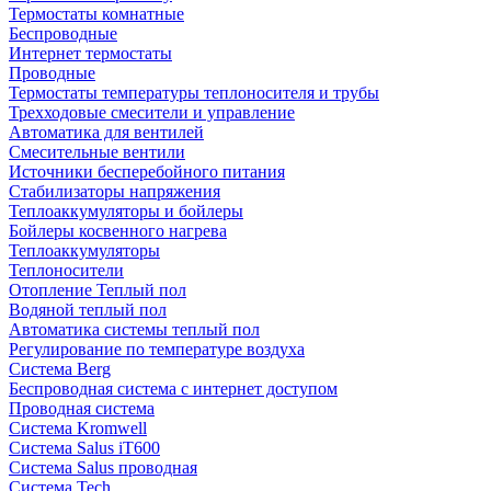
Термостаты комнатные
Беспроводные
Интернет термостаты
Проводные
Термостаты температуры теплоносителя и трубы
Трехходовые смесители и управление
Автоматика для вентилей
Смесительные вентили
Источники бесперебойного питания
Стабилизаторы напряжения
Теплоаккумуляторы и бойлеры
Бойлеры косвенного нагрева
Теплоаккумуляторы
Теплоносители
Отопление Теплый пол
Водяной теплый пол
Автоматика системы теплый пол
Регулирование по температуре воздуха
Система Berg
Беспроводная система с интернет доступом
Проводная система
Система Kromwell
Система Salus iT600
Система Salus проводная
Система Tech