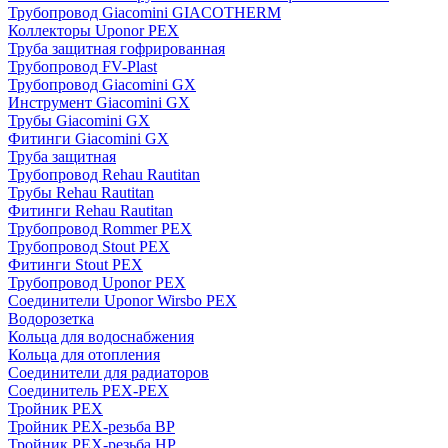
Трубопровод Giacomini GIACOTHERM
Коллекторы Uponor PEX
Труба защитная гофрированная
Трубопровод FV-Plast
Трубопровод Giacomini GX
Инструмент Giacomini GX
Трубы Giacomini GX
Фитинги Giacomini GX
Труба защитная
Трубопровод Rehau Rautitan
Трубы Rehau Rautitan
Фитинги Rehau Rautitan
Трубопровод Rommer PEX
Трубопровод Stout PEX
Фитинги Stout PEX
Трубопровод Uponor PEX
Соединители Uponor Wirsbo PEX
Водорозетка
Кольца для водоснабжения
Кольца для отопления
Соединители для радиаторов
Соединитель PEX-PEX
Тройник PEX
Тройник PEX-резьба ВР
Тройник PEX-резьба НР