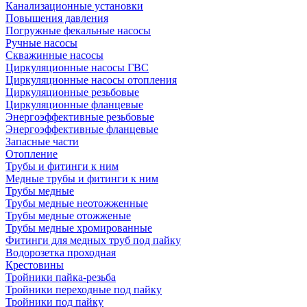
Канализационные установки
Повышения давления
Погружные фекальные насосы
Ручные насосы
Скважинные насосы
Циркуляционные насосы ГВС
Циркуляционные насосы отопления
Циркуляционные резьбовые
Циркуляционные фланцевые
Энергоэффективные резьбовые
Энергоэффективные фланцевые
Запасные части
Отопление
Трубы и фитинги к ним
Медные трубы и фитинги к ним
Трубы медные
Трубы медные неотожженные
Трубы медные отожженые
Трубы медные хромированные
Фитинги для медных труб под пайку
Водорозетка проходная
Крестовины
Тройники пайка-резьба
Тройники переходные под пайку
Тройники под пайку