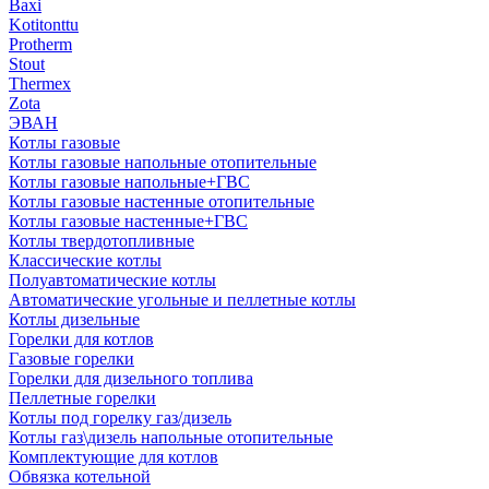
Baxi
Kotitonttu
Protherm
Stout
Thermex
Zota
ЭВАН
Котлы газовые
Котлы газовые напольные отопительные
Котлы газовые напольные+ГВС
Котлы газовые настенные отопительные
Котлы газовые настенные+ГВС
Котлы твердотопливные
Классические котлы
Полуавтоматические котлы
Автоматические угольные и пеллетные котлы
Котлы дизельные
Горелки для котлов
Газовые горелки
Горелки для дизельного топлива
Пеллетные горелки
Котлы под горелку газ/дизель
Котлы газ\дизель напольные отопительные
Комплектующие для котлов
Обвязка котельной