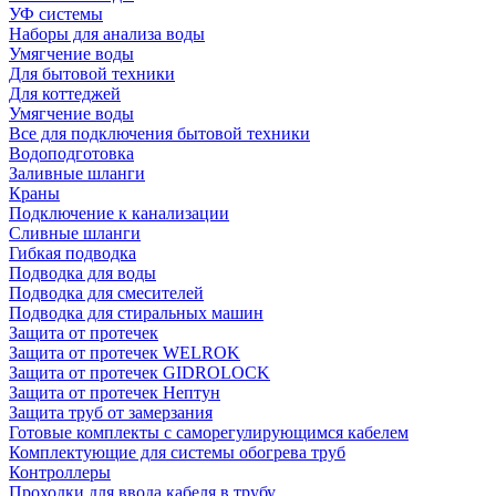
УФ системы
Наборы для анализа воды
Умягчение воды
Для бытовой техники
Для коттеджей
Умягчение воды
Все для подключения бытовой техники
Водоподготовка
Заливные шланги
Краны
Подключение к канализации
Сливные шланги
Гибкая подводка
Подводка для воды
Подводка для смесителей
Подводка для стиральных машин
Защита от протечек
Защита от протечек WELROK
Защита от протечек GIDROLOCK
Защита от протечек Нептун
Защита труб от замерзания
Готовые комплекты с саморегулирующимся кабелем
Комплектующие для системы обогрева труб
Контроллеры
Проходки для ввода кабеля в трубу