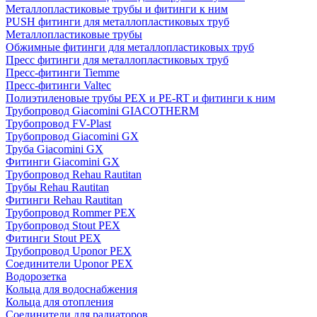
Металлопластиковые трубы и фитинги к ним
PUSH фитинги для металлопластиковых труб
Металлопластиковые трубы
Обжимные фитинги для металлопластиковых труб
Пресс фитинги для металлопластиковых труб
Пресс-фитинги Tiemme
Пресс-фитинги Valtec
Полиэтиленовые трубы PEX и PE-RT и фитинги к ним
Трубопровод Giacomini GIACOTHERM
Трубопровод FV-Plast
Трубопровод Giacomini GX
Труба Giacomini GX
Фитинги Giacomini GX
Трубопровод Rehau Rautitan
Трубы Rehau Rautitan
Фитинги Rehau Rautitan
Трубопровод Rommer PEX
Трубопровод Stout PEX
Фитинги Stout PEX
Трубопровод Uponor PEX
Соединители Uponor PEX
Водорозетка
Кольца для водоснабжения
Кольца для отопления
Соединители для радиаторов