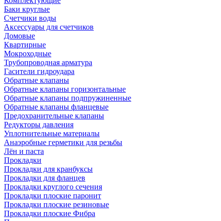
Комплектующие
Баки круглые
Счетчики воды
Аксессуары для счетчиков
Домовые
Квартирные
Мокроходные
Трубопроводная арматура
Гасители гидроудара
Обратные клапаны
Обратные клапаны горизонтальные
Обратные клапаны подпружиненные
Обратные клапаны фланцевые
Предохранительные клапаны
Редукторы давления
Уплотнительные материалы
Анаэробные герметики для резьбы
Лён и паста
Прокладки
Прокладки для кранбуксы
Прокладки для фланцев
Прокладки круглого сечения
Прокладки плоские паронит
Прокладки плоские резиновые
Прокладки плоские Фибра