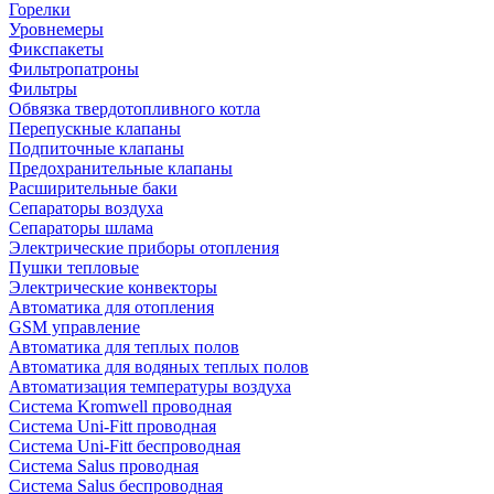
Горелки
Уровнемеры
Фикспакеты
Фильтропатроны
Фильтры
Обвязка твердотопливного котла
Перепускные клапаны
Подпиточные клапаны
Предохранительные клапаны
Расширительные баки
Сепараторы воздуха
Сепараторы шлама
Электрические приборы отопления
Пушки тепловые
Электрические конвекторы
Автоматика для отопления
GSM управление
Автоматика для теплых полов
Автоматика для водяных теплых полов
Автоматизация температуры воздуха
Система Kromwell проводная
Система Uni-Fitt проводная
Система Uni-Fitt беспроводная
Система Salus проводная
Система Salus беспроводная