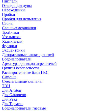
Ниппели
Отводы для душа
Переходники
Пробки
Пробки для испытания
Сгоны
Сгоны-Американки
Тройники
Угольники
Удлинители
Футорки
Эксцентрики
Декоративные чашки для труб
Водонагреватели
Арматура для водонагревателей
Группы безопасности
Расширительные баки ГВС
Сифоны
Смесительные клапаны
ТЭН
Для Ariston
Для Garanterm
Для Реал
Для Термекс
Водонагреватели газовые