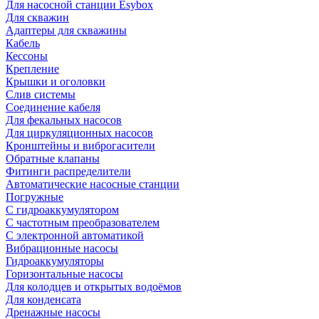
Для насосной станции Esybox
Для скважин
Адаптеры для скважины
Кабель
Кессоны
Крепление
Крышки и оголовки
Слив системы
Соединение кабеля
Для фекальных насосов
Для циркуляционных насосов
Кронштейны и виброгасители
Обратные клапаны
Фитинги распределители
Автоматические насосные станции
Погружные
С гидроаккумулятором
С частотным преобразователем
С электронной автоматикой
Вибрационные насосы
Гидроаккумуляторы
Горизонтальные насосы
Для колодцев и открытых водоёмов
Для конденсата
Дренажные насосы