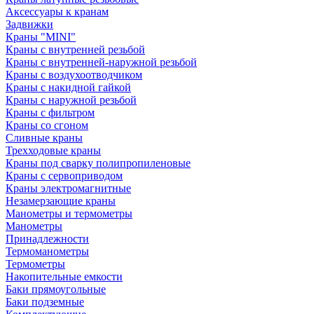
Аксессуары к кранам
Задвижки
Краны "MINI"
Краны с внутренней резьбой
Краны с внутренней-наружной резьбой
Краны с воздухоотводчиком
Краны с накидной гайкой
Краны с наружной резьбой
Краны с фильтром
Краны со сгоном
Сливные краны
Трехходовые краны
Краны под сварку полипропиленовые
Краны с сервоприводом
Краны электромагнитные
Незамерзающие краны
Манометры и термометры
Манометры
Принадлежности
Термоманометры
Термометры
Накопительные емкости
Баки прямоугольные
Баки подземные