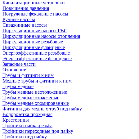
Канализационные установки
Повышения давления
Погружные фекальные насосы
Ручные насосы
Скважинные насосы
Циркуляционные насосы ГВС
Циркуляционные насосы отопления
Циркуляционные резьбовые
Циркуляционные фланцевые
Энергоэффективные резьбовые
Энергоэффективные фланцевые
Запасные части
Отопление
Трубы и фитинги к ним
Медные трубы и фитинги к ним
Трубы медные
Трубы медные неотожженные
Трубы медные отожженые
Трубы медные хромированные
Фитинги для медных труб под пайку
Водорозетка проходная
Крестовины
Тройники пайка-резьба
Тройники переходные под пайку
Тройники под пайку