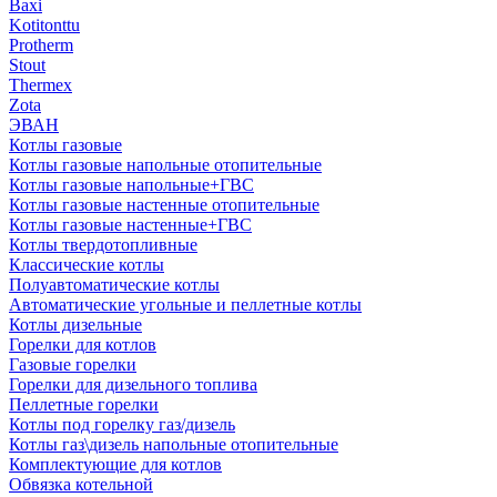
Baxi
Kotitonttu
Protherm
Stout
Thermex
Zota
ЭВАН
Котлы газовые
Котлы газовые напольные отопительные
Котлы газовые напольные+ГВС
Котлы газовые настенные отопительные
Котлы газовые настенные+ГВС
Котлы твердотопливные
Классические котлы
Полуавтоматические котлы
Автоматические угольные и пеллетные котлы
Котлы дизельные
Горелки для котлов
Газовые горелки
Горелки для дизельного топлива
Пеллетные горелки
Котлы под горелку газ/дизель
Котлы газ\дизель напольные отопительные
Комплектующие для котлов
Обвязка котельной