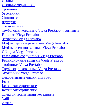
Сгоны
Сгоны-Американки
Тройники
Угольники
Удлинители
Футорки
Эксцентрики
Трубы оцинкованные Viega Prestabo и фитинги
Вставки Viega Prestabo
Заглушки Viega Prestabo
Муфты прямые резьбовые Viega Prestabo
Муфты соединительные Viega Prestabo
Обводы Viega Prestabo
Разъемные соединения Viega Prestabo
Редукционные вставки Viega Prestabo
Тройники Viega Prestabo
Трубы оцинкованные Viega Prestabo
Угольники Viega Prestabo
Декоративные чашки для труб
Котлы
Котлы электрические
Котлы электрические
Электрические мини-котельные
Vaillant
Arderia