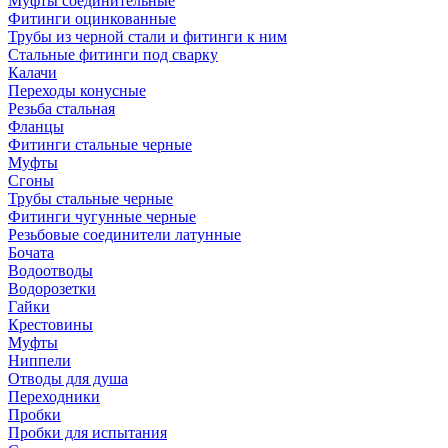
Муфты соединительные
Фитинги оцинкованные
Трубы из черной стали и фитинги к ним
Стальные фитинги под сварку
Калачи
Переходы конусные
Резьба стальная
Фланцы
Фитинги стальные черные
Муфты
Сгоны
Трубы стальные черные
Фитинги чугунные черные
Резьбовые соединители латунные
Бочата
Водоотводы
Водорозетки
Гайки
Крестовины
Муфты
Ниппели
Отводы для душа
Переходники
Пробки
Пробки для испытания