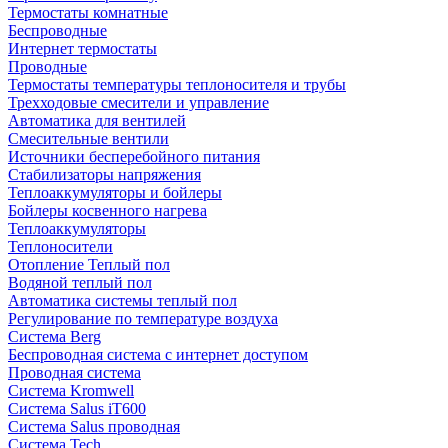
Термостаты комнатные
Беспроводные
Интернет термостаты
Проводные
Термостаты температуры теплоносителя и трубы
Трехходовые смесители и управление
Автоматика для вентилей
Смесительные вентили
Источники бесперебойного питания
Стабилизаторы напряжения
Теплоаккумуляторы и бойлеры
Бойлеры косвенного нагрева
Теплоаккумуляторы
Теплоносители
Отопление Теплый пол
Водяной теплый пол
Автоматика системы теплый пол
Регулирование по температуре воздуха
Система Berg
Беспроводная система с интернет доступом
Проводная система
Система Kromwell
Система Salus iT600
Система Salus проводная
Система Tech