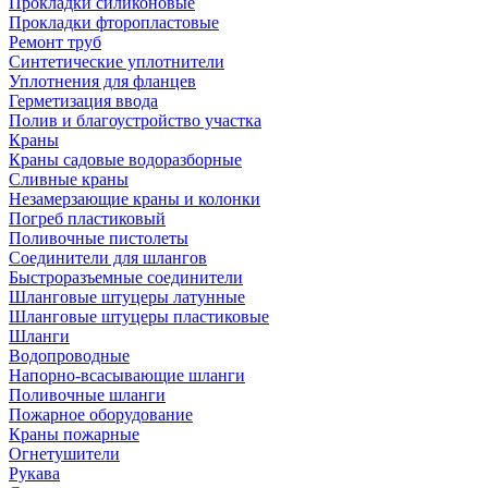
Прокладки силиконовые
Прокладки фторопластовые
Ремонт труб
Синтетические уплотнители
Уплотнения для фланцев
Герметизация ввода
Полив и благоустройство участка
Краны
Краны садовые водоразборные
Сливные краны
Незамерзающие краны и колонки
Погреб пластиковый
Поливочные пистолеты
Соединители для шлангов
Быстроразъемные соединители
Шланговые штуцеры латунные
Шланговые штуцеры пластиковые
Шланги
Водопроводные
Напорно-всасывающие шланги
Поливочные шланги
Пожарное оборудование
Краны пожарные
Огнетушители
Рукава