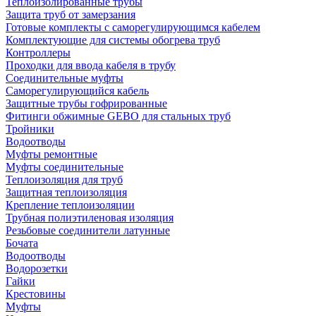
Теплоизолированные трубы
Защита труб от замерзания
Готовые комплекты с саморегулирующимся кабелем
Комплектующие для системы обогрева труб
Контроллеры
Проходки для ввода кабеля в трубу
Соединительные муфты
Саморегулирующийся кабель
Защитные трубы гофрированные
Фитинги обжимные GEBO для стальных труб
Тройники
Водоотводы
Муфты ремонтные
Муфты соединительные
Теплоизоляция для труб
Защитная теплоизоляция
Крепление теплоизоляции
Трубная полиэтиленовая изоляция
Резьбовые соединители латунные
Бочата
Водоотводы
Водорозетки
Гайки
Крестовины
Муфты