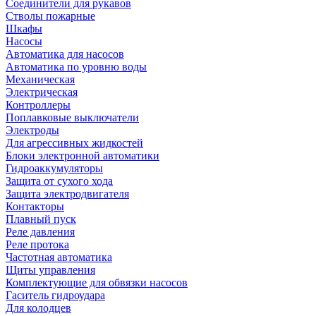
Соединители для рукавов
Стволы пожарные
Шкафы
Насосы
Автоматика для насосов
Автоматика по уровню воды
Механическая
Электрическая
Контроллеры
Поплавковые выключатели
Электроды
Для агрессивных жидкостей
Блоки электронной автоматики
Гидроаккумуляторы
Защита от сухого хода
Защита электродвигателя
Контакторы
Плавный пуск
Реле давления
Реле протока
Частотная автоматика
Щиты управления
Комплектующие для обвязки насосов
Гаситель гидроудара
Для колодцев