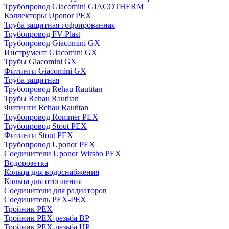
Трубопровод Giacomini GIACOTHERM
Коллекторы Uponor PEX
Труба защитная гофрированная
Трубопровод FV-Plast
Трубопровод Giacomini GX
Инструмент Giacomini GX
Трубы Giacomini GX
Фитинги Giacomini GX
Труба защитная
Трубопровод Rehau Rautitan
Трубы Rehau Rautitan
Фитинги Rehau Rautitan
Трубопровод Rommer PEX
Трубопровод Stout PEX
Фитинги Stout PEX
Трубопровод Uponor PEX
Соединители Uponor Wirsbo PEX
Водорозетка
Кольца для водоснабжения
Кольца для отопления
Соединители для радиаторов
Соединитель PEX-PEX
Тройник PEX
Тройник PEX-резьба ВР
Тройник PEX-резьба НР