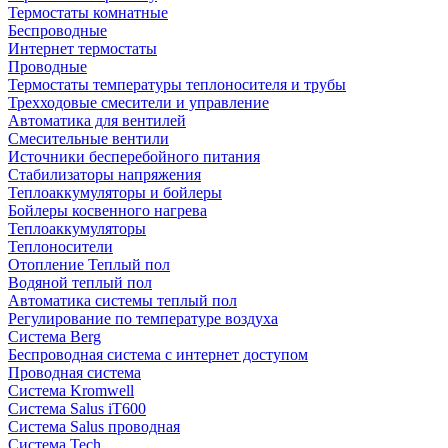
Термостаты комнатные
Беспроводные
Интернет термостаты
Проводные
Термостаты температуры теплоносителя и трубы
Трехходовые смесители и управление
Автоматика для вентилей
Смесительные вентили
Источники бесперебойного питания
Стабилизаторы напряжения
Теплоаккумуляторы и бойлеры
Бойлеры косвенного нагрева
Теплоаккумуляторы
Теплоносители
Отопление Теплый пол
Водяной теплый пол
Автоматика системы теплый пол
Регулирование по температуре воздуха
Система Berg
Беспроводная система с интернет доступом
Проводная система
Система Kromwell
Система Salus iT600
Система Salus проводная
Система Tech