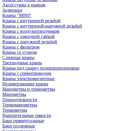
Аксессуары к кранам
Задвижки
Краны "MINI"
Краны с внутренней резьбой
Краны с внутренней-наружной резьбой
Краны с воздухоотводчиком
Краны с накидной гайкой
Краны с наружной резьбой
Краны с фильтром
Краны со сгоном
Сливные краны
Трехходовые краны
Краны под сварку полипропиленовые
Краны с сервоприводом
Краны электромагнитные
Незамерзающие краны
Манометры и термометры
Манометры
Принадлежности
Термоманометры
Термометры
Накопительные емкости
Баки прямоугольные
Баки подземные