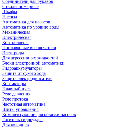
Соединители для рукавов
Стволы пожарные
Шкафы
Насосы
Автоматика для насосов
Автоматика по уровню воды
Механическая
Электрическая
Контроллеры
Поплавковые выключатели
Электроды
Для агрессивных жидкостей
Блоки электронной автоматики
Гидроаккумуляторы
Защита от сухого хода
Защита электродвигателя
Контакторы
Плавный пуск
Реле давления
Реле протока
Частотная автоматика
Щиты управления
Комплектующие для обвязки насосов
Гаситель гидроудара
Для колодцев