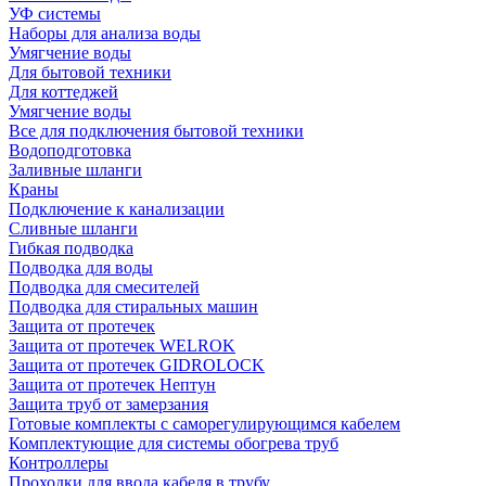
УФ системы
Наборы для анализа воды
Умягчение воды
Для бытовой техники
Для коттеджей
Умягчение воды
Все для подключения бытовой техники
Водоподготовка
Заливные шланги
Краны
Подключение к канализации
Сливные шланги
Гибкая подводка
Подводка для воды
Подводка для смесителей
Подводка для стиральных машин
Защита от протечек
Защита от протечек WELROK
Защита от протечек GIDROLOCK
Защита от протечек Нептун
Защита труб от замерзания
Готовые комплекты с саморегулирующимся кабелем
Комплектующие для системы обогрева труб
Контроллеры
Проходки для ввода кабеля в трубу