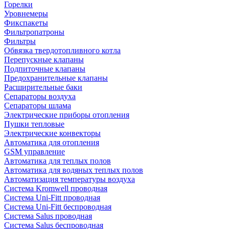
Горелки
Уровнемеры
Фикспакеты
Фильтропатроны
Фильтры
Обвязка твердотопливного котла
Перепускные клапаны
Подпиточные клапаны
Предохранительные клапаны
Расширительные баки
Сепараторы воздуха
Сепараторы шлама
Электрические приборы отопления
Пушки тепловые
Электрические конвекторы
Автоматика для отопления
GSM управление
Автоматика для теплых полов
Автоматика для водяных теплых полов
Автоматизация температуры воздуха
Система Kromwell проводная
Система Uni-Fitt проводная
Система Uni-Fitt беспроводная
Система Salus проводная
Система Salus беспроводная