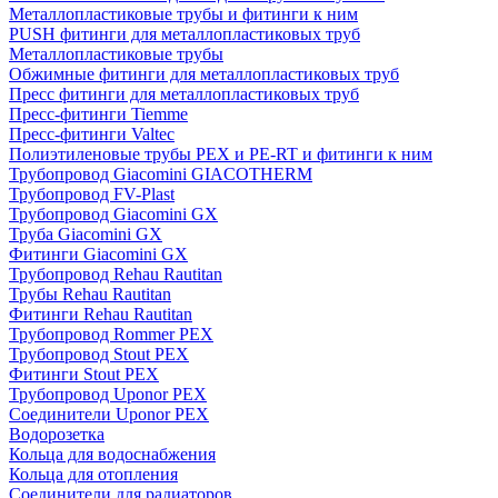
Металлопластиковые трубы и фитинги к ним
PUSH фитинги для металлопластиковых труб
Металлопластиковые трубы
Обжимные фитинги для металлопластиковых труб
Пресс фитинги для металлопластиковых труб
Пресс-фитинги Tiemme
Пресс-фитинги Valtec
Полиэтиленовые трубы PEX и PE-RT и фитинги к ним
Трубопровод Giacomini GIACOTHERM
Трубопровод FV-Plast
Трубопровод Giacomini GX
Труба Giacomini GX
Фитинги Giacomini GX
Трубопровод Rehau Rautitan
Трубы Rehau Rautitan
Фитинги Rehau Rautitan
Трубопровод Rommer PEX
Трубопровод Stout PEX
Фитинги Stout PEX
Трубопровод Uponor PEX
Соединители Uponor PEX
Водорозетка
Кольца для водоснабжения
Кольца для отопления
Соединители для радиаторов