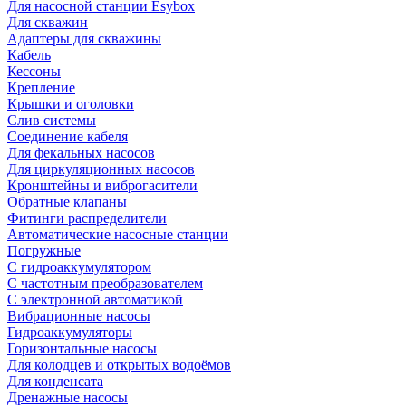
Для насосной станции Esybox
Для скважин
Адаптеры для скважины
Кабель
Кессоны
Крепление
Крышки и оголовки
Слив системы
Соединение кабеля
Для фекальных насосов
Для циркуляционных насосов
Кронштейны и виброгасители
Обратные клапаны
Фитинги распределители
Автоматические насосные станции
Погружные
С гидроаккумулятором
С частотным преобразователем
С электронной автоматикой
Вибрационные насосы
Гидроаккумуляторы
Горизонтальные насосы
Для колодцев и открытых водоёмов
Для конденсата
Дренажные насосы