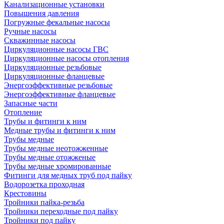
Канализационные установки
Повышения давления
Погружные фекальные насосы
Ручные насосы
Скважинные насосы
Циркуляционные насосы ГВС
Циркуляционные насосы отопления
Циркуляционные резьбовые
Циркуляционные фланцевые
Энергоэффективные резьбовые
Энергоэффективные фланцевые
Запасные части
Отопление
Трубы и фитинги к ним
Медные трубы и фитинги к ним
Трубы медные
Трубы медные неотожженные
Трубы медные отожженые
Трубы медные хромированные
Фитинги для медных труб под пайку
Водорозетка проходная
Крестовины
Тройники пайка-резьба
Тройники переходные под пайку
Тройники под пайку