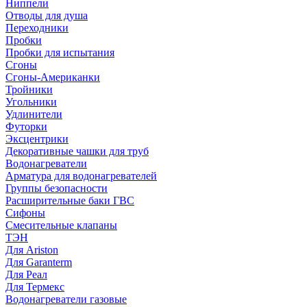
Ниппели
Отводы для душа
Переходники
Пробки
Пробки для испытания
Сгоны
Сгоны-Американки
Тройники
Угольники
Удлинители
Футорки
Эксцентрики
Декоративные чашки для труб
Водонагреватели
Арматура для водонагревателей
Группы безопасности
Расширительные баки ГВС
Сифоны
Смесительные клапаны
ТЭН
Для Ariston
Для Garanterm
Для Реал
Для Термекс
Водонагреватели газовые