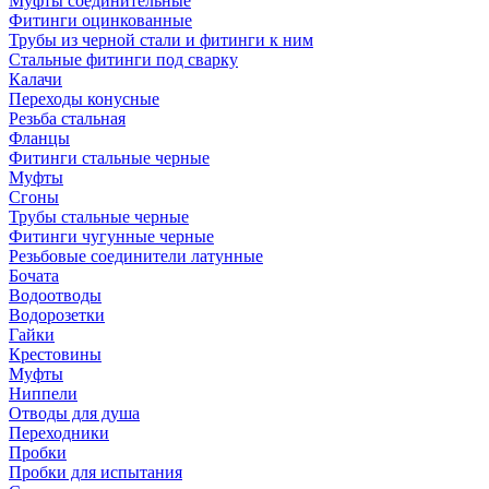
Муфты соединительные
Фитинги оцинкованные
Трубы из черной стали и фитинги к ним
Стальные фитинги под сварку
Калачи
Переходы конусные
Резьба стальная
Фланцы
Фитинги стальные черные
Муфты
Сгоны
Трубы стальные черные
Фитинги чугунные черные
Резьбовые соединители латунные
Бочата
Водоотводы
Водорозетки
Гайки
Крестовины
Муфты
Ниппели
Отводы для душа
Переходники
Пробки
Пробки для испытания