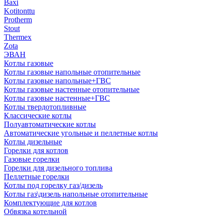
Baxi
Kotitonttu
Protherm
Stout
Thermex
Zota
ЭВАН
Котлы газовые
Котлы газовые напольные отопительные
Котлы газовые напольные+ГВС
Котлы газовые настенные отопительные
Котлы газовые настенные+ГВС
Котлы твердотопливные
Классические котлы
Полуавтоматические котлы
Автоматические угольные и пеллетные котлы
Котлы дизельные
Горелки для котлов
Газовые горелки
Горелки для дизельного топлива
Пеллетные горелки
Котлы под горелку газ/дизель
Котлы газ\дизель напольные отопительные
Комплектующие для котлов
Обвязка котельной