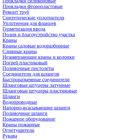
Прокладки силиконовые
Прокладки фторопластовые
Ремонт труб
Синтетические уплотнители
Уплотнения для фланцев
Герметизация ввода
Полив и благоустройство участка
Краны
Краны садовые водоразборные
Сливные краны
Незамерзающие краны и колонки
Погреб пластиковый
Поливочные пистолеты
Соединители для шлангов
Быстроразъемные соединители
Шланговые штуцеры латунные
Шланговые штуцеры пластиковые
Шланги
Водопроводные
Напорно-всасывающие шланги
Поливочные шланги
Пожарное оборудование
Краны пожарные
Огнетушители
Рукава