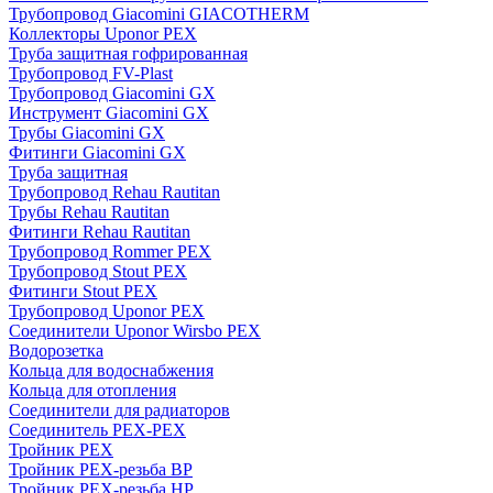
Трубопровод Giacomini GIACOTHERM
Коллекторы Uponor PEX
Труба защитная гофрированная
Трубопровод FV-Plast
Трубопровод Giacomini GX
Инструмент Giacomini GX
Трубы Giacomini GX
Фитинги Giacomini GX
Труба защитная
Трубопровод Rehau Rautitan
Трубы Rehau Rautitan
Фитинги Rehau Rautitan
Трубопровод Rommer PEX
Трубопровод Stout PEX
Фитинги Stout PEX
Трубопровод Uponor PEX
Соединители Uponor Wirsbo PEX
Водорозетка
Кольца для водоснабжения
Кольца для отопления
Соединители для радиаторов
Соединитель PEX-PEX
Тройник PEX
Тройник PEX-резьба ВР
Тройник PEX-резьба НР