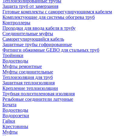
Теплоизолированные трубы
Защита труб от замерзания
Готовые комплекты с саморегулирующимся кабелем
Комплектующие для системы обогрева труб
Контроллеры
Проходки для ввода кабеля в трубу
Соединительные муфты
Саморегулирующийся кабель
Защитные трубы гофрированные
Фитинги обжимные GEBO для стальных труб
Тройники
Водоотводы
Муфты ремонтные
Муфты соединительные
Теплоизоляция для труб
Защитная теплоизоляция
Крепление теплоизоляции
Трубная полиэтиленовая изоляция
Резьбовые соединители латунные
Бочата
Водоотводы
Водорозетки
Гайки
Крестовины
Муфты