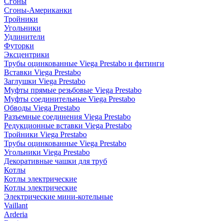
Сгоны
Сгоны-Американки
Тройники
Угольники
Удлинители
Футорки
Эксцентрики
Трубы оцинкованные Viega Prestabo и фитинги
Вставки Viega Prestabo
Заглушки Viega Prestabo
Муфты прямые резьбовые Viega Prestabo
Муфты соединительные Viega Prestabo
Обводы Viega Prestabo
Разъемные соединения Viega Prestabo
Редукционные вставки Viega Prestabo
Тройники Viega Prestabo
Трубы оцинкованные Viega Prestabo
Угольники Viega Prestabo
Декоративные чашки для труб
Котлы
Котлы электрические
Котлы электрические
Электрические мини-котельные
Vaillant
Arderia