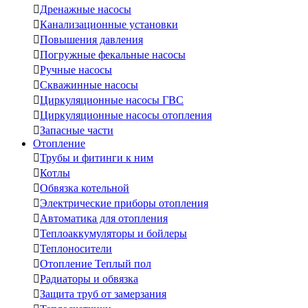

Дренажные насосы

Канализационные установки

Повышения давления

Погружные фекальные насосы

Ручные насосы

Скважинные насосы

Циркуляционные насосы ГВС

Циркуляционные насосы отопления

Запасные части
Отопление

Трубы и фитинги к ним

Котлы

Обвязка котельной

Электрические приборы отопления

Автоматика для отопления

Теплоаккумуляторы и бойлеры

Теплоносители

Отопление Теплый пол

Радиаторы и обвязка

Защита труб от замерзания