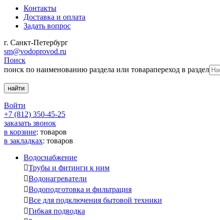
Контакты
Доставка и оплата
Задать вопрос
г. Санкт-Петербург
sm@vodoprovod.ru
Поиск
поиск по наименованию раздела или товара
переход в раздел
Войти
+7 (812) 350-45-25
заказать звонок
в корзине
:
товаров
в закладках
:
товаров
Водоснабжение

Трубы и фитинги к ним

Водонагреватели

Водоподготовка и фильтрация

Все для подключения бытовой техники

Гибкая подводка