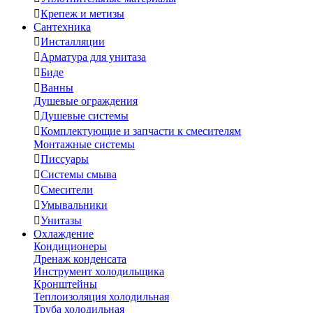

Крепеж и метизы
Сантехника

Инсталляции

Арматура для унитаза

Биде

Ванны
Душевые ограждения

Душевые системы

Комплектующие и запчасти к смесителям
Монтажные системы

Писсуары

Системы смыва

Смесители

Умывальники

Унитазы
Охлаждение
Кондиционеры
Дренаж конденсата
Инструмент холодильщика
Кронштейны
Теплоизоляция холодильная
Труба холодильная