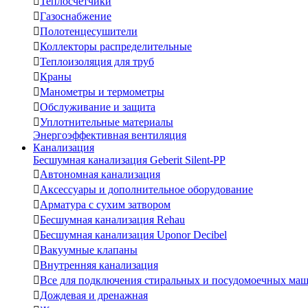

Теплосчетчики

Газоснабжение

Полотенцесушители

Коллекторы распределительные

Теплоизоляция для труб

Краны

Манометры и термометры

Обслуживание и защита

Уплотнительные материалы
Энергоэффективная вентиляция
Канализация
Бесшумная канализация Geberit Silent-PP

Автономная канализация

Аксессуары и дополнительное оборудование

Арматура с сухим затвором

Бесшумная канализация Rehau

Бесшумная канализация Uponor Decibel

Вакуумные клапаны

Внутренняя канализация

Все для подключения стиральных и посудомоечных ма

Дождевая и дренажная