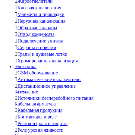

Жироотделители

Клеевая канализация

Манжеты и прокладки

Наружная канализация

Обратные клапаны

Отвод конденсата

Подключение унитаза

Сифоны и обвязки

Трапы и душевые лотки

Хромированная канализация
Электрика

GSM оборудование

Автоматические выключатели

Дистанционное управление
Заземление

Источники бесперебойного питания
Кабельная арматура

Кабельная продукция

Контакторы и реле

Реле контроля и защиты

Реле уровня жидкости