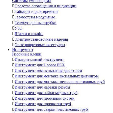
Системы умного дома

Средства оповещения и индикации

Таймеры и реле времени

Термостаты модульные

Термоусадочные трубки

УЗО

Щитки и шкафы

Электроустановочные изделия

Электрощитовые аксессуары
Инструмент
Гибочные клещи

Измерительный инструмент

Инструмент для Uponor PEX

Инструмент для испытания давлением

Инструмент для монтажа аксиальных фитингов

Инструмент для монтажа металлопластиковых труб

Инструмент для нарезки резьбы

Инструмент для пайки медных труб

Инструмент для промывки систем

Инструмент для прочистки труб

Инструмент для сварки пластиковых труб