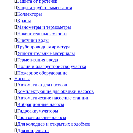

Защита от протечек

Защита труб от замерзания

Коллекторы

Краны

Манометры и термометры

Накопительные емкости

Счетчики воды

Трубопроводная арматура

Уплотнительные материалы

Герметизация ввода

Полив и благоустройство участка

Пожарное оборудование
Насосы

Автоматика для насосов

Комплектующие для обвязки насосов

Автоматические насосные станции

Вибрационные насосы

Гидроаккумуляторы

Горизонтальные насосы

Для колодцев и открытых водоёмов

Для конденсата