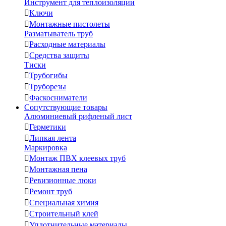
Инструмент для теплоизоляции

Ключи

Монтажные пистолеты
Разматыватель труб

Расходные материалы

Средства защиты
Тиски

Трубогибы

Труборезы

Фаскосниматели
Сопутствующие товары
Алюминиевый рифленый лист

Герметики

Липкая лента
Маркировка

Монтаж ПВХ клеевых труб

Монтажная пена

Ревизионные люки

Ремонт труб

Специальная химия

Строительный клей

Уплотнительные материалы