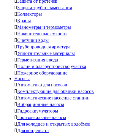

Защита от протечек

Защита труб от замерзания

Коллекторы

Краны

Манометры и термометры

Накопительные емкости

Счетчики воды

Трубопроводная арматура

Уплотнительные материалы

Герметизация ввода

Полив и благоустройство участка

Пожарное оборудование
Насосы

Автоматика для насосов

Комплектующие для обвязки насосов

Автоматические насосные станции

Вибрационные насосы

Гидроаккумуляторы

Горизонтальные насосы

Для колодцев и открытых водоёмов

Для конденсата