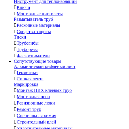
Инструмент для теплоизоляции

Ключи

Монтажные пистолеты
Разматыватель труб

Расходные материалы

Средства защиты
Тиски

Трубогибы

Труборезы

Фаскосниматели
Сопутствующие товары
Алюминиевый рифленый лист

Герметики

Липкая лента
Маркировка

Монтаж ПВХ клеевых труб

Монтажная пена

Ревизионные люки

Ремонт труб

Специальная химия

Строительный клей

Уплотнительные материалы