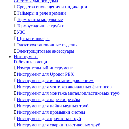
Системы умного дома

Средства оповещения и индикации

Таймеры и реле времени

Термостаты модульные

Термоусадочные трубки

УЗО

Щитки и шкафы

Электроустановочные изделия

Электрощитовые аксессуары
Инструмент
Гибочные клещи

Измерительный инструмент

Инструмент для Uponor PEX

Инструмент для испытания давлением

Инструмент для монтажа аксиальных фитингов

Инструмент для монтажа металлопластиковых труб

Инструмент для нарезки резьбы

Инструмент для пайки медных труб

Инструмент для промывки систем

Инструмент для прочистки труб

Инструмент для сварки пластиковых труб