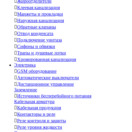

Жироотделители

Клеевая канализация

Манжеты и прокладки

Наружная канализация

Обратные клапаны

Отвод конденсата

Подключение унитаза

Сифоны и обвязки

Трапы и душевые лотки

Хромированная канализация
Электрика

GSM оборудование

Автоматические выключатели

Дистанционное управление
Заземление

Источники бесперебойного питания
Кабельная арматура

Кабельная продукция

Контакторы и реле

Реле контроля и защиты

Реле уровня жидкости