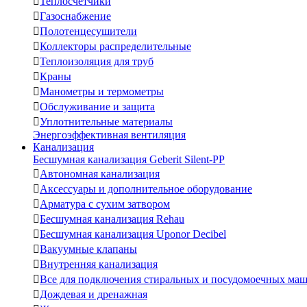

Теплосчетчики

Газоснабжение

Полотенцесушители

Коллекторы распределительные

Теплоизоляция для труб

Краны

Манометры и термометры

Обслуживание и защита

Уплотнительные материалы
Энергоэффективная вентиляция
Канализация
Бесшумная канализация Geberit Silent-PP

Автономная канализация

Аксессуары и дополнительное оборудование

Арматура с сухим затвором

Бесшумная канализация Rehau

Бесшумная канализация Uponor Decibel

Вакуумные клапаны

Внутренняя канализация

Все для подключения стиральных и посудомоечных ма

Дождевая и дренажная