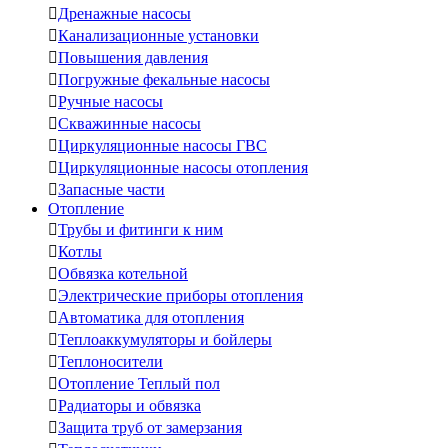

Дренажные насосы

Канализационные установки

Повышения давления

Погружные фекальные насосы

Ручные насосы

Скважинные насосы

Циркуляционные насосы ГВС

Циркуляционные насосы отопления

Запасные части
Отопление

Трубы и фитинги к ним

Котлы

Обвязка котельной

Электрические приборы отопления

Автоматика для отопления

Теплоаккумуляторы и бойлеры

Теплоносители

Отопление Теплый пол

Радиаторы и обвязка

Защита труб от замерзания