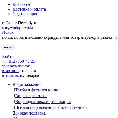
Контакты
Доставка и оплата
Задать вопрос
г. Санкт-Петербург
sm@vodoprovod.ru
Поиск
поиск по наименованию раздела или товара
переход в раздел
Войти
+7 (812) 350-45-25
заказать звонок
в корзине
:
товаров
в закладках
:
товаров
Водоснабжение

Трубы и фитинги к ним

Водонагреватели

Водоподготовка и фильтрация

Все для подключения бытовой техники

Гибкая подводка