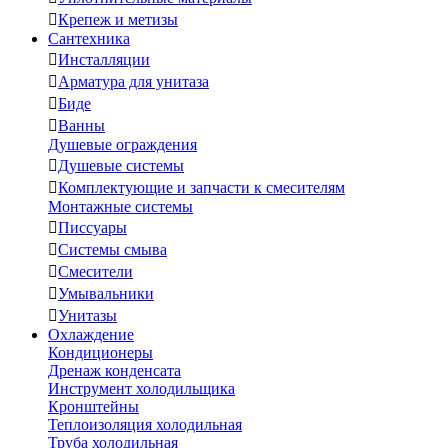

Крепеж и метизы
Сантехника

Инсталляции

Арматура для унитаза

Биде

Ванны
Душевые ограждения

Душевые системы

Комплектующие и запчасти к смесителям
Монтажные системы

Писсуары

Системы смыва

Смесители

Умывальники

Унитазы
Охлаждение
Кондиционеры
Дренаж конденсата
Инструмент холодильщика
Кронштейны
Теплоизоляция холодильная
Труба холодильная