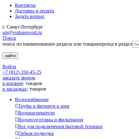
Контакты
Доставка и оплата
Задать вопрос
г. Санкт-Петербург
sm@vodoprovod.ru
Поиск
поиск по наименованию раздела или товара
переход в раздел
Войти
+7 (812) 350-45-25
заказать звонок
в корзине
:
товаров
в закладках
:
товаров
Водоснабжение

Трубы и фитинги к ним

Водонагреватели

Водоподготовка и фильтрация

Все для подключения бытовой техники

Гибкая подводка