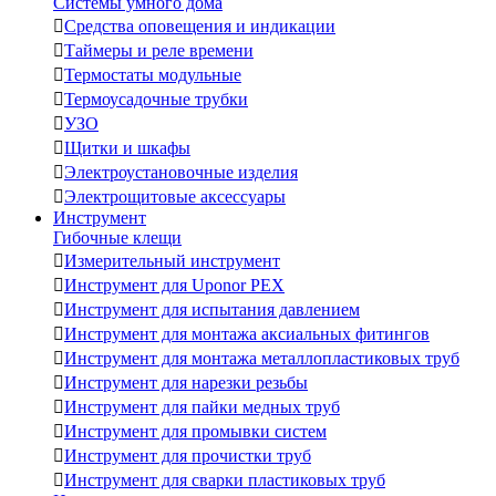
Системы умного дома

Средства оповещения и индикации

Таймеры и реле времени

Термостаты модульные

Термоусадочные трубки

УЗО

Щитки и шкафы

Электроустановочные изделия

Электрощитовые аксессуары
Инструмент
Гибочные клещи

Измерительный инструмент

Инструмент для Uponor PEX

Инструмент для испытания давлением

Инструмент для монтажа аксиальных фитингов

Инструмент для монтажа металлопластиковых труб

Инструмент для нарезки резьбы

Инструмент для пайки медных труб

Инструмент для промывки систем

Инструмент для прочистки труб

Инструмент для сварки пластиковых труб