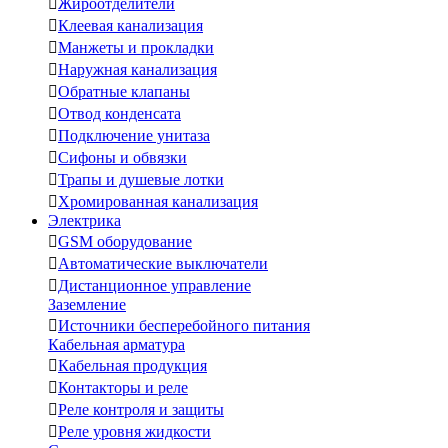

Жироотделители

Клеевая канализация

Манжеты и прокладки

Наружная канализация

Обратные клапаны

Отвод конденсата

Подключение унитаза

Сифоны и обвязки

Трапы и душевые лотки

Хромированная канализация
Электрика

GSM оборудование

Автоматические выключатели

Дистанционное управление
Заземление

Источники бесперебойного питания
Кабельная арматура

Кабельная продукция

Контакторы и реле

Реле контроля и защиты

Реле уровня жидкости