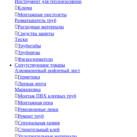
Инструмент для теплоизоляции

Ключи

Монтажные пистолеты
Разматыватель труб

Расходные материалы

Средства защиты
Тиски

Трубогибы

Труборезы

Фаскосниматели
Сопутствующие товары
Алюминиевый рифленый лист

Герметики

Липкая лента
Маркировка

Монтаж ПВХ клеевых труб

Монтажная пена

Ревизионные люки

Ремонт труб

Специальная химия

Строительный клей

Уплотнительные материалы