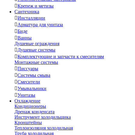

Крепеж и метизы
Сантехника

Инсталляции

Арматура для унитаза

Биде

Ванны
Душевые ограждения

Душевые системы

Комплектующие и запчасти к смесителям
Монтажные системы

Писсуары

Системы смыва

Смесители

Умывальники

Унитазы
Охлаждение
Кондиционеры
Дренаж конденсата
Инструмент холодильщика
Кронштейны
Теплоизоляция холодильная
Труба холодильная