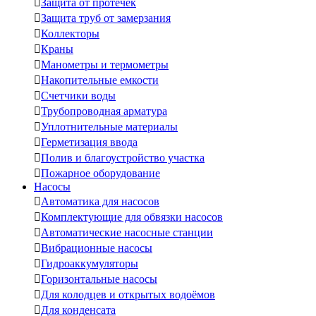

Защита от протечек

Защита труб от замерзания

Коллекторы

Краны

Манометры и термометры

Накопительные емкости

Счетчики воды

Трубопроводная арматура

Уплотнительные материалы

Герметизация ввода

Полив и благоустройство участка

Пожарное оборудование
Насосы

Автоматика для насосов

Комплектующие для обвязки насосов

Автоматические насосные станции

Вибрационные насосы

Гидроаккумуляторы

Горизонтальные насосы

Для колодцев и открытых водоёмов

Для конденсата