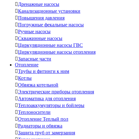

Дренажные насосы

Канализационные установки

Повышения давления

Погружные фекальные насосы

Ручные насосы

Скважинные насосы

Циркуляционные насосы ГВС

Циркуляционные насосы отопления

Запасные части
Отопление

Трубы и фитинги к ним

Котлы

Обвязка котельной

Электрические приборы отопления

Автоматика для отопления

Теплоаккумуляторы и бойлеры

Теплоносители

Отопление Теплый пол

Радиаторы и обвязка

Защита труб от замерзания