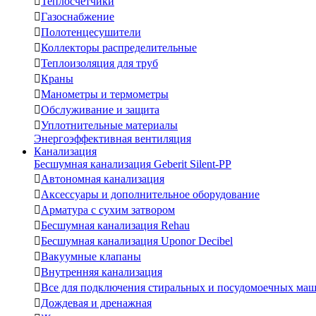

Теплосчетчики

Газоснабжение

Полотенцесушители

Коллекторы распределительные

Теплоизоляция для труб

Краны

Манометры и термометры

Обслуживание и защита

Уплотнительные материалы
Энергоэффективная вентиляция
Канализация
Бесшумная канализация Geberit Silent-PP

Автономная канализация

Аксессуары и дополнительное оборудование

Арматура с сухим затвором

Бесшумная канализация Rehau

Бесшумная канализация Uponor Decibel

Вакуумные клапаны

Внутренняя канализация

Все для подключения стиральных и посудомоечных ма

Дождевая и дренажная