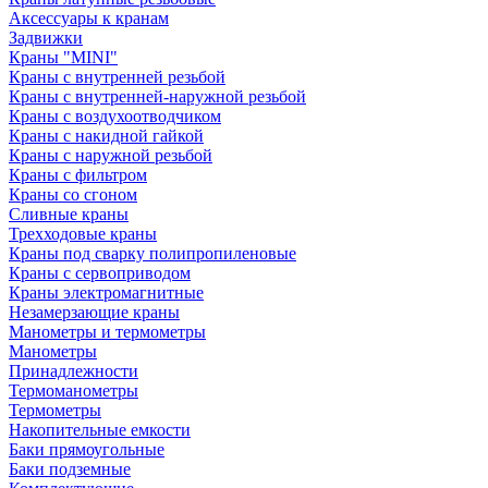
Аксессуары к кранам
Задвижки
Краны "MINI"
Краны с внутренней резьбой
Краны с внутренней-наружной резьбой
Краны с воздухоотводчиком
Краны с накидной гайкой
Краны с наружной резьбой
Краны с фильтром
Краны со сгоном
Сливные краны
Трехходовые краны
Краны под сварку полипропиленовые
Краны с сервоприводом
Краны электромагнитные
Незамерзающие краны
Манометры и термометры
Манометры
Принадлежности
Термоманометры
Термометры
Накопительные емкости
Баки прямоугольные
Баки подземные