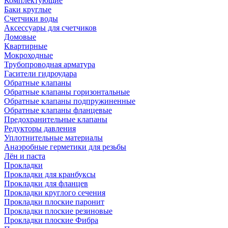
Комплектующие
Баки круглые
Счетчики воды
Аксессуары для счетчиков
Домовые
Квартирные
Мокроходные
Трубопроводная арматура
Гасители гидроудара
Обратные клапаны
Обратные клапаны горизонтальные
Обратные клапаны подпружиненные
Обратные клапаны фланцевые
Предохранительные клапаны
Редукторы давления
Уплотнительные материалы
Анаэробные герметики для резьбы
Лён и паста
Прокладки
Прокладки для кранбуксы
Прокладки для фланцев
Прокладки круглого сечения
Прокладки плоские паронит
Прокладки плоские резиновые
Прокладки плоские Фибра