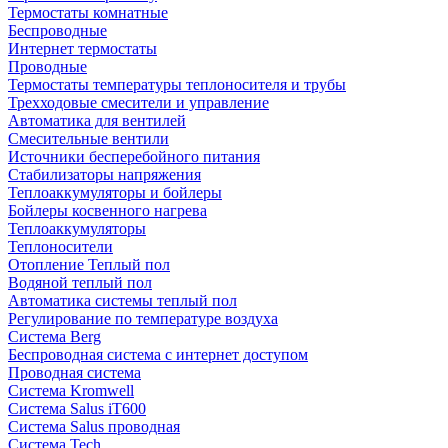
Термостаты комнатные
Беспроводные
Интернет термостаты
Проводные
Термостаты температуры теплоносителя и трубы
Трехходовые смесители и управление
Автоматика для вентилей
Смесительные вентили
Источники бесперебойного питания
Стабилизаторы напряжения
Теплоаккумуляторы и бойлеры
Бойлеры косвенного нагрева
Теплоаккумуляторы
Теплоносители
Отопление Теплый пол
Водяной теплый пол
Автоматика системы теплый пол
Регулирование по температуре воздуха
Система Berg
Беспроводная система с интернет доступом
Проводная система
Система Kromwell
Система Salus iT600
Система Salus проводная
Система Tech