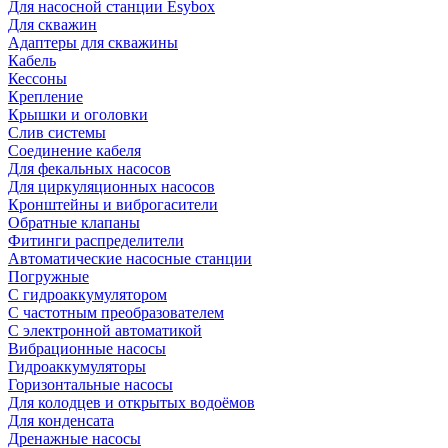
Для насосной станции Esybox
Для скважин
Адаптеры для скважины
Кабель
Кессоны
Крепление
Крышки и оголовки
Слив системы
Соединение кабеля
Для фекальных насосов
Для циркуляционных насосов
Кронштейны и виброгасители
Обратные клапаны
Фитинги распределители
Автоматические насосные станции
Погружные
С гидроаккумулятором
С частотным преобразователем
С электронной автоматикой
Вибрационные насосы
Гидроаккумуляторы
Горизонтальные насосы
Для колодцев и открытых водоёмов
Для конденсата
Дренажные насосы