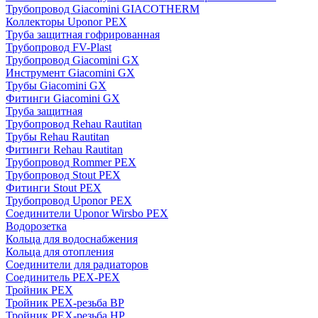
Трубопровод Giacomini GIACOTHERM
Коллекторы Uponor PEX
Труба защитная гофрированная
Трубопровод FV-Plast
Трубопровод Giacomini GX
Инструмент Giacomini GX
Трубы Giacomini GX
Фитинги Giacomini GX
Труба защитная
Трубопровод Rehau Rautitan
Трубы Rehau Rautitan
Фитинги Rehau Rautitan
Трубопровод Rommer PEX
Трубопровод Stout PEX
Фитинги Stout PEX
Трубопровод Uponor PEX
Соединители Uponor Wirsbo PEX
Водорозетка
Кольца для водоснабжения
Кольца для отопления
Соединители для радиаторов
Соединитель PEX-PEX
Тройник PEX
Тройник PEX-резьба ВР
Тройник PEX-резьба НР