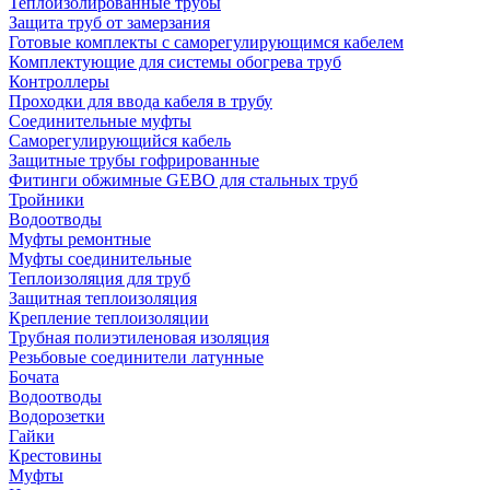
Теплоизолированные трубы
Защита труб от замерзания
Готовые комплекты с саморегулирующимся кабелем
Комплектующие для системы обогрева труб
Контроллеры
Проходки для ввода кабеля в трубу
Соединительные муфты
Саморегулирующийся кабель
Защитные трубы гофрированные
Фитинги обжимные GEBO для стальных труб
Тройники
Водоотводы
Муфты ремонтные
Муфты соединительные
Теплоизоляция для труб
Защитная теплоизоляция
Крепление теплоизоляции
Трубная полиэтиленовая изоляция
Резьбовые соединители латунные
Бочата
Водоотводы
Водорозетки
Гайки
Крестовины
Муфты