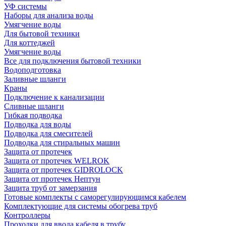
УФ системы
Наборы для анализа воды
Умягчение воды
Для бытовой техники
Для коттеджей
Умягчение воды
Все для подключения бытовой техники
Водоподготовка
Заливные шланги
Краны
Подключение к канализации
Сливные шланги
Гибкая подводка
Подводка для воды
Подводка для смесителей
Подводка для стиральных машин
Защита от протечек
Защита от протечек WELROK
Защита от протечек GIDROLOCK
Защита от протечек Нептун
Защита труб от замерзания
Готовые комплекты с саморегулирующимся кабелем
Комплектующие для системы обогрева труб
Контроллеры
Проходки для ввода кабеля в трубу