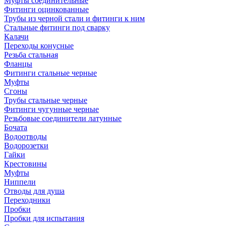
Муфты соединительные
Фитинги оцинкованные
Трубы из черной стали и фитинги к ним
Стальные фитинги под сварку
Калачи
Переходы конусные
Резьба стальная
Фланцы
Фитинги стальные черные
Муфты
Сгоны
Трубы стальные черные
Фитинги чугунные черные
Резьбовые соединители латунные
Бочата
Водоотводы
Водорозетки
Гайки
Крестовины
Муфты
Ниппели
Отводы для душа
Переходники
Пробки
Пробки для испытания