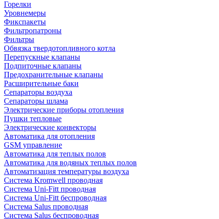
Горелки
Уровнемеры
Фикспакеты
Фильтропатроны
Фильтры
Обвязка твердотопливного котла
Перепускные клапаны
Подпиточные клапаны
Предохранительные клапаны
Расширительные баки
Сепараторы воздуха
Сепараторы шлама
Электрические приборы отопления
Пушки тепловые
Электрические конвекторы
Автоматика для отопления
GSM управление
Автоматика для теплых полов
Автоматика для водяных теплых полов
Автоматизация температуры воздуха
Система Kromwell проводная
Система Uni-Fitt проводная
Система Uni-Fitt беспроводная
Система Salus проводная
Система Salus беспроводная