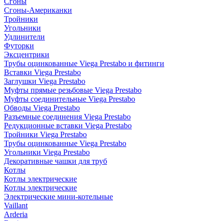
Сгоны
Сгоны-Американки
Тройники
Угольники
Удлинители
Футорки
Эксцентрики
Трубы оцинкованные Viega Prestabo и фитинги
Вставки Viega Prestabo
Заглушки Viega Prestabo
Муфты прямые резьбовые Viega Prestabo
Муфты соединительные Viega Prestabo
Обводы Viega Prestabo
Разъемные соединения Viega Prestabo
Редукционные вставки Viega Prestabo
Тройники Viega Prestabo
Трубы оцинкованные Viega Prestabo
Угольники Viega Prestabo
Декоративные чашки для труб
Котлы
Котлы электрические
Котлы электрические
Электрические мини-котельные
Vaillant
Arderia