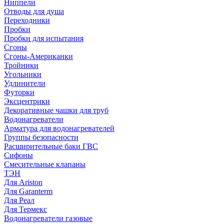
Ниппели
Отводы для душа
Переходники
Пробки
Пробки для испытания
Сгоны
Сгоны-Американки
Тройники
Угольники
Удлинители
Футорки
Эксцентрики
Декоративные чашки для труб
Водонагреватели
Арматура для водонагревателей
Группы безопасности
Расширительные баки ГВС
Сифоны
Смесительные клапаны
ТЭН
Для Ariston
Для Garanterm
Для Реал
Для Термекс
Водонагреватели газовые