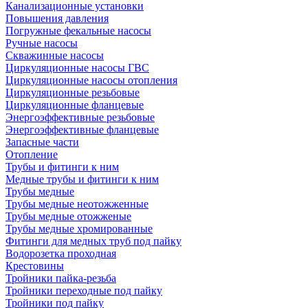
Канализационные установки
Повышения давления
Погружные фекальные насосы
Ручные насосы
Скважинные насосы
Циркуляционные насосы ГВС
Циркуляционные насосы отопления
Циркуляционные резьбовые
Циркуляционные фланцевые
Энергоэффективные резьбовые
Энергоэффективные фланцевые
Запасные части
Отопление
Трубы и фитинги к ним
Медные трубы и фитинги к ним
Трубы медные
Трубы медные неотожженные
Трубы медные отожженые
Трубы медные хромированные
Фитинги для медных труб под пайку
Водорозетка проходная
Крестовины
Тройники пайка-резьба
Тройники переходные под пайку
Тройники под пайку