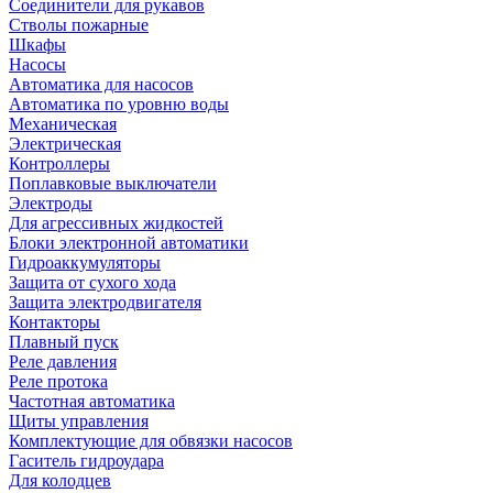
Соединители для рукавов
Стволы пожарные
Шкафы
Насосы
Автоматика для насосов
Автоматика по уровню воды
Механическая
Электрическая
Контроллеры
Поплавковые выключатели
Электроды
Для агрессивных жидкостей
Блоки электронной автоматики
Гидроаккумуляторы
Защита от сухого хода
Защита электродвигателя
Контакторы
Плавный пуск
Реле давления
Реле протока
Частотная автоматика
Щиты управления
Комплектующие для обвязки насосов
Гаситель гидроудара
Для колодцев