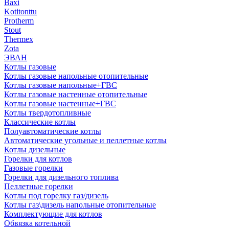
Baxi
Kotitonttu
Protherm
Stout
Thermex
Zota
ЭВАН
Котлы газовые
Котлы газовые напольные отопительные
Котлы газовые напольные+ГВС
Котлы газовые настенные отопительные
Котлы газовые настенные+ГВС
Котлы твердотопливные
Классические котлы
Полуавтоматические котлы
Автоматические угольные и пеллетные котлы
Котлы дизельные
Горелки для котлов
Газовые горелки
Горелки для дизельного топлива
Пеллетные горелки
Котлы под горелку газ/дизель
Котлы газ\дизель напольные отопительные
Комплектующие для котлов
Обвязка котельной