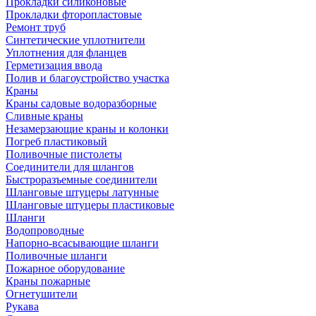
Прокладки силиконовые
Прокладки фторопластовые
Ремонт труб
Синтетические уплотнители
Уплотнения для фланцев
Герметизация ввода
Полив и благоустройство участка
Краны
Краны садовые водоразборные
Сливные краны
Незамерзающие краны и колонки
Погреб пластиковый
Поливочные пистолеты
Соединители для шлангов
Быстроразъемные соединители
Шланговые штуцеры латунные
Шланговые штуцеры пластиковые
Шланги
Водопроводные
Напорно-всасывающие шланги
Поливочные шланги
Пожарное оборудование
Краны пожарные
Огнетушители
Рукава