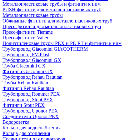
Металлопластиковые трубы и фитинги к ним
PUSH фитинги для металлопластиковых труб
Металлопластиковые трубы
Обжимные фитинги для металлопластиковых труб
Пресс фитинги для металлопластиковых труб
Пресс-фитинги Tiemme
Пресс-фитинги Valtec
Полиэтиленовые трубы PEX и PE-RT и фитинги к ним
Трубопровод Giacomini GIACOTHERM
Трубопровод FV-Plast
Трубопровод Giacomini GX
Труба Giacomini GX
Фитинги Giacomini GX
Трубопровод Rehau Rautitan
Трубы Rehau Rautitan
Фитинги Rehau Rautitan
Трубопровод Rommer PEX
Трубопровод Stout PEX
Фитинги Stout PEX
Трубопровод Uponor PEX
Соединители Uponor PEX
Водорозетка
Кольца для водоснабжения
Кольца для отопления
Соединители для радиаторов