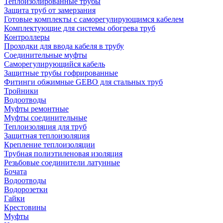
Теплоизолированные трубы
Защита труб от замерзания
Готовые комплекты с саморегулирующимся кабелем
Комплектующие для системы обогрева труб
Контроллеры
Проходки для ввода кабеля в трубу
Соединительные муфты
Саморегулирующийся кабель
Защитные трубы гофрированные
Фитинги обжимные GEBO для стальных труб
Тройники
Водоотводы
Муфты ремонтные
Муфты соединительные
Теплоизоляция для труб
Защитная теплоизоляция
Крепление теплоизоляции
Трубная полиэтиленовая изоляция
Резьбовые соединители латунные
Бочата
Водоотводы
Водорозетки
Гайки
Крестовины
Муфты