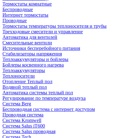
Термостаты комнатные
Беспроводные
Интернет термостаты
Проводные
Термостаты температуры теплоносителя и трубы
Трехходовые смесители и управление
Автоматика для вентилей
Смесительные вентили
Источники бесперебойного питания
Стабилизаторы напряжения
Теплоаккумуляторы и бойлеры
Бойлеры косвенного нагрева
Теплоаккумуляторы
Теплоносители
Отопление Теплый пол
Водяной теплый пол
Автоматика системы теплый пол
Регулирование по температуре воздуха
Система Berg
Беспроводная система с интернет доступом
Проводная система
Система Kromwell
Система Salus iT600
Система Salus проводная
Система Tech