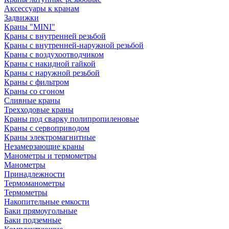
Аксессуары к кранам
Задвижки
Краны "MINI"
Краны с внутренней резьбой
Краны с внутренней-наружной резьбой
Краны с воздухоотводчиком
Краны с накидной гайкой
Краны с наружной резьбой
Краны с фильтром
Краны со сгоном
Сливные краны
Трехходовые краны
Краны под сварку полипропиленовые
Краны с сервоприводом
Краны электромагнитные
Незамерзающие краны
Манометры и термометры
Манометры
Принадлежности
Термоманометры
Термометры
Накопительные емкости
Баки прямоугольные
Баки подземные