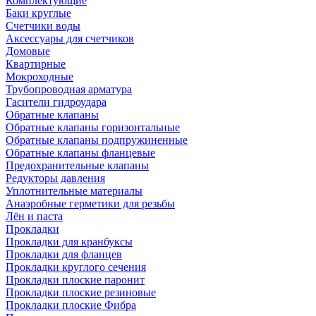
Комплектующие
Баки круглые
Счетчики воды
Аксессуары для счетчиков
Домовые
Квартирные
Мокроходные
Трубопроводная арматура
Гасители гидроудара
Обратные клапаны
Обратные клапаны горизонтальные
Обратные клапаны подпружиненные
Обратные клапаны фланцевые
Предохранительные клапаны
Редукторы давления
Уплотнительные материалы
Анаэробные герметики для резьбы
Лён и паста
Прокладки
Прокладки для кранбуксы
Прокладки для фланцев
Прокладки круглого сечения
Прокладки плоские паронит
Прокладки плоские резиновые
Прокладки плоские Фибра