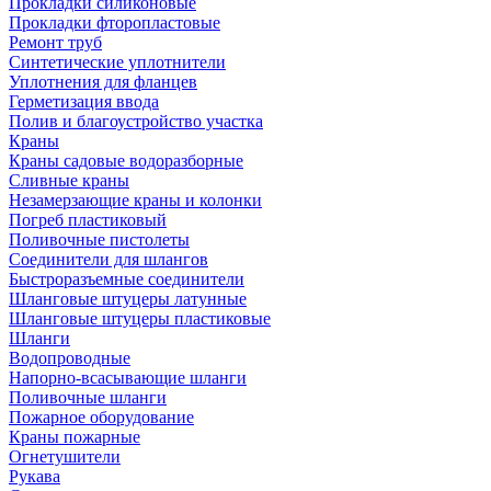
Прокладки силиконовые
Прокладки фторопластовые
Ремонт труб
Синтетические уплотнители
Уплотнения для фланцев
Герметизация ввода
Полив и благоустройство участка
Краны
Краны садовые водоразборные
Сливные краны
Незамерзающие краны и колонки
Погреб пластиковый
Поливочные пистолеты
Соединители для шлангов
Быстроразъемные соединители
Шланговые штуцеры латунные
Шланговые штуцеры пластиковые
Шланги
Водопроводные
Напорно-всасывающие шланги
Поливочные шланги
Пожарное оборудование
Краны пожарные
Огнетушители
Рукава