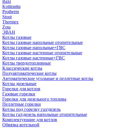
Baxi
Kotitonttu
Protherm
Stout
Thermex
Zota
ЭВАН
Котлы газовые
Котлы газовые напольные отопительные
Котлы газовые напольные+ГВС
Котлы газовые настенные отопительные
Котлы газовые настенные+ГВС
Котлы твердотопливные
Классические котлы
Полуавтоматические котлы
Автоматические угольные и пеллетные котлы
Котлы дизельные
Горелки для котлов
Газовые горелки
Горелки для дизельного топлива
Пеллетные горелки
Котлы под горелку газ/дизель
Котлы газ\дизель напольные отопительные
Комплектующие для котлов
Обвязка котельной