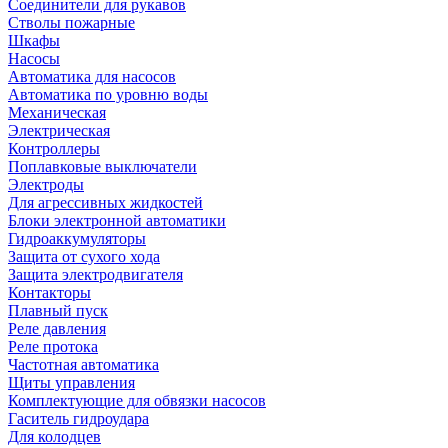
Соединители для рукавов
Стволы пожарные
Шкафы
Насосы
Автоматика для насосов
Автоматика по уровню воды
Механическая
Электрическая
Контроллеры
Поплавковые выключатели
Электроды
Для агрессивных жидкостей
Блоки электронной автоматики
Гидроаккумуляторы
Защита от сухого хода
Защита электродвигателя
Контакторы
Плавный пуск
Реле давления
Реле протока
Частотная автоматика
Щиты управления
Комплектующие для обвязки насосов
Гаситель гидроудара
Для колодцев