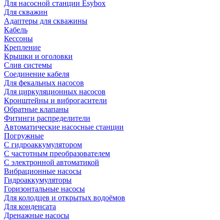
Для насосной станции Esybox
Для скважин
Адаптеры для скважины
Кабель
Кессоны
Крепление
Крышки и оголовки
Слив системы
Соединение кабеля
Для фекальных насосов
Для циркуляционных насосов
Кронштейны и виброгасители
Обратные клапаны
Фитинги распределители
Автоматические насосные станции
Погружные
С гидроаккумулятором
С частотным преобразователем
С электронной автоматикой
Вибрационные насосы
Гидроаккумуляторы
Горизонтальные насосы
Для колодцев и открытых водоёмов
Для конденсата
Дренажные насосы