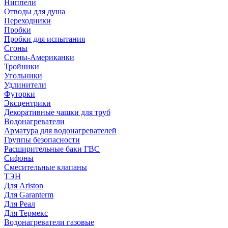
Ниппели
Отводы для душа
Переходники
Пробки
Пробки для испытания
Сгоны
Сгоны-Американки
Тройники
Угольники
Удлинители
Футорки
Эксцентрики
Декоративные чашки для труб
Водонагреватели
Арматура для водонагревателей
Группы безопасности
Расширительные баки ГВС
Сифоны
Смесительные клапаны
ТЭН
Для Ariston
Для Garanterm
Для Реал
Для Термекс
Водонагреватели газовые