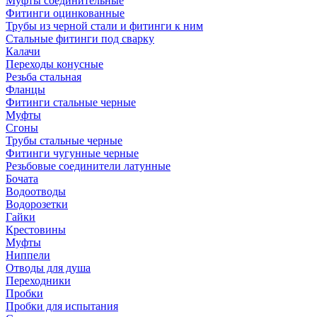
Муфты соединительные
Фитинги оцинкованные
Трубы из черной стали и фитинги к ним
Стальные фитинги под сварку
Калачи
Переходы конусные
Резьба стальная
Фланцы
Фитинги стальные черные
Муфты
Сгоны
Трубы стальные черные
Фитинги чугунные черные
Резьбовые соединители латунные
Бочата
Водоотводы
Водорозетки
Гайки
Крестовины
Муфты
Ниппели
Отводы для душа
Переходники
Пробки
Пробки для испытания