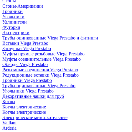
Сгоны
Сгоны-Американки
Тройники
Угольники
Удлинители
Футорки
Эксцентрики
Трубы оцинкованные Viega Prestabo и фитинги
Вставки Viega Prestabo
Заглушки Viega Prestabo
Муфты прямые резьбовые Viega Prestabo
Муфты соединительные Viega Prestabo
Обводы Viega Prestabo
Разъемные соединения Viega Prestabo
Редукционные вставки Viega Prestabo
Тройники Viega Prestabo
Трубы оцинкованные Viega Prestabo
Угольники Viega Prestabo
Декоративные чашки для труб
Котлы
Котлы электрические
Котлы электрические
Электрические мини-котельные
Vaillant
Arderia