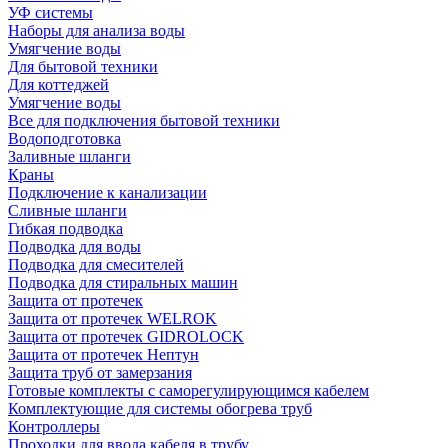
УФ системы
Наборы для анализа воды
Умягчение воды
Для бытовой техники
Для коттеджей
Умягчение воды
Все для подключения бытовой техники
Водоподготовка
Заливные шланги
Краны
Подключение к канализации
Сливные шланги
Гибкая подводка
Подводка для воды
Подводка для смесителей
Подводка для стиральных машин
Защита от протечек
Защита от протечек WELROK
Защита от протечек GIDROLOCK
Защита от протечек Нептун
Защита труб от замерзания
Готовые комплекты с саморегулирующимся кабелем
Комплектующие для системы обогрева труб
Контроллеры
Проходки для ввода кабеля в трубу