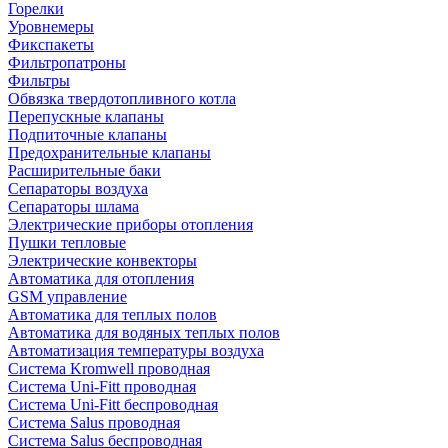
Горелки
Уровнемеры
Фикспакеты
Фильтропатроны
Фильтры
Обвязка твердотопливного котла
Перепускные клапаны
Подпиточные клапаны
Предохранительные клапаны
Расширительные баки
Сепараторы воздуха
Сепараторы шлама
Электрические приборы отопления
Пушки тепловые
Электрические конвекторы
Автоматика для отопления
GSM управление
Автоматика для теплых полов
Автоматика для водяных теплых полов
Автоматизация температуры воздуха
Система Kromwell проводная
Система Uni-Fitt проводная
Система Uni-Fitt беспроводная
Система Salus проводная
Система Salus беспроводная