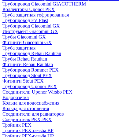
Трубопровод Giacomini GIACOTHERM
Коллекторы Uponor PEX
Труба защитная гофрированная
Трубопровод FV-Plast
Трубопровод Giacomini GX
Инструмент Giacomini GX
Трубы Giacomini GX
Фитинги Giacomini GX
Труба защитная
Трубопровод Rehau Rautitan
Трубы Rehau Rautitan
Фитинги Rehau Rautitan
Трубопровод Rommer PEX
Трубопровод Stout PEX
Фитинги Stout PEX
Трубопровод Uponor PEX
Соединители Uponor Wirsbo PEX
Водорозетка
Кольца для водоснабжения
Кольца для отопления
Соединители для радиаторов
Соединитель PEX-PEX
Тройник PEX
Тройник PEX-резьба ВР
Тройник PEX-резьба НР