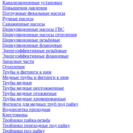
Канализационные установки
Повышения давления
Погружные фекальные насосы
Ручные насосы
Скважинные насосы
Циркуляционные насосы ГВС
Циркуляционные насосы отопления
Циркуляционные резьбовые
Циркуляционные фланцевые
Энергоэффективные резьбовые
Энергоэффективные фланцевые
Запасные части
Отопление
Трубы и фитинги к ним
Медные трубы и фитинги к ним
Трубы медные
Трубы медные неотожженные
Трубы медные отожженые
Трубы медные хромированные
Фитинги для медных труб под пайку
Водорозетка проходная
Крестовины
Тройники пайка-резьба
Тройники переходные под пайку
Тройники под пайку