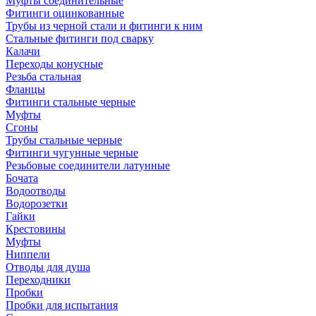
Муфты соединительные
Фитинги оцинкованные
Трубы из черной стали и фитинги к ним
Стальные фитинги под сварку
Калачи
Переходы конусные
Резьба стальная
Фланцы
Фитинги стальные черные
Муфты
Сгоны
Трубы стальные черные
Фитинги чугунные черные
Резьбовые соединители латунные
Бочата
Водоотводы
Водорозетки
Гайки
Крестовины
Муфты
Ниппели
Отводы для душа
Переходники
Пробки
Пробки для испытания