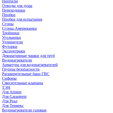
Ниппели
Отводы для душа
Переходники
Пробки
Пробки для испытания
Сгоны
Сгоны-Американки
Тройники
Угольники
Удлинители
Футорки
Эксцентрики
Декоративные чашки для труб
Водонагреватели
Арматура для водонагревателей
Группы безопасности
Расширительные баки ГВС
Сифоны
Смесительные клапаны
ТЭН
Для Ariston
Для Garanterm
Для Реал
Для Термекс
Водонагреватели газовые