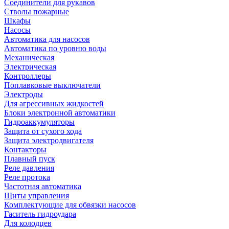
Соединители для рукавов
Стволы пожарные
Шкафы
Насосы
Автоматика для насосов
Автоматика по уровню воды
Механическая
Электрическая
Контроллеры
Поплавковые выключатели
Электроды
Для агрессивных жидкостей
Блоки электронной автоматики
Гидроаккумуляторы
Защита от сухого хода
Защита электродвигателя
Контакторы
Плавный пуск
Реле давления
Реле протока
Частотная автоматика
Щиты управления
Комплектующие для обвязки насосов
Гаситель гидроудара
Для колодцев