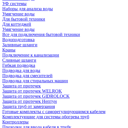
УФ системы
Наборы для анализа воды
Умягчение воды
Для бытовой техники
Для коттеджей
Умягчение воды
Все для подключения бытовой техники
Водоподготовка
Заливные шланги
Краны
Подключение к канализации
Сливные шланги
Гибкая подводка
Подводка для воды
Подводка для смесителей
Подводка для стиральных машин
Защита от протечек
Защита от протечек WELROK
Защита от протечек GIDROLOCK
Защита от протечек Нептун
Защита труб от замерзания
Готовые комплекты с саморегулирующимся кабелем
Комплектующие для системы обогрева труб
Контроллеры
Проходки для ввода кабеля в трубу