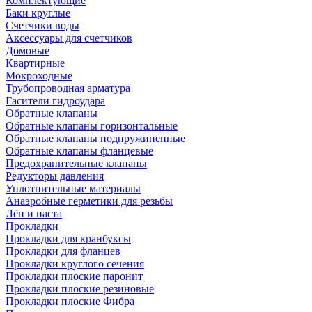
Комплектующие
Баки круглые
Счетчики воды
Аксессуары для счетчиков
Домовые
Квартирные
Мокроходные
Трубопроводная арматура
Гасители гидроудара
Обратные клапаны
Обратные клапаны горизонтальные
Обратные клапаны подпружиненные
Обратные клапаны фланцевые
Предохранительные клапаны
Редукторы давления
Уплотнительные материалы
Анаэробные герметики для резьбы
Лён и паста
Прокладки
Прокладки для кранбуксы
Прокладки для фланцев
Прокладки круглого сечения
Прокладки плоские паронит
Прокладки плоские резиновые
Прокладки плоские Фибра