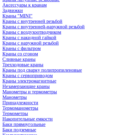
Аксессуары к кранам
Задвижки
Краны "MINI"
Краны с внутренней резьбой
Краны с внутренней-наружной резьбой
Краны с воздухоотводчиком
Краны с накидной гайкой
Краны с наружной резьбой
Краны с фильтром
Краны со сгоном
Сливные краны
Трехходовые краны
Краны под сварку полипропиленовые
Краны с сервоприводом
Краны электромагнитные
Незамерзающие краны
Манометры и термометры
Манометры
Принадлежности
Термоманометры
Термометры
Накопительные емкости
Баки прямоугольные
Баки подземные