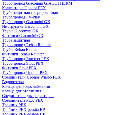
Трубопровод Giacomini GIACOTHERM
Коллекторы Uponor PEX
Труба защитная гофрированная
Трубопровод FV-Plast
Трубопровод Giacomini GX
Инструмент Giacomini GX
Трубы Giacomini GX
Фитинги Giacomini GX
Труба защитная
Трубопровод Rehau Rautitan
Трубы Rehau Rautitan
Фитинги Rehau Rautitan
Трубопровод Rommer PEX
Трубопровод Stout PEX
Фитинги Stout PEX
Трубопровод Uponor PEX
Соединители Uponor Wirsbo PEX
Водорозетка
Кольца для водоснабжения
Кольца для отопления
Соединители для радиаторов
Соединитель PEX-PEX
Тройник PEX
Тройник PEX-резьба ВР
Тройник PEX-резьба НР