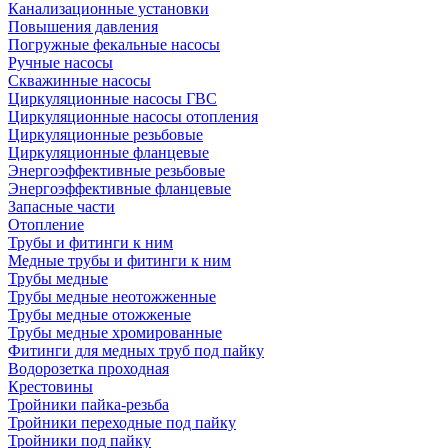
Канализационные установки
Повышения давления
Погружные фекальные насосы
Ручные насосы
Скважинные насосы
Циркуляционные насосы ГВС
Циркуляционные насосы отопления
Циркуляционные резьбовые
Циркуляционные фланцевые
Энергоэффективные резьбовые
Энергоэффективные фланцевые
Запасные части
Отопление
Трубы и фитинги к ним
Медные трубы и фитинги к ним
Трубы медные
Трубы медные неотожженные
Трубы медные отожженые
Трубы медные хромированные
Фитинги для медных труб под пайку
Водорозетка проходная
Крестовины
Тройники пайка-резьба
Тройники переходные под пайку
Тройники под пайку