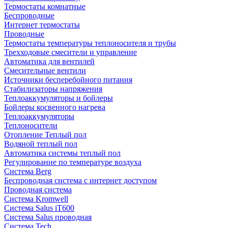
Термостаты комнатные
Беспроводные
Интернет термостаты
Проводные
Термостаты температуры теплоносителя и трубы
Трехходовые смесители и управление
Автоматика для вентилей
Смесительные вентили
Источники бесперебойного питания
Стабилизаторы напряжения
Теплоаккумуляторы и бойлеры
Бойлеры косвенного нагрева
Теплоаккумуляторы
Теплоносители
Отопление Теплый пол
Водяной теплый пол
Автоматика системы теплый пол
Регулирование по температуре воздуха
Система Berg
Беспроводная система с интернет доступом
Проводная система
Система Kromwell
Система Salus iT600
Система Salus проводная
Система Tech