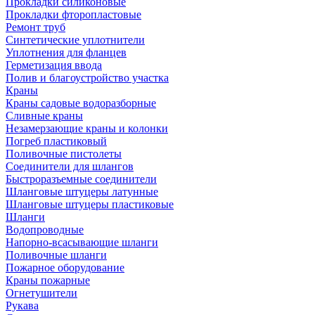
Прокладки силиконовые
Прокладки фторопластовые
Ремонт труб
Синтетические уплотнители
Уплотнения для фланцев
Герметизация ввода
Полив и благоустройство участка
Краны
Краны садовые водоразборные
Сливные краны
Незамерзающие краны и колонки
Погреб пластиковый
Поливочные пистолеты
Соединители для шлангов
Быстроразъемные соединители
Шланговые штуцеры латунные
Шланговые штуцеры пластиковые
Шланги
Водопроводные
Напорно-всасывающие шланги
Поливочные шланги
Пожарное оборудование
Краны пожарные
Огнетушители
Рукава