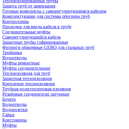
Теплоизолированные трубы
Защита труб от замерзания
Готовые комплекты с саморегулирующимся кабелем
Комплектующие для системы обогрева труб
Контроллеры
Проходки для ввода кабеля в трубу
Соединительные муфты
Саморегулирующийся кабель
Защитные трубы гофрированные
Фитинги обжимные GEBO для стальных труб
Тройники
Водоотводы
Муфты ремонтные
Муфты соединительные
Теплоизоляция для труб
Защитная теплоизоляция
Крепление теплоизоляции
Трубная полиэтиленовая изоляция
Резьбовые соединители латунные
Бочата
Водоотводы
Водорозетки
Гайки
Крестовины
Муфты