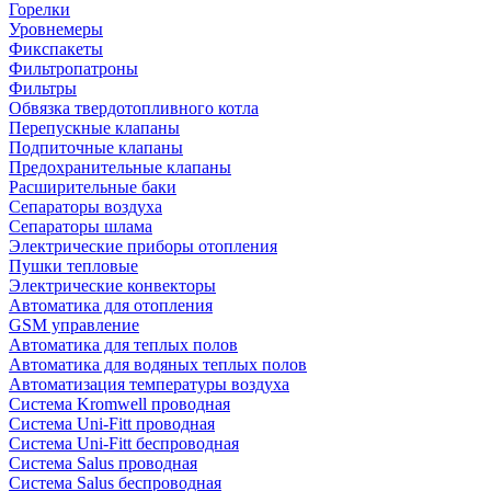
Горелки
Уровнемеры
Фикспакеты
Фильтропатроны
Фильтры
Обвязка твердотопливного котла
Перепускные клапаны
Подпиточные клапаны
Предохранительные клапаны
Расширительные баки
Сепараторы воздуха
Сепараторы шлама
Электрические приборы отопления
Пушки тепловые
Электрические конвекторы
Автоматика для отопления
GSM управление
Автоматика для теплых полов
Автоматика для водяных теплых полов
Автоматизация температуры воздуха
Система Kromwell проводная
Система Uni-Fitt проводная
Система Uni-Fitt беспроводная
Система Salus проводная
Система Salus беспроводная