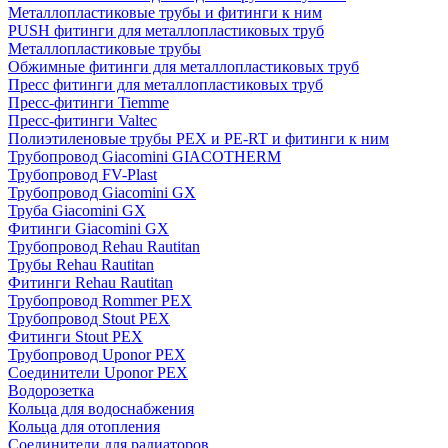
Металлопластиковые трубы и фитинги к ним
PUSH фитинги для металлопластиковых труб
Металлопластиковые трубы
Обжимные фитинги для металлопластиковых труб
Пресс фитинги для металлопластиковых труб
Пресс-фитинги Tiemme
Пресс-фитинги Valtec
Полиэтиленовые трубы PEX и PE-RT и фитинги к ним
Трубопровод Giacomini GIACOTHERM
Трубопровод FV-Plast
Трубопровод Giacomini GX
Труба Giacomini GX
Фитинги Giacomini GX
Трубопровод Rehau Rautitan
Трубы Rehau Rautitan
Фитинги Rehau Rautitan
Трубопровод Rommer PEX
Трубопровод Stout PEX
Фитинги Stout PEX
Трубопровод Uponor PEX
Соединители Uponor PEX
Водорозетка
Кольца для водоснабжения
Кольца для отопления
Соединители для радиаторов