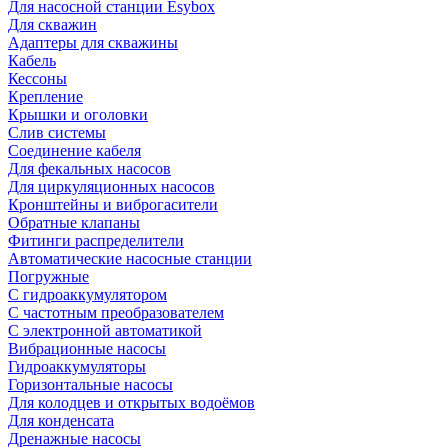
Для насосной станции Esybox
Для скважин
Адаптеры для скважины
Кабель
Кессоны
Крепление
Крышки и оголовки
Слив системы
Соединение кабеля
Для фекальных насосов
Для циркуляционных насосов
Кронштейны и виброгасители
Обратные клапаны
Фитинги распределители
Автоматические насосные станции
Погружные
С гидроаккумулятором
С частотным преобразователем
С электронной автоматикой
Вибрационные насосы
Гидроаккумуляторы
Горизонтальные насосы
Для колодцев и открытых водоёмов
Для конденсата
Дренажные насосы