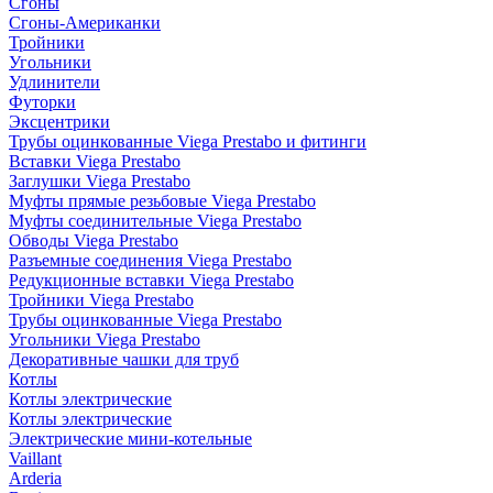
Сгоны
Сгоны-Американки
Тройники
Угольники
Удлинители
Футорки
Эксцентрики
Трубы оцинкованные Viega Prestabo и фитинги
Вставки Viega Prestabo
Заглушки Viega Prestabo
Муфты прямые резьбовые Viega Prestabo
Муфты соединительные Viega Prestabo
Обводы Viega Prestabo
Разъемные соединения Viega Prestabo
Редукционные вставки Viega Prestabo
Тройники Viega Prestabo
Трубы оцинкованные Viega Prestabo
Угольники Viega Prestabo
Декоративные чашки для труб
Котлы
Котлы электрические
Котлы электрические
Электрические мини-котельные
Vaillant
Arderia