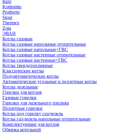
Baxi
Kotitonttu
Protherm
Stout
Thermex
Zota
ЭВАН
Котлы газовые
Котлы газовые напольные отопительные
Котлы газовые напольные+ГВС
Котлы газовые настенные отопительные
Котлы газовые настенные+ГВС
Котлы твердотопливные
Классические котлы
Полуавтоматические котлы
Автоматические угольные и пеллетные котлы
Котлы дизельные
Горелки для котлов
Газовые горелки
Горелки для дизельного топлива
Пеллетные горелки
Котлы под горелку газ/дизель
Котлы газ\дизель напольные отопительные
Комплектующие для котлов
Обвязка котельной