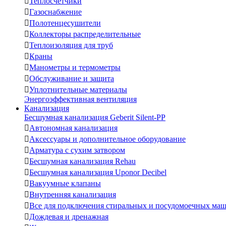

Теплосчетчики

Газоснабжение

Полотенцесушители

Коллекторы распределительные

Теплоизоляция для труб

Краны

Манометры и термометры

Обслуживание и защита

Уплотнительные материалы
Энергоэффективная вентиляция
Канализация
Бесшумная канализация Geberit Silent-PP

Автономная канализация

Аксессуары и дополнительное оборудование

Арматура с сухим затвором

Бесшумная канализация Rehau

Бесшумная канализация Uponor Decibel

Вакуумные клапаны

Внутренняя канализация

Все для подключения стиральных и посудомоечных ма

Дождевая и дренажная