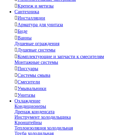

Крепеж и метизы
Сантехника

Инсталляции

Арматура для унитаза

Биде

Ванны
Душевые ограждения

Душевые системы

Комплектующие и запчасти к смесителям
Монтажные системы

Писсуары

Системы смыва

Смесители

Умывальники

Унитазы
Охлаждение
Кондиционеры
Дренаж конденсата
Инструмент холодильщика
Кронштейны
Теплоизоляция холодильная
Труба холодильная