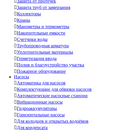

Защита от протечек

Защита труб от замерзания

Коллекторы

Краны

Манометры и термометры

Накопительные емкости

Счетчики воды

Трубопроводная арматура

Уплотнительные материалы

Герметизация ввода

Полив и благоустройство участка

Пожарное оборудование
Насосы

Автоматика для насосов

Комплектующие для обвязки насосов

Автоматические насосные станции

Вибрационные насосы

Гидроаккумуляторы

Горизонтальные насосы

Для колодцев и открытых водоёмов

Для конденсата