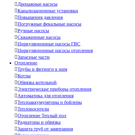

Дренажные насосы

Канализационные установки

Повышения давления

Погружные фекальные насосы

Ручные насосы

Скважинные насосы

Циркуляционные насосы ГВС

Циркуляционные насосы отопления

Запасные части
Отопление

Трубы и фитинги к ним

Котлы

Обвязка котельной

Электрические приборы отопления

Автоматика для отопления

Теплоаккумуляторы и бойлеры

Теплоносители

Отопление Теплый пол

Радиаторы и обвязка

Защита труб от замерзания