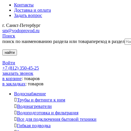
Контакты
Доставка и оплата
Задать вопрос
г. Санкт-Петербург
sm@vodoprovod.ru
Поиск
поиск по наименованию раздела или товара
переход в раздел
Войти
+7 (812) 350-45-25
заказать звонок
в корзине
:
товаров
в закладках
:
товаров
Водоснабжение

Трубы и фитинги к ним

Водонагреватели

Водоподготовка и фильтрация

Все для подключения бытовой техники

Гибкая подводка