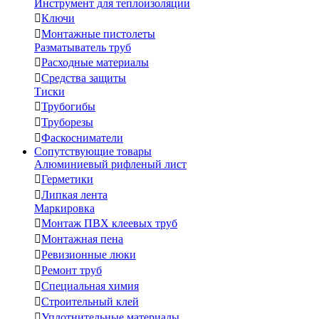
Инструмент для теплоизоляции

Ключи

Монтажные пистолеты
Разматыватель труб

Расходные материалы

Средства защиты
Тиски

Трубогибы

Труборезы

Фаскосниматели
Сопутствующие товары
Алюминиевый рифленый лист

Герметики

Липкая лента
Маркировка

Монтаж ПВХ клеевых труб

Монтажная пена

Ревизионные люки

Ремонт труб

Специальная химия

Строительный клей

Уплотнительные материалы