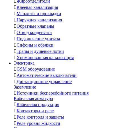

Жироотделители

Клеевая канализация

Манжеты и прокладки

Наружная канализация

Обратные клапаны

Отвод конденсата

Подключение унитаза

Сифоны и обвязки

Трапы и душевые лотки

Хромированная канализация
Электрика

GSM оборудование

Автоматические выключатели

Дистанционное управление
Заземление

Источники бесперебойного питания
Кабельная арматура

Кабельная продукция

Контакторы и реле

Реле контроля и защиты

Реле уровня жидкости