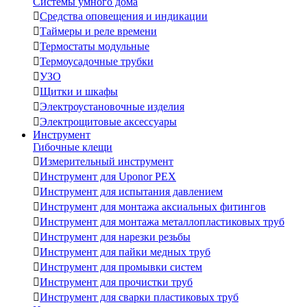
Системы умного дома

Средства оповещения и индикации

Таймеры и реле времени

Термостаты модульные

Термоусадочные трубки

УЗО

Щитки и шкафы

Электроустановочные изделия

Электрощитовые аксессуары
Инструмент
Гибочные клещи

Измерительный инструмент

Инструмент для Uponor PEX

Инструмент для испытания давлением

Инструмент для монтажа аксиальных фитингов

Инструмент для монтажа металлопластиковых труб

Инструмент для нарезки резьбы

Инструмент для пайки медных труб

Инструмент для промывки систем

Инструмент для прочистки труб

Инструмент для сварки пластиковых труб