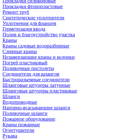
Прокладки силиконовые
Прокладки фторопластовые
Ремонт труб
Синтетические уплотнители
Уплотнения для фланцев
Герметизация ввода
Полив и благоустройство участка
Краны
Краны садовые водоразборные
Сливные краны
Незамерзающие краны и колонки
Погреб пластиковый
Поливочные пистолеты
Соединители для шлангов
Быстроразъемные соединители
Шланговые штуцеры латунные
Шланговые штуцеры пластиковые
Шланги
Водопроводные
Напорно-всасывающие шланги
Поливочные шланги
Пожарное оборудование
Краны пожарные
Огнетушители
Рукава