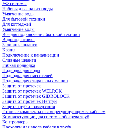
УФ системы
Наборы для анализа воды
Умягчение воды
Для бытовой техники
Для коттеджей
Умягчение воды
Все для подключения бытовой техники
Водоподготовка
Заливные шланги
Краны
Подключение к канализации
Сливные шланги
Гибкая подводка
Подводка для воды
Подводка для смесителей
Подводка для стиральных машин
Защита от протечек
Защита от протечек WELROK
Защита от протечек GIDROLOCK
Защита от протечек Нептун
Защита труб от замерзания
Готовые комплекты с саморегулирующимся кабелем
Комплектующие для системы обогрева труб
Контроллеры
Проходки для ввода кабеля в трубу