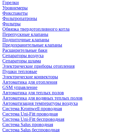
Горелки
Уровнемеры
Фикспакеты
Фильтропатроны
Фильтры
Обвязка твердотопливного котла
Перепускные клапаны
Подпиточные клапаны
Предохранительные клапаны
Расширительные баки
Сепараторы воздуха
Сепараторы шлама
Электрические приборы отопления
Пушки тепловые
Электрические конвекторы
Автоматика для отопления
GSM управление
Автоматика для теплых полов
Автоматика для водяных теплых полов
Автоматизация температуры воздуха
Система Kromwell проводная
Система Uni-Fitt проводная
Система Uni-Fitt беспроводная
Система Salus проводная
Система Salus беспроводная