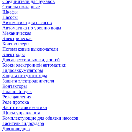
Соединители для рукавов
Стволы пожарные
Шкафы
Насосы
Автоматика для насосов
Автоматика по уровню воды
Механическая
Электрическая
Контроллеры
Поплавковые выключатели
Электроды
Для агрессивных жидкостей
Блоки электронной автоматики
Гидроаккумуляторы
Защита от сухого хода
Защита электродвигателя
Контакторы
Плавный пуск
Реле давления
Реле протока
Частотная автоматика
Щиты управления
Комплектующие для обвязки насосов
Гаситель гидроудара
Для колодцев