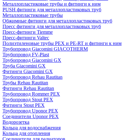
Металлопластиковые трубы и фитинги к ним
PUSH фитинги для металлопластиковых труб
Металлопластиковые трубы
Обжимные фитинги для металлопластиковых труб
Пресс фитинги для металлопластиковых труб
Пресс-фитинги Tiemme
Пресс-фитинги Valtec
Полиэтиленовые трубы PEX и PE-RT и фитинги к ним
Трубопровод Giacomini GIACOTHERM
Трубопровод FV-Plast
Трубопровод Giacomini GX
Труба Giacomini GX
Фитинги Giacomini GX
Трубопровод Rehau Rautitan
Трубы Rehau Rautitan
Фитинги Rehau Rautitan
Трубопровод Rommer PEX
Трубопровод Stout PEX
Фитинги Stout PEX
Трубопровод Uponor PEX
Соединители Uponor PEX
Водорозетка
Кольца для водоснабжения
Кольца для отопления
Соединители для радиаторов