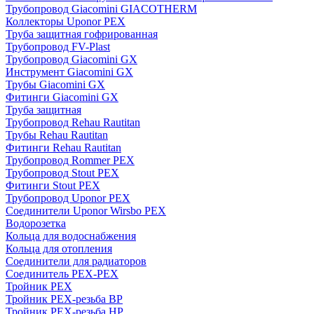
Трубопровод Giacomini GIACOTHERM
Коллекторы Uponor PEX
Труба защитная гофрированная
Трубопровод FV-Plast
Трубопровод Giacomini GX
Инструмент Giacomini GX
Трубы Giacomini GX
Фитинги Giacomini GX
Труба защитная
Трубопровод Rehau Rautitan
Трубы Rehau Rautitan
Фитинги Rehau Rautitan
Трубопровод Rommer PEX
Трубопровод Stout PEX
Фитинги Stout PEX
Трубопровод Uponor PEX
Соединители Uponor Wirsbo PEX
Водорозетка
Кольца для водоснабжения
Кольца для отопления
Соединители для радиаторов
Соединитель PEX-PEX
Тройник PEX
Тройник PEX-резьба ВР
Тройник PEX-резьба НР