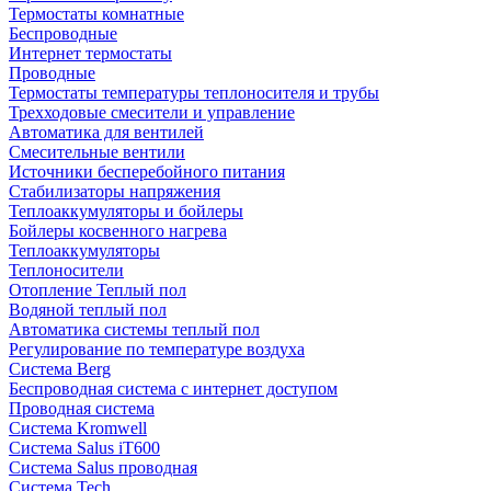
Термостаты комнатные
Беспроводные
Интернет термостаты
Проводные
Термостаты температуры теплоносителя и трубы
Трехходовые смесители и управление
Автоматика для вентилей
Смесительные вентили
Источники бесперебойного питания
Стабилизаторы напряжения
Теплоаккумуляторы и бойлеры
Бойлеры косвенного нагрева
Теплоаккумуляторы
Теплоносители
Отопление Теплый пол
Водяной теплый пол
Автоматика системы теплый пол
Регулирование по температуре воздуха
Система Berg
Беспроводная система с интернет доступом
Проводная система
Система Kromwell
Система Salus iT600
Система Salus проводная
Система Tech