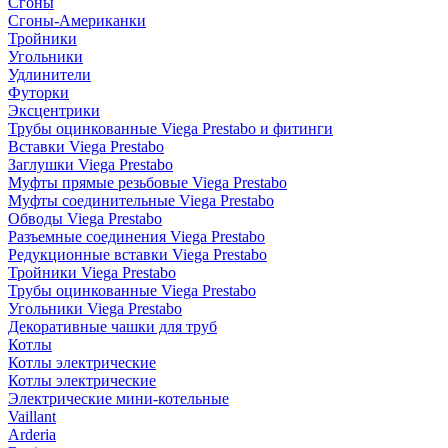
Сгоны
Сгоны-Американки
Тройники
Угольники
Удлинители
Футорки
Эксцентрики
Трубы оцинкованные Viega Prestabo и фитинги
Вставки Viega Prestabo
Заглушки Viega Prestabo
Муфты прямые резьбовые Viega Prestabo
Муфты соединительные Viega Prestabo
Обводы Viega Prestabo
Разъемные соединения Viega Prestabo
Редукционные вставки Viega Prestabo
Тройники Viega Prestabo
Трубы оцинкованные Viega Prestabo
Угольники Viega Prestabo
Декоративные чашки для труб
Котлы
Котлы электрические
Котлы электрические
Электрические мини-котельные
Vaillant
Arderia