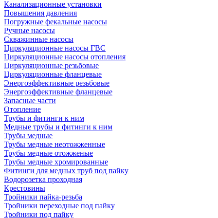
Канализационные установки
Повышения давления
Погружные фекальные насосы
Ручные насосы
Скважинные насосы
Циркуляционные насосы ГВС
Циркуляционные насосы отопления
Циркуляционные резьбовые
Циркуляционные фланцевые
Энергоэффективные резьбовые
Энергоэффективные фланцевые
Запасные части
Отопление
Трубы и фитинги к ним
Медные трубы и фитинги к ним
Трубы медные
Трубы медные неотожженные
Трубы медные отожженые
Трубы медные хромированные
Фитинги для медных труб под пайку
Водорозетка проходная
Крестовины
Тройники пайка-резьба
Тройники переходные под пайку
Тройники под пайку