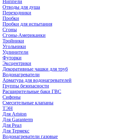
Ниппели
Отводы для душа
Переходники
Пробки
Пробки для испытания
Сгоны
Сгоны-Американки
Тройники
Угольники
Удлинители
Футорки
Эксцентрики
Декоративные чашки для труб
Водонагреватели
Арматура для водонагревателей
Группы безопасности
Расширительные баки ГВС
Сифоны
Смесительные клапаны
ТЭН
Для Ariston
Для Garanterm
Для Реал
Для Термекс
Водонагреватели газовые