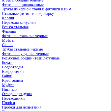
Муфты соединительные
Фитинги оцинкованные
Трубы из черной стали и фитинги к ним
Стальные фитинги под сварку
Калачи
Переходы конусные
Резьба стальная
Фланцы
Фитинги стальные черные
Муфты
Сгоны
Трубы стальные черные
Фитинги чугунные черные
Резьбовые соединители латунные
Бочата
Водоотводы
Водорозетки
Гайки
Крестовины
Муфты
Ниппели
Отводы для душа
Переходники
Пробки
Пробки для испытания