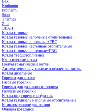
Baxi
Kotitonttu
Protherm
Stout
Thermex
Zota
ЭВАН
Котлы газовые
Котлы газовые напольные отопительные
Котлы газовые напольные+ГВС
Котлы газовые настенные отопительные
Котлы газовые настенные+ГВС
Котлы твердотопливные
Классические котлы
Полуавтоматические котлы
Автоматические угольные и пеллетные котлы
Котлы дизельные
Горелки для котлов
Газовые горелки
Горелки для дизельного топлива
Пеллетные горелки
Котлы под горелку газ/дизель
Котлы газ\дизель напольные отопительные
Комплектующие для котлов
Обвязка котельной