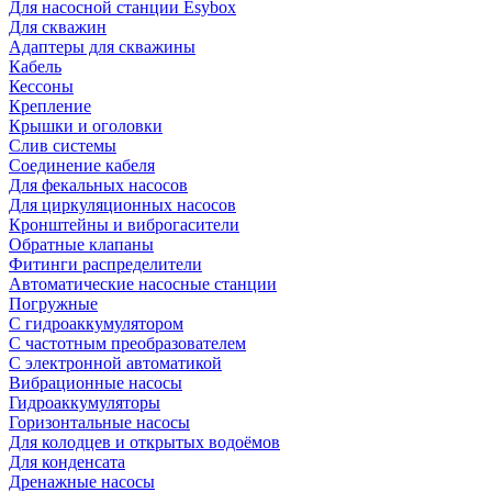
Для насосной станции Esybox
Для скважин
Адаптеры для скважины
Кабель
Кессоны
Крепление
Крышки и оголовки
Слив системы
Соединение кабеля
Для фекальных насосов
Для циркуляционных насосов
Кронштейны и виброгасители
Обратные клапаны
Фитинги распределители
Автоматические насосные станции
Погружные
С гидроаккумулятором
С частотным преобразователем
С электронной автоматикой
Вибрационные насосы
Гидроаккумуляторы
Горизонтальные насосы
Для колодцев и открытых водоёмов
Для конденсата
Дренажные насосы