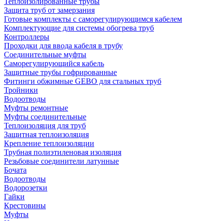
Теплоизолированные трубы
Защита труб от замерзания
Готовые комплекты с саморегулирующимся кабелем
Комплектующие для системы обогрева труб
Контроллеры
Проходки для ввода кабеля в трубу
Соединительные муфты
Саморегулирующийся кабель
Защитные трубы гофрированные
Фитинги обжимные GEBO для стальных труб
Тройники
Водоотводы
Муфты ремонтные
Муфты соединительные
Теплоизоляция для труб
Защитная теплоизоляция
Крепление теплоизоляции
Трубная полиэтиленовая изоляция
Резьбовые соединители латунные
Бочата
Водоотводы
Водорозетки
Гайки
Крестовины
Муфты