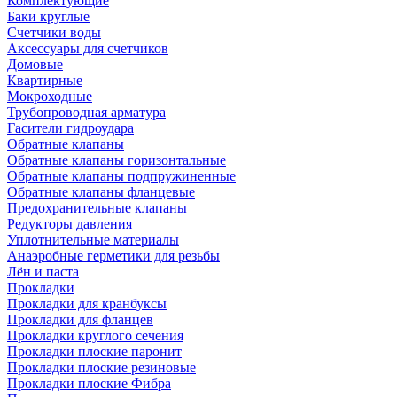
Комплектующие
Баки круглые
Счетчики воды
Аксессуары для счетчиков
Домовые
Квартирные
Мокроходные
Трубопроводная арматура
Гасители гидроудара
Обратные клапаны
Обратные клапаны горизонтальные
Обратные клапаны подпружиненные
Обратные клапаны фланцевые
Предохранительные клапаны
Редукторы давления
Уплотнительные материалы
Анаэробные герметики для резьбы
Лён и паста
Прокладки
Прокладки для кранбуксы
Прокладки для фланцев
Прокладки круглого сечения
Прокладки плоские паронит
Прокладки плоские резиновые
Прокладки плоские Фибра