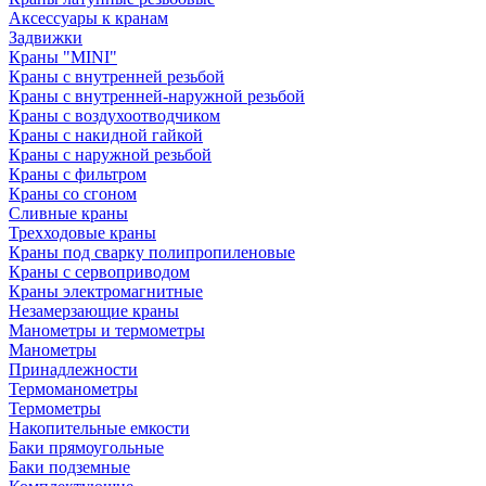
Аксессуары к кранам
Задвижки
Краны "MINI"
Краны с внутренней резьбой
Краны с внутренней-наружной резьбой
Краны с воздухоотводчиком
Краны с накидной гайкой
Краны с наружной резьбой
Краны с фильтром
Краны со сгоном
Сливные краны
Трехходовые краны
Краны под сварку полипропиленовые
Краны с сервоприводом
Краны электромагнитные
Незамерзающие краны
Манометры и термометры
Манометры
Принадлежности
Термоманометры
Термометры
Накопительные емкости
Баки прямоугольные
Баки подземные