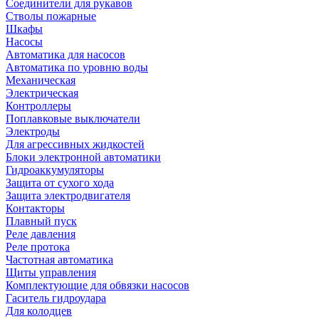
Соединители для рукавов
Стволы пожарные
Шкафы
Насосы
Автоматика для насосов
Автоматика по уровню воды
Механическая
Электрическая
Контроллеры
Поплавковые выключатели
Электроды
Для агрессивных жидкостей
Блоки электронной автоматики
Гидроаккумуляторы
Защита от сухого хода
Защита электродвигателя
Контакторы
Плавный пуск
Реле давления
Реле протока
Частотная автоматика
Щиты управления
Комплектующие для обвязки насосов
Гаситель гидроудара
Для колодцев