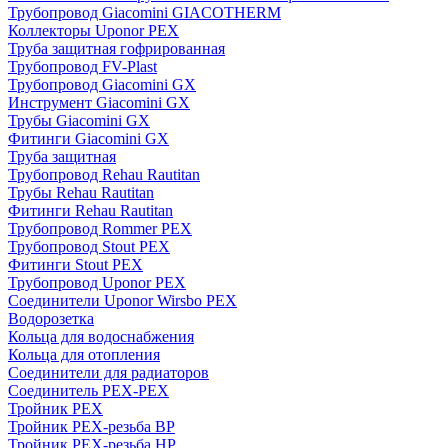
Трубопровод Giacomini GIACOTHERM
Коллекторы Uponor PEX
Труба защитная гофрированная
Трубопровод FV-Plast
Трубопровод Giacomini GX
Инструмент Giacomini GX
Трубы Giacomini GX
Фитинги Giacomini GX
Труба защитная
Трубопровод Rehau Rautitan
Трубы Rehau Rautitan
Фитинги Rehau Rautitan
Трубопровод Rommer PEX
Трубопровод Stout PEX
Фитинги Stout PEX
Трубопровод Uponor PEX
Соединители Uponor Wirsbo PEX
Водорозетка
Кольца для водоснабжения
Кольца для отопления
Соединители для радиаторов
Соединитель PEX-PEX
Тройник PEX
Тройник PEX-резьба ВР
Тройник PEX-резьба НР