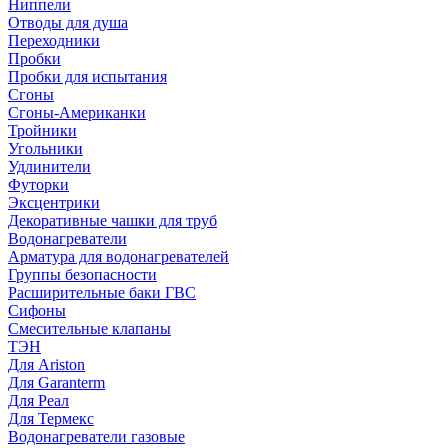
Ниппели
Отводы для душа
Переходники
Пробки
Пробки для испытания
Сгоны
Сгоны-Американки
Тройники
Угольники
Удлинители
Футорки
Эксцентрики
Декоративные чашки для труб
Водонагреватели
Арматура для водонагревателей
Группы безопасности
Расширительные баки ГВС
Сифоны
Смесительные клапаны
ТЭН
Для Ariston
Для Garanterm
Для Реал
Для Термекс
Водонагреватели газовые