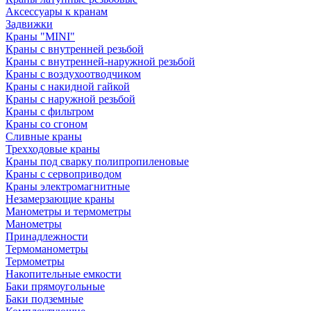
Аксессуары к кранам
Задвижки
Краны "MINI"
Краны с внутренней резьбой
Краны с внутренней-наружной резьбой
Краны с воздухоотводчиком
Краны с накидной гайкой
Краны с наружной резьбой
Краны с фильтром
Краны со сгоном
Сливные краны
Трехходовые краны
Краны под сварку полипропиленовые
Краны с сервоприводом
Краны электромагнитные
Незамерзающие краны
Манометры и термометры
Манометры
Принадлежности
Термоманометры
Термометры
Накопительные емкости
Баки прямоугольные
Баки подземные