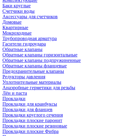
Комплектующие
Баки круглые
Счетчики воды
Аксессуары для счетчиков
Домовые
Квартирные
Мокроходные
Трубопроводная арматура
Гасители гидроудара
Обратные клапаны
Обратные клапаны горизонтальные
Обратные клапаны подпружиненные
Обратные клапаны фланцевые
Предохранительные клапаны
Редукторы давления
Уплотнительные материалы
Анаэробные герметики для резьбы
Лён и паста
Прокладки
Прокладки для кранбуксы
Прокладки для фланцев
Прокладки круглого сечения
Прокладки плоские паронит
Прокладки плоские резиновые
Прокладки плоские Фибра