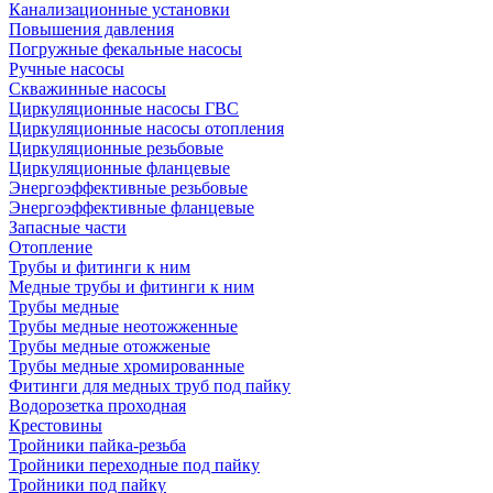
Канализационные установки
Повышения давления
Погружные фекальные насосы
Ручные насосы
Скважинные насосы
Циркуляционные насосы ГВС
Циркуляционные насосы отопления
Циркуляционные резьбовые
Циркуляционные фланцевые
Энергоэффективные резьбовые
Энергоэффективные фланцевые
Запасные части
Отопление
Трубы и фитинги к ним
Медные трубы и фитинги к ним
Трубы медные
Трубы медные неотожженные
Трубы медные отожженые
Трубы медные хромированные
Фитинги для медных труб под пайку
Водорозетка проходная
Крестовины
Тройники пайка-резьба
Тройники переходные под пайку
Тройники под пайку