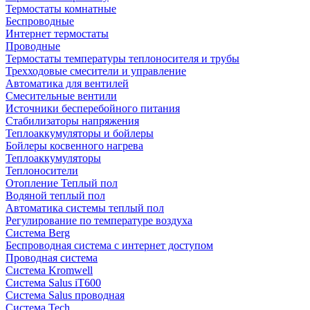
Термостаты комнатные
Беспроводные
Интернет термостаты
Проводные
Термостаты температуры теплоносителя и трубы
Трехходовые смесители и управление
Автоматика для вентилей
Смесительные вентили
Источники бесперебойного питания
Стабилизаторы напряжения
Теплоаккумуляторы и бойлеры
Бойлеры косвенного нагрева
Теплоаккумуляторы
Теплоносители
Отопление Теплый пол
Водяной теплый пол
Автоматика системы теплый пол
Регулирование по температуре воздуха
Система Berg
Беспроводная система с интернет доступом
Проводная система
Система Kromwell
Система Salus iT600
Система Salus проводная
Система Tech