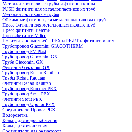
Металлопластиковые трубы и фитинги к ним
PUSH фитинги для металлопластиковых труб
Металлопластиковые трубы
Обжимные фитинги для металлопластиковых труб
Пресс фитинги для металлопластиковых труб
Пресс-фитинги Tiemme
Пресс-фитинги Valtec
Полиэтиленовые трубы PEX и PE-RT и фитинги к ним
Трубопровод Giacomini GIACOTHERM
Трубопровод FV-Plast
Трубопровод Giacomini GX
Труба Giacomini GX
Фитинги Giacomini GX
Трубопровод Rehau Rautitan
Трубы Rehau Rautitan
Фитинги Rehau Rautitan
Трубопровод Rommer PEX
Трубопровод Stout PEX
Фитинги Stout PEX
Трубопровод Uponor PEX
Соединители Uponor PEX
Водорозетка
Кольца для водоснабжения
Кольца для отопления
Соединители для радиаторов