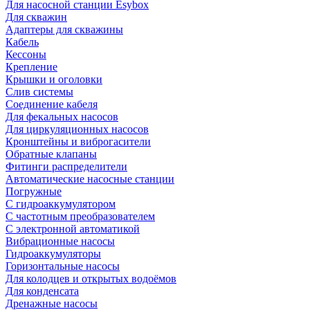
Для насосной станции Esybox
Для скважин
Адаптеры для скважины
Кабель
Кессоны
Крепление
Крышки и оголовки
Слив системы
Соединение кабеля
Для фекальных насосов
Для циркуляционных насосов
Кронштейны и виброгасители
Обратные клапаны
Фитинги распределители
Автоматические насосные станции
Погружные
С гидроаккумулятором
С частотным преобразователем
С электронной автоматикой
Вибрационные насосы
Гидроаккумуляторы
Горизонтальные насосы
Для колодцев и открытых водоёмов
Для конденсата
Дренажные насосы