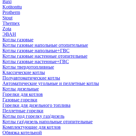
Baxi
Kotitonttu
Protherm
Stout
Thermex
Zota
ЭВАН
Котлы газовые
Котлы газовые напольные отопительные
Котлы газовые напольные+ГВС
Котлы газовые настенные отопительные
Котлы газовые настенные+ГВС
Котлы твердотопливные
Классические котлы
Полуавтоматические котлы
Автоматические угольные и пеллетные котлы
Котлы дизельные
Горелки для котлов
Газовые горелки
Горелки для дизельного топлива
Пеллетные горелки
Котлы под горелку газ/дизель
Котлы газ\дизель напольные отопительные
Комплектующие для котлов
Обвязка котельной