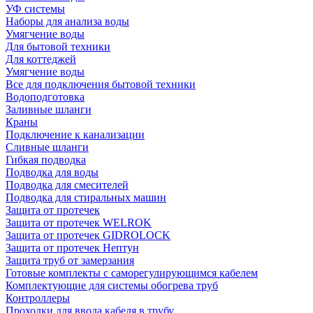
УФ системы
Наборы для анализа воды
Умягчение воды
Для бытовой техники
Для коттеджей
Умягчение воды
Все для подключения бытовой техники
Водоподготовка
Заливные шланги
Краны
Подключение к канализации
Сливные шланги
Гибкая подводка
Подводка для воды
Подводка для смесителей
Подводка для стиральных машин
Защита от протечек
Защита от протечек WELROK
Защита от протечек GIDROLOCK
Защита от протечек Нептун
Защита труб от замерзания
Готовые комплекты с саморегулирующимся кабелем
Комплектующие для системы обогрева труб
Контроллеры
Проходки для ввода кабеля в трубу