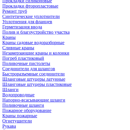
Прокладки силиконовые
Прокладки фторопластовые
Ремонт труб
Синтетические уплотнители
Уплотнения для фланцев
Герметизация ввода
Полив и благоустройство участка
Краны
Краны садовые водоразборные
Сливные краны
Незамерзающие краны и колонки
Погреб пластиковый
Поливочные пистолеты
Соединители для шлангов
Быстроразъемные соединители
Шланговые штуцеры латунные
Шланговые штуцеры пластиковые
Шланги
Водопроводные
Напорно-всасывающие шланги
Поливочные шланги
Пожарное оборудование
Краны пожарные
Огнетушители
Рукава