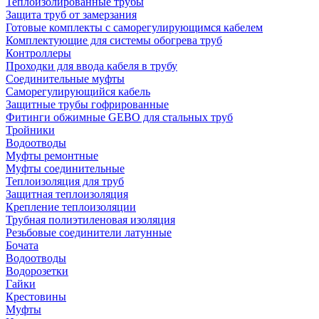
Теплоизолированные трубы
Защита труб от замерзания
Готовые комплекты с саморегулирующимся кабелем
Комплектующие для системы обогрева труб
Контроллеры
Проходки для ввода кабеля в трубу
Соединительные муфты
Саморегулирующийся кабель
Защитные трубы гофрированные
Фитинги обжимные GEBO для стальных труб
Тройники
Водоотводы
Муфты ремонтные
Муфты соединительные
Теплоизоляция для труб
Защитная теплоизоляция
Крепление теплоизоляции
Трубная полиэтиленовая изоляция
Резьбовые соединители латунные
Бочата
Водоотводы
Водорозетки
Гайки
Крестовины
Муфты