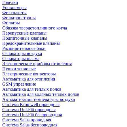
Горелки
Уровнемеры
Фикспакеты
Фильтропатроны
Фильтры
Обвязка твердотопливного котла
Перепускные клапаны
Подпиточные клапаны
Предохранительные клапаны
Расширительные баки
Сепараторы воздуха
Сепараторы шлама
Электрические приборы отопления
Пушки тепловые
Электрические конвекторы
Автоматика для отопления
GSM управление
Автоматика для теплых полов
Автоматика для водяных теплых полов
Автоматизация температуры воздуха
Система Kromwell проводная
Система Uni-Fitt проводная
Система Uni-Fitt беспроводная
Система Salus проводная
Система Salus беспроводная