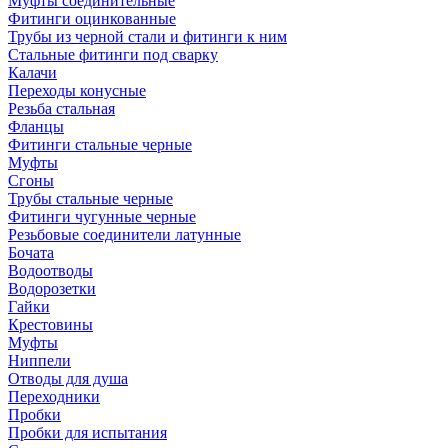
Муфты соединительные
Фитинги оцинкованные
Трубы из черной стали и фитинги к ним
Стальные фитинги под сварку
Калачи
Переходы конусные
Резьба стальная
Фланцы
Фитинги стальные черные
Муфты
Сгоны
Трубы стальные черные
Фитинги чугунные черные
Резьбовые соединители латунные
Бочата
Водоотводы
Водорозетки
Гайки
Крестовины
Муфты
Ниппели
Отводы для душа
Переходники
Пробки
Пробки для испытания