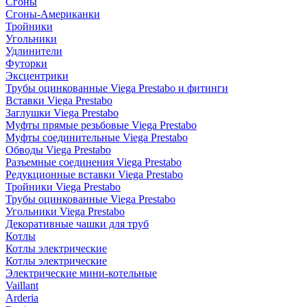
Сгоны
Сгоны-Американки
Тройники
Угольники
Удлинители
Футорки
Эксцентрики
Трубы оцинкованные Viega Prestabo и фитинги
Вставки Viega Prestabo
Заглушки Viega Prestabo
Муфты прямые резьбовые Viega Prestabo
Муфты соединительные Viega Prestabo
Обводы Viega Prestabo
Разъемные соединения Viega Prestabo
Редукционные вставки Viega Prestabo
Тройники Viega Prestabo
Трубы оцинкованные Viega Prestabo
Угольники Viega Prestabo
Декоративные чашки для труб
Котлы
Котлы электрические
Котлы электрические
Электрические мини-котельные
Vaillant
Arderia