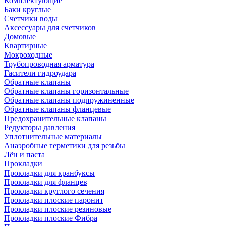
Комплектующие
Баки круглые
Счетчики воды
Аксессуары для счетчиков
Домовые
Квартирные
Мокроходные
Трубопроводная арматура
Гасители гидроудара
Обратные клапаны
Обратные клапаны горизонтальные
Обратные клапаны подпружиненные
Обратные клапаны фланцевые
Предохранительные клапаны
Редукторы давления
Уплотнительные материалы
Анаэробные герметики для резьбы
Лён и паста
Прокладки
Прокладки для кранбуксы
Прокладки для фланцев
Прокладки круглого сечения
Прокладки плоские паронит
Прокладки плоские резиновые
Прокладки плоские Фибра