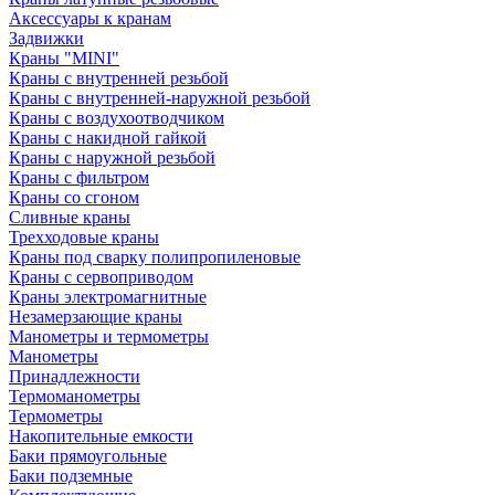
Аксессуары к кранам
Задвижки
Краны "MINI"
Краны с внутренней резьбой
Краны с внутренней-наружной резьбой
Краны с воздухоотводчиком
Краны с накидной гайкой
Краны с наружной резьбой
Краны с фильтром
Краны со сгоном
Сливные краны
Трехходовые краны
Краны под сварку полипропиленовые
Краны с сервоприводом
Краны электромагнитные
Незамерзающие краны
Манометры и термометры
Манометры
Принадлежности
Термоманометры
Термометры
Накопительные емкости
Баки прямоугольные
Баки подземные