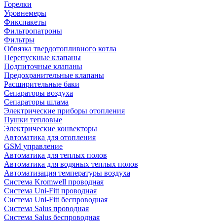
Горелки
Уровнемеры
Фикспакеты
Фильтропатроны
Фильтры
Обвязка твердотопливного котла
Перепускные клапаны
Подпиточные клапаны
Предохранительные клапаны
Расширительные баки
Сепараторы воздуха
Сепараторы шлама
Электрические приборы отопления
Пушки тепловые
Электрические конвекторы
Автоматика для отопления
GSM управление
Автоматика для теплых полов
Автоматика для водяных теплых полов
Автоматизация температуры воздуха
Система Kromwell проводная
Система Uni-Fitt проводная
Система Uni-Fitt беспроводная
Система Salus проводная
Система Salus беспроводная