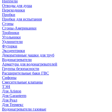
Ниппели
Отводы для душа
Переходники
Пробки
Пробки для испытания
Сгоны
Сгоны-Американки
Тройники
Угольники
Удлинители
Футорки
Эксцентрики
Декоративные чашки для труб
Водонагреватели
Арматура для водонагревателей
Группы безопасности
Расширительные баки ГВС
Сифоны
Смесительные клапаны
ТЭН
Для Ariston
Для Garanterm
Для Реал
Для Термекс
Водонагреватели газовые