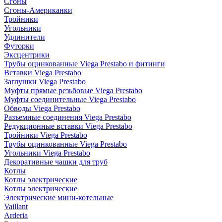
Сгоны
Сгоны-Американки
Тройники
Угольники
Удлинители
Футорки
Эксцентрики
Трубы оцинкованные Viega Prestabo и фитинги
Вставки Viega Prestabo
Заглушки Viega Prestabo
Муфты прямые резьбовые Viega Prestabo
Муфты соединительные Viega Prestabo
Обводы Viega Prestabo
Разъемные соединения Viega Prestabo
Редукционные вставки Viega Prestabo
Тройники Viega Prestabo
Трубы оцинкованные Viega Prestabo
Угольники Viega Prestabo
Декоративные чашки для труб
Котлы
Котлы электрические
Котлы электрические
Электрические мини-котельные
Vaillant
Arderia