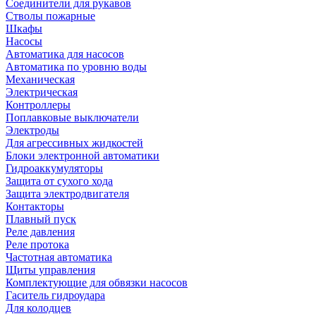
Соединители для рукавов
Стволы пожарные
Шкафы
Насосы
Автоматика для насосов
Автоматика по уровню воды
Механическая
Электрическая
Контроллеры
Поплавковые выключатели
Электроды
Для агрессивных жидкостей
Блоки электронной автоматики
Гидроаккумуляторы
Защита от сухого хода
Защита электродвигателя
Контакторы
Плавный пуск
Реле давления
Реле протока
Частотная автоматика
Щиты управления
Комплектующие для обвязки насосов
Гаситель гидроудара
Для колодцев