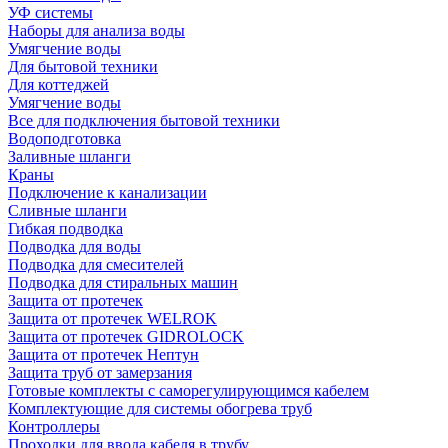
УФ системы
Наборы для анализа воды
Умягчение воды
Для бытовой техники
Для коттеджей
Умягчение воды
Все для подключения бытовой техники
Водоподготовка
Заливные шланги
Краны
Подключение к канализации
Сливные шланги
Гибкая подводка
Подводка для воды
Подводка для смесителей
Подводка для стиральных машин
Защита от протечек
Защита от протечек WELROK
Защита от протечек GIDROLOCK
Защита от протечек Нептун
Защита труб от замерзания
Готовые комплекты с саморегулирующимся кабелем
Комплектующие для системы обогрева труб
Контроллеры
Проходки для ввода кабеля в трубу