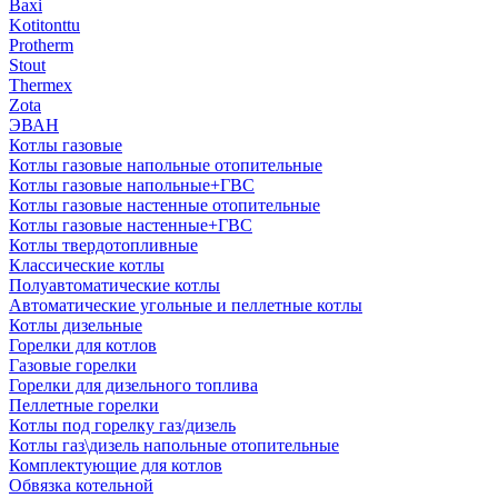
Baxi
Kotitonttu
Protherm
Stout
Thermex
Zota
ЭВАН
Котлы газовые
Котлы газовые напольные отопительные
Котлы газовые напольные+ГВС
Котлы газовые настенные отопительные
Котлы газовые настенные+ГВС
Котлы твердотопливные
Классические котлы
Полуавтоматические котлы
Автоматические угольные и пеллетные котлы
Котлы дизельные
Горелки для котлов
Газовые горелки
Горелки для дизельного топлива
Пеллетные горелки
Котлы под горелку газ/дизель
Котлы газ\дизель напольные отопительные
Комплектующие для котлов
Обвязка котельной