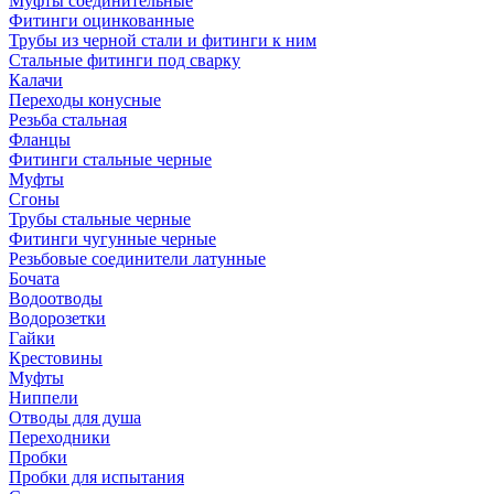
Муфты соединительные
Фитинги оцинкованные
Трубы из черной стали и фитинги к ним
Стальные фитинги под сварку
Калачи
Переходы конусные
Резьба стальная
Фланцы
Фитинги стальные черные
Муфты
Сгоны
Трубы стальные черные
Фитинги чугунные черные
Резьбовые соединители латунные
Бочата
Водоотводы
Водорозетки
Гайки
Крестовины
Муфты
Ниппели
Отводы для душа
Переходники
Пробки
Пробки для испытания