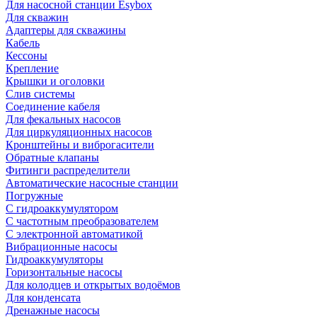
Для насосной станции Esybox
Для скважин
Адаптеры для скважины
Кабель
Кессоны
Крепление
Крышки и оголовки
Слив системы
Соединение кабеля
Для фекальных насосов
Для циркуляционных насосов
Кронштейны и виброгасители
Обратные клапаны
Фитинги распределители
Автоматические насосные станции
Погружные
С гидроаккумулятором
С частотным преобразователем
С электронной автоматикой
Вибрационные насосы
Гидроаккумуляторы
Горизонтальные насосы
Для колодцев и открытых водоёмов
Для конденсата
Дренажные насосы