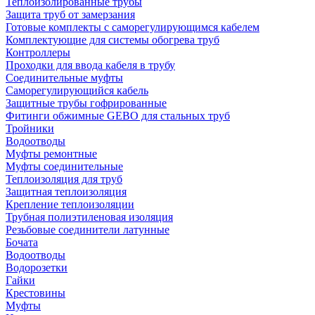
Теплоизолированные трубы
Защита труб от замерзания
Готовые комплекты с саморегулирующимся кабелем
Комплектующие для системы обогрева труб
Контроллеры
Проходки для ввода кабеля в трубу
Соединительные муфты
Саморегулирующийся кабель
Защитные трубы гофрированные
Фитинги обжимные GEBO для стальных труб
Тройники
Водоотводы
Муфты ремонтные
Муфты соединительные
Теплоизоляция для труб
Защитная теплоизоляция
Крепление теплоизоляции
Трубная полиэтиленовая изоляция
Резьбовые соединители латунные
Бочата
Водоотводы
Водорозетки
Гайки
Крестовины
Муфты