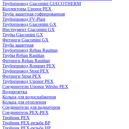
Трубопровод Giacomini GIACOTHERM
Коллекторы Uponor PEX
Труба защитная гофрированная
Трубопровод FV-Plast
Трубопровод Giacomini GX
Инструмент Giacomini GX
Трубы Giacomini GX
Фитинги Giacomini GX
Труба защитная
Трубопровод Rehau Rautitan
Трубы Rehau Rautitan
Фитинги Rehau Rautitan
Трубопровод Rommer PEX
Трубопровод Stout PEX
Фитинги Stout PEX
Трубопровод Uponor PEX
Соединители Uponor Wirsbo PEX
Водорозетка
Кольца для водоснабжения
Кольца для отопления
Соединители для радиаторов
Соединитель PEX-PEX
Тройник PEX
Тройник PEX-резьба ВР
Тройник PEX-резьба НР