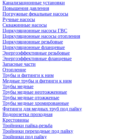
Канализационные установки
Повышения давления
Погружные фекальные насосы
Ручные насосы
Скважинные насосы
Циркуляционные насосы ГВС
Циркуляционные насосы отопления
Циркуляционные резьбовые
Циркуляционные фланцевые
Энергоэффективные резьбовые
Энергоэффективные фланцевые
Запасные части
Отопление
Трубы и фитинги к ним
Медные трубы и фитинги к ним
Трубы медные
Трубы медные неотожженные
Трубы медные отожженые
Трубы медные хромированные
Фитинги для медных труб под пайку
Водорозетка проходная
Крестовины
Тройники пайка-резьба
Тройники переходные под пайку
Тройники под пайку