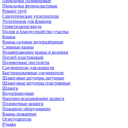
Прокладки силиконовые
Прокладки фторопластовые
Ремонт труб
Синтетические уплотнители
Уплотнения для фланцев
Герметизация ввода
Полив и благоустройство участка
Краны
Краны садовые водоразборные
Сливные краны
Незамерзающие краны и колонки
Погреб пластиковый
Поливочные пистолеты
Соединители для шлангов
Быстроразъемные соединители
Шланговые штуцеры латунные
Шланговые штуцеры пластиковые
Шланги
Водопроводные
Напорно-всасывающие шланги
Поливочные шланги
Пожарное оборудование
Краны пожарные
Огнетушители
Рукава