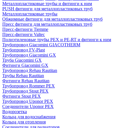
Металлопластиковые трубы и фитинги к ним
PUSH фитинги для металлопластиковых труб
Металлопластиковые трубы
Обжимные фитинги для металлопластиковых труб
Пресс фитинги для металлопластиковых труб
Пресс-фитинги Tiemme
Пресс-фитинги Valtec
Полиэтиленовые трубы PEX и PE-RT и фитинги к ним
Трубопровод Giacomini GIACOTHERM
Трубопровод FV-Plast
Трубопровод Giacomini GX
Труба Giacomini GX
Фитинги Giacomini GX
Трубопровод Rehau Rautitan
Трубы Rehau Rautitan
Фитинги Rehau Rautitan
Трубопровод Rommer PEX
Трубопровод Stout PEX
Фитинги Stout PEX
Трубопровод Uponor PEX
Соединители Uponor PEX
Водорозетка
Кольца для водоснабжения
Кольца для отопления
Соединители для радиаторов