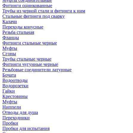
Муфты соединительные
Фитинги оцинкованные
Трубы из черной стали и фитинги к ним
Стальные фитинги под сварку
Калачи
Переходы конусные
Резьба стальная
Фланцы
Фитинги стальные черные
Муфты
Сгоны
Трубы стальные черные
Фитинги чугунные черные
Резьбовые соединители латунные
Бочата
Водоотводы
Водорозетки
Гайки
Крестовины
Муфты
Ниппели
Отводы для душа
Переходники
Пробки
Пробки для испытания