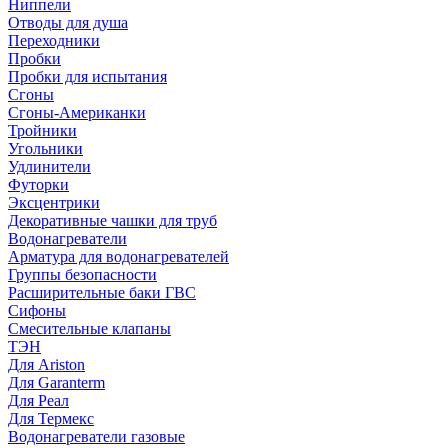
Ниппели
Отводы для душа
Переходники
Пробки
Пробки для испытания
Сгоны
Сгоны-Американки
Тройники
Угольники
Удлинители
Футорки
Эксцентрики
Декоративные чашки для труб
Водонагреватели
Арматура для водонагревателей
Группы безопасности
Расширительные баки ГВС
Сифоны
Смесительные клапаны
ТЭН
Для Ariston
Для Garanterm
Для Реал
Для Термекс
Водонагреватели газовые