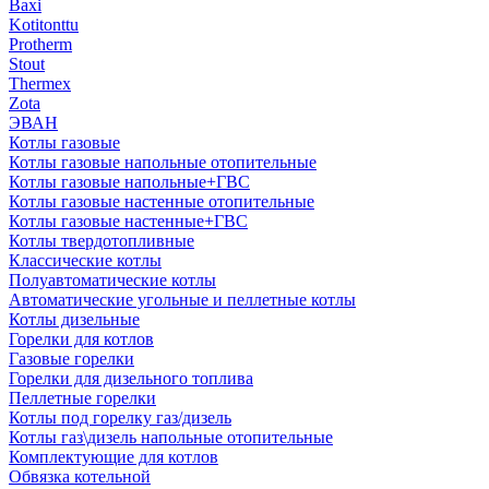
Baxi
Kotitonttu
Protherm
Stout
Thermex
Zota
ЭВАН
Котлы газовые
Котлы газовые напольные отопительные
Котлы газовые напольные+ГВС
Котлы газовые настенные отопительные
Котлы газовые настенные+ГВС
Котлы твердотопливные
Классические котлы
Полуавтоматические котлы
Автоматические угольные и пеллетные котлы
Котлы дизельные
Горелки для котлов
Газовые горелки
Горелки для дизельного топлива
Пеллетные горелки
Котлы под горелку газ/дизель
Котлы газ\дизель напольные отопительные
Комплектующие для котлов
Обвязка котельной