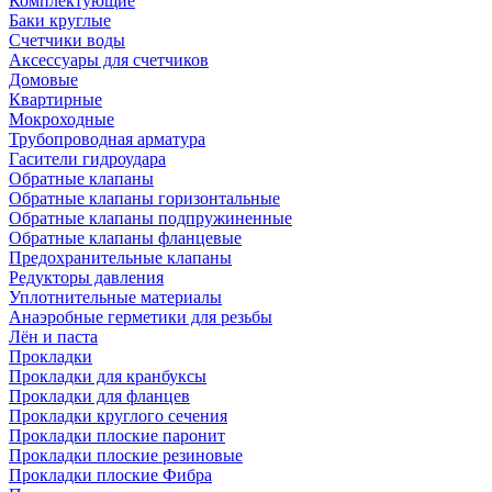
Комплектующие
Баки круглые
Счетчики воды
Аксессуары для счетчиков
Домовые
Квартирные
Мокроходные
Трубопроводная арматура
Гасители гидроудара
Обратные клапаны
Обратные клапаны горизонтальные
Обратные клапаны подпружиненные
Обратные клапаны фланцевые
Предохранительные клапаны
Редукторы давления
Уплотнительные материалы
Анаэробные герметики для резьбы
Лён и паста
Прокладки
Прокладки для кранбуксы
Прокладки для фланцев
Прокладки круглого сечения
Прокладки плоские паронит
Прокладки плоские резиновые
Прокладки плоские Фибра