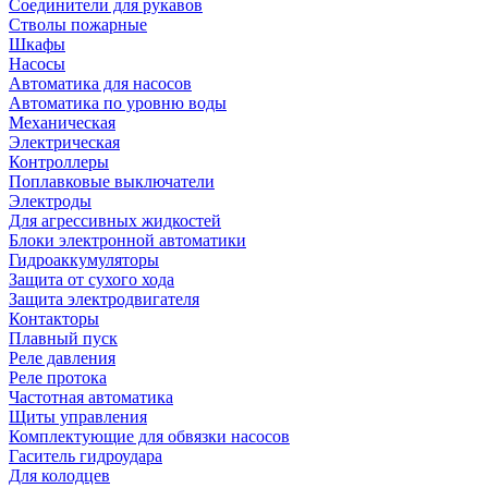
Соединители для рукавов
Стволы пожарные
Шкафы
Насосы
Автоматика для насосов
Автоматика по уровню воды
Механическая
Электрическая
Контроллеры
Поплавковые выключатели
Электроды
Для агрессивных жидкостей
Блоки электронной автоматики
Гидроаккумуляторы
Защита от сухого хода
Защита электродвигателя
Контакторы
Плавный пуск
Реле давления
Реле протока
Частотная автоматика
Щиты управления
Комплектующие для обвязки насосов
Гаситель гидроудара
Для колодцев