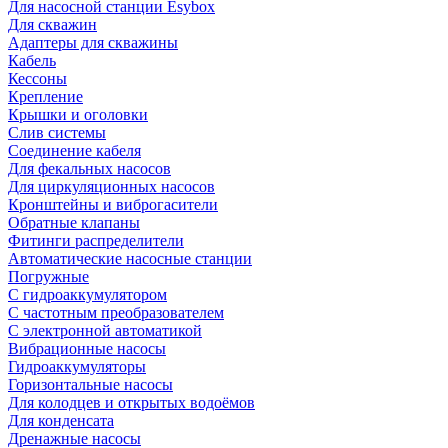
Для насосной станции Esybox
Для скважин
Адаптеры для скважины
Кабель
Кессоны
Крепление
Крышки и оголовки
Слив системы
Соединение кабеля
Для фекальных насосов
Для циркуляционных насосов
Кронштейны и виброгасители
Обратные клапаны
Фитинги распределители
Автоматические насосные станции
Погружные
С гидроаккумулятором
С частотным преобразователем
С электронной автоматикой
Вибрационные насосы
Гидроаккумуляторы
Горизонтальные насосы
Для колодцев и открытых водоёмов
Для конденсата
Дренажные насосы