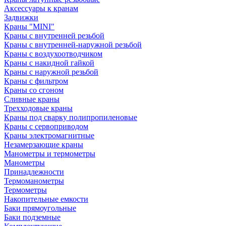
Аксессуары к кранам
Задвижки
Краны "MINI"
Краны с внутренней резьбой
Краны с внутренней-наружной резьбой
Краны с воздухоотводчиком
Краны с накидной гайкой
Краны с наружной резьбой
Краны с фильтром
Краны со сгоном
Сливные краны
Трехходовые краны
Краны под сварку полипропиленовые
Краны с сервоприводом
Краны электромагнитные
Незамерзающие краны
Манометры и термометры
Манометры
Принадлежности
Термоманометры
Термометры
Накопительные емкости
Баки прямоугольные
Баки подземные