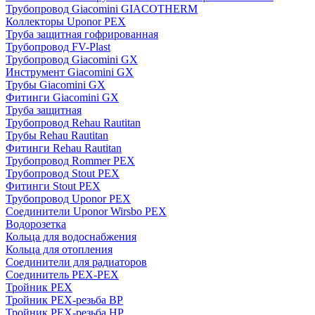
Трубопровод Giacomini GIACOTHERM
Коллекторы Uponor PEX
Труба защитная гофрированная
Трубопровод FV-Plast
Трубопровод Giacomini GX
Инструмент Giacomini GX
Трубы Giacomini GX
Фитинги Giacomini GX
Труба защитная
Трубопровод Rehau Rautitan
Трубы Rehau Rautitan
Фитинги Rehau Rautitan
Трубопровод Rommer PEX
Трубопровод Stout PEX
Фитинги Stout PEX
Трубопровод Uponor PEX
Соединители Uponor Wirsbo PEX
Водорозетка
Кольца для водоснабжения
Кольца для отопления
Соединители для радиаторов
Соединитель PEX-PEX
Тройник PEX
Тройник PEX-резьба ВР
Тройник PEX-резьба НР