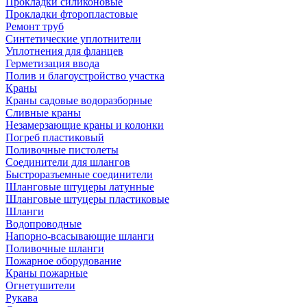
Прокладки силиконовые
Прокладки фторопластовые
Ремонт труб
Синтетические уплотнители
Уплотнения для фланцев
Герметизация ввода
Полив и благоустройство участка
Краны
Краны садовые водоразборные
Сливные краны
Незамерзающие краны и колонки
Погреб пластиковый
Поливочные пистолеты
Соединители для шлангов
Быстроразъемные соединители
Шланговые штуцеры латунные
Шланговые штуцеры пластиковые
Шланги
Водопроводные
Напорно-всасывающие шланги
Поливочные шланги
Пожарное оборудование
Краны пожарные
Огнетушители
Рукава