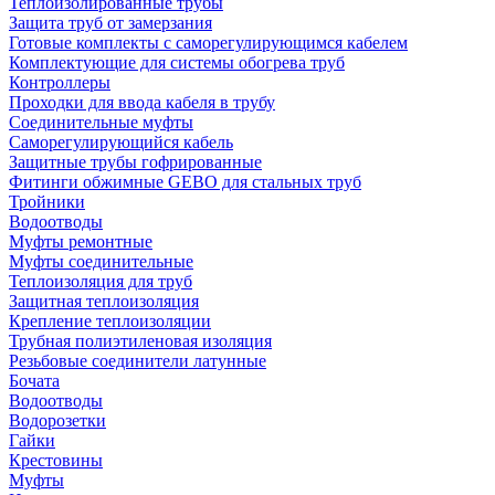
Теплоизолированные трубы
Защита труб от замерзания
Готовые комплекты с саморегулирующимся кабелем
Комплектующие для системы обогрева труб
Контроллеры
Проходки для ввода кабеля в трубу
Соединительные муфты
Саморегулирующийся кабель
Защитные трубы гофрированные
Фитинги обжимные GEBO для стальных труб
Тройники
Водоотводы
Муфты ремонтные
Муфты соединительные
Теплоизоляция для труб
Защитная теплоизоляция
Крепление теплоизоляции
Трубная полиэтиленовая изоляция
Резьбовые соединители латунные
Бочата
Водоотводы
Водорозетки
Гайки
Крестовины
Муфты