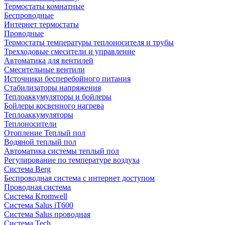
Термостаты комнатные
Беспроводные
Интернет термостаты
Проводные
Термостаты температуры теплоносителя и трубы
Трехходовые смесители и управление
Автоматика для вентилей
Смесительные вентили
Источники бесперебойного питания
Стабилизаторы напряжения
Теплоаккумуляторы и бойлеры
Бойлеры косвенного нагрева
Теплоаккумуляторы
Теплоносители
Отопление Теплый пол
Водяной теплый пол
Автоматика системы теплый пол
Регулирование по температуре воздуха
Система Berg
Беспроводная система с интернет доступом
Проводная система
Система Kromwell
Система Salus iT600
Система Salus проводная
Система Tech