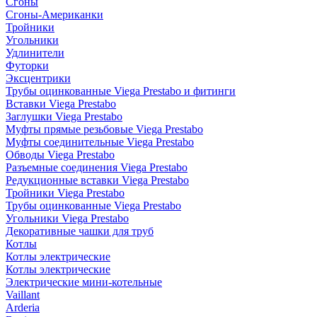
Сгоны
Сгоны-Американки
Тройники
Угольники
Удлинители
Футорки
Эксцентрики
Трубы оцинкованные Viega Prestabo и фитинги
Вставки Viega Prestabo
Заглушки Viega Prestabo
Муфты прямые резьбовые Viega Prestabo
Муфты соединительные Viega Prestabo
Обводы Viega Prestabo
Разъемные соединения Viega Prestabo
Редукционные вставки Viega Prestabo
Тройники Viega Prestabo
Трубы оцинкованные Viega Prestabo
Угольники Viega Prestabo
Декоративные чашки для труб
Котлы
Котлы электрические
Котлы электрические
Электрические мини-котельные
Vaillant
Arderia