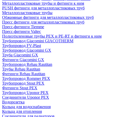
Металлопластиковые трубы и фитинги к ним
PUSH фитинги для металлопластиковых труб
Металлопластиковые трубы
Обжимные фитинги для металлопластиковых труб
Пресс фитинги для металлопластиковых труб
Пресс-фитинги Tiemme
Пресс-фитинги Valtec
Полиэтиленовые трубы PEX и PE-RT и фитинги к ним
Трубопровод Giacomini GIACOTHERM
Трубопровод FV-Plast
Трубопровод Giacomini GX
Труба Giacomini GX
Фитинги Giacomini GX
Трубопровод Rehau Rautitan
Трубы Rehau Rautitan
Фитинги Rehau Rautitan
Трубопровод Rommer PEX
Трубопровод Stout PEX
Фитинги Stout PEX
Трубопровод Uponor PEX
Соединители Uponor PEX
Водорозетка
Кольца для водоснабжения
Кольца для отопления
Соединители для радиаторов