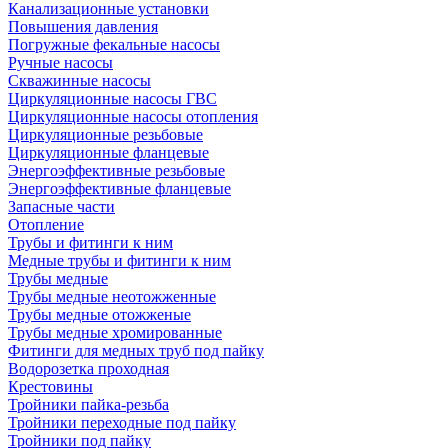
Канализационные установки
Повышения давления
Погружные фекальные насосы
Ручные насосы
Скважинные насосы
Циркуляционные насосы ГВС
Циркуляционные насосы отопления
Циркуляционные резьбовые
Циркуляционные фланцевые
Энергоэффективные резьбовые
Энергоэффективные фланцевые
Запасные части
Отопление
Трубы и фитинги к ним
Медные трубы и фитинги к ним
Трубы медные
Трубы медные неотожженные
Трубы медные отожженые
Трубы медные хромированные
Фитинги для медных труб под пайку
Водорозетка проходная
Крестовины
Тройники пайка-резьба
Тройники переходные под пайку
Тройники под пайку