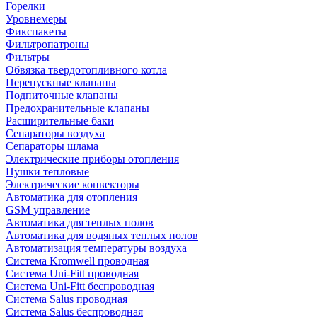
Горелки
Уровнемеры
Фикспакеты
Фильтропатроны
Фильтры
Обвязка твердотопливного котла
Перепускные клапаны
Подпиточные клапаны
Предохранительные клапаны
Расширительные баки
Сепараторы воздуха
Сепараторы шлама
Электрические приборы отопления
Пушки тепловые
Электрические конвекторы
Автоматика для отопления
GSM управление
Автоматика для теплых полов
Автоматика для водяных теплых полов
Автоматизация температуры воздуха
Система Kromwell проводная
Система Uni-Fitt проводная
Система Uni-Fitt беспроводная
Система Salus проводная
Система Salus беспроводная