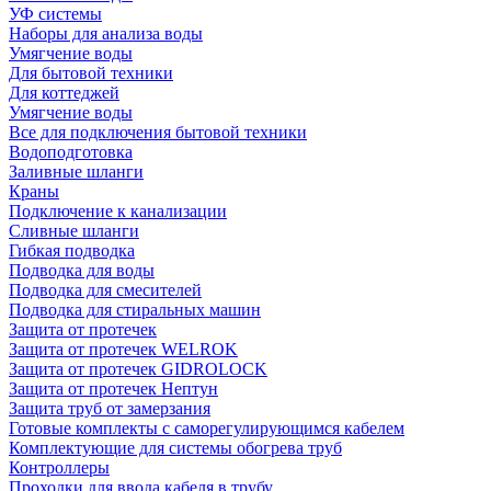
УФ системы
Наборы для анализа воды
Умягчение воды
Для бытовой техники
Для коттеджей
Умягчение воды
Все для подключения бытовой техники
Водоподготовка
Заливные шланги
Краны
Подключение к канализации
Сливные шланги
Гибкая подводка
Подводка для воды
Подводка для смесителей
Подводка для стиральных машин
Защита от протечек
Защита от протечек WELROK
Защита от протечек GIDROLOCK
Защита от протечек Нептун
Защита труб от замерзания
Готовые комплекты с саморегулирующимся кабелем
Комплектующие для системы обогрева труб
Контроллеры
Проходки для ввода кабеля в трубу