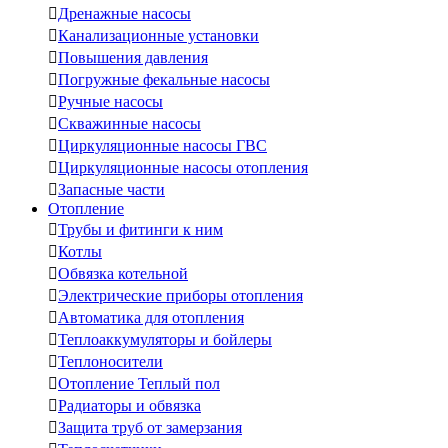

Дренажные насосы

Канализационные установки

Повышения давления

Погружные фекальные насосы

Ручные насосы

Скважинные насосы

Циркуляционные насосы ГВС

Циркуляционные насосы отопления

Запасные части
Отопление

Трубы и фитинги к ним

Котлы

Обвязка котельной

Электрические приборы отопления

Автоматика для отопления

Теплоаккумуляторы и бойлеры

Теплоносители

Отопление Теплый пол

Радиаторы и обвязка

Защита труб от замерзания