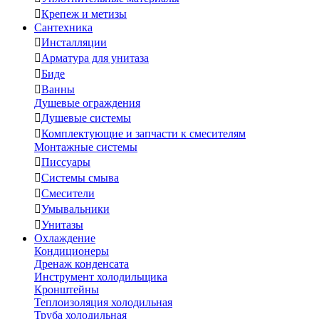

Крепеж и метизы
Сантехника

Инсталляции

Арматура для унитаза

Биде

Ванны
Душевые ограждения

Душевые системы

Комплектующие и запчасти к смесителям
Монтажные системы

Писсуары

Системы смыва

Смесители

Умывальники

Унитазы
Охлаждение
Кондиционеры
Дренаж конденсата
Инструмент холодильщика
Кронштейны
Теплоизоляция холодильная
Труба холодильная