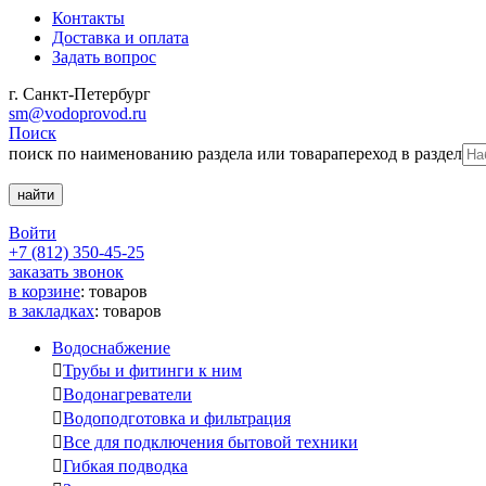
Контакты
Доставка и оплата
Задать вопрос
г. Санкт-Петербург
sm@vodoprovod.ru
Поиск
поиск по наименованию раздела или товара
переход в раздел
Войти
+7 (812) 350-45-25
заказать звонок
в корзине
:
товаров
в закладках
:
товаров
Водоснабжение

Трубы и фитинги к ним

Водонагреватели

Водоподготовка и фильтрация

Все для подключения бытовой техники

Гибкая подводка