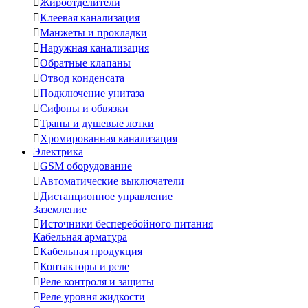

Жироотделители

Клеевая канализация

Манжеты и прокладки

Наружная канализация

Обратные клапаны

Отвод конденсата

Подключение унитаза

Сифоны и обвязки

Трапы и душевые лотки

Хромированная канализация
Электрика

GSM оборудование

Автоматические выключатели

Дистанционное управление
Заземление

Источники бесперебойного питания
Кабельная арматура

Кабельная продукция

Контакторы и реле

Реле контроля и защиты

Реле уровня жидкости