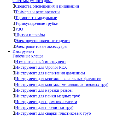
Системы умного дома

Средства оповещения и индикации

Таймеры и реле времени

Термостаты модульные

Термоусадочные трубки

УЗО

Щитки и шкафы

Электроустановочные изделия

Электрощитовые аксессуары
Инструмент
Гибочные клещи

Измерительный инструмент

Инструмент для Uponor PEX

Инструмент для испытания давлением

Инструмент для монтажа аксиальных фитингов

Инструмент для монтажа металлопластиковых труб

Инструмент для нарезки резьбы

Инструмент для пайки медных труб

Инструмент для промывки систем

Инструмент для прочистки труб

Инструмент для сварки пластиковых труб