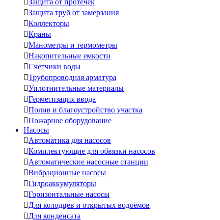

Защита от протечек

Защита труб от замерзания

Коллекторы

Краны

Манометры и термометры

Накопительные емкости

Счетчики воды

Трубопроводная арматура

Уплотнительные материалы

Герметизация ввода

Полив и благоустройство участка

Пожарное оборудование
Насосы

Автоматика для насосов

Комплектующие для обвязки насосов

Автоматические насосные станции

Вибрационные насосы

Гидроаккумуляторы

Горизонтальные насосы

Для колодцев и открытых водоёмов

Для конденсата