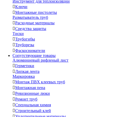
Инструмент для теплоизоляции

Ключи

Монтажные пистолеты
Разматыватель труб

Расходные материалы

Средства защиты
Тиски

Трубогибы

Труборезы

Фаскосниматели
Сопутствующие товары
Алюминиевый рифленый лист

Герметики

Липкая лента
Маркировка

Монтаж ПВХ клеевых труб

Монтажная пена

Ревизионные люки

Ремонт труб

Специальная химия

Строительный клей

Уплотнительные материалы