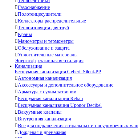

Теплосчетчики

Газоснабжение

Полотенцесушители

Коллекторы распределительные

Теплоизоляция для труб

Краны

Манометры и термометры

Обслуживание и защита

Уплотнительные материалы
Энергоэффективная вентиляция
Канализация
Бесшумная канализация Geberit Silent-PP

Автономная канализация

Аксессуары и дополнительное оборудование

Арматура с сухим затвором

Бесшумная канализация Rehau

Бесшумная канализация Uponor Decibel

Вакуумные клапаны

Внутренняя канализация

Все для подключения стиральных и посудомоечных ма

Дождевая и дренажная