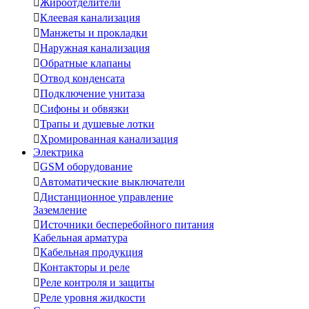

Жироотделители

Клеевая канализация

Манжеты и прокладки

Наружная канализация

Обратные клапаны

Отвод конденсата

Подключение унитаза

Сифоны и обвязки

Трапы и душевые лотки

Хромированная канализация
Электрика

GSM оборудование

Автоматические выключатели

Дистанционное управление
Заземление

Источники бесперебойного питания
Кабельная арматура

Кабельная продукция

Контакторы и реле

Реле контроля и защиты

Реле уровня жидкости