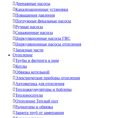

Дренажные насосы

Канализационные установки

Повышения давления

Погружные фекальные насосы

Ручные насосы

Скважинные насосы

Циркуляционные насосы ГВС

Циркуляционные насосы отопления

Запасные части
Отопление

Трубы и фитинги к ним

Котлы

Обвязка котельной

Электрические приборы отопления

Автоматика для отопления

Теплоаккумуляторы и бойлеры

Теплоносители

Отопление Теплый пол

Радиаторы и обвязка

Защита труб от замерзания