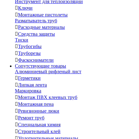
Инструмент для теплоизоляции

Ключи

Монтажные пистолеты
Разматыватель труб

Расходные материалы

Средства защиты
Тиски

Трубогибы

Труборезы

Фаскосниматели
Сопутствующие товары
Алюминиевый рифленый лист

Герметики

Липкая лента
Маркировка

Монтаж ПВХ клеевых труб

Монтажная пена

Ревизионные люки

Ремонт труб

Специальная химия

Строительный клей

Уплотнительные материалы