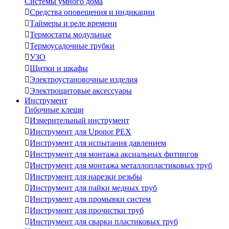
Системы умного дома

Средства оповещения и индикации

Таймеры и реле времени

Термостаты модульные

Термоусадочные трубки

УЗО

Щитки и шкафы

Электроустановочные изделия

Электрощитовые аксессуары
Инструмент
Гибочные клещи

Измерительный инструмент

Инструмент для Uponor PEX

Инструмент для испытания давлением

Инструмент для монтажа аксиальных фитингов

Инструмент для монтажа металлопластиковых труб

Инструмент для нарезки резьбы

Инструмент для пайки медных труб

Инструмент для промывки систем

Инструмент для прочистки труб

Инструмент для сварки пластиковых труб