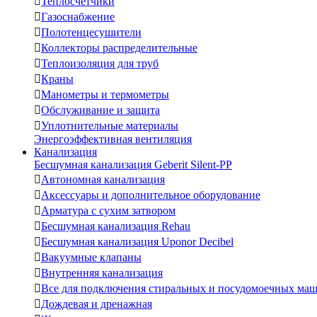

Теплосчетчики

Газоснабжение

Полотенцесушители

Коллекторы распределительные

Теплоизоляция для труб

Краны

Манометры и термометры

Обслуживание и защита

Уплотнительные материалы
Энергоэффективная вентиляция
Канализация
Бесшумная канализация Geberit Silent-PP

Автономная канализация

Аксессуары и дополнительное оборудование

Арматура с сухим затвором

Бесшумная канализация Rehau

Бесшумная канализация Uponor Decibel

Вакуумные клапаны

Внутренняя канализация

Все для подключения стиральных и посудомоечных ма

Дождевая и дренажная