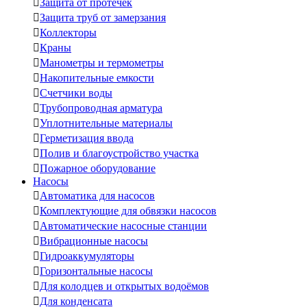

Защита от протечек

Защита труб от замерзания

Коллекторы

Краны

Манометры и термометры

Накопительные емкости

Счетчики воды

Трубопроводная арматура

Уплотнительные материалы

Герметизация ввода

Полив и благоустройство участка

Пожарное оборудование
Насосы

Автоматика для насосов

Комплектующие для обвязки насосов

Автоматические насосные станции

Вибрационные насосы

Гидроаккумуляторы

Горизонтальные насосы

Для колодцев и открытых водоёмов

Для конденсата