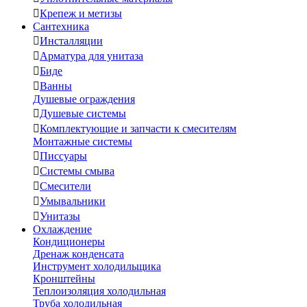

Крепеж и метизы
Сантехника

Инсталляции

Арматура для унитаза

Биде

Ванны
Душевые ограждения

Душевые системы

Комплектующие и запчасти к смесителям
Монтажные системы

Писсуары

Системы смыва

Смесители

Умывальники

Унитазы
Охлаждение
Кондиционеры
Дренаж конденсата
Инструмент холодильщика
Кронштейны
Теплоизоляция холодильная
Труба холодильная