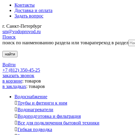
Контакты
Доставка и оплата
Задать вопрос
г. Санкт-Петербург
sm@vodoprovod.ru
Поиск
поиск по наименованию раздела или товара
переход в раздел
Войти
+7 (812) 350-45-25
заказать звонок
в корзине
:
товаров
в закладках
:
товаров
Водоснабжение

Трубы и фитинги к ним

Водонагреватели

Водоподготовка и фильтрация

Все для подключения бытовой техники

Гибкая подводка