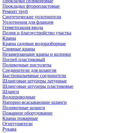
Прокладки силиконовые
Прокладки фторопластовые
Ремонт труб
Синтетические уплотнители
Уплотнения для фланцев
Герметизация ввода
Полив и благоустройство участка
Краны
Краны садовые водоразборные
Сливные краны
Незамерзающие краны и колонки
Погреб пластиковый
Поливочные пистолеты
Соединители для шлангов
Быстроразъемные соединители
Шланговые штуцеры латунные
Шланговые штуцеры пластиковые
Шланги
Водопроводные
Напорно-всасывающие шланги
Поливочные шланги
Пожарное оборудование
Краны пожарные
Огнетушители
Рукава