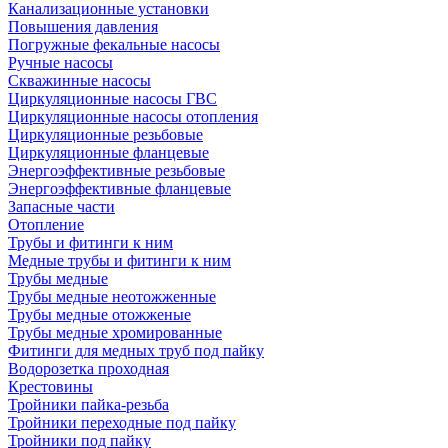
Канализационные установки
Повышения давления
Погружные фекальные насосы
Ручные насосы
Скважинные насосы
Циркуляционные насосы ГВС
Циркуляционные насосы отопления
Циркуляционные резьбовые
Циркуляционные фланцевые
Энергоэффективные резьбовые
Энергоэффективные фланцевые
Запасные части
Отопление
Трубы и фитинги к ним
Медные трубы и фитинги к ним
Трубы медные
Трубы медные неотожженные
Трубы медные отожженые
Трубы медные хромированные
Фитинги для медных труб под пайку
Водорозетка проходная
Крестовины
Тройники пайка-резьба
Тройники переходные под пайку
Тройники под пайку