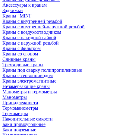
Аксессуары к кранам
Задвижки
Краны "MINI"
Краны с внутренней резьбой
Краны с внутренней-наружной резьбой
Краны с воздухоотводчиком
Краны с накидной гайкой
Краны с наружной резьбой
Краны с фильтром
Краны со сгоном
Сливные краны
Трехходовые краны
Краны под сварку полипропиленовые
Краны с сервоприводом
Краны электромагнитные
Незамерзающие краны
Манометры и термометры
Манометры
Принадлежности
Термоманометры
Термометры
Накопительные емкости
Баки прямоугольные
Баки подземные