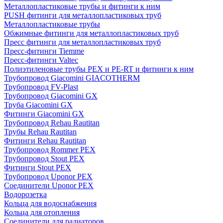
Металлопластиковые трубы и фитинги к ним
PUSH фитинги для металлопластиковых труб
Металлопластиковые трубы
Обжимные фитинги для металлопластиковых труб
Пресс фитинги для металлопластиковых труб
Пресс-фитинги Tiemme
Пресс-фитинги Valtec
Полиэтиленовые трубы PEX и PE-RT и фитинги к ним
Трубопровод Giacomini GIACOTHERM
Трубопровод FV-Plast
Трубопровод Giacomini GX
Труба Giacomini GX
Фитинги Giacomini GX
Трубопровод Rehau Rautitan
Трубы Rehau Rautitan
Фитинги Rehau Rautitan
Трубопровод Rommer PEX
Трубопровод Stout PEX
Фитинги Stout PEX
Трубопровод Uponor PEX
Соединители Uponor PEX
Водорозетка
Кольца для водоснабжения
Кольца для отопления
Соединители для радиаторов