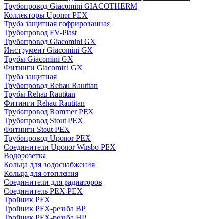
Трубопровод Giacomini GIACOTHERM
Коллекторы Uponor PEX
Труба защитная гофрированная
Трубопровод FV-Plast
Трубопровод Giacomini GX
Инструмент Giacomini GX
Трубы Giacomini GX
Фитинги Giacomini GX
Труба защитная
Трубопровод Rehau Rautitan
Трубы Rehau Rautitan
Фитинги Rehau Rautitan
Трубопровод Rommer PEX
Трубопровод Stout PEX
Фитинги Stout PEX
Трубопровод Uponor PEX
Соединители Uponor Wirsbo PEX
Водорозетка
Кольца для водоснабжения
Кольца для отопления
Соединители для радиаторов
Соединитель PEX-PEX
Тройник PEX
Тройник PEX-резьба ВР
Тройник PEX-резьба НР