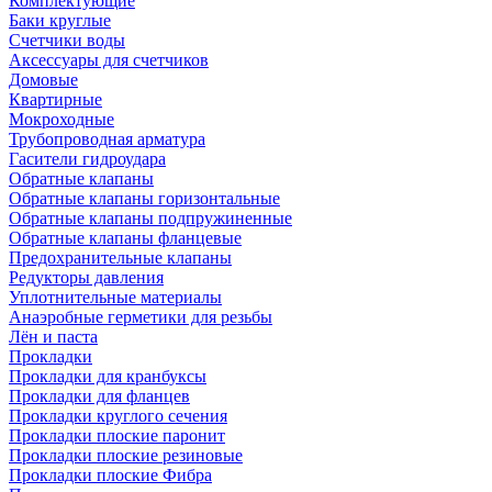
Комплектующие
Баки круглые
Счетчики воды
Аксессуары для счетчиков
Домовые
Квартирные
Мокроходные
Трубопроводная арматура
Гасители гидроудара
Обратные клапаны
Обратные клапаны горизонтальные
Обратные клапаны подпружиненные
Обратные клапаны фланцевые
Предохранительные клапаны
Редукторы давления
Уплотнительные материалы
Анаэробные герметики для резьбы
Лён и паста
Прокладки
Прокладки для кранбуксы
Прокладки для фланцев
Прокладки круглого сечения
Прокладки плоские паронит
Прокладки плоские резиновые
Прокладки плоские Фибра