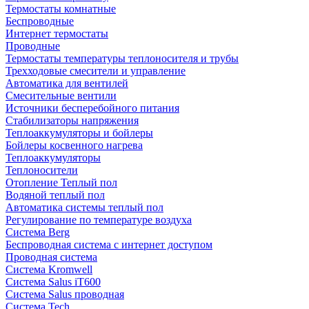
Термостаты комнатные
Беспроводные
Интернет термостаты
Проводные
Термостаты температуры теплоносителя и трубы
Трехходовые смесители и управление
Автоматика для вентилей
Смесительные вентили
Источники бесперебойного питания
Стабилизаторы напряжения
Теплоаккумуляторы и бойлеры
Бойлеры косвенного нагрева
Теплоаккумуляторы
Теплоносители
Отопление Теплый пол
Водяной теплый пол
Автоматика системы теплый пол
Регулирование по температуре воздуха
Система Berg
Беспроводная система с интернет доступом
Проводная система
Система Kromwell
Система Salus iT600
Система Salus проводная
Система Tech