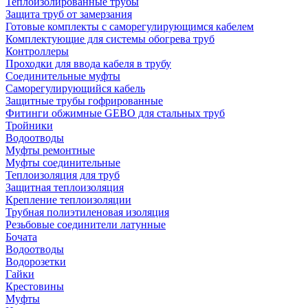
Теплоизолированные трубы
Защита труб от замерзания
Готовые комплекты с саморегулирующимся кабелем
Комплектующие для системы обогрева труб
Контроллеры
Проходки для ввода кабеля в трубу
Соединительные муфты
Саморегулирующийся кабель
Защитные трубы гофрированные
Фитинги обжимные GEBO для стальных труб
Тройники
Водоотводы
Муфты ремонтные
Муфты соединительные
Теплоизоляция для труб
Защитная теплоизоляция
Крепление теплоизоляции
Трубная полиэтиленовая изоляция
Резьбовые соединители латунные
Бочата
Водоотводы
Водорозетки
Гайки
Крестовины
Муфты