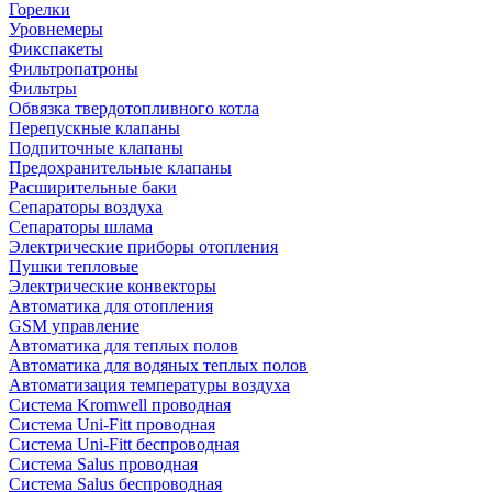
Горелки
Уровнемеры
Фикспакеты
Фильтропатроны
Фильтры
Обвязка твердотопливного котла
Перепускные клапаны
Подпиточные клапаны
Предохранительные клапаны
Расширительные баки
Сепараторы воздуха
Сепараторы шлама
Электрические приборы отопления
Пушки тепловые
Электрические конвекторы
Автоматика для отопления
GSM управление
Автоматика для теплых полов
Автоматика для водяных теплых полов
Автоматизация температуры воздуха
Система Kromwell проводная
Система Uni-Fitt проводная
Система Uni-Fitt беспроводная
Система Salus проводная
Система Salus беспроводная