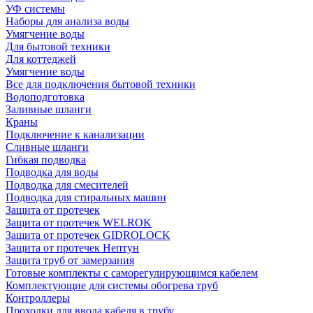
УФ системы
Наборы для анализа воды
Умягчение воды
Для бытовой техники
Для коттеджей
Умягчение воды
Все для подключения бытовой техники
Водоподготовка
Заливные шланги
Краны
Подключение к канализации
Сливные шланги
Гибкая подводка
Подводка для воды
Подводка для смесителей
Подводка для стиральных машин
Защита от протечек
Защита от протечек WELROK
Защита от протечек GIDROLOCK
Защита от протечек Нептун
Защита труб от замерзания
Готовые комплекты с саморегулирующимся кабелем
Комплектующие для системы обогрева труб
Контроллеры
Проходки для ввода кабеля в трубу