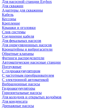
Для насосной станции Esybox
Для скважин
Адаптеры для скважины
Кабель
Кессоны
Крепление
Крышки и оголовки
Слив системы
Соединение кабеля
Для фекальных насосов
Для циркуляционных насосов
Кронштейны и виброгасители
Обратные клапаны
Фитинги распределители
Автоматические насосные станции
Погружные
С гидроаккумулятором
С частотным преобразователем
С электронной автоматикой
Вибрационные насосы
Гидроаккумуляторы
Горизонтальные насосы
Для колодцев и открытых водоёмов
Для конденсата
Дренажные насосы