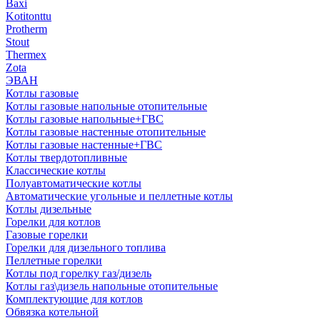
Baxi
Kotitonttu
Protherm
Stout
Thermex
Zota
ЭВАН
Котлы газовые
Котлы газовые напольные отопительные
Котлы газовые напольные+ГВС
Котлы газовые настенные отопительные
Котлы газовые настенные+ГВС
Котлы твердотопливные
Классические котлы
Полуавтоматические котлы
Автоматические угольные и пеллетные котлы
Котлы дизельные
Горелки для котлов
Газовые горелки
Горелки для дизельного топлива
Пеллетные горелки
Котлы под горелку газ/дизель
Котлы газ\дизель напольные отопительные
Комплектующие для котлов
Обвязка котельной