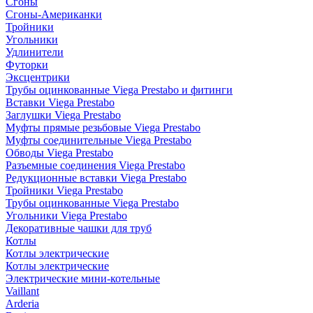
Сгоны
Сгоны-Американки
Тройники
Угольники
Удлинители
Футорки
Эксцентрики
Трубы оцинкованные Viega Prestabo и фитинги
Вставки Viega Prestabo
Заглушки Viega Prestabo
Муфты прямые резьбовые Viega Prestabo
Муфты соединительные Viega Prestabo
Обводы Viega Prestabo
Разъемные соединения Viega Prestabo
Редукционные вставки Viega Prestabo
Тройники Viega Prestabo
Трубы оцинкованные Viega Prestabo
Угольники Viega Prestabo
Декоративные чашки для труб
Котлы
Котлы электрические
Котлы электрические
Электрические мини-котельные
Vaillant
Arderia