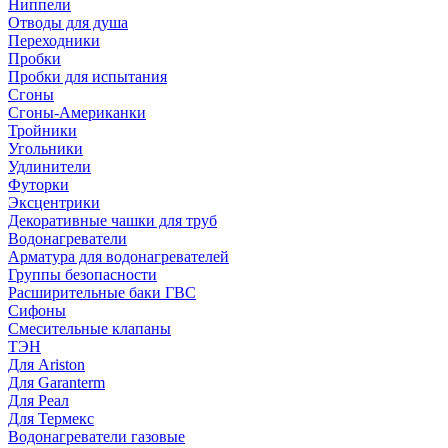
Ниппели
Отводы для душа
Переходники
Пробки
Пробки для испытания
Сгоны
Сгоны-Американки
Тройники
Угольники
Удлинители
Футорки
Эксцентрики
Декоративные чашки для труб
Водонагреватели
Арматура для водонагревателей
Группы безопасности
Расширительные баки ГВС
Сифоны
Смесительные клапаны
ТЭН
Для Ariston
Для Garanterm
Для Реал
Для Термекс
Водонагреватели газовые