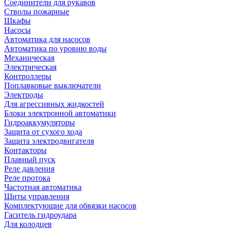
Соединители для рукавов
Стволы пожарные
Шкафы
Насосы
Автоматика для насосов
Автоматика по уровню воды
Механическая
Электрическая
Контроллеры
Поплавковые выключатели
Электроды
Для агрессивных жидкостей
Блоки электронной автоматики
Гидроаккумуляторы
Защита от сухого хода
Защита электродвигателя
Контакторы
Плавный пуск
Реле давления
Реле протока
Частотная автоматика
Щиты управления
Комплектующие для обвязки насосов
Гаситель гидроудара
Для колодцев