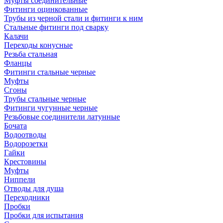
Муфты соединительные
Фитинги оцинкованные
Трубы из черной стали и фитинги к ним
Стальные фитинги под сварку
Калачи
Переходы конусные
Резьба стальная
Фланцы
Фитинги стальные черные
Муфты
Сгоны
Трубы стальные черные
Фитинги чугунные черные
Резьбовые соединители латунные
Бочата
Водоотводы
Водорозетки
Гайки
Крестовины
Муфты
Ниппели
Отводы для душа
Переходники
Пробки
Пробки для испытания