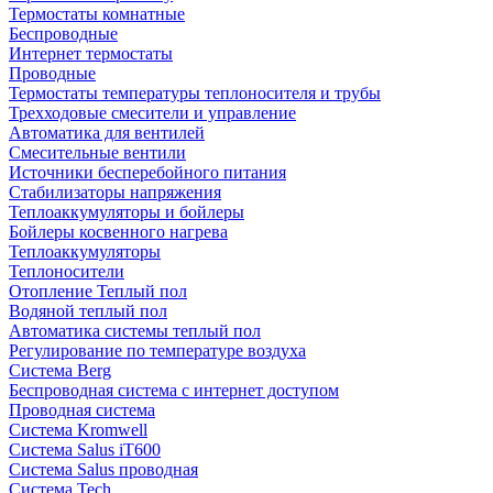
Термостаты комнатные
Беспроводные
Интернет термостаты
Проводные
Термостаты температуры теплоносителя и трубы
Трехходовые смесители и управление
Автоматика для вентилей
Смесительные вентили
Источники бесперебойного питания
Стабилизаторы напряжения
Теплоаккумуляторы и бойлеры
Бойлеры косвенного нагрева
Теплоаккумуляторы
Теплоносители
Отопление Теплый пол
Водяной теплый пол
Автоматика системы теплый пол
Регулирование по температуре воздуха
Система Berg
Беспроводная система с интернет доступом
Проводная система
Система Kromwell
Система Salus iT600
Система Salus проводная
Система Tech