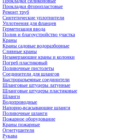
Прокладки силиконовые
Прокладки фторопластовые
Ремонт труб
Синтетические уплотнители
Уплотнения для фланцев
Герметизация ввода
Полив и благоустройство участка
Краны
Краны садовые водоразборные
Сливные краны
Незамерзающие краны и колонки
Погреб пластиковый
Поливочные пистолеты
Соединители для шлангов
Быстроразъемные соединители
Шланговые штуцеры латунные
Шланговые штуцеры пластиковые
Шланги
Водопроводные
Напорно-всасывающие шланги
Поливочные шланги
Пожарное оборудование
Краны пожарные
Огнетушители
Рукава