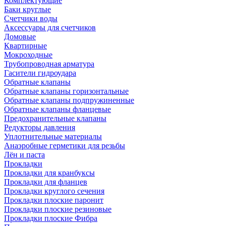
Комплектующие
Баки круглые
Счетчики воды
Аксессуары для счетчиков
Домовые
Квартирные
Мокроходные
Трубопроводная арматура
Гасители гидроудара
Обратные клапаны
Обратные клапаны горизонтальные
Обратные клапаны подпружиненные
Обратные клапаны фланцевые
Предохранительные клапаны
Редукторы давления
Уплотнительные материалы
Анаэробные герметики для резьбы
Лён и паста
Прокладки
Прокладки для кранбуксы
Прокладки для фланцев
Прокладки круглого сечения
Прокладки плоские паронит
Прокладки плоские резиновые
Прокладки плоские Фибра