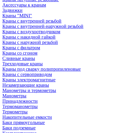
Аксессуары к кранам
Задвижки
Краны "MINI"
Краны с внутренней резьбой
Краны с внутренней-наружной резьбой
Краны с воздухоотводчиком
Краны с накидной гайкой
Краны с наружной резьбой
Краны с фильтром
Краны со сгоном
Сливные краны
Трехходовые краны
Краны под сварку полипропиленовые
Краны с сервоприводом
Краны электромагнитные
Незамерзающие краны
Манометры и термометры
Манометры
Принадлежности
Термоманометры
Термометры
Накопительные емкости
Баки прямоугольные
Баки подземные