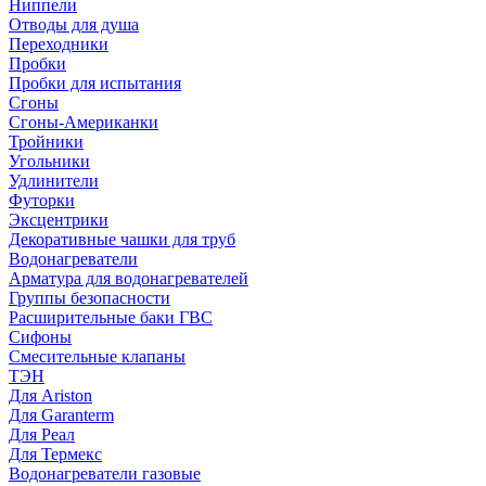
Ниппели
Отводы для душа
Переходники
Пробки
Пробки для испытания
Сгоны
Сгоны-Американки
Тройники
Угольники
Удлинители
Футорки
Эксцентрики
Декоративные чашки для труб
Водонагреватели
Арматура для водонагревателей
Группы безопасности
Расширительные баки ГВС
Сифоны
Смесительные клапаны
ТЭН
Для Ariston
Для Garanterm
Для Реал
Для Термекс
Водонагреватели газовые