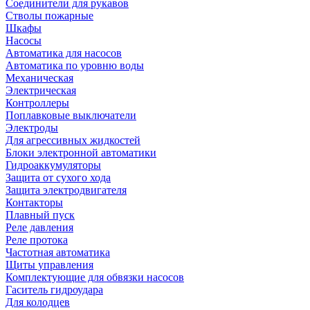
Соединители для рукавов
Стволы пожарные
Шкафы
Насосы
Автоматика для насосов
Автоматика по уровню воды
Механическая
Электрическая
Контроллеры
Поплавковые выключатели
Электроды
Для агрессивных жидкостей
Блоки электронной автоматики
Гидроаккумуляторы
Защита от сухого хода
Защита электродвигателя
Контакторы
Плавный пуск
Реле давления
Реле протока
Частотная автоматика
Щиты управления
Комплектующие для обвязки насосов
Гаситель гидроудара
Для колодцев