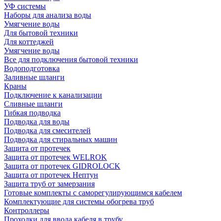
УФ системы
Наборы для анализа воды
Умягчение воды
Для бытовой техники
Для коттеджей
Умягчение воды
Все для подключения бытовой техники
Водоподготовка
Заливные шланги
Краны
Подключение к канализации
Сливные шланги
Гибкая подводка
Подводка для воды
Подводка для смесителей
Подводка для стиральных машин
Защита от протечек
Защита от протечек WELROK
Защита от протечек GIDROLOCK
Защита от протечек Нептун
Защита труб от замерзания
Готовые комплекты с саморегулирующимся кабелем
Комплектующие для системы обогрева труб
Контроллеры
Проходки для ввода кабеля в трубу