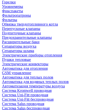
Горелки
Уровнемеры
Фикспакеты
Фильтропатроны
Фильтры
Обвязка твердотопливного котла
Перепускные клапаны
Подпиточные клапаны
Предохранительные клапаны
Расширительные баки
Сепараторы воздуха
Сепараторы шлама
Электрические приборы отопления
Пушки тепловые
Электрические конвекторы
Автоматика для отопления
GSM управление
Автоматика для теплых полов
Автоматика для водяных теплых полов
Автоматизация температуры воздуха
Система Kromwell проводная
Система Uni-Fitt проводная
Система Uni-Fitt беспроводная
Система Salus проводная
Система Salus беспроводная