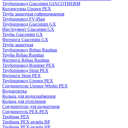
Трубопровод Giacomini GIACOTHERM
Коллекторы Uponor PEX
Труба защитная гофрированная
Трубопровод FV-Plast
Трубопровод Giacomini GX
Инструмент Giacomini GX
Трубы Giacomini GX
Фитинги Giacomini GX
Труба защитная
Трубопровод Rehau Rautitan
Трубы Rehau Rautitan
Фитинги Rehau Rautitan
Трубопровод Rommer PEX
Трубопровод Stout PEX
Фитинги Stout PEX
Трубопровод Uponor PEX
Соединители Uponor Wirsbo PEX
Водорозетка
Кольца для водоснабжения
Кольца для отопления
Соединители для радиаторов
Соединитель PEX-PEX
Тройник PEX
Тройник PEX-резьба ВР
Тройник PEX-резьба НР