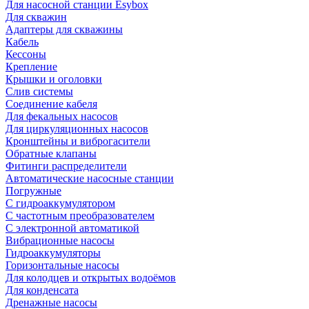
Для насосной станции Esybox
Для скважин
Адаптеры для скважины
Кабель
Кессоны
Крепление
Крышки и оголовки
Слив системы
Соединение кабеля
Для фекальных насосов
Для циркуляционных насосов
Кронштейны и виброгасители
Обратные клапаны
Фитинги распределители
Автоматические насосные станции
Погружные
С гидроаккумулятором
С частотным преобразователем
С электронной автоматикой
Вибрационные насосы
Гидроаккумуляторы
Горизонтальные насосы
Для колодцев и открытых водоёмов
Для конденсата
Дренажные насосы