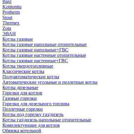
Baxi
Kotitonttu
Protherm
Stout
Thermex
Zota
ЭВАН
Котлы газовые
Котлы газовые напольные отопительные
Котлы газовые напольные+ГВС
Котлы газовые настенные отопительные
Котлы газовые настенные+ГВС
Котлы твердотопливные
Классические котлы
Полуавтоматические котлы
Автоматические угольные и пеллетные котлы
Котлы дизельные
Горелки для котлов
Газовые горелки
Горелки для дизельного топлива
Пеллетные горелки
Котлы под горелку газ/дизель
Котлы газ\дизель напольные отопительные
Комплектующие для котлов
Обвязка котельной