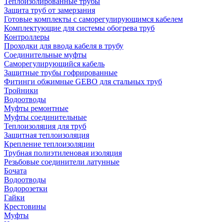
Теплоизолированные трубы
Защита труб от замерзания
Готовые комплекты с саморегулирующимся кабелем
Комплектующие для системы обогрева труб
Контроллеры
Проходки для ввода кабеля в трубу
Соединительные муфты
Саморегулирующийся кабель
Защитные трубы гофрированные
Фитинги обжимные GEBO для стальных труб
Тройники
Водоотводы
Муфты ремонтные
Муфты соединительные
Теплоизоляция для труб
Защитная теплоизоляция
Крепление теплоизоляции
Трубная полиэтиленовая изоляция
Резьбовые соединители латунные
Бочата
Водоотводы
Водорозетки
Гайки
Крестовины
Муфты