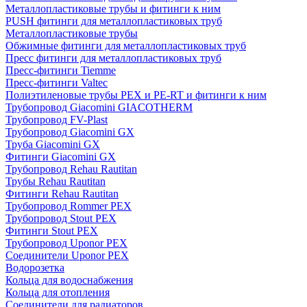
Металлопластиковые трубы и фитинги к ним
PUSH фитинги для металлопластиковых труб
Металлопластиковые трубы
Обжимные фитинги для металлопластиковых труб
Пресс фитинги для металлопластиковых труб
Пресс-фитинги Tiemme
Пресс-фитинги Valtec
Полиэтиленовые трубы PEX и PE-RT и фитинги к ним
Трубопровод Giacomini GIACOTHERM
Трубопровод FV-Plast
Трубопровод Giacomini GX
Труба Giacomini GX
Фитинги Giacomini GX
Трубопровод Rehau Rautitan
Трубы Rehau Rautitan
Фитинги Rehau Rautitan
Трубопровод Rommer PEX
Трубопровод Stout PEX
Фитинги Stout PEX
Трубопровод Uponor PEX
Соединители Uponor PEX
Водорозетка
Кольца для водоснабжения
Кольца для отопления
Соединители для радиаторов