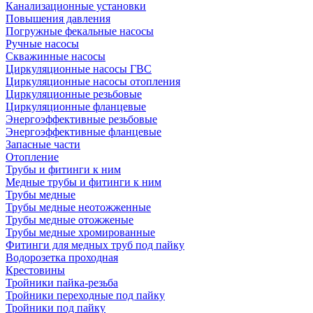
Канализационные установки
Повышения давления
Погружные фекальные насосы
Ручные насосы
Скважинные насосы
Циркуляционные насосы ГВС
Циркуляционные насосы отопления
Циркуляционные резьбовые
Циркуляционные фланцевые
Энергоэффективные резьбовые
Энергоэффективные фланцевые
Запасные части
Отопление
Трубы и фитинги к ним
Медные трубы и фитинги к ним
Трубы медные
Трубы медные неотожженные
Трубы медные отожженые
Трубы медные хромированные
Фитинги для медных труб под пайку
Водорозетка проходная
Крестовины
Тройники пайка-резьба
Тройники переходные под пайку
Тройники под пайку