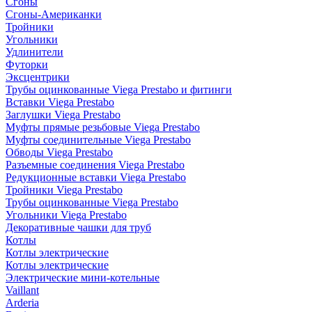
Сгоны
Сгоны-Американки
Тройники
Угольники
Удлинители
Футорки
Эксцентрики
Трубы оцинкованные Viega Prestabo и фитинги
Вставки Viega Prestabo
Заглушки Viega Prestabo
Муфты прямые резьбовые Viega Prestabo
Муфты соединительные Viega Prestabo
Обводы Viega Prestabo
Разъемные соединения Viega Prestabo
Редукционные вставки Viega Prestabo
Тройники Viega Prestabo
Трубы оцинкованные Viega Prestabo
Угольники Viega Prestabo
Декоративные чашки для труб
Котлы
Котлы электрические
Котлы электрические
Электрические мини-котельные
Vaillant
Arderia