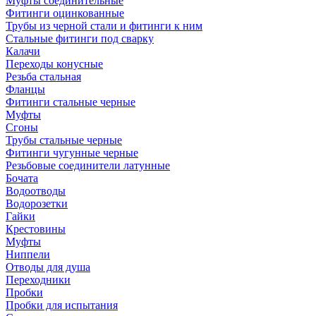
Муфты соединительные
Фитинги оцинкованные
Трубы из черной стали и фитинги к ним
Стальные фитинги под сварку
Калачи
Переходы конусные
Резьба стальная
Фланцы
Фитинги стальные черные
Муфты
Сгоны
Трубы стальные черные
Фитинги чугунные черные
Резьбовые соединители латунные
Бочата
Водоотводы
Водорозетки
Гайки
Крестовины
Муфты
Ниппели
Отводы для душа
Переходники
Пробки
Пробки для испытания