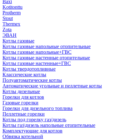
Baxi
Kotitonttu
Protherm
Stout
Thermex
Zota
ЭВАН
Котлы газовые
Котлы газовые напольные отопительные
Котлы газовые напольные+ГВС
Котлы газовые настенные отопительные
Котлы газовые настенные+ГВС
Котлы твердотопливные
Классические котлы
Полуавтоматические котлы
Автоматические угольные и пеллетные котлы
Котлы дизельные
Горелки для котлов
Газовые горелки
Горелки для дизельного топлива
Пеллетные горелки
Котлы под горелку газ/дизель
Котлы газ\дизель напольные отопительные
Комплектующие для котлов
Обвязка котельной