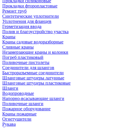
Прокладки силиконовые
Прокладки фторопластовые
Ремонт труб
Синтетические уплотнители
Уплотнения для фланцев
Герметизация ввода
Полив и благоустройство участка
Краны
Краны садовые водоразборные
Сливные краны
Незамерзающие краны и колонки
Погреб пластиковый
Поливочные пистолеты
Соединители для шлангов
Быстроразъемные соединители
Шланговые штуцеры латунные
Шланговые штуцеры пластиковые
Шланги
Водопроводные
Напорно-всасывающие шланги
Поливочные шланги
Пожарное оборудование
Краны пожарные
Огнетушители
Рукава