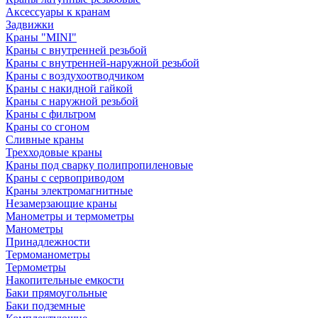
Аксессуары к кранам
Задвижки
Краны "MINI"
Краны с внутренней резьбой
Краны с внутренней-наружной резьбой
Краны с воздухоотводчиком
Краны с накидной гайкой
Краны с наружной резьбой
Краны с фильтром
Краны со сгоном
Сливные краны
Трехходовые краны
Краны под сварку полипропиленовые
Краны с сервоприводом
Краны электромагнитные
Незамерзающие краны
Манометры и термометры
Манометры
Принадлежности
Термоманометры
Термометры
Накопительные емкости
Баки прямоугольные
Баки подземные