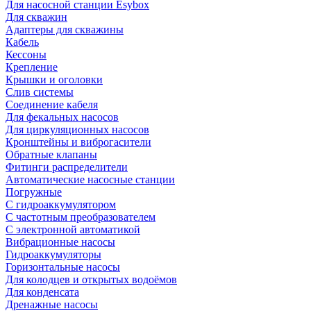
Для насосной станции Esybox
Для скважин
Адаптеры для скважины
Кабель
Кессоны
Крепление
Крышки и оголовки
Слив системы
Соединение кабеля
Для фекальных насосов
Для циркуляционных насосов
Кронштейны и виброгасители
Обратные клапаны
Фитинги распределители
Автоматические насосные станции
Погружные
С гидроаккумулятором
С частотным преобразователем
С электронной автоматикой
Вибрационные насосы
Гидроаккумуляторы
Горизонтальные насосы
Для колодцев и открытых водоёмов
Для конденсата
Дренажные насосы