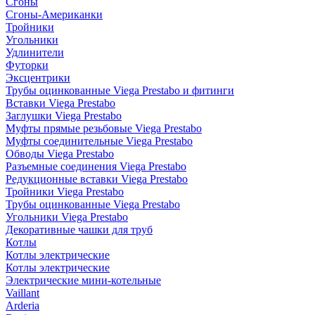
Сгоны
Сгоны-Американки
Тройники
Угольники
Удлинители
Футорки
Эксцентрики
Трубы оцинкованные Viega Prestabo и фитинги
Вставки Viega Prestabo
Заглушки Viega Prestabo
Муфты прямые резьбовые Viega Prestabo
Муфты соединительные Viega Prestabo
Обводы Viega Prestabo
Разъемные соединения Viega Prestabo
Редукционные вставки Viega Prestabo
Тройники Viega Prestabo
Трубы оцинкованные Viega Prestabo
Угольники Viega Prestabo
Декоративные чашки для труб
Котлы
Котлы электрические
Котлы электрические
Электрические мини-котельные
Vaillant
Arderia