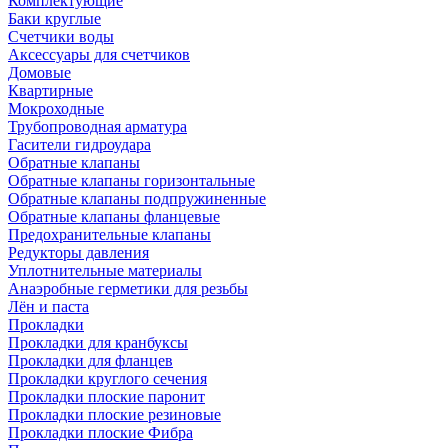
Комплектующие
Баки круглые
Счетчики воды
Аксессуары для счетчиков
Домовые
Квартирные
Мокроходные
Трубопроводная арматура
Гасители гидроудара
Обратные клапаны
Обратные клапаны горизонтальные
Обратные клапаны подпружиненные
Обратные клапаны фланцевые
Предохранительные клапаны
Редукторы давления
Уплотнительные материалы
Анаэробные герметики для резьбы
Лён и паста
Прокладки
Прокладки для кранбуксы
Прокладки для фланцев
Прокладки круглого сечения
Прокладки плоские паронит
Прокладки плоские резиновые
Прокладки плоские Фибра