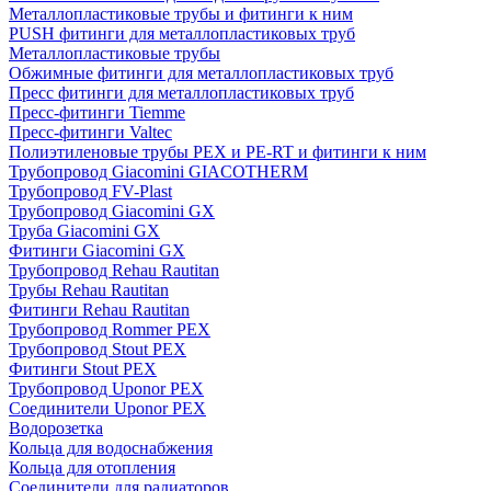
Металлопластиковые трубы и фитинги к ним
PUSH фитинги для металлопластиковых труб
Металлопластиковые трубы
Обжимные фитинги для металлопластиковых труб
Пресс фитинги для металлопластиковых труб
Пресс-фитинги Tiemme
Пресс-фитинги Valtec
Полиэтиленовые трубы PEX и PE-RT и фитинги к ним
Трубопровод Giacomini GIACOTHERM
Трубопровод FV-Plast
Трубопровод Giacomini GX
Труба Giacomini GX
Фитинги Giacomini GX
Трубопровод Rehau Rautitan
Трубы Rehau Rautitan
Фитинги Rehau Rautitan
Трубопровод Rommer PEX
Трубопровод Stout PEX
Фитинги Stout PEX
Трубопровод Uponor PEX
Соединители Uponor PEX
Водорозетка
Кольца для водоснабжения
Кольца для отопления
Соединители для радиаторов