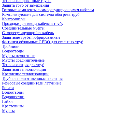
Теплоизолированные трубы
Защита труб от замерзания
Готовые комплекты с саморегулирующимся кабелем
Комплектующие для системы обогрева труб
Контроллеры
Проходки для ввода кабеля в трубу
Соединительные муфты
Саморегулирующийся кабель
Защитные трубы гофрированные
Фитинги обжимные GEBO для стальных труб
Тройники
Водоотводы
Муфты ремонтные
Муфты соединительные
Теплоизоляция для труб
Защитная теплоизоляция
Крепление теплоизоляции
Трубная полиэтиленовая изоляция
Резьбовые соединители латунные
Бочата
Водоотводы
Водорозетки
Гайки
Крестовины
Муфты