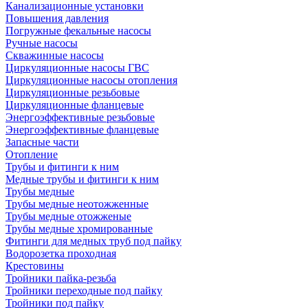
Канализационные установки
Повышения давления
Погружные фекальные насосы
Ручные насосы
Скважинные насосы
Циркуляционные насосы ГВС
Циркуляционные насосы отопления
Циркуляционные резьбовые
Циркуляционные фланцевые
Энергоэффективные резьбовые
Энергоэффективные фланцевые
Запасные части
Отопление
Трубы и фитинги к ним
Медные трубы и фитинги к ним
Трубы медные
Трубы медные неотожженные
Трубы медные отожженые
Трубы медные хромированные
Фитинги для медных труб под пайку
Водорозетка проходная
Крестовины
Тройники пайка-резьба
Тройники переходные под пайку
Тройники под пайку