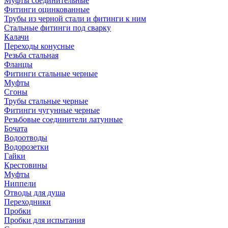
Муфты соединительные
Фитинги оцинкованные
Трубы из черной стали и фитинги к ним
Стальные фитинги под сварку
Калачи
Переходы конусные
Резьба стальная
Фланцы
Фитинги стальные черные
Муфты
Сгоны
Трубы стальные черные
Фитинги чугунные черные
Резьбовые соединители латунные
Бочата
Водоотводы
Водорозетки
Гайки
Крестовины
Муфты
Ниппели
Отводы для душа
Переходники
Пробки
Пробки для испытания