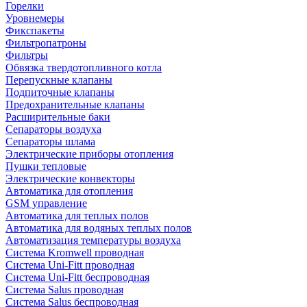
Горелки
Уровнемеры
Фикспакеты
Фильтропатроны
Фильтры
Обвязка твердотопливного котла
Перепускные клапаны
Подпиточные клапаны
Предохранительные клапаны
Расширительные баки
Сепараторы воздуха
Сепараторы шлама
Электрические приборы отопления
Пушки тепловые
Электрические конвекторы
Автоматика для отопления
GSM управление
Автоматика для теплых полов
Автоматика для водяных теплых полов
Автоматизация температуры воздуха
Система Kromwell проводная
Система Uni-Fitt проводная
Система Uni-Fitt беспроводная
Система Salus проводная
Система Salus беспроводная