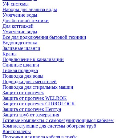
УФ системы
Наборы для анализа воды
Умягчение воды
Для бытовой техники
Для коттеджей
Умягчение воды
Все для подключения бытовой техники
Водоподготовка
Заливные шланги
Краны
Подключение к канализации
Сливные шланги
Гибкая подводка
Подводка для воды
Подводка для смесителей
Подводка для стиральных машин
Защита от протечек
Защита от протечек WELROK
Защита от протечек GIDROLOCK
Защита от протечек Нептун
Защита труб от замерзания
Готовые комплекты с саморегулирующимся кабелем
Комплектующие для системы обогрева труб
Контроллеры
Проходки для ввода кабеля в трубу