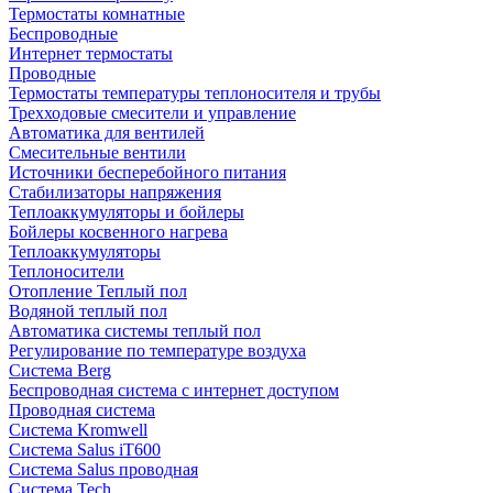
Термостаты комнатные
Беспроводные
Интернет термостаты
Проводные
Термостаты температуры теплоносителя и трубы
Трехходовые смесители и управление
Автоматика для вентилей
Смесительные вентили
Источники бесперебойного питания
Стабилизаторы напряжения
Теплоаккумуляторы и бойлеры
Бойлеры косвенного нагрева
Теплоаккумуляторы
Теплоносители
Отопление Теплый пол
Водяной теплый пол
Автоматика системы теплый пол
Регулирование по температуре воздуха
Система Berg
Беспроводная система с интернет доступом
Проводная система
Система Kromwell
Система Salus iT600
Система Salus проводная
Система Tech