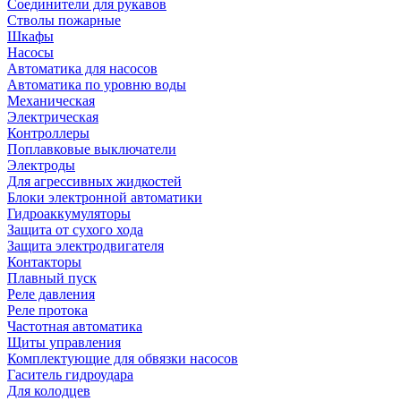
Соединители для рукавов
Стволы пожарные
Шкафы
Насосы
Автоматика для насосов
Автоматика по уровню воды
Механическая
Электрическая
Контроллеры
Поплавковые выключатели
Электроды
Для агрессивных жидкостей
Блоки электронной автоматики
Гидроаккумуляторы
Защита от сухого хода
Защита электродвигателя
Контакторы
Плавный пуск
Реле давления
Реле протока
Частотная автоматика
Щиты управления
Комплектующие для обвязки насосов
Гаситель гидроудара
Для колодцев