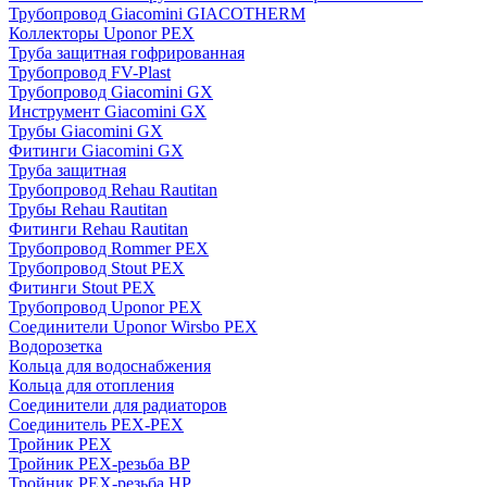
Трубопровод Giacomini GIACOTHERM
Коллекторы Uponor PEX
Труба защитная гофрированная
Трубопровод FV-Plast
Трубопровод Giacomini GX
Инструмент Giacomini GX
Трубы Giacomini GX
Фитинги Giacomini GX
Труба защитная
Трубопровод Rehau Rautitan
Трубы Rehau Rautitan
Фитинги Rehau Rautitan
Трубопровод Rommer PEX
Трубопровод Stout PEX
Фитинги Stout PEX
Трубопровод Uponor PEX
Соединители Uponor Wirsbo PEX
Водорозетка
Кольца для водоснабжения
Кольца для отопления
Соединители для радиаторов
Соединитель PEX-PEX
Тройник PEX
Тройник PEX-резьба ВР
Тройник PEX-резьба НР