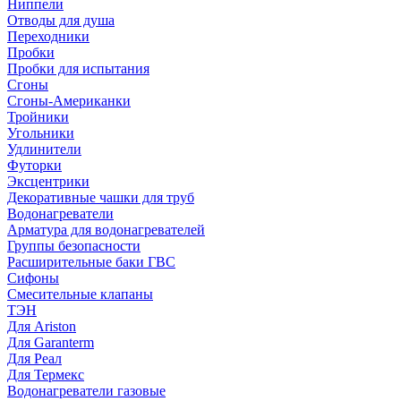
Ниппели
Отводы для душа
Переходники
Пробки
Пробки для испытания
Сгоны
Сгоны-Американки
Тройники
Угольники
Удлинители
Футорки
Эксцентрики
Декоративные чашки для труб
Водонагреватели
Арматура для водонагревателей
Группы безопасности
Расширительные баки ГВС
Сифоны
Смесительные клапаны
ТЭН
Для Ariston
Для Garanterm
Для Реал
Для Термекс
Водонагреватели газовые