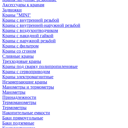
Аксессуары к кранам
Задвижки
Краны "MINI"
Краны с внутренней резьбой
Краны с внутренней-наружной резьбой
Краны с воздухоотводчиком
Краны с накидной гайкой
Краны с наружной резьбой
Краны с фильтром
Краны со сгоном
Сливные краны
Трехходовые краны
Краны под сварку полипропиленовые
Краны с сервоприводом
Краны электромагнитные
Незамерзающие краны
Манометры и термометры
Манометры
Принадлежности
Термоманометры
Термометры
Накопительные емкости
Баки прямоугольные
Баки подземные