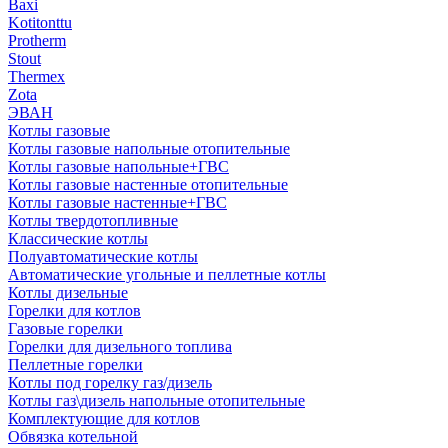
Baxi
Kotitonttu
Protherm
Stout
Thermex
Zota
ЭВАН
Котлы газовые
Котлы газовые напольные отопительные
Котлы газовые напольные+ГВС
Котлы газовые настенные отопительные
Котлы газовые настенные+ГВС
Котлы твердотопливные
Классические котлы
Полуавтоматические котлы
Автоматические угольные и пеллетные котлы
Котлы дизельные
Горелки для котлов
Газовые горелки
Горелки для дизельного топлива
Пеллетные горелки
Котлы под горелку газ/дизель
Котлы газ\дизель напольные отопительные
Комплектующие для котлов
Обвязка котельной