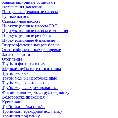
Канализационные установки
Повышения давления
Погружные фекальные насосы
Ручные насосы
Скважинные насосы
Циркуляционные насосы ГВС
Циркуляционные насосы отопления
Циркуляционные резьбовые
Циркуляционные фланцевые
Энергоэффективные резьбовые
Энергоэффективные фланцевые
Запасные части
Отопление
Трубы и фитинги к ним
Медные трубы и фитинги к ним
Трубы медные
Трубы медные неотожженные
Трубы медные отожженые
Трубы медные хромированные
Фитинги для медных труб под пайку
Водорозетка проходная
Крестовины
Тройники пайка-резьба
Тройники переходные под пайку
Тройники под пайку