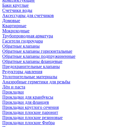
Комплектующие
Баки круглые
Счетчики воды
Аксессуары для счетчиков
Домовые
Квартирные
Мокроходные
Трубопроводная арматура
Гасители гидроудара
Обратные клапаны
Обратные клапаны горизонтальные
Обратные клапаны подпружиненные
Обратные клапаны фланцевые
Предохранительные клапаны
Редукторы давления
Уплотнительные материалы
Анаэробные герметики для резьбы
Лён и паста
Прокладки
Прокладки для кранбуксы
Прокладки для фланцев
Прокладки круглого сечения
Прокладки плоские паронит
Прокладки плоские резиновые
Прокладки плоские Фибра