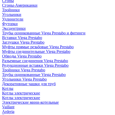
Сгоны
Сгоны-Американки
Тройники
Угольники
Удлинители
Футорки
Эксцентрики
Трубы оцинкованные Viega Prestabo и фитинги
Вставки Viega Prestabo
Заглушки Viega Prestabo
Муфты прямые резьбовые Viega Prestabo
Муфты соединительные Viega Prestabo
Обводы Viega Prestabo
Разъемные соединения Viega Prestabo
Редукционные вставки Viega Prestabo
Тройники Viega Prestabo
Трубы оцинкованные Viega Prestabo
Угольники Viega Prestabo
Декоративные чашки для труб
Котлы
Котлы электрические
Котлы электрические
Электрические мини-котельные
Vaillant
Arderia