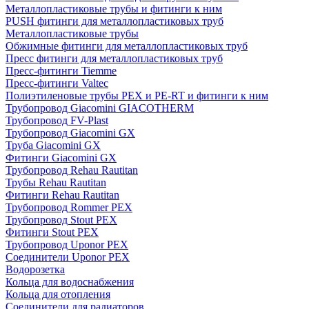
Металлопластиковые трубы и фитинги к ним
PUSH фитинги для металлопластиковых труб
Металлопластиковые трубы
Обжимные фитинги для металлопластиковых труб
Пресс фитинги для металлопластиковых труб
Пресс-фитинги Tiemme
Пресс-фитинги Valtec
Полиэтиленовые трубы PEX и PE-RT и фитинги к ним
Трубопровод Giacomini GIACOTHERM
Трубопровод FV-Plast
Трубопровод Giacomini GX
Труба Giacomini GX
Фитинги Giacomini GX
Трубопровод Rehau Rautitan
Трубы Rehau Rautitan
Фитинги Rehau Rautitan
Трубопровод Rommer PEX
Трубопровод Stout PEX
Фитинги Stout PEX
Трубопровод Uponor PEX
Соединители Uponor PEX
Водорозетка
Кольца для водоснабжения
Кольца для отопления
Соединители для радиаторов