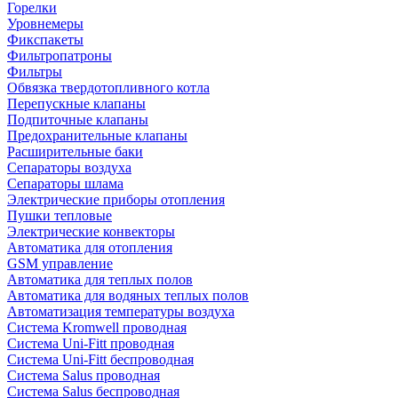
Горелки
Уровнемеры
Фикспакеты
Фильтропатроны
Фильтры
Обвязка твердотопливного котла
Перепускные клапаны
Подпиточные клапаны
Предохранительные клапаны
Расширительные баки
Сепараторы воздуха
Сепараторы шлама
Электрические приборы отопления
Пушки тепловые
Электрические конвекторы
Автоматика для отопления
GSM управление
Автоматика для теплых полов
Автоматика для водяных теплых полов
Автоматизация температуры воздуха
Система Kromwell проводная
Система Uni-Fitt проводная
Система Uni-Fitt беспроводная
Система Salus проводная
Система Salus беспроводная