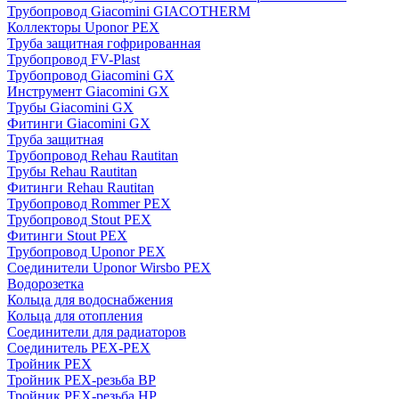
Трубопровод Giacomini GIACOTHERM
Коллекторы Uponor PEX
Труба защитная гофрированная
Трубопровод FV-Plast
Трубопровод Giacomini GX
Инструмент Giacomini GX
Трубы Giacomini GX
Фитинги Giacomini GX
Труба защитная
Трубопровод Rehau Rautitan
Трубы Rehau Rautitan
Фитинги Rehau Rautitan
Трубопровод Rommer PEX
Трубопровод Stout PEX
Фитинги Stout PEX
Трубопровод Uponor PEX
Соединители Uponor Wirsbo PEX
Водорозетка
Кольца для водоснабжения
Кольца для отопления
Соединители для радиаторов
Соединитель PEX-PEX
Тройник PEX
Тройник PEX-резьба ВР
Тройник PEX-резьба НР