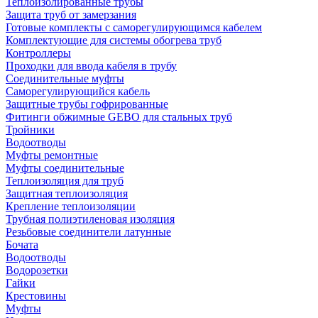
Теплоизолированные трубы
Защита труб от замерзания
Готовые комплекты с саморегулирующимся кабелем
Комплектующие для системы обогрева труб
Контроллеры
Проходки для ввода кабеля в трубу
Соединительные муфты
Саморегулирующийся кабель
Защитные трубы гофрированные
Фитинги обжимные GEBO для стальных труб
Тройники
Водоотводы
Муфты ремонтные
Муфты соединительные
Теплоизоляция для труб
Защитная теплоизоляция
Крепление теплоизоляции
Трубная полиэтиленовая изоляция
Резьбовые соединители латунные
Бочата
Водоотводы
Водорозетки
Гайки
Крестовины
Муфты