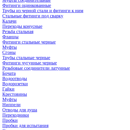
Муфты соединительные
Фитинги оцинкованные
Трубы из черной стали и фитинги к ним
Стальные фитинги под сварку
Калачи
Переходы конусные
Резьба стальная
Фланцы
Фитинги стальные черные
Муфты
Сгоны
Трубы стальные черные
Фитинги чугунные черные
Резьбовые соединители латунные
Бочата
Водоотводы
Водорозетки
Гайки
Крестовины
Муфты
Ниппели
Отводы для душа
Переходники
Пробки
Пробки для испытания