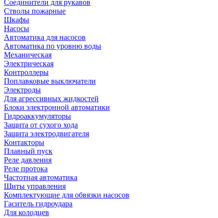
Соединители для рукавов
Стволы пожарные
Шкафы
Насосы
Автоматика для насосов
Автоматика по уровню воды
Механическая
Электрическая
Контроллеры
Поплавковые выключатели
Электроды
Для агрессивных жидкостей
Блоки электронной автоматики
Гидроаккумуляторы
Защита от сухого хода
Защита электродвигателя
Контакторы
Плавный пуск
Реле давления
Реле протока
Частотная автоматика
Щиты управления
Комплектующие для обвязки насосов
Гаситель гидроудара
Для колодцев