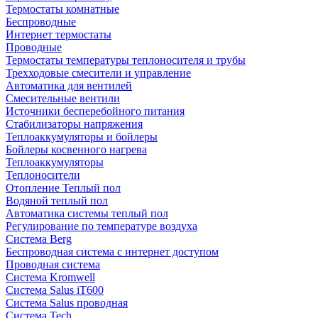
Термостаты комнатные
Беспроводные
Интернет термостаты
Проводные
Термостаты температуры теплоносителя и трубы
Трехходовые смесители и управление
Автоматика для вентилей
Смесительные вентили
Источники бесперебойного питания
Стабилизаторы напряжения
Теплоаккумуляторы и бойлеры
Бойлеры косвенного нагрева
Теплоаккумуляторы
Теплоносители
Отопление Теплый пол
Водяной теплый пол
Автоматика системы теплый пол
Регулирование по температуре воздуха
Система Berg
Беспроводная система с интернет доступом
Проводная система
Система Kromwell
Система Salus iT600
Система Salus проводная
Система Tech