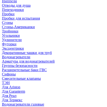
Ниппели
Отводы для душа
Переходники
Пробки
Пробки для испытания
Сгоны
Сгоны-Американки
Тройники
Угольники
Удлинители
Футорки
Эксцентрики
Декоративные чашки для труб
Водонагреватели
Арматура для водонагревателей
Группы безопасности
Расширительные баки ГВС
Сифоны
Смесительные клапаны
ТЭН
Для Ariston
Для Garanterm
Для Реал
Для Термекс
Водонагреватели газовые