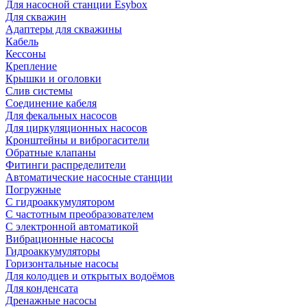
Для насосной станции Esybox
Для скважин
Адаптеры для скважины
Кабель
Кессоны
Крепление
Крышки и оголовки
Слив системы
Соединение кабеля
Для фекальных насосов
Для циркуляционных насосов
Кронштейны и виброгасители
Обратные клапаны
Фитинги распределители
Автоматические насосные станции
Погружные
С гидроаккумулятором
С частотным преобразователем
С электронной автоматикой
Вибрационные насосы
Гидроаккумуляторы
Горизонтальные насосы
Для колодцев и открытых водоёмов
Для конденсата
Дренажные насосы