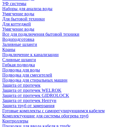
УФ системы
Наборы для анализа воды
Умягчение воды
Для бытовой техники
Для коттеджей
Умягчение воды
Все для подключения бытовой техники
Водоподготовка
Заливные шланги
Краны
Подключение к канализации
Сливные шланги
Гибкая подводка
Подводка для воды
Подводка для смесителей
Подводка для стиральных машин
Защита от протечек
Защита от протечек WELROK
Защита от протечек GIDROLOCK
Защита от протечек Нептун
Защита труб от замерзания
Готовые комплекты с саморегулирующимся кабелем
Комплектующие для системы обогрева труб
Контроллеры
Проходки для ввода кабеля в трубу