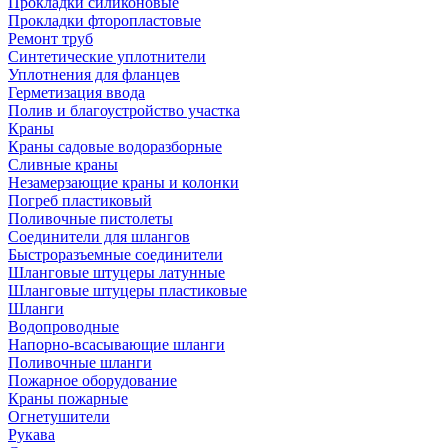
Прокладки силиконовые
Прокладки фторопластовые
Ремонт труб
Синтетические уплотнители
Уплотнения для фланцев
Герметизация ввода
Полив и благоустройство участка
Краны
Краны садовые водоразборные
Сливные краны
Незамерзающие краны и колонки
Погреб пластиковый
Поливочные пистолеты
Соединители для шлангов
Быстроразъемные соединители
Шланговые штуцеры латунные
Шланговые штуцеры пластиковые
Шланги
Водопроводные
Напорно-всасывающие шланги
Поливочные шланги
Пожарное оборудование
Краны пожарные
Огнетушители
Рукава