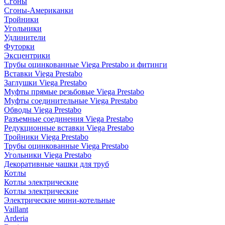
Сгоны
Сгоны-Американки
Тройники
Угольники
Удлинители
Футорки
Эксцентрики
Трубы оцинкованные Viega Prestabo и фитинги
Вставки Viega Prestabo
Заглушки Viega Prestabo
Муфты прямые резьбовые Viega Prestabo
Муфты соединительные Viega Prestabo
Обводы Viega Prestabo
Разъемные соединения Viega Prestabo
Редукционные вставки Viega Prestabo
Тройники Viega Prestabo
Трубы оцинкованные Viega Prestabo
Угольники Viega Prestabo
Декоративные чашки для труб
Котлы
Котлы электрические
Котлы электрические
Электрические мини-котельные
Vaillant
Arderia