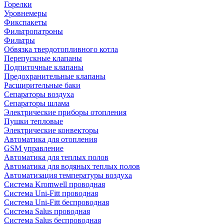
Горелки
Уровнемеры
Фикспакеты
Фильтропатроны
Фильтры
Обвязка твердотопливного котла
Перепускные клапаны
Подпиточные клапаны
Предохранительные клапаны
Расширительные баки
Сепараторы воздуха
Сепараторы шлама
Электрические приборы отопления
Пушки тепловые
Электрические конвекторы
Автоматика для отопления
GSM управление
Автоматика для теплых полов
Автоматика для водяных теплых полов
Автоматизация температуры воздуха
Система Kromwell проводная
Система Uni-Fitt проводная
Система Uni-Fitt беспроводная
Система Salus проводная
Система Salus беспроводная