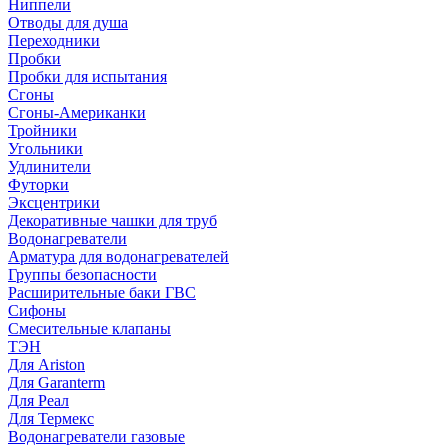
Ниппели
Отводы для душа
Переходники
Пробки
Пробки для испытания
Сгоны
Сгоны-Американки
Тройники
Угольники
Удлинители
Футорки
Эксцентрики
Декоративные чашки для труб
Водонагреватели
Арматура для водонагревателей
Группы безопасности
Расширительные баки ГВС
Сифоны
Смесительные клапаны
ТЭН
Для Ariston
Для Garanterm
Для Реал
Для Термекс
Водонагреватели газовые