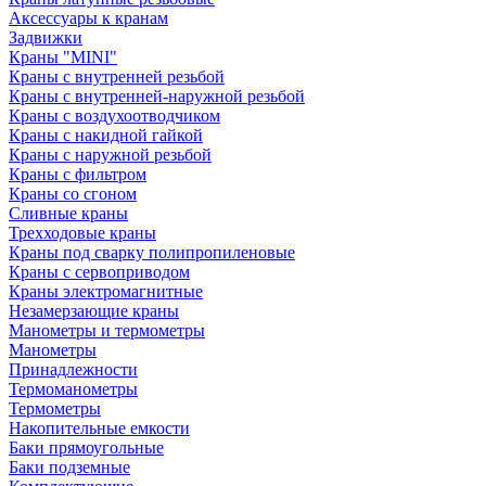
Аксессуары к кранам
Задвижки
Краны "MINI"
Краны с внутренней резьбой
Краны с внутренней-наружной резьбой
Краны с воздухоотводчиком
Краны с накидной гайкой
Краны с наружной резьбой
Краны с фильтром
Краны со сгоном
Сливные краны
Трехходовые краны
Краны под сварку полипропиленовые
Краны с сервоприводом
Краны электромагнитные
Незамерзающие краны
Манометры и термометры
Манометры
Принадлежности
Термоманометры
Термометры
Накопительные емкости
Баки прямоугольные
Баки подземные