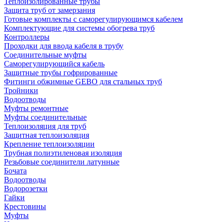
Теплоизолированные трубы
Защита труб от замерзания
Готовые комплекты с саморегулирующимся кабелем
Комплектующие для системы обогрева труб
Контроллеры
Проходки для ввода кабеля в трубу
Соединительные муфты
Саморегулирующийся кабель
Защитные трубы гофрированные
Фитинги обжимные GEBO для стальных труб
Тройники
Водоотводы
Муфты ремонтные
Муфты соединительные
Теплоизоляция для труб
Защитная теплоизоляция
Крепление теплоизоляции
Трубная полиэтиленовая изоляция
Резьбовые соединители латунные
Бочата
Водоотводы
Водорозетки
Гайки
Крестовины
Муфты