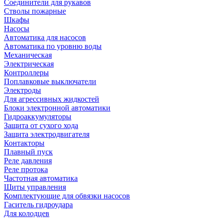
Соединители для рукавов
Стволы пожарные
Шкафы
Насосы
Автоматика для насосов
Автоматика по уровню воды
Механическая
Электрическая
Контроллеры
Поплавковые выключатели
Электроды
Для агрессивных жидкостей
Блоки электронной автоматики
Гидроаккумуляторы
Защита от сухого хода
Защита электродвигателя
Контакторы
Плавный пуск
Реле давления
Реле протока
Частотная автоматика
Щиты управления
Комплектующие для обвязки насосов
Гаситель гидроудара
Для колодцев