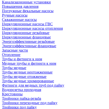
Канализационные установки
Повышения давления
Погружные фекальные насосы
Ручные насосы
Скважинные насосы
Циркуляционные насосы ГВС
Циркуляционные насосы отопления
Циркуляционные резьбовые
Циркуляционные фланцевые
Энергоэффективные резьбовые
Энергоэффективные фланцевые
Запасные части
Отопление
Трубы и фитинги к ним
Медные трубы и фитинги к ним
Трубы медные
Трубы медные неотожженные
Трубы медные отожженые
Трубы медные хромированные
Фитинги для медных труб под пайку
Водорозетка проходная
Крестовины
Тройники пайка-резьба
Тройники переходные под пайку
Тройники под пайку