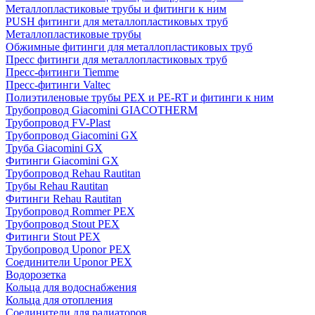
Металлопластиковые трубы и фитинги к ним
PUSH фитинги для металлопластиковых труб
Металлопластиковые трубы
Обжимные фитинги для металлопластиковых труб
Пресс фитинги для металлопластиковых труб
Пресс-фитинги Tiemme
Пресс-фитинги Valtec
Полиэтиленовые трубы PEX и PE-RT и фитинги к ним
Трубопровод Giacomini GIACOTHERM
Трубопровод FV-Plast
Трубопровод Giacomini GX
Труба Giacomini GX
Фитинги Giacomini GX
Трубопровод Rehau Rautitan
Трубы Rehau Rautitan
Фитинги Rehau Rautitan
Трубопровод Rommer PEX
Трубопровод Stout PEX
Фитинги Stout PEX
Трубопровод Uponor PEX
Соединители Uponor PEX
Водорозетка
Кольца для водоснабжения
Кольца для отопления
Соединители для радиаторов