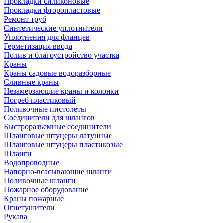
Прокладки силиконовые
Прокладки фторопластовые
Ремонт труб
Синтетические уплотнители
Уплотнения для фланцев
Герметизация ввода
Полив и благоустройство участка
Краны
Краны садовые водоразборные
Сливные краны
Незамерзающие краны и колонки
Погреб пластиковый
Поливочные пистолеты
Соединители для шлангов
Быстроразъемные соединители
Шланговые штуцеры латунные
Шланговые штуцеры пластиковые
Шланги
Водопроводные
Напорно-всасывающие шланги
Поливочные шланги
Пожарное оборудование
Краны пожарные
Огнетушители
Рукава