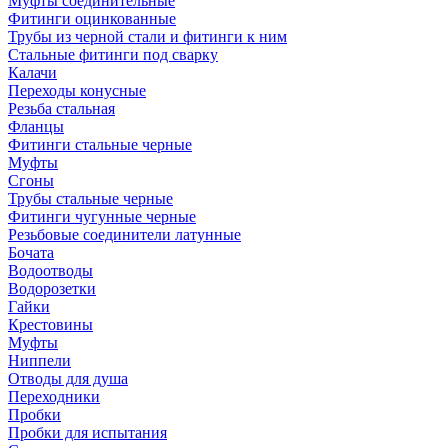
Муфты соединительные
Фитинги оцинкованные
Трубы из черной стали и фитинги к ним
Стальные фитинги под сварку
Калачи
Переходы конусные
Резьба стальная
Фланцы
Фитинги стальные черные
Муфты
Сгоны
Трубы стальные черные
Фитинги чугунные черные
Резьбовые соединители латунные
Бочата
Водоотводы
Водорозетки
Гайки
Крестовины
Муфты
Ниппели
Отводы для душа
Переходники
Пробки
Пробки для испытания