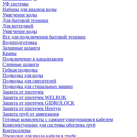
УФ системы
Наборы для анализа воды
Умягчение воды
Для бытовой техники
Для коттеджей
Умягчение воды
Все для подключения бытовой техники
Водоподготовка
Заливные шланги
Краны
Подключение к канализации
Сливные шланги
Гибкая подводка
Подводка для воды
Подводка для смесителей
Подводка для стиральных машин
Защита от протечек
Защита от протечек WELROK
Защита от протечек GIDROLOCK
Защита от протечек Нептун
Защита труб от замерзания
Готовые комплекты с саморегулирующимся кабелем
Комплектующие для системы обогрева труб
Контроллеры
Проходки для ввода кабеля в трубу