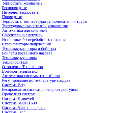
Термостаты комнатные
Беспроводные
Интернет термостаты
Проводные
Термостаты температуры теплоносителя и трубы
Трехходовые смесители и управление
Автоматика для вентилей
Смесительные вентили
Источники бесперебойного питания
Стабилизаторы напряжения
Теплоаккумуляторы и бойлеры
Бойлеры косвенного нагрева
Теплоаккумуляторы
Теплоносители
Отопление Теплый пол
Водяной теплый пол
Автоматика системы теплый пол
Регулирование по температуре воздуха
Система Berg
Беспроводная система с интернет доступом
Проводная система
Система Kromwell
Система Salus iT600
Система Salus проводная
Система Tech