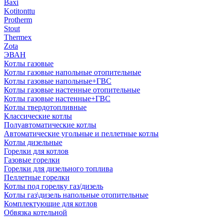
Baxi
Kotitonttu
Protherm
Stout
Thermex
Zota
ЭВАН
Котлы газовые
Котлы газовые напольные отопительные
Котлы газовые напольные+ГВС
Котлы газовые настенные отопительные
Котлы газовые настенные+ГВС
Котлы твердотопливные
Классические котлы
Полуавтоматические котлы
Автоматические угольные и пеллетные котлы
Котлы дизельные
Горелки для котлов
Газовые горелки
Горелки для дизельного топлива
Пеллетные горелки
Котлы под горелку газ/дизель
Котлы газ\дизель напольные отопительные
Комплектующие для котлов
Обвязка котельной