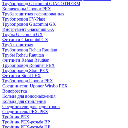
Трубопровод Giacomini GIACOTHERM
Коллекторы Uponor PEX
Труба защитная гофрированная
Трубопровод FV-Plast
Трубопровод Giacomini GX
Инструмент Giacomini GX
Трубы Giacomini GX
Фитинги Giacomini GX
Труба защитная
Трубопровод Rehau Rautitan
Трубы Rehau Rautitan
Фитинги Rehau Rautitan
Трубопровод Rommer PEX
Трубопровод Stout PEX
Фитинги Stout PEX
Трубопровод Uponor PEX
Соединители Uponor Wirsbo PEX
Водорозетка
Кольца для водоснабжения
Кольца для отопления
Соединители для радиаторов
Соединитель PEX-PEX
Тройник PEX
Тройник PEX-резьба ВР
Тройник PEX-резьба НР