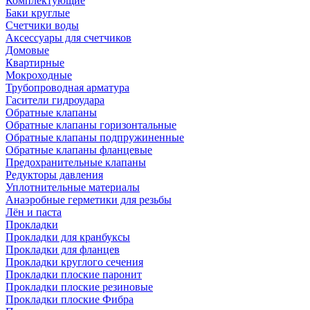
Комплектующие
Баки круглые
Счетчики воды
Аксессуары для счетчиков
Домовые
Квартирные
Мокроходные
Трубопроводная арматура
Гасители гидроудара
Обратные клапаны
Обратные клапаны горизонтальные
Обратные клапаны подпружиненные
Обратные клапаны фланцевые
Предохранительные клапаны
Редукторы давления
Уплотнительные материалы
Анаэробные герметики для резьбы
Лён и паста
Прокладки
Прокладки для кранбуксы
Прокладки для фланцев
Прокладки круглого сечения
Прокладки плоские паронит
Прокладки плоские резиновые
Прокладки плоские Фибра