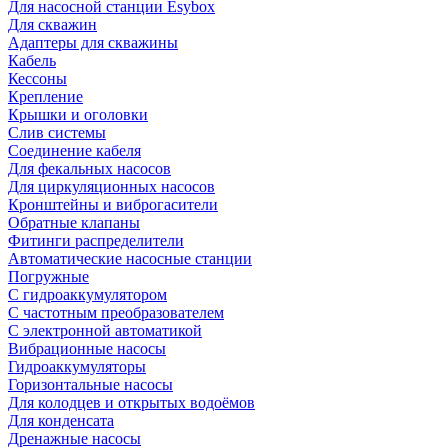
Для насосной станции Esybox
Для скважин
Адаптеры для скважины
Кабель
Кессоны
Крепление
Крышки и оголовки
Слив системы
Соединение кабеля
Для фекальных насосов
Для циркуляционных насосов
Кронштейны и виброгасители
Обратные клапаны
Фитинги распределители
Автоматические насосные станции
Погружные
С гидроаккумулятором
С частотным преобразователем
С электронной автоматикой
Вибрационные насосы
Гидроаккумуляторы
Горизонтальные насосы
Для колодцев и открытых водоёмов
Для конденсата
Дренажные насосы