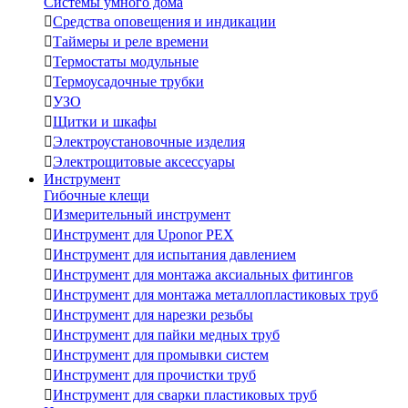
Системы умного дома

Средства оповещения и индикации

Таймеры и реле времени

Термостаты модульные

Термоусадочные трубки

УЗО

Щитки и шкафы

Электроустановочные изделия

Электрощитовые аксессуары
Инструмент
Гибочные клещи

Измерительный инструмент

Инструмент для Uponor PEX

Инструмент для испытания давлением

Инструмент для монтажа аксиальных фитингов

Инструмент для монтажа металлопластиковых труб

Инструмент для нарезки резьбы

Инструмент для пайки медных труб

Инструмент для промывки систем

Инструмент для прочистки труб

Инструмент для сварки пластиковых труб