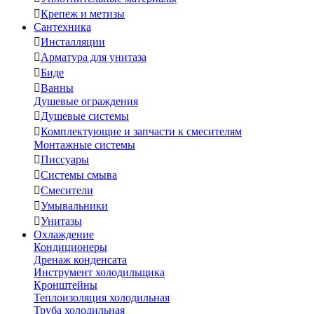

Крепеж и метизы
Сантехника

Инсталляции

Арматура для унитаза

Биде

Ванны
Душевые ограждения

Душевые системы

Комплектующие и запчасти к смесителям
Монтажные системы

Писсуары

Системы смыва

Смесители

Умывальники

Унитазы
Охлаждение
Кондиционеры
Дренаж конденсата
Инструмент холодильщика
Кронштейны
Теплоизоляция холодильная
Труба холодильная