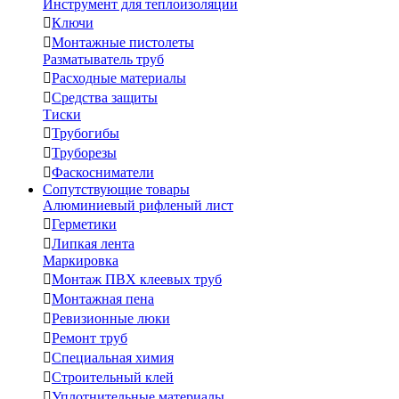
Инструмент для теплоизоляции

Ключи

Монтажные пистолеты
Разматыватель труб

Расходные материалы

Средства защиты
Тиски

Трубогибы

Труборезы

Фаскосниматели
Сопутствующие товары
Алюминиевый рифленый лист

Герметики

Липкая лента
Маркировка

Монтаж ПВХ клеевых труб

Монтажная пена

Ревизионные люки

Ремонт труб

Специальная химия

Строительный клей

Уплотнительные материалы