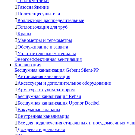

Теплосчетчики

Газоснабжение

Полотенцесушители

Коллекторы распределительные

Теплоизоляция для труб

Краны

Манометры и термометры

Обслуживание и защита

Уплотнительные материалы
Энергоэффективная вентиляция
Канализация
Бесшумная канализация Geberit Silent-PP

Автономная канализация

Аксессуары и дополнительное оборудование

Арматура с сухим затвором

Бесшумная канализация Rehau

Бесшумная канализация Uponor Decibel

Вакуумные клапаны

Внутренняя канализация

Все для подключения стиральных и посудомоечных ма

Дождевая и дренажная