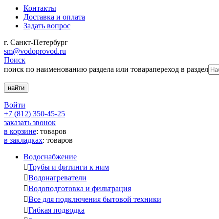
Контакты
Доставка и оплата
Задать вопрос
г. Санкт-Петербург
sm@vodoprovod.ru
Поиск
поиск по наименованию раздела или товара
переход в раздел
Войти
+7 (812) 350-45-25
заказать звонок
в корзине
:
товаров
в закладках
:
товаров
Водоснабжение

Трубы и фитинги к ним

Водонагреватели

Водоподготовка и фильтрация

Все для подключения бытовой техники

Гибкая подводка