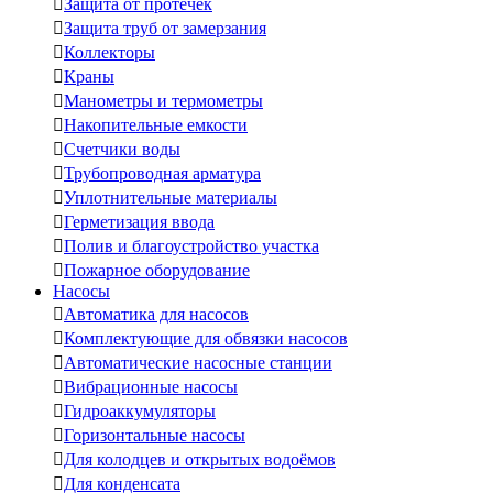

Защита от протечек

Защита труб от замерзания

Коллекторы

Краны

Манометры и термометры

Накопительные емкости

Счетчики воды

Трубопроводная арматура

Уплотнительные материалы

Герметизация ввода

Полив и благоустройство участка

Пожарное оборудование
Насосы

Автоматика для насосов

Комплектующие для обвязки насосов

Автоматические насосные станции

Вибрационные насосы

Гидроаккумуляторы

Горизонтальные насосы

Для колодцев и открытых водоёмов

Для конденсата