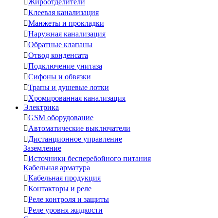

Жироотделители

Клеевая канализация

Манжеты и прокладки

Наружная канализация

Обратные клапаны

Отвод конденсата

Подключение унитаза

Сифоны и обвязки

Трапы и душевые лотки

Хромированная канализация
Электрика

GSM оборудование

Автоматические выключатели

Дистанционное управление
Заземление

Источники бесперебойного питания
Кабельная арматура

Кабельная продукция

Контакторы и реле

Реле контроля и защиты

Реле уровня жидкости