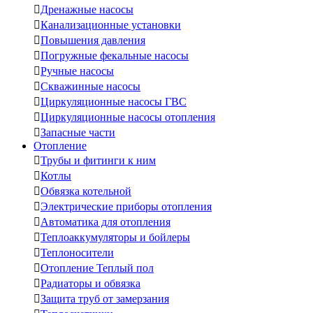

Дренажные насосы

Канализационные установки

Повышения давления

Погружные фекальные насосы

Ручные насосы

Скважинные насосы

Циркуляционные насосы ГВС

Циркуляционные насосы отопления

Запасные части
Отопление

Трубы и фитинги к ним

Котлы

Обвязка котельной

Электрические приборы отопления

Автоматика для отопления

Теплоаккумуляторы и бойлеры

Теплоносители

Отопление Теплый пол

Радиаторы и обвязка

Защита труб от замерзания