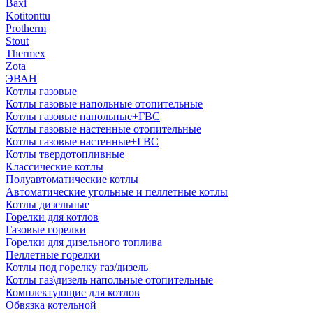
Baxi
Kotitonttu
Protherm
Stout
Thermex
Zota
ЭВАН
Котлы газовые
Котлы газовые напольные отопительные
Котлы газовые напольные+ГВС
Котлы газовые настенные отопительные
Котлы газовые настенные+ГВС
Котлы твердотопливные
Классические котлы
Полуавтоматические котлы
Автоматические угольные и пеллетные котлы
Котлы дизельные
Горелки для котлов
Газовые горелки
Горелки для дизельного топлива
Пеллетные горелки
Котлы под горелку газ/дизель
Котлы газ\дизель напольные отопительные
Комплектующие для котлов
Обвязка котельной