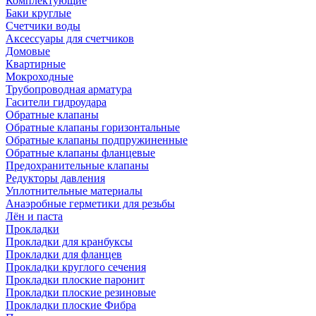
Комплектующие
Баки круглые
Счетчики воды
Аксессуары для счетчиков
Домовые
Квартирные
Мокроходные
Трубопроводная арматура
Гасители гидроудара
Обратные клапаны
Обратные клапаны горизонтальные
Обратные клапаны подпружиненные
Обратные клапаны фланцевые
Предохранительные клапаны
Редукторы давления
Уплотнительные материалы
Анаэробные герметики для резьбы
Лён и паста
Прокладки
Прокладки для кранбуксы
Прокладки для фланцев
Прокладки круглого сечения
Прокладки плоские паронит
Прокладки плоские резиновые
Прокладки плоские Фибра