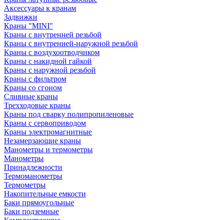
Аксессуары к кранам
Задвижки
Краны "MINI"
Краны с внутренней резьбой
Краны с внутренней-наружной резьбой
Краны с воздухоотводчиком
Краны с накидной гайкой
Краны с наружной резьбой
Краны с фильтром
Краны со сгоном
Сливные краны
Трехходовые краны
Краны под сварку полипропиленовые
Краны с сервоприводом
Краны электромагнитные
Незамерзающие краны
Манометры и термометры
Манометры
Принадлежности
Термоманометры
Термометры
Накопительные емкости
Баки прямоугольные
Баки подземные