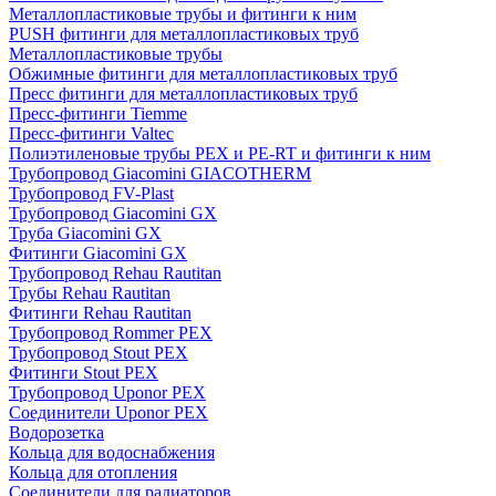
Металлопластиковые трубы и фитинги к ним
PUSH фитинги для металлопластиковых труб
Металлопластиковые трубы
Обжимные фитинги для металлопластиковых труб
Пресс фитинги для металлопластиковых труб
Пресс-фитинги Tiemme
Пресс-фитинги Valtec
Полиэтиленовые трубы PEX и PE-RT и фитинги к ним
Трубопровод Giacomini GIACOTHERM
Трубопровод FV-Plast
Трубопровод Giacomini GX
Труба Giacomini GX
Фитинги Giacomini GX
Трубопровод Rehau Rautitan
Трубы Rehau Rautitan
Фитинги Rehau Rautitan
Трубопровод Rommer PEX
Трубопровод Stout PEX
Фитинги Stout PEX
Трубопровод Uponor PEX
Соединители Uponor PEX
Водорозетка
Кольца для водоснабжения
Кольца для отопления
Соединители для радиаторов