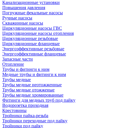
Канализационные установки
Повышения давления
Погружные фекальные насосы
Ручные насосы
Скважинные насосы
Циркуляционные насосы ГВС
Циркуляционные насосы отопления
Циркуляционные резьбовые
Циркуляционные фланцевые
Энергоэффективные резьбовые
Энергоэффективные фланцевые
Запасные части
Отопление
Трубы и фитинги к ним
Медные трубы и фитинги к ним
Трубы медные
Трубы медные неотожженные
Трубы медные отожженые
Трубы медные хромированные
Фитинги для медных труб под пайку
Водорозетка проходная
Крестовины
Тройники пайка-резьба
Тройники переходные под пайку
Тройники под пайку