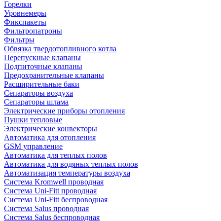
Горелки
Уровнемеры
Фикспакеты
Фильтропатроны
Фильтры
Обвязка твердотопливного котла
Перепускные клапаны
Подпиточные клапаны
Предохранительные клапаны
Расширительные баки
Сепараторы воздуха
Сепараторы шлама
Электрические приборы отопления
Пушки тепловые
Электрические конвекторы
Автоматика для отопления
GSM управление
Автоматика для теплых полов
Автоматика для водяных теплых полов
Автоматизация температуры воздуха
Система Kromwell проводная
Система Uni-Fitt проводная
Система Uni-Fitt беспроводная
Система Salus проводная
Система Salus беспроводная