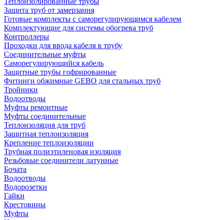
Теплоизолированные трубы
Защита труб от замерзания
Готовые комплекты с саморегулирующимся кабелем
Комплектующие для системы обогрева труб
Контроллеры
Проходки для ввода кабеля в трубу
Соединительные муфты
Саморегулирующийся кабель
Защитные трубы гофрированные
Фитинги обжимные GEBO для стальных труб
Тройники
Водоотводы
Муфты ремонтные
Муфты соединительные
Теплоизоляция для труб
Защитная теплоизоляция
Крепление теплоизоляции
Трубная полиэтиленовая изоляция
Резьбовые соединители латунные
Бочата
Водоотводы
Водорозетки
Гайки
Крестовины
Муфты