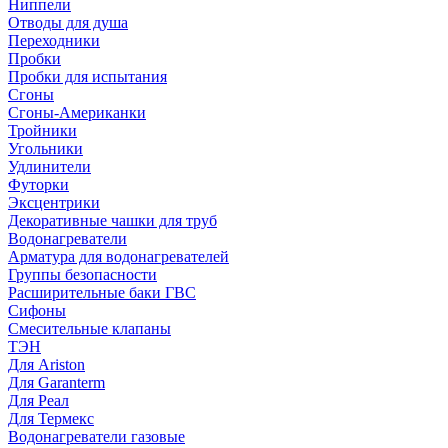
Ниппели
Отводы для душа
Переходники
Пробки
Пробки для испытания
Сгоны
Сгоны-Американки
Тройники
Угольники
Удлинители
Футорки
Эксцентрики
Декоративные чашки для труб
Водонагреватели
Арматура для водонагревателей
Группы безопасности
Расширительные баки ГВС
Сифоны
Смесительные клапаны
ТЭН
Для Ariston
Для Garanterm
Для Реал
Для Термекс
Водонагреватели газовые