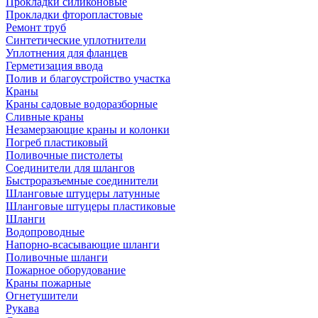
Прокладки силиконовые
Прокладки фторопластовые
Ремонт труб
Синтетические уплотнители
Уплотнения для фланцев
Герметизация ввода
Полив и благоустройство участка
Краны
Краны садовые водоразборные
Сливные краны
Незамерзающие краны и колонки
Погреб пластиковый
Поливочные пистолеты
Соединители для шлангов
Быстроразъемные соединители
Шланговые штуцеры латунные
Шланговые штуцеры пластиковые
Шланги
Водопроводные
Напорно-всасывающие шланги
Поливочные шланги
Пожарное оборудование
Краны пожарные
Огнетушители
Рукава