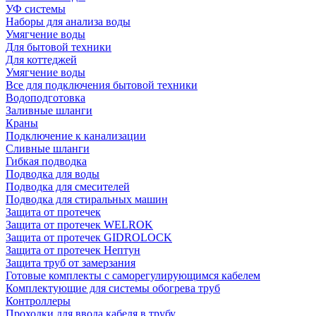
УФ системы
Наборы для анализа воды
Умягчение воды
Для бытовой техники
Для коттеджей
Умягчение воды
Все для подключения бытовой техники
Водоподготовка
Заливные шланги
Краны
Подключение к канализации
Сливные шланги
Гибкая подводка
Подводка для воды
Подводка для смесителей
Подводка для стиральных машин
Защита от протечек
Защита от протечек WELROK
Защита от протечек GIDROLOCK
Защита от протечек Нептун
Защита труб от замерзания
Готовые комплекты с саморегулирующимся кабелем
Комплектующие для системы обогрева труб
Контроллеры
Проходки для ввода кабеля в трубу