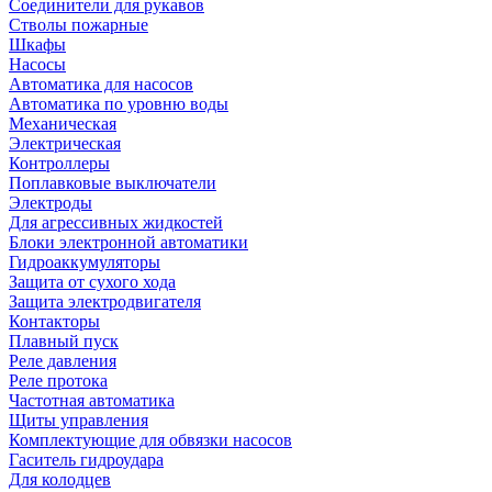
Соединители для рукавов
Стволы пожарные
Шкафы
Насосы
Автоматика для насосов
Автоматика по уровню воды
Механическая
Электрическая
Контроллеры
Поплавковые выключатели
Электроды
Для агрессивных жидкостей
Блоки электронной автоматики
Гидроаккумуляторы
Защита от сухого хода
Защита электродвигателя
Контакторы
Плавный пуск
Реле давления
Реле протока
Частотная автоматика
Щиты управления
Комплектующие для обвязки насосов
Гаситель гидроудара
Для колодцев