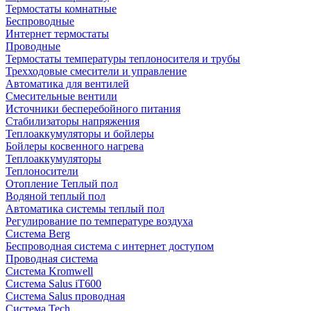
Термостаты комнатные
Беспроводные
Интернет термостаты
Проводные
Термостаты температуры теплоносителя и трубы
Трехходовые смесители и управление
Автоматика для вентилей
Смесительные вентили
Источники бесперебойного питания
Стабилизаторы напряжения
Теплоаккумуляторы и бойлеры
Бойлеры косвенного нагрева
Теплоаккумуляторы
Теплоносители
Отопление Теплый пол
Водяной теплый пол
Автоматика системы теплый пол
Регулирование по температуре воздуха
Система Berg
Беспроводная система с интернет доступом
Проводная система
Система Kromwell
Система Salus iT600
Система Salus проводная
Система Tech