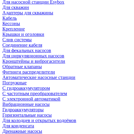
Для насосной станции Esybox
Для скважин
Адаптеры для скважины
Кабель
Кессоны
Крепление
Крышки и оголовки
Слив системы
Соединение кабеля
Для фекальных насосов
Для циркуляционных насосов
Кронштейны и виброгасители
Обратные клапаны
Фитинги распределители
Автоматические насосные станции
Погружные
С гидроаккумулятором
С частотным преобразователем
С электронной автоматикой
Вибрационные насосы
Гидроаккумуляторы
Горизонтальные насосы
Для колодцев и открытых водоёмов
Для конденсата
Дренажные насосы