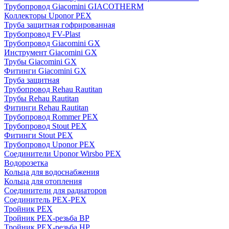
Трубопровод Giacomini GIACOTHERM
Коллекторы Uponor PEX
Труба защитная гофрированная
Трубопровод FV-Plast
Трубопровод Giacomini GX
Инструмент Giacomini GX
Трубы Giacomini GX
Фитинги Giacomini GX
Труба защитная
Трубопровод Rehau Rautitan
Трубы Rehau Rautitan
Фитинги Rehau Rautitan
Трубопровод Rommer PEX
Трубопровод Stout PEX
Фитинги Stout PEX
Трубопровод Uponor PEX
Соединители Uponor Wirsbo PEX
Водорозетка
Кольца для водоснабжения
Кольца для отопления
Соединители для радиаторов
Соединитель PEX-PEX
Тройник PEX
Тройник PEX-резьба ВР
Тройник PEX-резьба НР