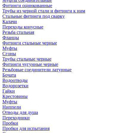
Муфты соединительные
Фитинги оцинкованные
Трубы из черной стали и фитинги к ним
Стальные фитинги под сварку
Калачи
Переходы конусные
Резьба стальная
Фланцы
Фитинги стальные черные
Муфты
Сгоны
Трубы стальные черные
Фитинги чугунные черные
Резьбовые соединители латунные
Бочата
Водоотводы
Водорозетки
Гайки
Крестовины
Муфты
Ниппели
Отводы для душа
Переходники
Пробки
Пробки для испытания