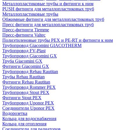
Металлопластиковые трубы и фитинги к ним
PUSH фитинги для металлопластиковых труб
Металлопластиковые трубы
Обжимные фитинги для металлопластиковых труб
Пресс фитинги для металлопластиковых труб
Пресс-фитинги Tiemme
Пресс-фитинги Valtec
Полиэтиленовые трубы PEX и PE-RT и фитинги к ним
Трубопровод Giacomini GIACOTHERM
Трубопровод FV-Plast
Трубопровод Giacomini GX
Труба Giacomini GX
Фитинги Giacomini GX
Трубопровод Rehau Rautitan
Трубы Rehau Rautitan
Фитинги Rehau Rautitan
Трубопровод Rommer PEX
Трубопровод Stout PEX
Фитинги Stout PEX
Трубопровод Uponor PEX
Соединители Uponor PEX
Водорозетка
Кольца для водоснабжения
Кольца для отопления
Соединители для радиаторов