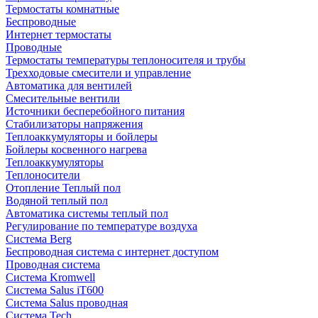
Термостаты комнатные
Беспроводные
Интернет термостаты
Проводные
Термостаты температуры теплоносителя и трубы
Трехходовые смесители и управление
Автоматика для вентилей
Смесительные вентили
Источники бесперебойного питания
Стабилизаторы напряжения
Теплоаккумуляторы и бойлеры
Бойлеры косвенного нагрева
Теплоаккумуляторы
Теплоносители
Отопление Теплый пол
Водяной теплый пол
Автоматика системы теплый пол
Регулирование по температуре воздуха
Система Berg
Беспроводная система с интернет доступом
Проводная система
Система Kromwell
Система Salus iT600
Система Salus проводная
Система Tech