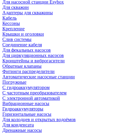
Для насосной станции Esybox
Для скважин
Адаптеры для скважины
Кабель
Кессоны
Крепление
Крышки и оголовки
Слив системы
Соединение кабеля
Для фекальных насосов
Для циркуляционных насосов
Кронштейны и виброгасители
Обратные клапаны
Фитинги распределители
Автоматические насосные станции
Погружные
С гидроаккумулятором
С частотным преобразователем
С электронной автоматикой
Вибрационные насосы
Гидроаккумуляторы
Горизонтальные насосы
Для колодцев и открытых водоёмов
Для конденсата
Дренажные насосы