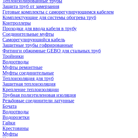
Теплоизолированные трубы
Защита труб от замерзания
Готовые комплекты с саморегулирующимся кабелем
Комплектующие для системы обогрева труб
Контроллеры
Проходки для ввода кабеля в трубу
Соединительные муфты
Саморегулирующийся кабель
Защитные трубы гофрированные
Фитинги обжимные GEBO для стальных труб
Тройники
Водоотводы
Муфты ремонтные
Муфты соединительные
Теплоизоляция для труб
Защитная теплоизоляция
Крепление теплоизоляции
Трубная полиэтиленовая изоляция
Резьбовые соединители латунные
Бочата
Водоотводы
Водорозетки
Гайки
Крестовины
Муфты