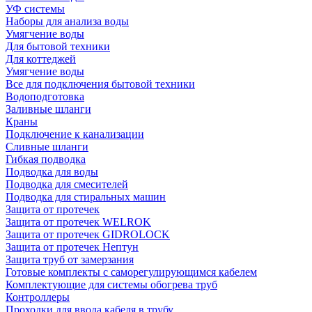
УФ системы
Наборы для анализа воды
Умягчение воды
Для бытовой техники
Для коттеджей
Умягчение воды
Все для подключения бытовой техники
Водоподготовка
Заливные шланги
Краны
Подключение к канализации
Сливные шланги
Гибкая подводка
Подводка для воды
Подводка для смесителей
Подводка для стиральных машин
Защита от протечек
Защита от протечек WELROK
Защита от протечек GIDROLOCK
Защита от протечек Нептун
Защита труб от замерзания
Готовые комплекты с саморегулирующимся кабелем
Комплектующие для системы обогрева труб
Контроллеры
Проходки для ввода кабеля в трубу