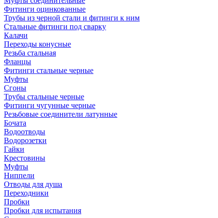
Муфты соединительные
Фитинги оцинкованные
Трубы из черной стали и фитинги к ним
Стальные фитинги под сварку
Калачи
Переходы конусные
Резьба стальная
Фланцы
Фитинги стальные черные
Муфты
Сгоны
Трубы стальные черные
Фитинги чугунные черные
Резьбовые соединители латунные
Бочата
Водоотводы
Водорозетки
Гайки
Крестовины
Муфты
Ниппели
Отводы для душа
Переходники
Пробки
Пробки для испытания