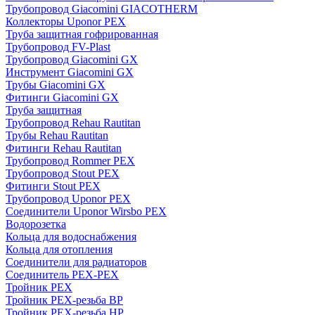
Трубопровод Giacomini GIACOTHERM
Коллекторы Uponor PEX
Труба защитная гофрированная
Трубопровод FV-Plast
Трубопровод Giacomini GX
Инструмент Giacomini GX
Трубы Giacomini GX
Фитинги Giacomini GX
Труба защитная
Трубопровод Rehau Rautitan
Трубы Rehau Rautitan
Фитинги Rehau Rautitan
Трубопровод Rommer PEX
Трубопровод Stout PEX
Фитинги Stout PEX
Трубопровод Uponor PEX
Соединители Uponor Wirsbo PEX
Водорозетка
Кольца для водоснабжения
Кольца для отопления
Соединители для радиаторов
Соединитель PEX-PEX
Тройник PEX
Тройник PEX-резьба ВР
Тройник PEX-резьба НР