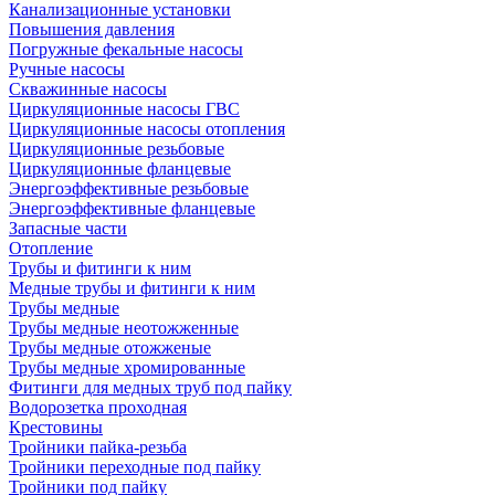
Канализационные установки
Повышения давления
Погружные фекальные насосы
Ручные насосы
Скважинные насосы
Циркуляционные насосы ГВС
Циркуляционные насосы отопления
Циркуляционные резьбовые
Циркуляционные фланцевые
Энергоэффективные резьбовые
Энергоэффективные фланцевые
Запасные части
Отопление
Трубы и фитинги к ним
Медные трубы и фитинги к ним
Трубы медные
Трубы медные неотожженные
Трубы медные отожженые
Трубы медные хромированные
Фитинги для медных труб под пайку
Водорозетка проходная
Крестовины
Тройники пайка-резьба
Тройники переходные под пайку
Тройники под пайку