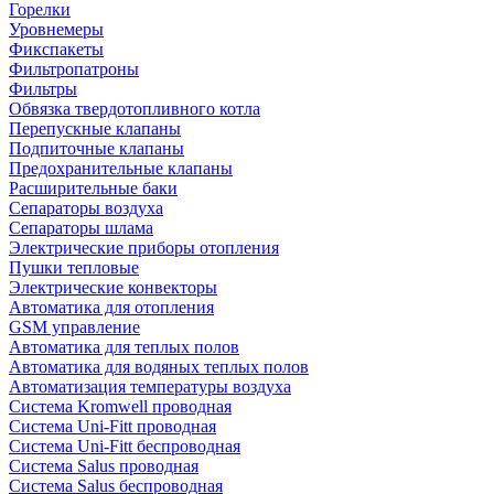
Горелки
Уровнемеры
Фикспакеты
Фильтропатроны
Фильтры
Обвязка твердотопливного котла
Перепускные клапаны
Подпиточные клапаны
Предохранительные клапаны
Расширительные баки
Сепараторы воздуха
Сепараторы шлама
Электрические приборы отопления
Пушки тепловые
Электрические конвекторы
Автоматика для отопления
GSM управление
Автоматика для теплых полов
Автоматика для водяных теплых полов
Автоматизация температуры воздуха
Система Kromwell проводная
Система Uni-Fitt проводная
Система Uni-Fitt беспроводная
Система Salus проводная
Система Salus беспроводная