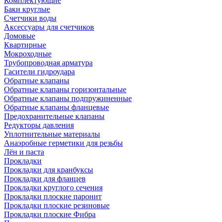
Комплектующие
Баки круглые
Счетчики воды
Аксессуары для счетчиков
Домовые
Квартирные
Мокроходные
Трубопроводная арматура
Гасители гидроудара
Обратные клапаны
Обратные клапаны горизонтальные
Обратные клапаны подпружиненные
Обратные клапаны фланцевые
Предохранительные клапаны
Редукторы давления
Уплотнительные материалы
Анаэробные герметики для резьбы
Лён и паста
Прокладки
Прокладки для кранбуксы
Прокладки для фланцев
Прокладки круглого сечения
Прокладки плоские паронит
Прокладки плоские резиновые
Прокладки плоские Фибра