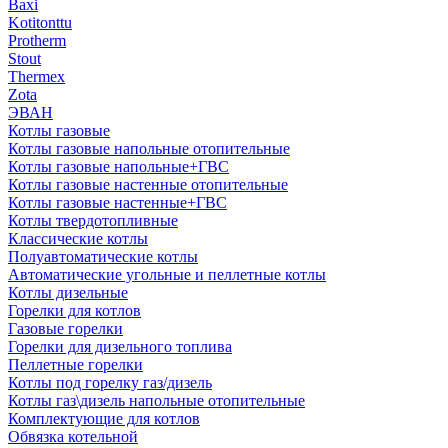
Baxi
Kotitonttu
Protherm
Stout
Thermex
Zota
ЭВАН
Котлы газовые
Котлы газовые напольные отопительные
Котлы газовые напольные+ГВС
Котлы газовые настенные отопительные
Котлы газовые настенные+ГВС
Котлы твердотопливные
Классические котлы
Полуавтоматические котлы
Автоматические угольные и пеллетные котлы
Котлы дизельные
Горелки для котлов
Газовые горелки
Горелки для дизельного топлива
Пеллетные горелки
Котлы под горелку газ/дизель
Котлы газ\дизель напольные отопительные
Комплектующие для котлов
Обвязка котельной