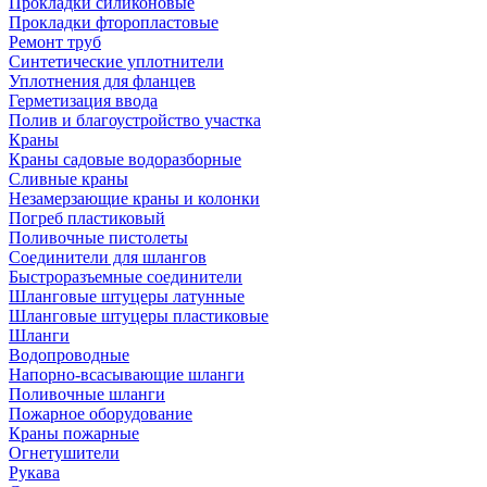
Прокладки силиконовые
Прокладки фторопластовые
Ремонт труб
Синтетические уплотнители
Уплотнения для фланцев
Герметизация ввода
Полив и благоустройство участка
Краны
Краны садовые водоразборные
Сливные краны
Незамерзающие краны и колонки
Погреб пластиковый
Поливочные пистолеты
Соединители для шлангов
Быстроразъемные соединители
Шланговые штуцеры латунные
Шланговые штуцеры пластиковые
Шланги
Водопроводные
Напорно-всасывающие шланги
Поливочные шланги
Пожарное оборудование
Краны пожарные
Огнетушители
Рукава