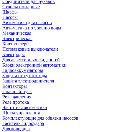
Соединители для рукавов
Стволы пожарные
Шкафы
Насосы
Автоматика для насосов
Автоматика по уровню воды
Механическая
Электрическая
Контроллеры
Поплавковые выключатели
Электроды
Для агрессивных жидкостей
Блоки электронной автоматики
Гидроаккумуляторы
Защита от сухого хода
Защита электродвигателя
Контакторы
Плавный пуск
Реле давления
Реле протока
Частотная автоматика
Щиты управления
Комплектующие для обвязки насосов
Гаситель гидроудара
Для колодцев