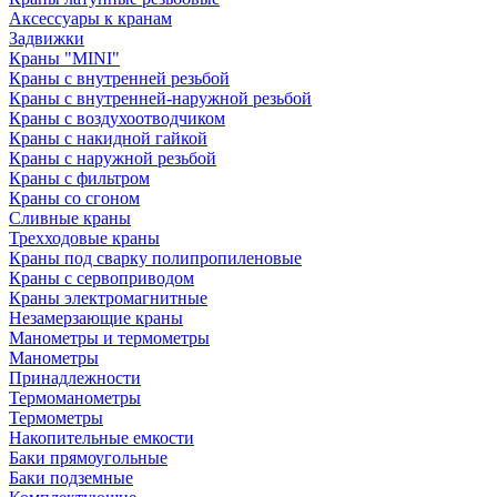
Аксессуары к кранам
Задвижки
Краны "MINI"
Краны с внутренней резьбой
Краны с внутренней-наружной резьбой
Краны с воздухоотводчиком
Краны с накидной гайкой
Краны с наружной резьбой
Краны с фильтром
Краны со сгоном
Сливные краны
Трехходовые краны
Краны под сварку полипропиленовые
Краны с сервоприводом
Краны электромагнитные
Незамерзающие краны
Манометры и термометры
Манометры
Принадлежности
Термоманометры
Термометры
Накопительные емкости
Баки прямоугольные
Баки подземные