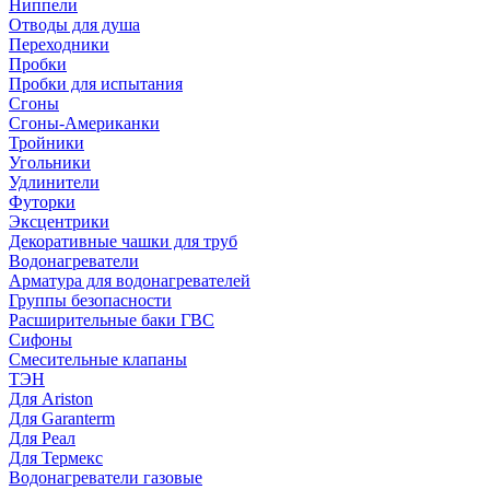
Ниппели
Отводы для душа
Переходники
Пробки
Пробки для испытания
Сгоны
Сгоны-Американки
Тройники
Угольники
Удлинители
Футорки
Эксцентрики
Декоративные чашки для труб
Водонагреватели
Арматура для водонагревателей
Группы безопасности
Расширительные баки ГВС
Сифоны
Смесительные клапаны
ТЭН
Для Ariston
Для Garanterm
Для Реал
Для Термекс
Водонагреватели газовые