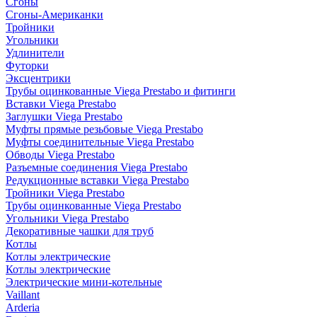
Сгоны
Сгоны-Американки
Тройники
Угольники
Удлинители
Футорки
Эксцентрики
Трубы оцинкованные Viega Prestabo и фитинги
Вставки Viega Prestabo
Заглушки Viega Prestabo
Муфты прямые резьбовые Viega Prestabo
Муфты соединительные Viega Prestabo
Обводы Viega Prestabo
Разъемные соединения Viega Prestabo
Редукционные вставки Viega Prestabo
Тройники Viega Prestabo
Трубы оцинкованные Viega Prestabo
Угольники Viega Prestabo
Декоративные чашки для труб
Котлы
Котлы электрические
Котлы электрические
Электрические мини-котельные
Vaillant
Arderia