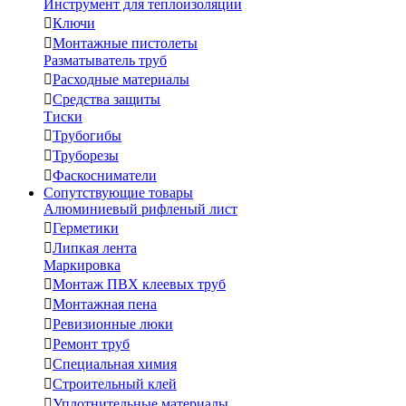
Инструмент для теплоизоляции

Ключи

Монтажные пистолеты
Разматыватель труб

Расходные материалы

Средства защиты
Тиски

Трубогибы

Труборезы

Фаскосниматели
Сопутствующие товары
Алюминиевый рифленый лист

Герметики

Липкая лента
Маркировка

Монтаж ПВХ клеевых труб

Монтажная пена

Ревизионные люки

Ремонт труб

Специальная химия

Строительный клей

Уплотнительные материалы