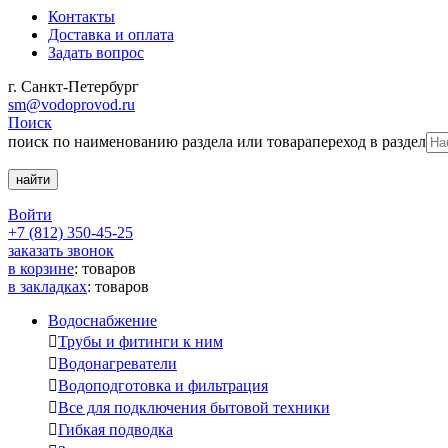
Контакты
Доставка и оплата
Задать вопрос
г. Санкт-Петербург
sm@vodoprovod.ru
Поиск
поиск по наименованию раздела или товара
переход в раздел
Войти
+7 (812) 350-45-25
заказать звонок
в корзине
:
товаров
в закладках
:
товаров
Водоснабжение

Трубы и фитинги к ним

Водонагреватели

Водоподготовка и фильтрация

Все для подключения бытовой техники

Гибкая подводка