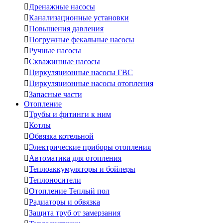

Дренажные насосы

Канализационные установки

Повышения давления

Погружные фекальные насосы

Ручные насосы

Скважинные насосы

Циркуляционные насосы ГВС

Циркуляционные насосы отопления

Запасные части
Отопление

Трубы и фитинги к ним

Котлы

Обвязка котельной

Электрические приборы отопления

Автоматика для отопления

Теплоаккумуляторы и бойлеры

Теплоносители

Отопление Теплый пол

Радиаторы и обвязка

Защита труб от замерзания