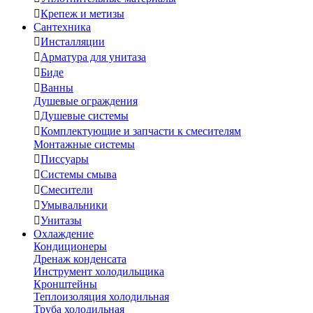

Крепеж и метизы
Сантехника

Инсталляции

Арматура для унитаза

Биде

Ванны
Душевые ограждения

Душевые системы

Комплектующие и запчасти к смесителям
Монтажные системы

Писсуары

Системы смыва

Смесители

Умывальники

Унитазы
Охлаждение
Кондиционеры
Дренаж конденсата
Инструмент холодильщика
Кронштейны
Теплоизоляция холодильная
Труба холодильная