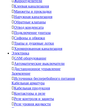

Жироотделители

Клеевая канализация

Манжеты и прокладки

Наружная канализация

Обратные клапаны

Отвод конденсата

Подключение унитаза

Сифоны и обвязки

Трапы и душевые лотки

Хромированная канализация
Электрика

GSM оборудование

Автоматические выключатели

Дистанционное управление
Заземление

Источники бесперебойного питания
Кабельная арматура

Кабельная продукция

Контакторы и реле

Реле контроля и защиты

Реле уровня жидкости