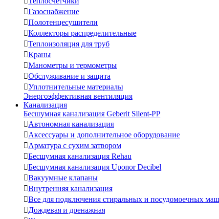

Теплосчетчики

Газоснабжение

Полотенцесушители

Коллекторы распределительные

Теплоизоляция для труб

Краны

Манометры и термометры

Обслуживание и защита

Уплотнительные материалы
Энергоэффективная вентиляция
Канализация
Бесшумная канализация Geberit Silent-PP

Автономная канализация

Аксессуары и дополнительное оборудование

Арматура с сухим затвором

Бесшумная канализация Rehau

Бесшумная канализация Uponor Decibel

Вакуумные клапаны

Внутренняя канализация

Все для подключения стиральных и посудомоечных ма

Дождевая и дренажная