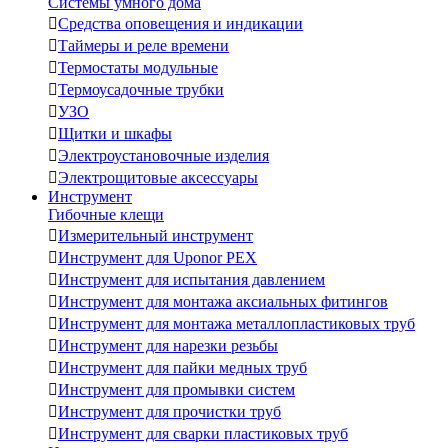
Системы умного дома

Средства оповещения и индикации

Таймеры и реле времени

Термостаты модульные

Термоусадочные трубки

УЗО

Щитки и шкафы

Электроустановочные изделия

Электрощитовые аксессуары
Инструмент
Гибочные клещи

Измерительный инструмент

Инструмент для Uponor PEX

Инструмент для испытания давлением

Инструмент для монтажа аксиальных фитингов

Инструмент для монтажа металлопластиковых труб

Инструмент для нарезки резьбы

Инструмент для пайки медных труб

Инструмент для промывки систем

Инструмент для прочистки труб

Инструмент для сварки пластиковых труб