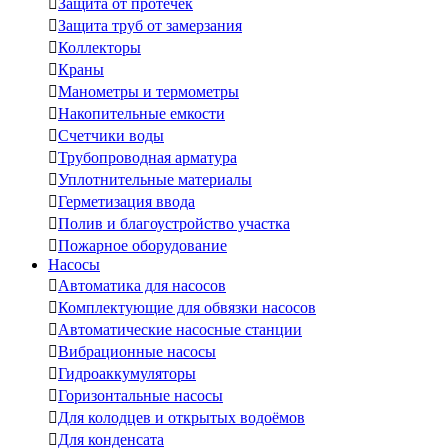

Защита от протечек

Защита труб от замерзания

Коллекторы

Краны

Манометры и термометры

Накопительные емкости

Счетчики воды

Трубопроводная арматура

Уплотнительные материалы

Герметизация ввода

Полив и благоустройство участка

Пожарное оборудование
Насосы

Автоматика для насосов

Комплектующие для обвязки насосов

Автоматические насосные станции

Вибрационные насосы

Гидроаккумуляторы

Горизонтальные насосы

Для колодцев и открытых водоёмов

Для конденсата