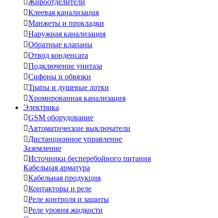

Жироотделители

Клеевая канализация

Манжеты и прокладки

Наружная канализация

Обратные клапаны

Отвод конденсата

Подключение унитаза

Сифоны и обвязки

Трапы и душевые лотки

Хромированная канализация
Электрика

GSM оборудование

Автоматические выключатели

Дистанционное управление
Заземление

Источники бесперебойного питания
Кабельная арматура

Кабельная продукция

Контакторы и реле

Реле контроля и защиты

Реле уровня жидкости