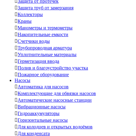

Защита от протечек

Защита труб от замерзания

Коллекторы

Краны

Манометры и термометры

Накопительные емкости

Счетчики воды

Трубопроводная арматура

Уплотнительные материалы

Герметизация ввода

Полив и благоустройство участка

Пожарное оборудование
Насосы

Автоматика для насосов

Комплектующие для обвязки насосов

Автоматические насосные станции

Вибрационные насосы

Гидроаккумуляторы

Горизонтальные насосы

Для колодцев и открытых водоёмов

Для конденсата