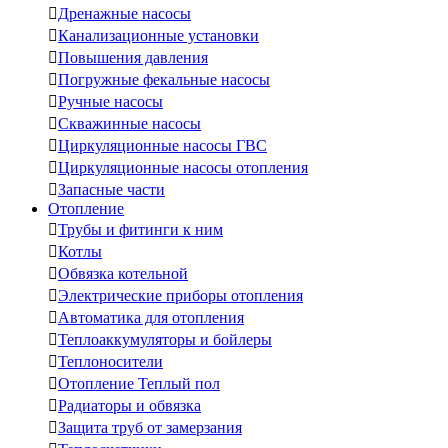

Дренажные насосы

Канализационные установки

Повышения давления

Погружные фекальные насосы

Ручные насосы

Скважинные насосы

Циркуляционные насосы ГВС

Циркуляционные насосы отопления

Запасные части
Отопление

Трубы и фитинги к ним

Котлы

Обвязка котельной

Электрические приборы отопления

Автоматика для отопления

Теплоаккумуляторы и бойлеры

Теплоносители

Отопление Теплый пол

Радиаторы и обвязка

Защита труб от замерзания