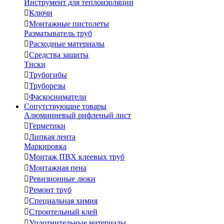
Инструмент для теплоизоляции

Ключи

Монтажные пистолеты
Разматыватель труб

Расходные материалы

Средства защиты
Тиски

Трубогибы

Труборезы

Фаскосниматели
Сопутствующие товары
Алюминиевый рифленый лист

Герметики

Липкая лента
Маркировка

Монтаж ПВХ клеевых труб

Монтажная пена

Ревизионные люки

Ремонт труб

Специальная химия

Строительный клей

Уплотнительные материалы