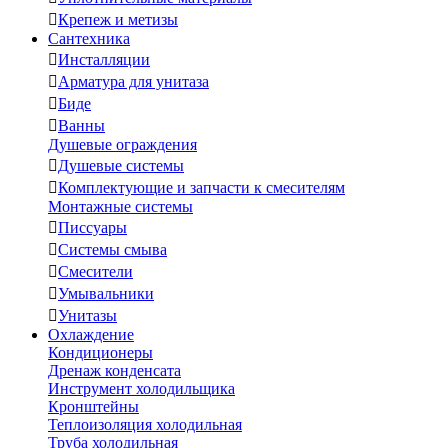

Крепеж и метизы
Сантехника

Инсталляции

Арматура для унитаза

Биде

Ванны
Душевые ограждения

Душевые системы

Комплектующие и запчасти к смесителям
Монтажные системы

Писсуары

Системы смыва

Смесители

Умывальники

Унитазы
Охлаждение
Кондиционеры
Дренаж конденсата
Инструмент холодильщика
Кронштейны
Теплоизоляция холодильная
Труба холодильная