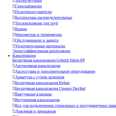

Теплосчетчики

Газоснабжение

Полотенцесушители

Коллекторы распределительные

Теплоизоляция для труб

Краны

Манометры и термометры

Обслуживание и защита

Уплотнительные материалы
Энергоэффективная вентиляция
Канализация
Бесшумная канализация Geberit Silent-PP

Автономная канализация

Аксессуары и дополнительное оборудование

Арматура с сухим затвором

Бесшумная канализация Rehau

Бесшумная канализация Uponor Decibel

Вакуумные клапаны

Внутренняя канализация

Все для подключения стиральных и посудомоечных ма

Дождевая и дренажная