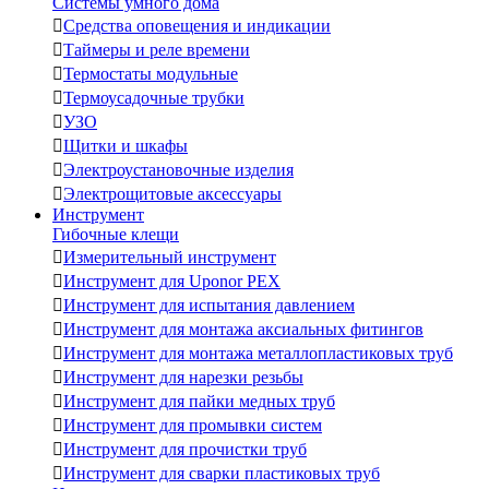
Системы умного дома

Средства оповещения и индикации

Таймеры и реле времени

Термостаты модульные

Термоусадочные трубки

УЗО

Щитки и шкафы

Электроустановочные изделия

Электрощитовые аксессуары
Инструмент
Гибочные клещи

Измерительный инструмент

Инструмент для Uponor PEX

Инструмент для испытания давлением

Инструмент для монтажа аксиальных фитингов

Инструмент для монтажа металлопластиковых труб

Инструмент для нарезки резьбы

Инструмент для пайки медных труб

Инструмент для промывки систем

Инструмент для прочистки труб

Инструмент для сварки пластиковых труб