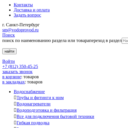
Контакты
Доставка и оплата
Задать вопрос
г. Санкт-Петербург
sm@vodoprovod.ru
Поиск
поиск по наименованию раздела или товара
переход в раздел
Войти
+7 (812) 350-45-25
заказать звонок
в корзине
:
товаров
в закладках
:
товаров
Водоснабжение

Трубы и фитинги к ним

Водонагреватели

Водоподготовка и фильтрация

Все для подключения бытовой техники

Гибкая подводка