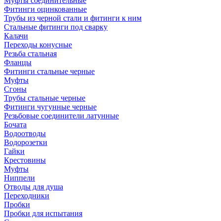
Муфты соединительные
Фитинги оцинкованные
Трубы из черной стали и фитинги к ним
Стальные фитинги под сварку
Калачи
Переходы конусные
Резьба стальная
Фланцы
Фитинги стальные черные
Муфты
Сгоны
Трубы стальные черные
Фитинги чугунные черные
Резьбовые соединители латунные
Бочата
Водоотводы
Водорозетки
Гайки
Крестовины
Муфты
Ниппели
Отводы для душа
Переходники
Пробки
Пробки для испытания