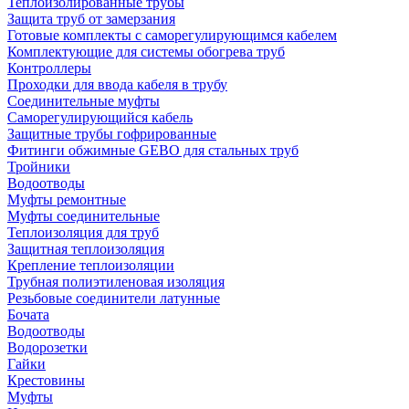
Теплоизолированные трубы
Защита труб от замерзания
Готовые комплекты с саморегулирующимся кабелем
Комплектующие для системы обогрева труб
Контроллеры
Проходки для ввода кабеля в трубу
Соединительные муфты
Саморегулирующийся кабель
Защитные трубы гофрированные
Фитинги обжимные GEBO для стальных труб
Тройники
Водоотводы
Муфты ремонтные
Муфты соединительные
Теплоизоляция для труб
Защитная теплоизоляция
Крепление теплоизоляции
Трубная полиэтиленовая изоляция
Резьбовые соединители латунные
Бочата
Водоотводы
Водорозетки
Гайки
Крестовины
Муфты