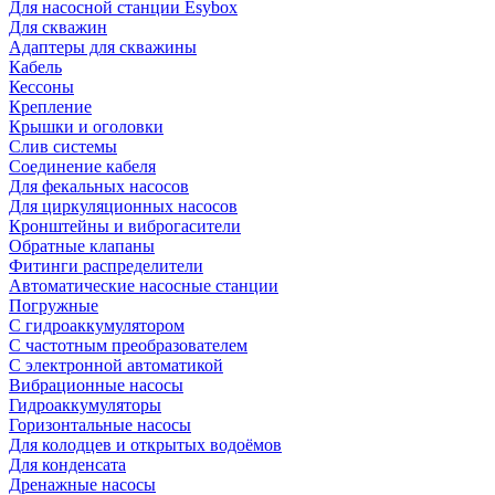
Для насосной станции Esybox
Для скважин
Адаптеры для скважины
Кабель
Кессоны
Крепление
Крышки и оголовки
Слив системы
Соединение кабеля
Для фекальных насосов
Для циркуляционных насосов
Кронштейны и виброгасители
Обратные клапаны
Фитинги распределители
Автоматические насосные станции
Погружные
С гидроаккумулятором
С частотным преобразователем
С электронной автоматикой
Вибрационные насосы
Гидроаккумуляторы
Горизонтальные насосы
Для колодцев и открытых водоёмов
Для конденсата
Дренажные насосы