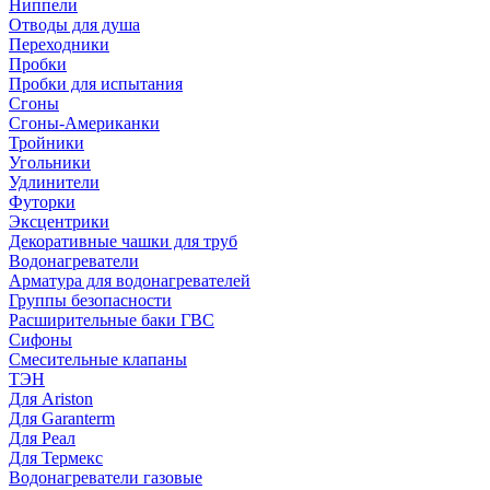
Ниппели
Отводы для душа
Переходники
Пробки
Пробки для испытания
Сгоны
Сгоны-Американки
Тройники
Угольники
Удлинители
Футорки
Эксцентрики
Декоративные чашки для труб
Водонагреватели
Арматура для водонагревателей
Группы безопасности
Расширительные баки ГВС
Сифоны
Смесительные клапаны
ТЭН
Для Ariston
Для Garanterm
Для Реал
Для Термекс
Водонагреватели газовые