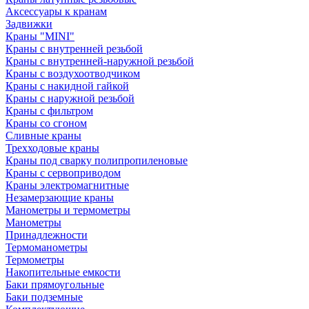
Аксессуары к кранам
Задвижки
Краны "MINI"
Краны с внутренней резьбой
Краны с внутренней-наружной резьбой
Краны с воздухоотводчиком
Краны с накидной гайкой
Краны с наружной резьбой
Краны с фильтром
Краны со сгоном
Сливные краны
Трехходовые краны
Краны под сварку полипропиленовые
Краны с сервоприводом
Краны электромагнитные
Незамерзающие краны
Манометры и термометры
Манометры
Принадлежности
Термоманометры
Термометры
Накопительные емкости
Баки прямоугольные
Баки подземные