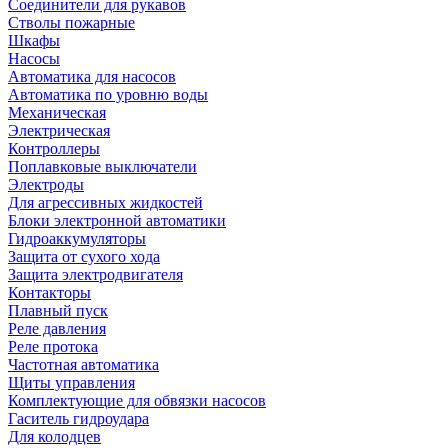
Соединители для рукавов
Стволы пожарные
Шкафы
Насосы
Автоматика для насосов
Автоматика по уровню воды
Механическая
Электрическая
Контроллеры
Поплавковые выключатели
Электроды
Для агрессивных жидкостей
Блоки электронной автоматики
Гидроаккумуляторы
Защита от сухого хода
Защита электродвигателя
Контакторы
Плавный пуск
Реле давления
Реле протока
Частотная автоматика
Щиты управления
Комплектующие для обвязки насосов
Гаситель гидроудара
Для колодцев