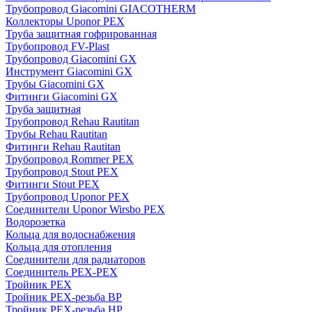
Трубопровод Giacomini GIACOTHERM
Коллекторы Uponor PEX
Труба защитная гофрированная
Трубопровод FV-Plast
Трубопровод Giacomini GX
Инструмент Giacomini GX
Трубы Giacomini GX
Фитинги Giacomini GX
Труба защитная
Трубопровод Rehau Rautitan
Трубы Rehau Rautitan
Фитинги Rehau Rautitan
Трубопровод Rommer PEX
Трубопровод Stout PEX
Фитинги Stout PEX
Трубопровод Uponor PEX
Соединители Uponor Wirsbo PEX
Водорозетка
Кольца для водоснабжения
Кольца для отопления
Соединители для радиаторов
Соединитель PEX-PEX
Тройник PEX
Тройник PEX-резьба ВР
Тройник PEX-резьба НР