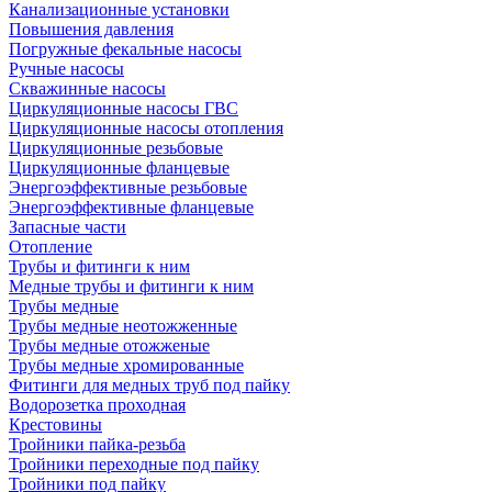
Канализационные установки
Повышения давления
Погружные фекальные насосы
Ручные насосы
Скважинные насосы
Циркуляционные насосы ГВС
Циркуляционные насосы отопления
Циркуляционные резьбовые
Циркуляционные фланцевые
Энергоэффективные резьбовые
Энергоэффективные фланцевые
Запасные части
Отопление
Трубы и фитинги к ним
Медные трубы и фитинги к ним
Трубы медные
Трубы медные неотожженные
Трубы медные отожженые
Трубы медные хромированные
Фитинги для медных труб под пайку
Водорозетка проходная
Крестовины
Тройники пайка-резьба
Тройники переходные под пайку
Тройники под пайку