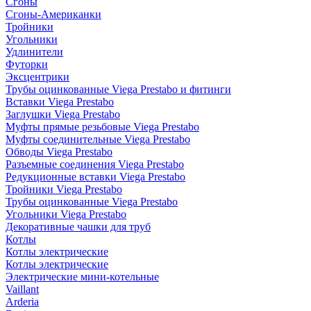
Сгоны
Сгоны-Американки
Тройники
Угольники
Удлинители
Футорки
Эксцентрики
Трубы оцинкованные Viega Prestabo и фитинги
Вставки Viega Prestabo
Заглушки Viega Prestabo
Муфты прямые резьбовые Viega Prestabo
Муфты соединительные Viega Prestabo
Обводы Viega Prestabo
Разъемные соединения Viega Prestabo
Редукционные вставки Viega Prestabo
Тройники Viega Prestabo
Трубы оцинкованные Viega Prestabo
Угольники Viega Prestabo
Декоративные чашки для труб
Котлы
Котлы электрические
Котлы электрические
Электрические мини-котельные
Vaillant
Arderia