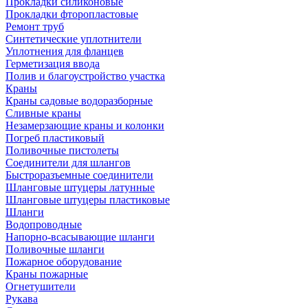
Прокладки силиконовые
Прокладки фторопластовые
Ремонт труб
Синтетические уплотнители
Уплотнения для фланцев
Герметизация ввода
Полив и благоустройство участка
Краны
Краны садовые водоразборные
Сливные краны
Незамерзающие краны и колонки
Погреб пластиковый
Поливочные пистолеты
Соединители для шлангов
Быстроразъемные соединители
Шланговые штуцеры латунные
Шланговые штуцеры пластиковые
Шланги
Водопроводные
Напорно-всасывающие шланги
Поливочные шланги
Пожарное оборудование
Краны пожарные
Огнетушители
Рукава