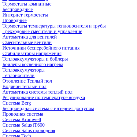
Термостаты комнатные
Беспроводные
Интернет термостаты
Проводные
Термостаты температуры теплоносителя и трубы
Трехходовые смесители и управление
Автоматика для вентилей
Смесительные вентили
Источники бесперебойного питания
Стабилизаторы напряжения
Теплоаккумуляторы и бойлеры
Бойлеры косвенного нагрева
Теплоаккумуляторы
Теплоносители
Отопление Теплый пол
Водяной теплый пол
Автоматика системы теплый пол
Регулирование по температуре воздуха
Система Berg
Беспроводная система с интернет доступом
Проводная система
Система Kromwell
Система Salus iT600
Система Salus проводная
Система Tech