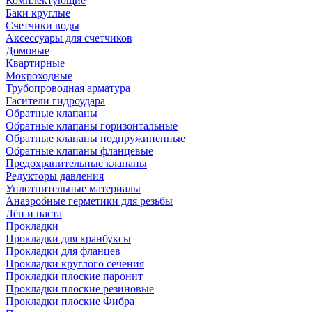
Комплектующие
Баки круглые
Счетчики воды
Аксессуары для счетчиков
Домовые
Квартирные
Мокроходные
Трубопроводная арматура
Гасители гидроудара
Обратные клапаны
Обратные клапаны горизонтальные
Обратные клапаны подпружиненные
Обратные клапаны фланцевые
Предохранительные клапаны
Редукторы давления
Уплотнительные материалы
Анаэробные герметики для резьбы
Лён и паста
Прокладки
Прокладки для кранбуксы
Прокладки для фланцев
Прокладки круглого сечения
Прокладки плоские паронит
Прокладки плоские резиновые
Прокладки плоские Фибра