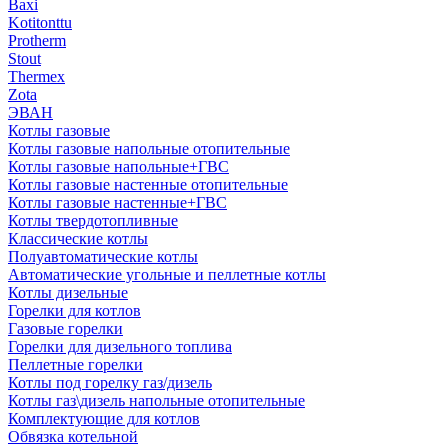
Baxi
Kotitonttu
Protherm
Stout
Thermex
Zota
ЭВАН
Котлы газовые
Котлы газовые напольные отопительные
Котлы газовые напольные+ГВС
Котлы газовые настенные отопительные
Котлы газовые настенные+ГВС
Котлы твердотопливные
Классические котлы
Полуавтоматические котлы
Автоматические угольные и пеллетные котлы
Котлы дизельные
Горелки для котлов
Газовые горелки
Горелки для дизельного топлива
Пеллетные горелки
Котлы под горелку газ/дизель
Котлы газ\дизель напольные отопительные
Комплектующие для котлов
Обвязка котельной