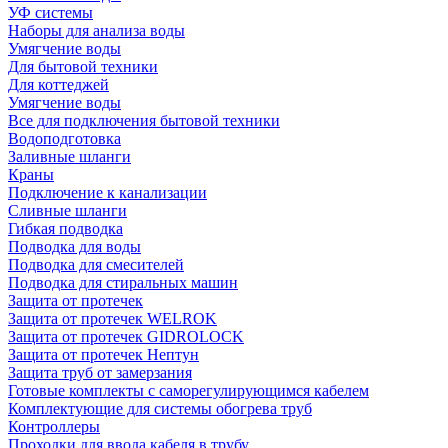
УФ системы
Наборы для анализа воды
Умягчение воды
Для бытовой техники
Для коттеджей
Умягчение воды
Все для подключения бытовой техники
Водоподготовка
Заливные шланги
Краны
Подключение к канализации
Сливные шланги
Гибкая подводка
Подводка для воды
Подводка для смесителей
Подводка для стиральных машин
Защита от протечек
Защита от протечек WELROK
Защита от протечек GIDROLOCK
Защита от протечек Нептун
Защита труб от замерзания
Готовые комплекты с саморегулирующимся кабелем
Комплектующие для системы обогрева труб
Контроллеры
Проходки для ввода кабеля в трубу