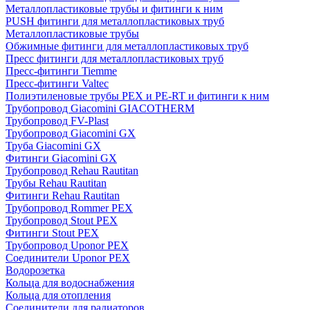
Металлопластиковые трубы и фитинги к ним
PUSH фитинги для металлопластиковых труб
Металлопластиковые трубы
Обжимные фитинги для металлопластиковых труб
Пресс фитинги для металлопластиковых труб
Пресс-фитинги Tiemme
Пресс-фитинги Valtec
Полиэтиленовые трубы PEX и PE-RT и фитинги к ним
Трубопровод Giacomini GIACOTHERM
Трубопровод FV-Plast
Трубопровод Giacomini GX
Труба Giacomini GX
Фитинги Giacomini GX
Трубопровод Rehau Rautitan
Трубы Rehau Rautitan
Фитинги Rehau Rautitan
Трубопровод Rommer PEX
Трубопровод Stout PEX
Фитинги Stout PEX
Трубопровод Uponor PEX
Соединители Uponor PEX
Водорозетка
Кольца для водоснабжения
Кольца для отопления
Соединители для радиаторов