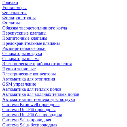
Горелки
Уровнемеры
Фикспакеты
Фильтропатроны
Фильтры
Обвязка твердотопливного котла
Перепускные клапаны
Подпиточные клапаны
Предохранительные клапаны
Расширительные баки
Сепараторы воздуха
Сепараторы шлама
Электрические приборы отопления
Пушки тепловые
Электрические конвекторы
Автоматика для отопления
GSM управление
Автоматика для теплых полов
Автоматика для водяных теплых полов
Автоматизация температуры воздуха
Система Kromwell проводная
Система Uni-Fitt проводная
Система Uni-Fitt беспроводная
Система Salus проводная
Система Salus беспроводная