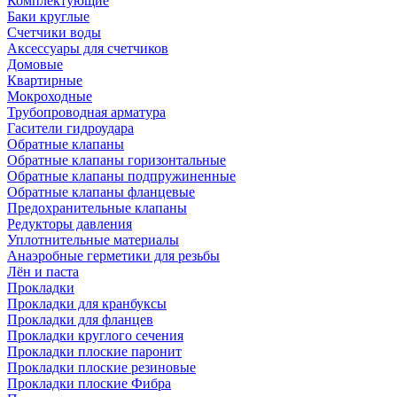
Комплектующие
Баки круглые
Счетчики воды
Аксессуары для счетчиков
Домовые
Квартирные
Мокроходные
Трубопроводная арматура
Гасители гидроудара
Обратные клапаны
Обратные клапаны горизонтальные
Обратные клапаны подпружиненные
Обратные клапаны фланцевые
Предохранительные клапаны
Редукторы давления
Уплотнительные материалы
Анаэробные герметики для резьбы
Лён и паста
Прокладки
Прокладки для кранбуксы
Прокладки для фланцев
Прокладки круглого сечения
Прокладки плоские паронит
Прокладки плоские резиновые
Прокладки плоские Фибра