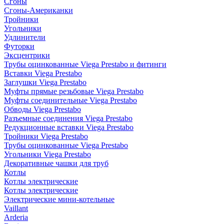
Сгоны
Сгоны-Американки
Тройники
Угольники
Удлинители
Футорки
Эксцентрики
Трубы оцинкованные Viega Prestabo и фитинги
Вставки Viega Prestabo
Заглушки Viega Prestabo
Муфты прямые резьбовые Viega Prestabo
Муфты соединительные Viega Prestabo
Обводы Viega Prestabo
Разъемные соединения Viega Prestabo
Редукционные вставки Viega Prestabo
Тройники Viega Prestabo
Трубы оцинкованные Viega Prestabo
Угольники Viega Prestabo
Декоративные чашки для труб
Котлы
Котлы электрические
Котлы электрические
Электрические мини-котельные
Vaillant
Arderia