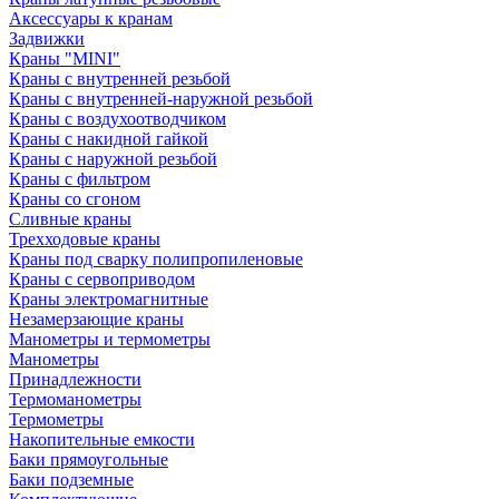
Аксессуары к кранам
Задвижки
Краны "MINI"
Краны с внутренней резьбой
Краны с внутренней-наружной резьбой
Краны с воздухоотводчиком
Краны с накидной гайкой
Краны с наружной резьбой
Краны с фильтром
Краны со сгоном
Сливные краны
Трехходовые краны
Краны под сварку полипропиленовые
Краны с сервоприводом
Краны электромагнитные
Незамерзающие краны
Манометры и термометры
Манометры
Принадлежности
Термоманометры
Термометры
Накопительные емкости
Баки прямоугольные
Баки подземные