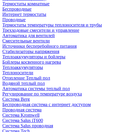
Термостаты комнатные
Беспроводные
Интернет термостаты
Проводные
Термостаты температуры теплоносителя и трубы
Трехходовые смесители и управление
Автоматика для вентилей
Смесительные вентили
Источники бесперебойного питания
Стабилизаторы напряжения
Теплоаккумуляторы и бойлеры
Бойлеры косвенного нагрева
Теплоаккумуляторы
Теплоносители
Отопление Теплый пол
Водяной теплый пол
Автоматика системы теплый пол
Регулирование по температуре воздуха
Система Berg
Беспроводная система с интернет доступом
Проводная система
Система Kromwell
Система Salus iT600
Система Salus проводная
Система Tech