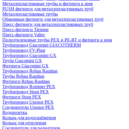
Металлопластиковые трубы и фитинги к ним
PUSH фитинги для металлопластиковых труб
Металлопластиковые трубы
Обжимные фитинги для металлопластиковых труб
Пресс фитинги для металлопластиковых труб
Пресс-фитинги Tiemme
Пресс-фитинги Valtec
Полиэтиленовые трубы PEX и PE-RT и фитинги к ним
Трубопровод Giacomini GIACOTHERM
Трубопровод FV-Plast
Трубопровод Giacomini GX
Труба Giacomini GX
Фитинги Giacomini GX
Трубопровод Rehau Rautitan
Трубы Rehau Rautitan
Фитинги Rehau Rautitan
Трубопровод Rommer PEX
Трубопровод Stout PEX
Фитинги Stout PEX
Трубопровод Uponor PEX
Соединители Uponor PEX
Водорозетка
Кольца для водоснабжения
Кольца для отопления
Соединители для радиаторов