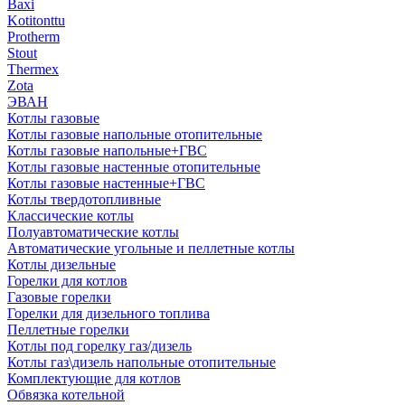
Baxi
Kotitonttu
Protherm
Stout
Thermex
Zota
ЭВАН
Котлы газовые
Котлы газовые напольные отопительные
Котлы газовые напольные+ГВС
Котлы газовые настенные отопительные
Котлы газовые настенные+ГВС
Котлы твердотопливные
Классические котлы
Полуавтоматические котлы
Автоматические угольные и пеллетные котлы
Котлы дизельные
Горелки для котлов
Газовые горелки
Горелки для дизельного топлива
Пеллетные горелки
Котлы под горелку газ/дизель
Котлы газ\дизель напольные отопительные
Комплектующие для котлов
Обвязка котельной