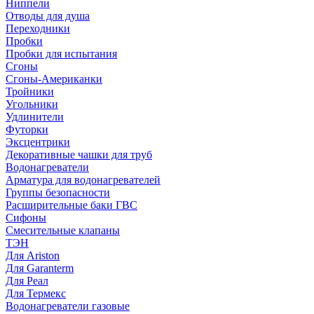
Ниппели
Отводы для душа
Переходники
Пробки
Пробки для испытания
Сгоны
Сгоны-Американки
Тройники
Угольники
Удлинители
Футорки
Эксцентрики
Декоративные чашки для труб
Водонагреватели
Арматура для водонагревателей
Группы безопасности
Расширительные баки ГВС
Сифоны
Смесительные клапаны
ТЭН
Для Ariston
Для Garanterm
Для Реал
Для Термекс
Водонагреватели газовые