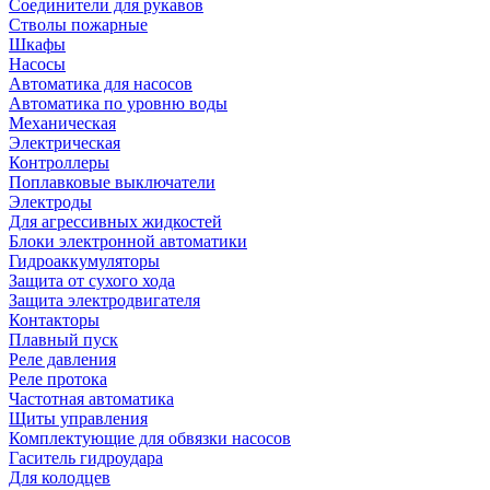
Соединители для рукавов
Стволы пожарные
Шкафы
Насосы
Автоматика для насосов
Автоматика по уровню воды
Механическая
Электрическая
Контроллеры
Поплавковые выключатели
Электроды
Для агрессивных жидкостей
Блоки электронной автоматики
Гидроаккумуляторы
Защита от сухого хода
Защита электродвигателя
Контакторы
Плавный пуск
Реле давления
Реле протока
Частотная автоматика
Щиты управления
Комплектующие для обвязки насосов
Гаситель гидроудара
Для колодцев