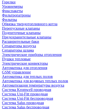
Горелки
Уровнемеры
Фикспакеты
Фильтропатроны
Фильтры
Обвязка твердотопливного котла
Перепускные клапаны
Подпиточные клапаны
Предохранительные клапаны
Расширительные баки
Сепараторы воздуха
Сепараторы шлама
Электрические приборы отопления
Пушки тепловые
Электрические конвекторы
Автоматика для отопления
GSM управление
Автоматика для теплых полов
Автоматика для водяных теплых полов
Автоматизация температуры воздуха
Система Kromwell проводная
Система Uni-Fitt проводная
Система Uni-Fitt беспроводная
Система Salus проводная
Система Salus беспроводная