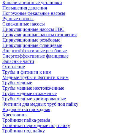
Канализационные установки
Повышения давления
Погружные фекальные насосы
Ручные насосы
Скважинные насосы
Циркуляционные насосы ГВС
Циркуляционные насосы отопления
Циркуляционные резьбовые
Циркуляционные фланцевые
Энергоэффективные резьбовые
Энергоэффективные фланцевые
Запасные части
Отопление
Трубы и фитинги к ним
Медные трубы и фитинги к ним
Трубы медные
Трубы медные неотожженные
Трубы медные отожженые
Трубы медные хромированные
Фитинги для медных труб под пайку
Водорозетка проходная
Крестовины
Тройники пайка-резьба
Тройники переходные под пайку
Тройники под пайку