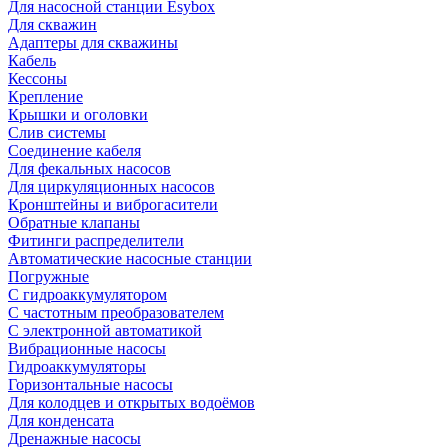
Для насосной станции Esybox
Для скважин
Адаптеры для скважины
Кабель
Кессоны
Крепление
Крышки и оголовки
Слив системы
Соединение кабеля
Для фекальных насосов
Для циркуляционных насосов
Кронштейны и виброгасители
Обратные клапаны
Фитинги распределители
Автоматические насосные станции
Погружные
С гидроаккумулятором
С частотным преобразователем
С электронной автоматикой
Вибрационные насосы
Гидроаккумуляторы
Горизонтальные насосы
Для колодцев и открытых водоёмов
Для конденсата
Дренажные насосы