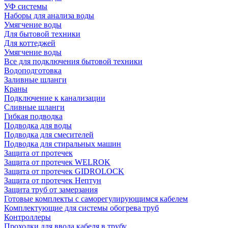
УФ системы
Наборы для анализа воды
Умягчение воды
Для бытовой техники
Для коттеджей
Умягчение воды
Все для подключения бытовой техники
Водоподготовка
Заливные шланги
Краны
Подключение к канализации
Сливные шланги
Гибкая подводка
Подводка для воды
Подводка для смесителей
Подводка для стиральных машин
Защита от протечек
Защита от протечек WELROK
Защита от протечек GIDROLOCK
Защита от протечек Нептун
Защита труб от замерзания
Готовые комплекты с саморегулирующимся кабелем
Комплектующие для системы обогрева труб
Контроллеры
Проходки для ввода кабеля в трубу