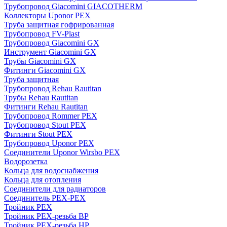
Трубопровод Giacomini GIACOTHERM
Коллекторы Uponor PEX
Труба защитная гофрированная
Трубопровод FV-Plast
Трубопровод Giacomini GX
Инструмент Giacomini GX
Трубы Giacomini GX
Фитинги Giacomini GX
Труба защитная
Трубопровод Rehau Rautitan
Трубы Rehau Rautitan
Фитинги Rehau Rautitan
Трубопровод Rommer PEX
Трубопровод Stout PEX
Фитинги Stout PEX
Трубопровод Uponor PEX
Соединители Uponor Wirsbo PEX
Водорозетка
Кольца для водоснабжения
Кольца для отопления
Соединители для радиаторов
Соединитель PEX-PEX
Тройник PEX
Тройник PEX-резьба ВР
Тройник PEX-резьба НР