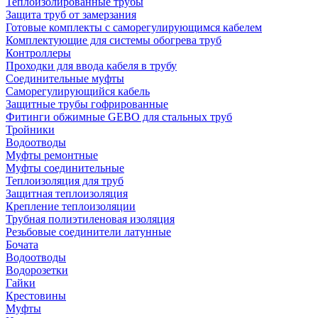
Теплоизолированные трубы
Защита труб от замерзания
Готовые комплекты с саморегулирующимся кабелем
Комплектующие для системы обогрева труб
Контроллеры
Проходки для ввода кабеля в трубу
Соединительные муфты
Саморегулирующийся кабель
Защитные трубы гофрированные
Фитинги обжимные GEBO для стальных труб
Тройники
Водоотводы
Муфты ремонтные
Муфты соединительные
Теплоизоляция для труб
Защитная теплоизоляция
Крепление теплоизоляции
Трубная полиэтиленовая изоляция
Резьбовые соединители латунные
Бочата
Водоотводы
Водорозетки
Гайки
Крестовины
Муфты