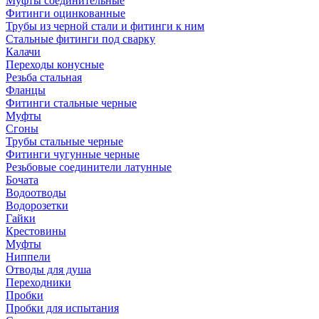
Муфты соединительные
Фитинги оцинкованные
Трубы из черной стали и фитинги к ним
Стальные фитинги под сварку
Калачи
Переходы конусные
Резьба стальная
Фланцы
Фитинги стальные черные
Муфты
Сгоны
Трубы стальные черные
Фитинги чугунные черные
Резьбовые соединители латунные
Бочата
Водоотводы
Водорозетки
Гайки
Крестовины
Муфты
Ниппели
Отводы для душа
Переходники
Пробки
Пробки для испытания