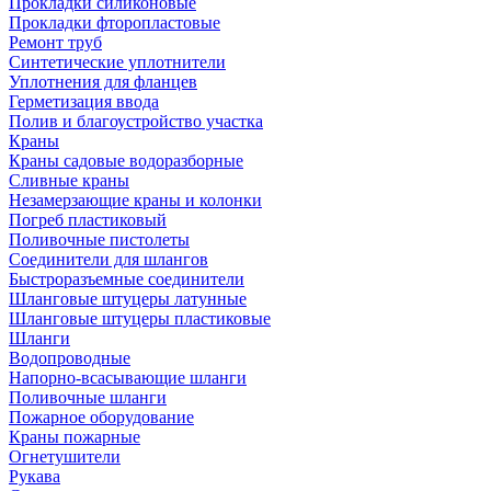
Прокладки силиконовые
Прокладки фторопластовые
Ремонт труб
Синтетические уплотнители
Уплотнения для фланцев
Герметизация ввода
Полив и благоустройство участка
Краны
Краны садовые водоразборные
Сливные краны
Незамерзающие краны и колонки
Погреб пластиковый
Поливочные пистолеты
Соединители для шлангов
Быстроразъемные соединители
Шланговые штуцеры латунные
Шланговые штуцеры пластиковые
Шланги
Водопроводные
Напорно-всасывающие шланги
Поливочные шланги
Пожарное оборудование
Краны пожарные
Огнетушители
Рукава