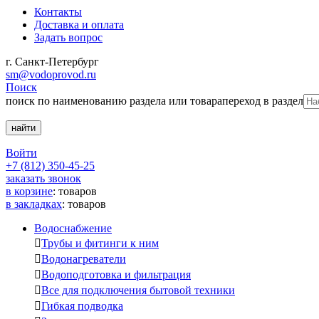
Контакты
Доставка и оплата
Задать вопрос
г. Санкт-Петербург
sm@vodoprovod.ru
Поиск
поиск по наименованию раздела или товара
переход в раздел
Войти
+7 (812) 350-45-25
заказать звонок
в корзине
:
товаров
в закладках
:
товаров
Водоснабжение

Трубы и фитинги к ним

Водонагреватели

Водоподготовка и фильтрация

Все для подключения бытовой техники

Гибкая подводка