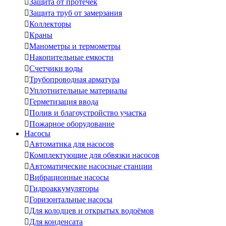

Защита от протечек

Защита труб от замерзания

Коллекторы

Краны

Манометры и термометры

Накопительные емкости

Счетчики воды

Трубопроводная арматура

Уплотнительные материалы

Герметизация ввода

Полив и благоустройство участка

Пожарное оборудование
Насосы

Автоматика для насосов

Комплектующие для обвязки насосов

Автоматические насосные станции

Вибрационные насосы

Гидроаккумуляторы

Горизонтальные насосы

Для колодцев и открытых водоёмов

Для конденсата