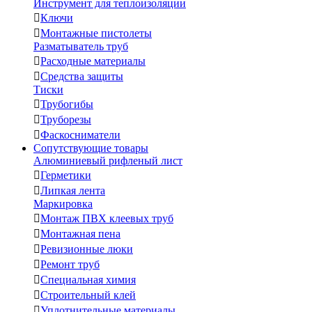
Инструмент для теплоизоляции

Ключи

Монтажные пистолеты
Разматыватель труб

Расходные материалы

Средства защиты
Тиски

Трубогибы

Труборезы

Фаскосниматели
Сопутствующие товары
Алюминиевый рифленый лист

Герметики

Липкая лента
Маркировка

Монтаж ПВХ клеевых труб

Монтажная пена

Ревизионные люки

Ремонт труб

Специальная химия

Строительный клей

Уплотнительные материалы