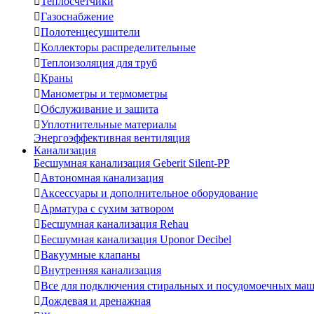

Теплосчетчики

Газоснабжение

Полотенцесушители

Коллекторы распределительные

Теплоизоляция для труб

Краны

Манометры и термометры

Обслуживание и защита

Уплотнительные материалы
Энергоэффективная вентиляция
Канализация
Бесшумная канализация Geberit Silent-PP

Автономная канализация

Аксессуары и дополнительное оборудование

Арматура с сухим затвором

Бесшумная канализация Rehau

Бесшумная канализация Uponor Decibel

Вакуумные клапаны

Внутренняя канализация

Все для подключения стиральных и посудомоечных ма

Дождевая и дренажная