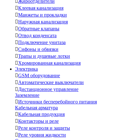

Жироотделители

Клеевая канализация

Манжеты и прокладки

Наружная канализация

Обратные клапаны

Отвод конденсата

Подключение унитаза

Сифоны и обвязки

Трапы и душевые лотки

Хромированная канализация
Электрика

GSM оборудование

Автоматические выключатели

Дистанционное управление
Заземление

Источники бесперебойного питания
Кабельная арматура

Кабельная продукция

Контакторы и реле

Реле контроля и защиты

Реле уровня жидкости