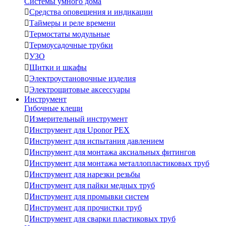
Системы умного дома

Средства оповещения и индикации

Таймеры и реле времени

Термостаты модульные

Термоусадочные трубки

УЗО

Щитки и шкафы

Электроустановочные изделия

Электрощитовые аксессуары
Инструмент
Гибочные клещи

Измерительный инструмент

Инструмент для Uponor PEX

Инструмент для испытания давлением

Инструмент для монтажа аксиальных фитингов

Инструмент для монтажа металлопластиковых труб

Инструмент для нарезки резьбы

Инструмент для пайки медных труб

Инструмент для промывки систем

Инструмент для прочистки труб

Инструмент для сварки пластиковых труб