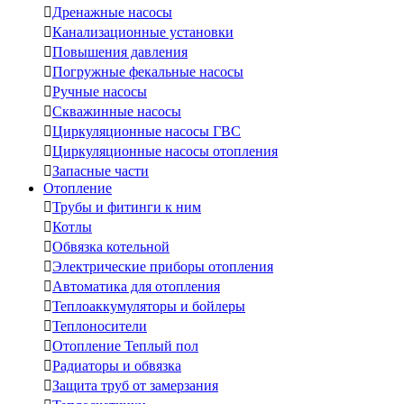

Дренажные насосы

Канализационные установки

Повышения давления

Погружные фекальные насосы

Ручные насосы

Скважинные насосы

Циркуляционные насосы ГВС

Циркуляционные насосы отопления

Запасные части
Отопление

Трубы и фитинги к ним

Котлы

Обвязка котельной

Электрические приборы отопления

Автоматика для отопления

Теплоаккумуляторы и бойлеры

Теплоносители

Отопление Теплый пол

Радиаторы и обвязка

Защита труб от замерзания