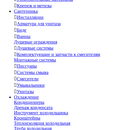

Крепеж и метизы
Сантехника

Инсталляции

Арматура для унитаза

Биде

Ванны
Душевые ограждения

Душевые системы

Комплектующие и запчасти к смесителям
Монтажные системы

Писсуары

Системы смыва

Смесители

Умывальники

Унитазы
Охлаждение
Кондиционеры
Дренаж конденсата
Инструмент холодильщика
Кронштейны
Теплоизоляция холодильная
Труба холодильная