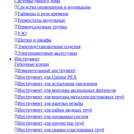
Системы умного дома

Средства оповещения и индикации

Таймеры и реле времени

Термостаты модульные

Термоусадочные трубки

УЗО

Щитки и шкафы

Электроустановочные изделия

Электрощитовые аксессуары
Инструмент
Гибочные клещи

Измерительный инструмент

Инструмент для Uponor PEX

Инструмент для испытания давлением

Инструмент для монтажа аксиальных фитингов

Инструмент для монтажа металлопластиковых труб

Инструмент для нарезки резьбы

Инструмент для пайки медных труб

Инструмент для промывки систем

Инструмент для прочистки труб

Инструмент для сварки пластиковых труб