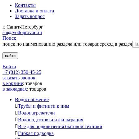
Контакты
Доставка и оплата
Задать вопрос
г. Санкт-Петербург
sm@vodoprovod.ru
Поиск
поиск по наименованию раздела или товара
переход в раздел
Войти
+7 (812) 350-45-25
заказать звонок
в корзине
:
товаров
в закладках
:
товаров
Водоснабжение

Трубы и фитинги к ним

Водонагреватели

Водоподготовка и фильтрация

Все для подключения бытовой техники

Гибкая подводка