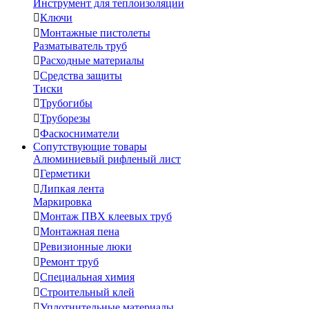
Инструмент для теплоизоляции

Ключи

Монтажные пистолеты
Разматыватель труб

Расходные материалы

Средства защиты
Тиски

Трубогибы

Труборезы

Фаскосниматели
Сопутствующие товары
Алюминиевый рифленый лист

Герметики

Липкая лента
Маркировка

Монтаж ПВХ клеевых труб

Монтажная пена

Ревизионные люки

Ремонт труб

Специальная химия

Строительный клей

Уплотнительные материалы