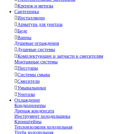

Крепеж и метизы
Сантехника

Инсталляции

Арматура для унитаза

Биде

Ванны
Душевые ограждения

Душевые системы

Комплектующие и запчасти к смесителям
Монтажные системы

Писсуары

Системы смыва

Смесители

Умывальники

Унитазы
Охлаждение
Кондиционеры
Дренаж конденсата
Инструмент холодильщика
Кронштейны
Теплоизоляция холодильная
Труба холодильная