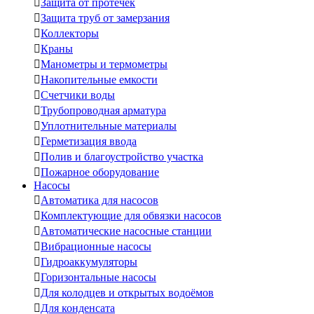

Защита от протечек

Защита труб от замерзания

Коллекторы

Краны

Манометры и термометры

Накопительные емкости

Счетчики воды

Трубопроводная арматура

Уплотнительные материалы

Герметизация ввода

Полив и благоустройство участка

Пожарное оборудование
Насосы

Автоматика для насосов

Комплектующие для обвязки насосов

Автоматические насосные станции

Вибрационные насосы

Гидроаккумуляторы

Горизонтальные насосы

Для колодцев и открытых водоёмов

Для конденсата