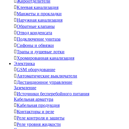

Жироотделители

Клеевая канализация

Манжеты и прокладки

Наружная канализация

Обратные клапаны

Отвод конденсата

Подключение унитаза

Сифоны и обвязки

Трапы и душевые лотки

Хромированная канализация
Электрика

GSM оборудование

Автоматические выключатели

Дистанционное управление
Заземление

Источники бесперебойного питания
Кабельная арматура

Кабельная продукция

Контакторы и реле

Реле контроля и защиты

Реле уровня жидкости