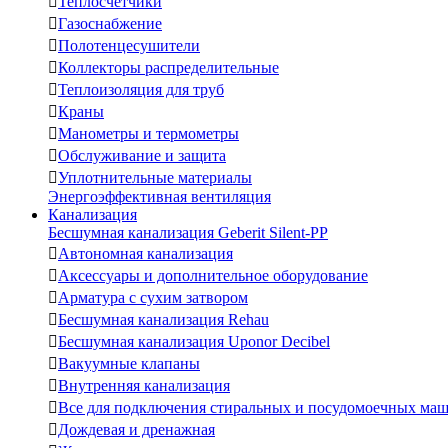

Теплосчетчики

Газоснабжение

Полотенцесушители

Коллекторы распределительные

Теплоизоляция для труб

Краны

Манометры и термометры

Обслуживание и защита

Уплотнительные материалы
Энергоэффективная вентиляция
Канализация
Бесшумная канализация Geberit Silent-PP

Автономная канализация

Аксессуары и дополнительное оборудование

Арматура с сухим затвором

Бесшумная канализация Rehau

Бесшумная канализация Uponor Decibel

Вакуумные клапаны

Внутренняя канализация

Все для подключения стиральных и посудомоечных ма

Дождевая и дренажная