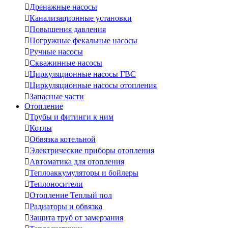

Дренажные насосы

Канализационные установки

Повышения давления

Погружные фекальные насосы

Ручные насосы

Скважинные насосы

Циркуляционные насосы ГВС

Циркуляционные насосы отопления

Запасные части
Отопление

Трубы и фитинги к ним

Котлы

Обвязка котельной

Электрические приборы отопления

Автоматика для отопления

Теплоаккумуляторы и бойлеры

Теплоносители

Отопление Теплый пол

Радиаторы и обвязка

Защита труб от замерзания