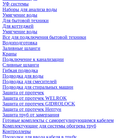
УФ системы
Наборы для анализа воды
Умягчение воды
Для бытовой техники
Для коттеджей
Умягчение воды
Все для подключения бытовой техники
Водоподготовка
Заливные шланги
Краны
Подключение к канализации
Сливные шланги
Гибкая подводка
Подводка для воды
Подводка для смесителей
Подводка для стиральных машин
Защита от протечек
Защита от протечек WELROK
Защита от протечек GIDROLOCK
Защита от протечек Нептун
Защита труб от замерзания
Готовые комплекты с саморегулирующимся кабелем
Комплектующие для системы обогрева труб
Контроллеры
Проходки для ввода кабеля в трубу