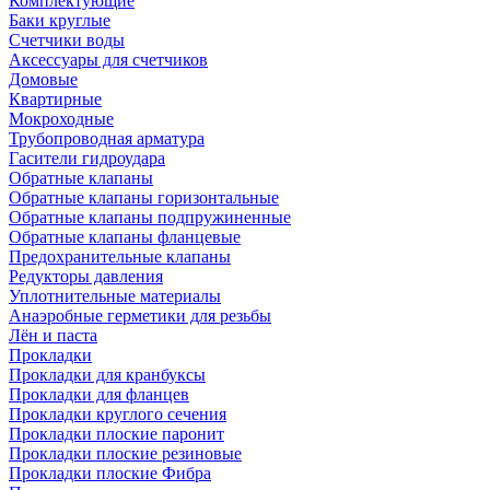
Комплектующие
Баки круглые
Счетчики воды
Аксессуары для счетчиков
Домовые
Квартирные
Мокроходные
Трубопроводная арматура
Гасители гидроудара
Обратные клапаны
Обратные клапаны горизонтальные
Обратные клапаны подпружиненные
Обратные клапаны фланцевые
Предохранительные клапаны
Редукторы давления
Уплотнительные материалы
Анаэробные герметики для резьбы
Лён и паста
Прокладки
Прокладки для кранбуксы
Прокладки для фланцев
Прокладки круглого сечения
Прокладки плоские паронит
Прокладки плоские резиновые
Прокладки плоские Фибра