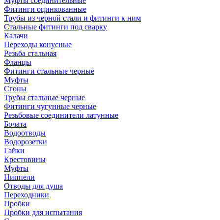
Муфты соединительные
Фитинги оцинкованные
Трубы из черной стали и фитинги к ним
Стальные фитинги под сварку
Калачи
Переходы конусные
Резьба стальная
Фланцы
Фитинги стальные черные
Муфты
Сгоны
Трубы стальные черные
Фитинги чугунные черные
Резьбовые соединители латунные
Бочата
Водоотводы
Водорозетки
Гайки
Крестовины
Муфты
Ниппели
Отводы для душа
Переходники
Пробки
Пробки для испытания