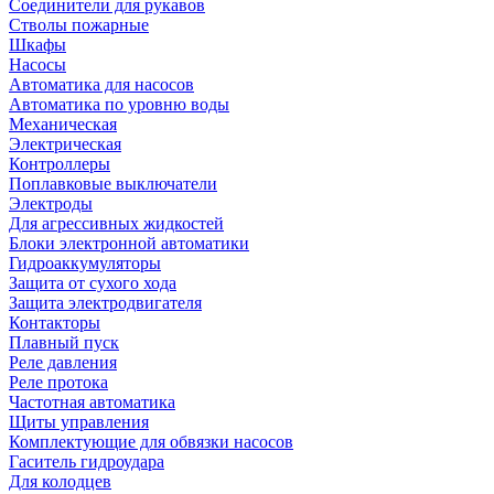
Соединители для рукавов
Стволы пожарные
Шкафы
Насосы
Автоматика для насосов
Автоматика по уровню воды
Механическая
Электрическая
Контроллеры
Поплавковые выключатели
Электроды
Для агрессивных жидкостей
Блоки электронной автоматики
Гидроаккумуляторы
Защита от сухого хода
Защита электродвигателя
Контакторы
Плавный пуск
Реле давления
Реле протока
Частотная автоматика
Щиты управления
Комплектующие для обвязки насосов
Гаситель гидроудара
Для колодцев