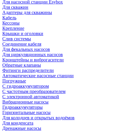
Для насосной станции Esybox
Для скважин
Адаптеры для скважины
Кабель
Кессоны
Крепление
Крышки и оголовки
Слив системы
Соединение кабеля
Для фекальных насосов
Для циркуляционных насосов
Кронштейны и виброгасители
Обратные клапаны
Фитинги распределители
Автоматические насосные станции
Погружные
С гидроаккумулятором
С частотным преобразователем
С электронной автоматикой
Вибрационные насосы
Гидроаккумуляторы
Горизонтальные насосы
Для колодцев и открытых водоёмов
Для конденсата
Дренажные насосы