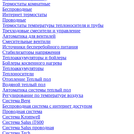
Термостаты комнатные
Беспроводные
Интернет термостаты
Проводные
Термостаты температуры теплоносителя и трубы
Трехходовые смесители и управление
Автоматика для вентилей
Смесительные вентили
Источники бесперебойного питания
Стабилизаторы напряжения
Теплоаккумуляторы и бойлеры
Бойлеры косвенного нагрева
Теплоаккумуляторы
Теплоносители
Отопление Теплый пол
Водяной теплый пол
Автоматика системы теплый пол
Регулирование по температуре воздуха
Система Berg
Беспроводная система с интернет доступом
Проводная система
Система Kromwell
Система Salus iT600
Система Salus проводная
Система Tech