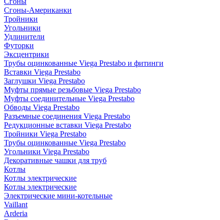
Сгоны
Сгоны-Американки
Тройники
Угольники
Удлинители
Футорки
Эксцентрики
Трубы оцинкованные Viega Prestabo и фитинги
Вставки Viega Prestabo
Заглушки Viega Prestabo
Муфты прямые резьбовые Viega Prestabo
Муфты соединительные Viega Prestabo
Обводы Viega Prestabo
Разъемные соединения Viega Prestabo
Редукционные вставки Viega Prestabo
Тройники Viega Prestabo
Трубы оцинкованные Viega Prestabo
Угольники Viega Prestabo
Декоративные чашки для труб
Котлы
Котлы электрические
Котлы электрические
Электрические мини-котельные
Vaillant
Arderia