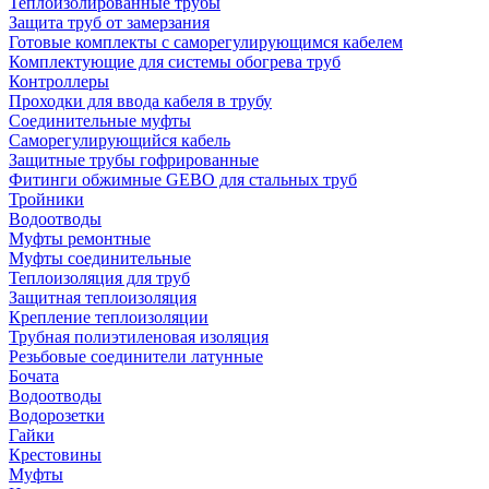
Теплоизолированные трубы
Защита труб от замерзания
Готовые комплекты с саморегулирующимся кабелем
Комплектующие для системы обогрева труб
Контроллеры
Проходки для ввода кабеля в трубу
Соединительные муфты
Саморегулирующийся кабель
Защитные трубы гофрированные
Фитинги обжимные GEBO для стальных труб
Тройники
Водоотводы
Муфты ремонтные
Муфты соединительные
Теплоизоляция для труб
Защитная теплоизоляция
Крепление теплоизоляции
Трубная полиэтиленовая изоляция
Резьбовые соединители латунные
Бочата
Водоотводы
Водорозетки
Гайки
Крестовины
Муфты