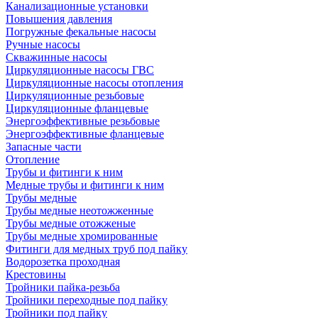
Канализационные установки
Повышения давления
Погружные фекальные насосы
Ручные насосы
Скважинные насосы
Циркуляционные насосы ГВС
Циркуляционные насосы отопления
Циркуляционные резьбовые
Циркуляционные фланцевые
Энергоэффективные резьбовые
Энергоэффективные фланцевые
Запасные части
Отопление
Трубы и фитинги к ним
Медные трубы и фитинги к ним
Трубы медные
Трубы медные неотожженные
Трубы медные отожженые
Трубы медные хромированные
Фитинги для медных труб под пайку
Водорозетка проходная
Крестовины
Тройники пайка-резьба
Тройники переходные под пайку
Тройники под пайку