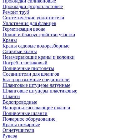
Прокладки силиконовые
Прокладки фторопластовые
Ремонт труб
Синтетические уплотнители
Уплотнения для фланцев
Герметизация ввода
Полив и благоустройство участка
Краны
Краны садовые водоразборные
Сливные краны
Незамерзающие краны и колонки
Погреб пластиковый
Поливочные пистолеты
Соединители для шлангов
Быстроразъемные соединители
Шланговые штуцеры латунные
Шланговые штуцеры пластиковые
Шланги
Водопроводные
Напорно-всасывающие шланги
Поливочные шланги
Пожарное оборудование
Краны пожарные
Огнетушители
Рукава