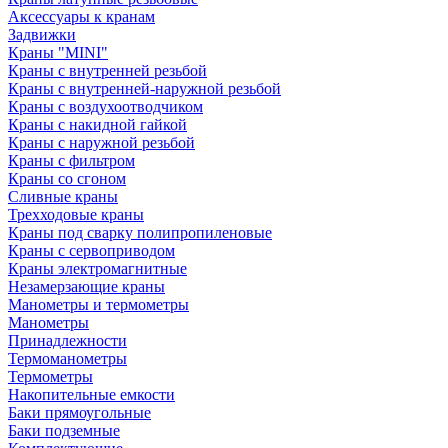
Аксессуары к кранам
Задвижки
Краны "MINI"
Краны с внутренней резьбой
Краны с внутренней-наружной резьбой
Краны с воздухоотводчиком
Краны с накидной гайкой
Краны с наружной резьбой
Краны с фильтром
Краны со сгоном
Сливные краны
Трехходовые краны
Краны под сварку полипропиленовые
Краны с сервоприводом
Краны электромагнитные
Незамерзающие краны
Манометры и термометры
Манометры
Принадлежности
Термоманометры
Термометры
Накопительные емкости
Баки прямоугольные
Баки подземные