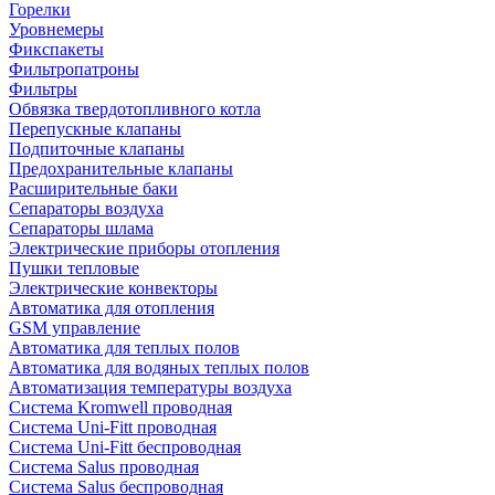
Горелки
Уровнемеры
Фикспакеты
Фильтропатроны
Фильтры
Обвязка твердотопливного котла
Перепускные клапаны
Подпиточные клапаны
Предохранительные клапаны
Расширительные баки
Сепараторы воздуха
Сепараторы шлама
Электрические приборы отопления
Пушки тепловые
Электрические конвекторы
Автоматика для отопления
GSM управление
Автоматика для теплых полов
Автоматика для водяных теплых полов
Автоматизация температуры воздуха
Система Kromwell проводная
Система Uni-Fitt проводная
Система Uni-Fitt беспроводная
Система Salus проводная
Система Salus беспроводная