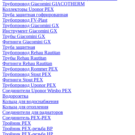
Трубопровод Giacomini GIACOTHERM
Коллекторы Uponor PEX
Труба защитная гофрированная
Трубопровод FV-Plast
Трубопровод Giacomini GX
Инструмент Giacomini GX
Трубы Giacomini GX
Фитинги Giacomini GX
Труба защитная
Трубопровод Rehau Rautitan
Трубы Rehau Rautitan
Фитинги Rehau Rautitan
Трубопровод Rommer PEX
Трубопровод Stout PEX
Фитинги Stout PEX
Трубопровод Uponor PEX
Соединители Uponor Wirsbo PEX
Водорозетка
Кольца для водоснабжения
Кольца для отопления
Соединители для радиаторов
Соединитель PEX-PEX
Тройник PEX
Тройник PEX-резьба ВР
Тройник PEX-резьба НР