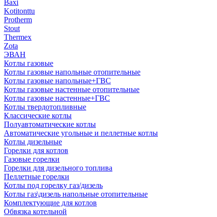
Baxi
Kotitonttu
Protherm
Stout
Thermex
Zota
ЭВАН
Котлы газовые
Котлы газовые напольные отопительные
Котлы газовые напольные+ГВС
Котлы газовые настенные отопительные
Котлы газовые настенные+ГВС
Котлы твердотопливные
Классические котлы
Полуавтоматические котлы
Автоматические угольные и пеллетные котлы
Котлы дизельные
Горелки для котлов
Газовые горелки
Горелки для дизельного топлива
Пеллетные горелки
Котлы под горелку газ/дизель
Котлы газ\дизель напольные отопительные
Комплектующие для котлов
Обвязка котельной