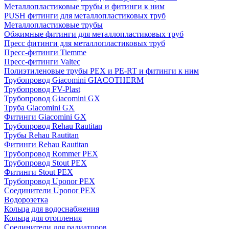
Металлопластиковые трубы и фитинги к ним
PUSH фитинги для металлопластиковых труб
Металлопластиковые трубы
Обжимные фитинги для металлопластиковых труб
Пресс фитинги для металлопластиковых труб
Пресс-фитинги Tiemme
Пресс-фитинги Valtec
Полиэтиленовые трубы PEX и PE-RT и фитинги к ним
Трубопровод Giacomini GIACOTHERM
Трубопровод FV-Plast
Трубопровод Giacomini GX
Труба Giacomini GX
Фитинги Giacomini GX
Трубопровод Rehau Rautitan
Трубы Rehau Rautitan
Фитинги Rehau Rautitan
Трубопровод Rommer PEX
Трубопровод Stout PEX
Фитинги Stout PEX
Трубопровод Uponor PEX
Соединители Uponor PEX
Водорозетка
Кольца для водоснабжения
Кольца для отопления
Соединители для радиаторов