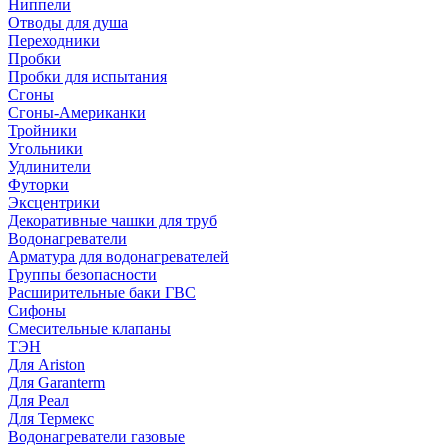
Ниппели
Отводы для душа
Переходники
Пробки
Пробки для испытания
Сгоны
Сгоны-Американки
Тройники
Угольники
Удлинители
Футорки
Эксцентрики
Декоративные чашки для труб
Водонагреватели
Арматура для водонагревателей
Группы безопасности
Расширительные баки ГВС
Сифоны
Смесительные клапаны
ТЭН
Для Ariston
Для Garanterm
Для Реал
Для Термекс
Водонагреватели газовые