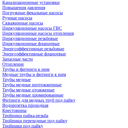
Канализационные установки
Повышения давления
Погружные фекальные насосы
Ручные насосы
Скважинные насосы
Циркуляционные насосы ГВС
Циркуляционные насосы отопления
Циркуляционные резьбовые
Циркуляционные фланцевые
Энергоэффективные резьбовые
Энергоэффективные фланцевые
Запасные части
Отопление
Трубы и фитинги к ним
Медные трубы и фитинги к ним
Трубы медные
Трубы медные неотожженные
Трубы медные отожженые
Трубы медные хромированные
Фитинги для медных труб под пайку
Водорозетка проходная
Крестовины
Тройники пайка-резьба
Тройники переходные под пайку
Тройники под пайку