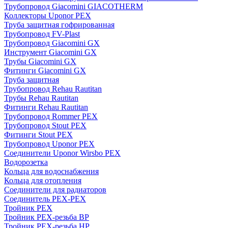
Трубопровод Giacomini GIACOTHERM
Коллекторы Uponor PEX
Труба защитная гофрированная
Трубопровод FV-Plast
Трубопровод Giacomini GX
Инструмент Giacomini GX
Трубы Giacomini GX
Фитинги Giacomini GX
Труба защитная
Трубопровод Rehau Rautitan
Трубы Rehau Rautitan
Фитинги Rehau Rautitan
Трубопровод Rommer PEX
Трубопровод Stout PEX
Фитинги Stout PEX
Трубопровод Uponor PEX
Соединители Uponor Wirsbo PEX
Водорозетка
Кольца для водоснабжения
Кольца для отопления
Соединители для радиаторов
Соединитель PEX-PEX
Тройник PEX
Тройник PEX-резьба ВР
Тройник PEX-резьба НР