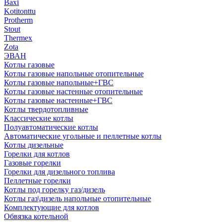
Baxi
Kotitonttu
Protherm
Stout
Thermex
Zota
ЭВАН
Котлы газовые
Котлы газовые напольные отопительные
Котлы газовые напольные+ГВС
Котлы газовые настенные отопительные
Котлы газовые настенные+ГВС
Котлы твердотопливные
Классические котлы
Полуавтоматические котлы
Автоматические угольные и пеллетные котлы
Котлы дизельные
Горелки для котлов
Газовые горелки
Горелки для дизельного топлива
Пеллетные горелки
Котлы под горелку газ/дизель
Котлы газ\дизель напольные отопительные
Комплектующие для котлов
Обвязка котельной