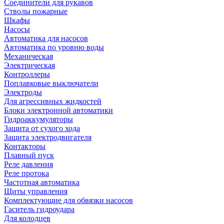
Соединители для рукавов
Стволы пожарные
Шкафы
Насосы
Автоматика для насосов
Автоматика по уровню воды
Механическая
Электрическая
Контроллеры
Поплавковые выключатели
Электроды
Для агрессивных жидкостей
Блоки электронной автоматики
Гидроаккумуляторы
Защита от сухого хода
Защита электродвигателя
Контакторы
Плавный пуск
Реле давления
Реле протока
Частотная автоматика
Щиты управления
Комплектующие для обвязки насосов
Гаситель гидроудара
Для колодцев