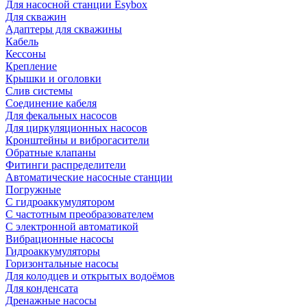
Для насосной станции Esybox
Для скважин
Адаптеры для скважины
Кабель
Кессоны
Крепление
Крышки и оголовки
Слив системы
Соединение кабеля
Для фекальных насосов
Для циркуляционных насосов
Кронштейны и виброгасители
Обратные клапаны
Фитинги распределители
Автоматические насосные станции
Погружные
С гидроаккумулятором
С частотным преобразователем
С электронной автоматикой
Вибрационные насосы
Гидроаккумуляторы
Горизонтальные насосы
Для колодцев и открытых водоёмов
Для конденсата
Дренажные насосы