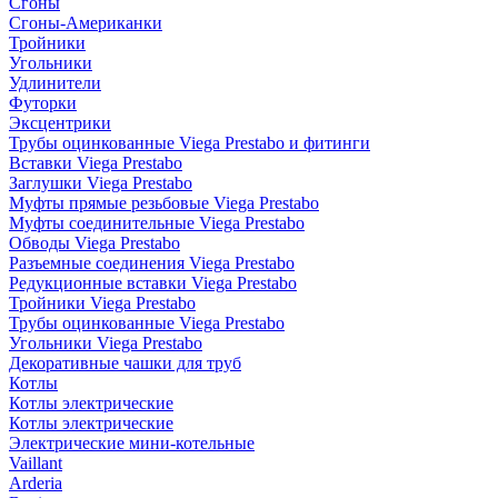
Сгоны
Сгоны-Американки
Тройники
Угольники
Удлинители
Футорки
Эксцентрики
Трубы оцинкованные Viega Prestabo и фитинги
Вставки Viega Prestabo
Заглушки Viega Prestabo
Муфты прямые резьбовые Viega Prestabo
Муфты соединительные Viega Prestabo
Обводы Viega Prestabo
Разъемные соединения Viega Prestabo
Редукционные вставки Viega Prestabo
Тройники Viega Prestabo
Трубы оцинкованные Viega Prestabo
Угольники Viega Prestabo
Декоративные чашки для труб
Котлы
Котлы электрические
Котлы электрические
Электрические мини-котельные
Vaillant
Arderia