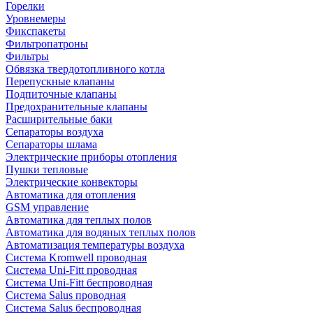
Горелки
Уровнемеры
Фикспакеты
Фильтропатроны
Фильтры
Обвязка твердотопливного котла
Перепускные клапаны
Подпиточные клапаны
Предохранительные клапаны
Расширительные баки
Сепараторы воздуха
Сепараторы шлама
Электрические приборы отопления
Пушки тепловые
Электрические конвекторы
Автоматика для отопления
GSM управление
Автоматика для теплых полов
Автоматика для водяных теплых полов
Автоматизация температуры воздуха
Система Kromwell проводная
Система Uni-Fitt проводная
Система Uni-Fitt беспроводная
Система Salus проводная
Система Salus беспроводная