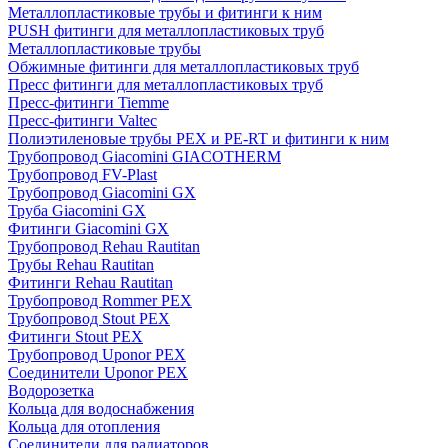
Металлопластиковые трубы и фитинги к ним
PUSH фитинги для металлопластиковых труб
Металлопластиковые трубы
Обжимные фитинги для металлопластиковых труб
Пресс фитинги для металлопластиковых труб
Пресс-фитинги Tiemme
Пресс-фитинги Valtec
Полиэтиленовые трубы PEX и PE-RT и фитинги к ним
Трубопровод Giacomini GIACOTHERM
Трубопровод FV-Plast
Трубопровод Giacomini GX
Труба Giacomini GX
Фитинги Giacomini GX
Трубопровод Rehau Rautitan
Трубы Rehau Rautitan
Фитинги Rehau Rautitan
Трубопровод Rommer PEX
Трубопровод Stout PEX
Фитинги Stout PEX
Трубопровод Uponor PEX
Соединители Uponor PEX
Водорозетка
Кольца для водоснабжения
Кольца для отопления
Соединители для радиаторов