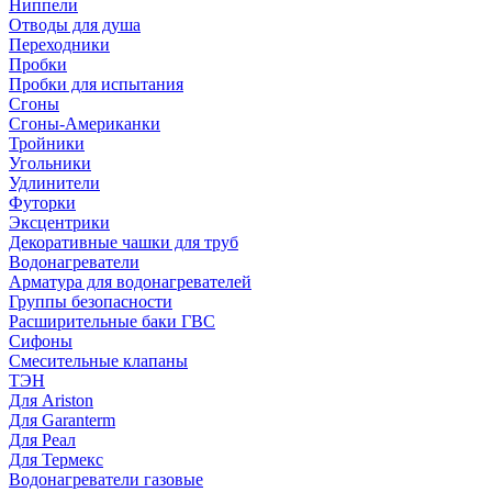
Ниппели
Отводы для душа
Переходники
Пробки
Пробки для испытания
Сгоны
Сгоны-Американки
Тройники
Угольники
Удлинители
Футорки
Эксцентрики
Декоративные чашки для труб
Водонагреватели
Арматура для водонагревателей
Группы безопасности
Расширительные баки ГВС
Сифоны
Смесительные клапаны
ТЭН
Для Ariston
Для Garanterm
Для Реал
Для Термекс
Водонагреватели газовые