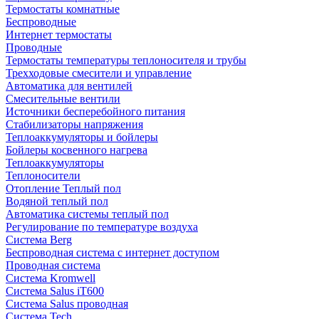
Термостаты комнатные
Беспроводные
Интернет термостаты
Проводные
Термостаты температуры теплоносителя и трубы
Трехходовые смесители и управление
Автоматика для вентилей
Смесительные вентили
Источники бесперебойного питания
Стабилизаторы напряжения
Теплоаккумуляторы и бойлеры
Бойлеры косвенного нагрева
Теплоаккумуляторы
Теплоносители
Отопление Теплый пол
Водяной теплый пол
Автоматика системы теплый пол
Регулирование по температуре воздуха
Система Berg
Беспроводная система с интернет доступом
Проводная система
Система Kromwell
Система Salus iT600
Система Salus проводная
Система Tech