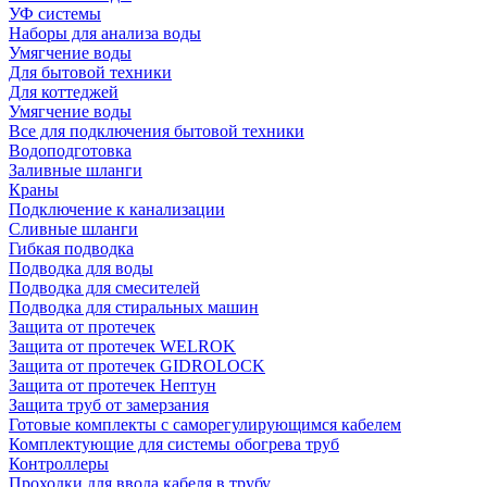
УФ системы
Наборы для анализа воды
Умягчение воды
Для бытовой техники
Для коттеджей
Умягчение воды
Все для подключения бытовой техники
Водоподготовка
Заливные шланги
Краны
Подключение к канализации
Сливные шланги
Гибкая подводка
Подводка для воды
Подводка для смесителей
Подводка для стиральных машин
Защита от протечек
Защита от протечек WELROK
Защита от протечек GIDROLOCK
Защита от протечек Нептун
Защита труб от замерзания
Готовые комплекты с саморегулирующимся кабелем
Комплектующие для системы обогрева труб
Контроллеры
Проходки для ввода кабеля в трубу