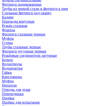
Муфты соединительные
Фитинги оцинкованные
Трубы из черной стали и фитинги к ним
Стальные фитинги под сварку
Калачи
Переходы конусные
Резьба стальная
Фланцы
Фитинги стальные черные
Муфты
Сгоны
Трубы стальные черные
Фитинги чугунные черные
Резьбовые соединители латунные
Бочата
Водоотводы
Водорозетки
Гайки
Крестовины
Муфты
Ниппели
Отводы для душа
Переходники
Пробки
Пробки для испытания