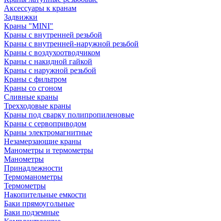
Аксессуары к кранам
Задвижки
Краны "MINI"
Краны с внутренней резьбой
Краны с внутренней-наружной резьбой
Краны с воздухоотводчиком
Краны с накидной гайкой
Краны с наружной резьбой
Краны с фильтром
Краны со сгоном
Сливные краны
Трехходовые краны
Краны под сварку полипропиленовые
Краны с сервоприводом
Краны электромагнитные
Незамерзающие краны
Манометры и термометры
Манометры
Принадлежности
Термоманометры
Термометры
Накопительные емкости
Баки прямоугольные
Баки подземные