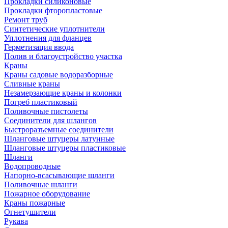
Прокладки силиконовые
Прокладки фторопластовые
Ремонт труб
Синтетические уплотнители
Уплотнения для фланцев
Герметизация ввода
Полив и благоустройство участка
Краны
Краны садовые водоразборные
Сливные краны
Незамерзающие краны и колонки
Погреб пластиковый
Поливочные пистолеты
Соединители для шлангов
Быстроразъемные соединители
Шланговые штуцеры латунные
Шланговые штуцеры пластиковые
Шланги
Водопроводные
Напорно-всасывающие шланги
Поливочные шланги
Пожарное оборудование
Краны пожарные
Огнетушители
Рукава