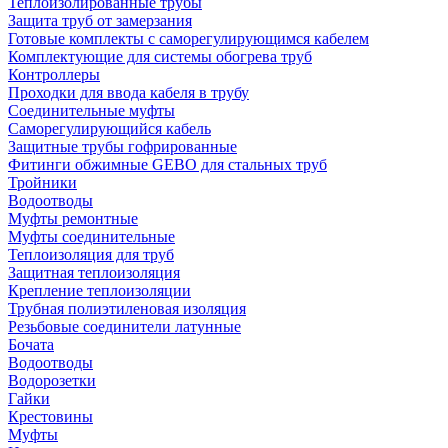
Теплоизолированные трубы
Защита труб от замерзания
Готовые комплекты с саморегулирующимся кабелем
Комплектующие для системы обогрева труб
Контроллеры
Проходки для ввода кабеля в трубу
Соединительные муфты
Саморегулирующийся кабель
Защитные трубы гофрированные
Фитинги обжимные GEBO для стальных труб
Тройники
Водоотводы
Муфты ремонтные
Муфты соединительные
Теплоизоляция для труб
Защитная теплоизоляция
Крепление теплоизоляции
Трубная полиэтиленовая изоляция
Резьбовые соединители латунные
Бочата
Водоотводы
Водорозетки
Гайки
Крестовины
Муфты