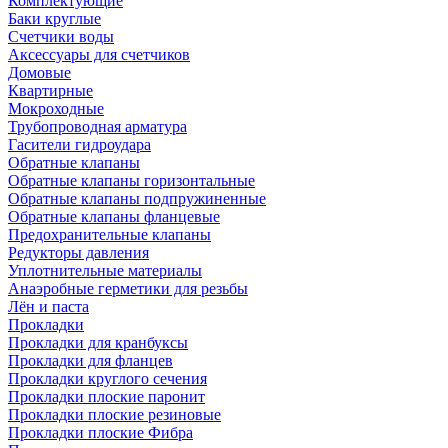
Комплектующие
Баки круглые
Счетчики воды
Аксессуары для счетчиков
Домовые
Квартирные
Мокроходные
Трубопроводная арматура
Гасители гидроудара
Обратные клапаны
Обратные клапаны горизонтальные
Обратные клапаны подпружиненные
Обратные клапаны фланцевые
Предохранительные клапаны
Редукторы давления
Уплотнительные материалы
Анаэробные герметики для резьбы
Лён и паста
Прокладки
Прокладки для кранбуксы
Прокладки для фланцев
Прокладки круглого сечения
Прокладки плоские паронит
Прокладки плоские резиновые
Прокладки плоские Фибра