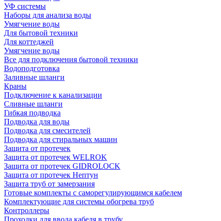
УФ системы
Наборы для анализа воды
Умягчение воды
Для бытовой техники
Для коттеджей
Умягчение воды
Все для подключения бытовой техники
Водоподготовка
Заливные шланги
Краны
Подключение к канализации
Сливные шланги
Гибкая подводка
Подводка для воды
Подводка для смесителей
Подводка для стиральных машин
Защита от протечек
Защита от протечек WELROK
Защита от протечек GIDROLOCK
Защита от протечек Нептун
Защита труб от замерзания
Готовые комплекты с саморегулирующимся кабелем
Комплектующие для системы обогрева труб
Контроллеры
Проходки для ввода кабеля в трубу