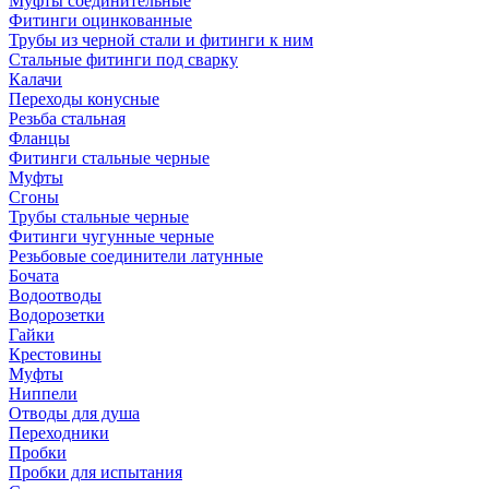
Муфты соединительные
Фитинги оцинкованные
Трубы из черной стали и фитинги к ним
Стальные фитинги под сварку
Калачи
Переходы конусные
Резьба стальная
Фланцы
Фитинги стальные черные
Муфты
Сгоны
Трубы стальные черные
Фитинги чугунные черные
Резьбовые соединители латунные
Бочата
Водоотводы
Водорозетки
Гайки
Крестовины
Муфты
Ниппели
Отводы для душа
Переходники
Пробки
Пробки для испытания