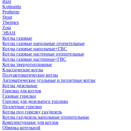
Baxi
Kotitonttu
Protherm
Stout
Thermex
Zota
ЭВАН
Котлы газовые
Котлы газовые напольные отопительные
Котлы газовые напольные+ГВС
Котлы газовые настенные отопительные
Котлы газовые настенные+ГВС
Котлы твердотопливные
Классические котлы
Полуавтоматические котлы
Автоматические угольные и пеллетные котлы
Котлы дизельные
Горелки для котлов
Газовые горелки
Горелки для дизельного топлива
Пеллетные горелки
Котлы под горелку газ/дизель
Котлы газ\дизель напольные отопительные
Комплектующие для котлов
Обвязка котельной