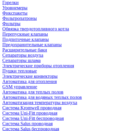
Горелки
Уровнемеры
Фикспакеты
Фильтропатроны
Фильтры
Обвязка твердотопливного котла
Перепускные клапаны
Подпиточные клапаны
Предохранительные клапаны
Расширительные баки
Сепараторы воздуха
Сепараторы шлама
Электрические приборы отопления
Пушки тепловые
Электрические конвекторы
Автоматика для отопления
GSM управление
Автоматика для теплых полов
Автоматика для водяных теплых полов
Автоматизация температуры воздуха
Система Kromwell проводная
Система Uni-Fitt проводная
Система Uni-Fitt беспроводная
Система Salus проводная
Система Salus беспроводная