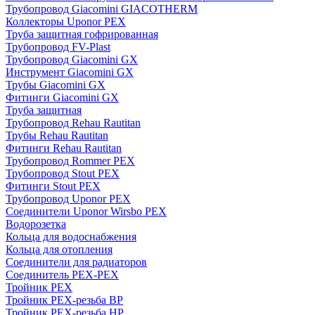
Трубопровод Giacomini GIACOTHERM
Коллекторы Uponor PEX
Труба защитная гофрированная
Трубопровод FV-Plast
Трубопровод Giacomini GX
Инструмент Giacomini GX
Трубы Giacomini GX
Фитинги Giacomini GX
Труба защитная
Трубопровод Rehau Rautitan
Трубы Rehau Rautitan
Фитинги Rehau Rautitan
Трубопровод Rommer PEX
Трубопровод Stout PEX
Фитинги Stout PEX
Трубопровод Uponor PEX
Соединители Uponor Wirsbo PEX
Водорозетка
Кольца для водоснабжения
Кольца для отопления
Соединители для радиаторов
Соединитель PEX-PEX
Тройник PEX
Тройник PEX-резьба ВР
Тройник PEX-резьба НР