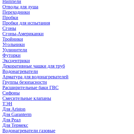
Ниппели
Отводы для душа
Переходники
Пробки
Пробки для испытания
Сгоны
Сгоны-Американки
Тройники
Угольники
Удлинители
Футорки
Эксцентрики
Декоративные чашки для труб
Водонагреватели
Арматура для водонагревателей
Группы безопасности
Расширительные баки ГВС
Сифоны
Смесительные клапаны
ТЭН
Для Ariston
Для Garanterm
Для Реал
Для Термекс
Водонагреватели газовые