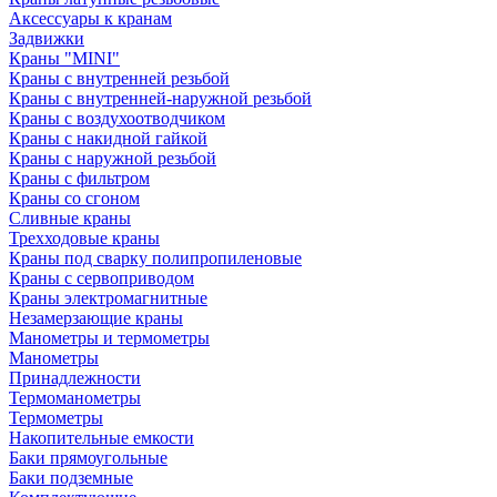
Аксессуары к кранам
Задвижки
Краны "MINI"
Краны с внутренней резьбой
Краны с внутренней-наружной резьбой
Краны с воздухоотводчиком
Краны с накидной гайкой
Краны с наружной резьбой
Краны с фильтром
Краны со сгоном
Сливные краны
Трехходовые краны
Краны под сварку полипропиленовые
Краны с сервоприводом
Краны электромагнитные
Незамерзающие краны
Манометры и термометры
Манометры
Принадлежности
Термоманометры
Термометры
Накопительные емкости
Баки прямоугольные
Баки подземные