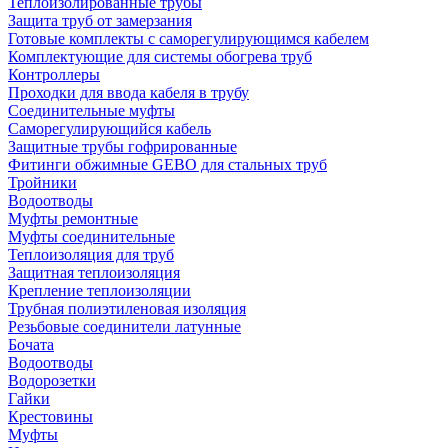
Теплоизолированные трубы
Защита труб от замерзания
Готовые комплекты с саморегулирующимся кабелем
Комплектующие для системы обогрева труб
Контроллеры
Проходки для ввода кабеля в трубу
Соединительные муфты
Саморегулирующийся кабель
Защитные трубы гофрированные
Фитинги обжимные GEBO для стальных труб
Тройники
Водоотводы
Муфты ремонтные
Муфты соединительные
Теплоизоляция для труб
Защитная теплоизоляция
Крепление теплоизоляции
Трубная полиэтиленовая изоляция
Резьбовые соединители латунные
Бочата
Водоотводы
Водорозетки
Гайки
Крестовины
Муфты