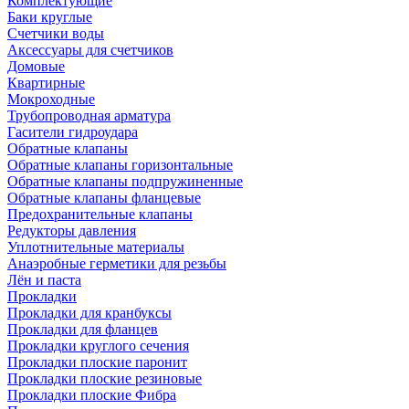
Комплектующие
Баки круглые
Счетчики воды
Аксессуары для счетчиков
Домовые
Квартирные
Мокроходные
Трубопроводная арматура
Гасители гидроудара
Обратные клапаны
Обратные клапаны горизонтальные
Обратные клапаны подпружиненные
Обратные клапаны фланцевые
Предохранительные клапаны
Редукторы давления
Уплотнительные материалы
Анаэробные герметики для резьбы
Лён и паста
Прокладки
Прокладки для кранбуксы
Прокладки для фланцев
Прокладки круглого сечения
Прокладки плоские паронит
Прокладки плоские резиновые
Прокладки плоские Фибра