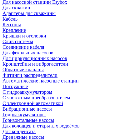
Для насосной станции Esybox
Для скважин
Адаптеры для скважины
Кабель
Кессоны
Крепление
Крышки и оголовки
Слив системы
Соединение кабеля
Для фекальных насосов
Для циркуляционных насосов
Кронштейны и виброгасители
Обратные клапаны
Фитинги распределители
Автоматические насосные станции
Погружные
С гидроаккумулятором
С частотным преобразователем
С электронной автоматикой
Вибрационные насосы
Гидроаккумуляторы
Горизонтальные насосы
Для колодцев и открытых водоёмов
Для конденсата
Дренажные насосы