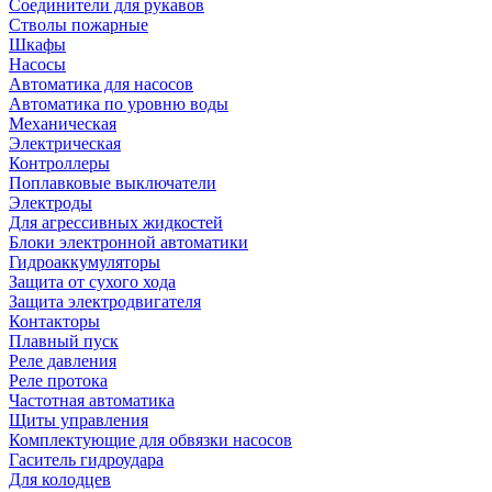
Соединители для рукавов
Стволы пожарные
Шкафы
Насосы
Автоматика для насосов
Автоматика по уровню воды
Механическая
Электрическая
Контроллеры
Поплавковые выключатели
Электроды
Для агрессивных жидкостей
Блоки электронной автоматики
Гидроаккумуляторы
Защита от сухого хода
Защита электродвигателя
Контакторы
Плавный пуск
Реле давления
Реле протока
Частотная автоматика
Щиты управления
Комплектующие для обвязки насосов
Гаситель гидроудара
Для колодцев