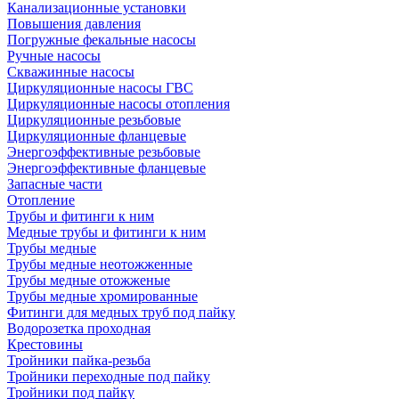
Канализационные установки
Повышения давления
Погружные фекальные насосы
Ручные насосы
Скважинные насосы
Циркуляционные насосы ГВС
Циркуляционные насосы отопления
Циркуляционные резьбовые
Циркуляционные фланцевые
Энергоэффективные резьбовые
Энергоэффективные фланцевые
Запасные части
Отопление
Трубы и фитинги к ним
Медные трубы и фитинги к ним
Трубы медные
Трубы медные неотожженные
Трубы медные отожженые
Трубы медные хромированные
Фитинги для медных труб под пайку
Водорозетка проходная
Крестовины
Тройники пайка-резьба
Тройники переходные под пайку
Тройники под пайку