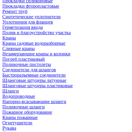
Прокладки силиконовые
Прокладки фторопластовые
Ремонт труб
Синтетические уплотнители
Уплотнения для фланцев
Герметизация ввода
Полив и благоустройство участка
Краны
Краны садовые водоразборные
Сливные краны
Незамерзающие краны и колонки
Погреб пластиковый
Поливочные пистолеты
Соединители для шлангов
Быстроразъемные соединители
Шланговые штуцеры латунные
Шланговые штуцеры пластиковые
Шланги
Водопроводные
Напорно-всасывающие шланги
Поливочные шланги
Пожарное оборудование
Краны пожарные
Огнетушители
Рукава