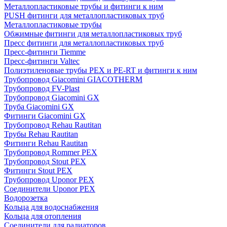
Металлопластиковые трубы и фитинги к ним
PUSH фитинги для металлопластиковых труб
Металлопластиковые трубы
Обжимные фитинги для металлопластиковых труб
Пресс фитинги для металлопластиковых труб
Пресс-фитинги Tiemme
Пресс-фитинги Valtec
Полиэтиленовые трубы PEX и PE-RT и фитинги к ним
Трубопровод Giacomini GIACOTHERM
Трубопровод FV-Plast
Трубопровод Giacomini GX
Труба Giacomini GX
Фитинги Giacomini GX
Трубопровод Rehau Rautitan
Трубы Rehau Rautitan
Фитинги Rehau Rautitan
Трубопровод Rommer PEX
Трубопровод Stout PEX
Фитинги Stout PEX
Трубопровод Uponor PEX
Соединители Uponor PEX
Водорозетка
Кольца для водоснабжения
Кольца для отопления
Соединители для радиаторов