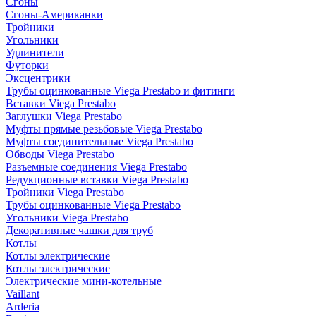
Сгоны
Сгоны-Американки
Тройники
Угольники
Удлинители
Футорки
Эксцентрики
Трубы оцинкованные Viega Prestabo и фитинги
Вставки Viega Prestabo
Заглушки Viega Prestabo
Муфты прямые резьбовые Viega Prestabo
Муфты соединительные Viega Prestabo
Обводы Viega Prestabo
Разъемные соединения Viega Prestabo
Редукционные вставки Viega Prestabo
Тройники Viega Prestabo
Трубы оцинкованные Viega Prestabo
Угольники Viega Prestabo
Декоративные чашки для труб
Котлы
Котлы электрические
Котлы электрические
Электрические мини-котельные
Vaillant
Arderia