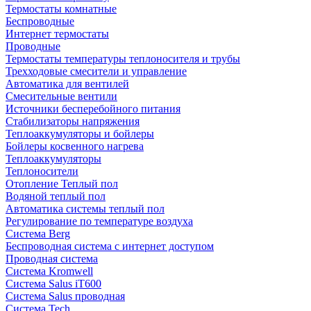
Термостаты комнатные
Беспроводные
Интернет термостаты
Проводные
Термостаты температуры теплоносителя и трубы
Трехходовые смесители и управление
Автоматика для вентилей
Смесительные вентили
Источники бесперебойного питания
Стабилизаторы напряжения
Теплоаккумуляторы и бойлеры
Бойлеры косвенного нагрева
Теплоаккумуляторы
Теплоносители
Отопление Теплый пол
Водяной теплый пол
Автоматика системы теплый пол
Регулирование по температуре воздуха
Система Berg
Беспроводная система с интернет доступом
Проводная система
Система Kromwell
Система Salus iT600
Система Salus проводная
Система Tech