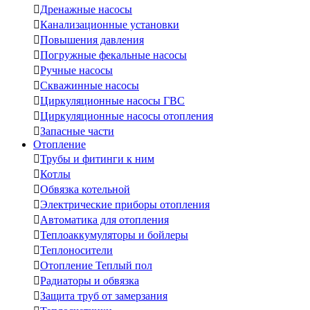

Дренажные насосы

Канализационные установки

Повышения давления

Погружные фекальные насосы

Ручные насосы

Скважинные насосы

Циркуляционные насосы ГВС

Циркуляционные насосы отопления

Запасные части
Отопление

Трубы и фитинги к ним

Котлы

Обвязка котельной

Электрические приборы отопления

Автоматика для отопления

Теплоаккумуляторы и бойлеры

Теплоносители

Отопление Теплый пол

Радиаторы и обвязка

Защита труб от замерзания