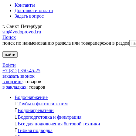
Контакты
Доставка и оплата
Задать вопрос
г. Санкт-Петербург
sm@vodoprovod.ru
Поиск
поиск по наименованию раздела или товара
переход в раздел
Войти
+7 (812) 350-45-25
заказать звонок
в корзине
:
товаров
в закладках
:
товаров
Водоснабжение

Трубы и фитинги к ним

Водонагреватели

Водоподготовка и фильтрация

Все для подключения бытовой техники

Гибкая подводка