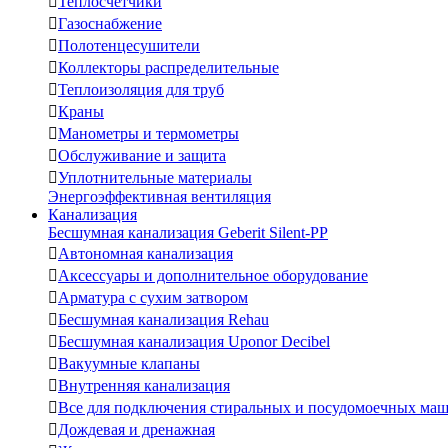

Теплосчетчики

Газоснабжение

Полотенцесушители

Коллекторы распределительные

Теплоизоляция для труб

Краны

Манометры и термометры

Обслуживание и защита

Уплотнительные материалы
Энергоэффективная вентиляция
Канализация
Бесшумная канализация Geberit Silent-PP

Автономная канализация

Аксессуары и дополнительное оборудование

Арматура с сухим затвором

Бесшумная канализация Rehau

Бесшумная канализация Uponor Decibel

Вакуумные клапаны

Внутренняя канализация

Все для подключения стиральных и посудомоечных ма

Дождевая и дренажная