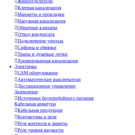

Жироотделители

Клеевая канализация

Манжеты и прокладки

Наружная канализация

Обратные клапаны

Отвод конденсата

Подключение унитаза

Сифоны и обвязки

Трапы и душевые лотки

Хромированная канализация
Электрика

GSM оборудование

Автоматические выключатели

Дистанционное управление
Заземление

Источники бесперебойного питания
Кабельная арматура

Кабельная продукция

Контакторы и реле

Реле контроля и защиты

Реле уровня жидкости