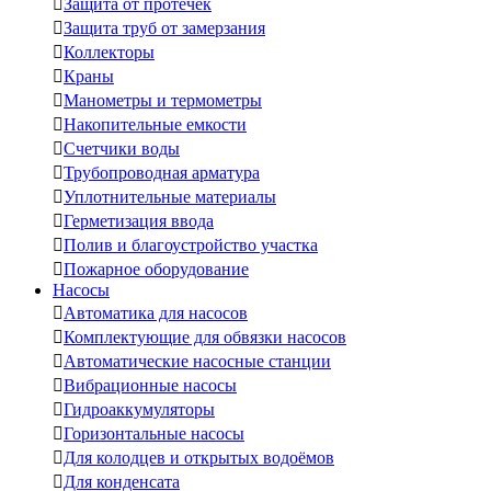

Защита от протечек

Защита труб от замерзания

Коллекторы

Краны

Манометры и термометры

Накопительные емкости

Счетчики воды

Трубопроводная арматура

Уплотнительные материалы

Герметизация ввода

Полив и благоустройство участка

Пожарное оборудование
Насосы

Автоматика для насосов

Комплектующие для обвязки насосов

Автоматические насосные станции

Вибрационные насосы

Гидроаккумуляторы

Горизонтальные насосы

Для колодцев и открытых водоёмов

Для конденсата