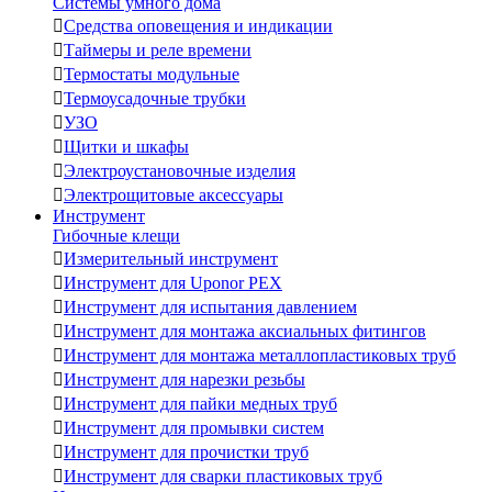
Системы умного дома

Средства оповещения и индикации

Таймеры и реле времени

Термостаты модульные

Термоусадочные трубки

УЗО

Щитки и шкафы

Электроустановочные изделия

Электрощитовые аксессуары
Инструмент
Гибочные клещи

Измерительный инструмент

Инструмент для Uponor PEX

Инструмент для испытания давлением

Инструмент для монтажа аксиальных фитингов

Инструмент для монтажа металлопластиковых труб

Инструмент для нарезки резьбы

Инструмент для пайки медных труб

Инструмент для промывки систем

Инструмент для прочистки труб

Инструмент для сварки пластиковых труб