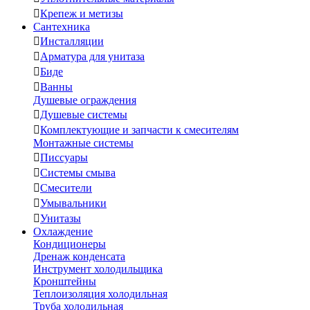

Крепеж и метизы
Сантехника

Инсталляции

Арматура для унитаза

Биде

Ванны
Душевые ограждения

Душевые системы

Комплектующие и запчасти к смесителям
Монтажные системы

Писсуары

Системы смыва

Смесители

Умывальники

Унитазы
Охлаждение
Кондиционеры
Дренаж конденсата
Инструмент холодильщика
Кронштейны
Теплоизоляция холодильная
Труба холодильная