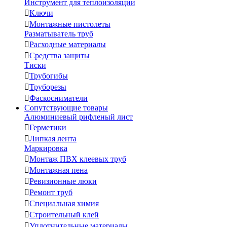
Инструмент для теплоизоляции

Ключи

Монтажные пистолеты
Разматыватель труб

Расходные материалы

Средства защиты
Тиски

Трубогибы

Труборезы

Фаскосниматели
Сопутствующие товары
Алюминиевый рифленый лист

Герметики

Липкая лента
Маркировка

Монтаж ПВХ клеевых труб

Монтажная пена

Ревизионные люки

Ремонт труб

Специальная химия

Строительный клей

Уплотнительные материалы