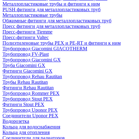
Металлопластиковые трубы и фитинги к ним
PUSH фитинги для металлопластиковых труб
Металлопластиковые трубы
Обжимные фитинги для металлопластиковых труб
Пресс фитинги для металлопластиковых труб
Пресс-фитинги Tiemme
Пресс-фитинги Valtec
Полиэтиленовые трубы PEX и PE-RT и фитинги к ним
Трубопровод Giacomini GIACOTHERM
Трубопровод FV-Plast
Трубопровод Giacomini GX
Труба Giacomini GX
Фитинги Giacomini GX
Трубопровод Rehau Rautitan
Трубы Rehau Rautitan
Фитинги Rehau Rautitan
Трубопровод Rommer PEX
Трубопровод Stout PEX
Фитинги Stout PEX
Трубопровод Uponor PEX
Соединители Uponor PEX
Водорозетка
Кольца для водоснабжения
Кольца для отопления
Соединители для радиаторов