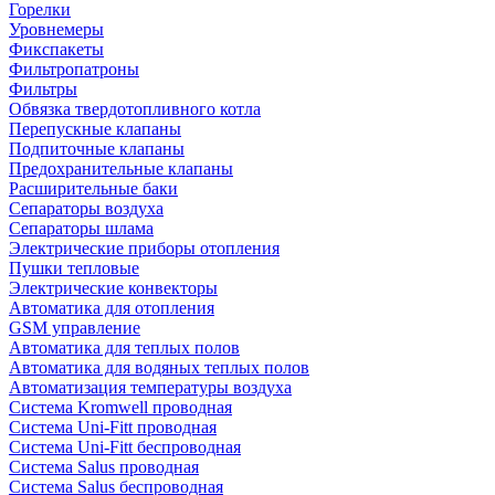
Горелки
Уровнемеры
Фикспакеты
Фильтропатроны
Фильтры
Обвязка твердотопливного котла
Перепускные клапаны
Подпиточные клапаны
Предохранительные клапаны
Расширительные баки
Сепараторы воздуха
Сепараторы шлама
Электрические приборы отопления
Пушки тепловые
Электрические конвекторы
Автоматика для отопления
GSM управление
Автоматика для теплых полов
Автоматика для водяных теплых полов
Автоматизация температуры воздуха
Система Kromwell проводная
Система Uni-Fitt проводная
Система Uni-Fitt беспроводная
Система Salus проводная
Система Salus беспроводная