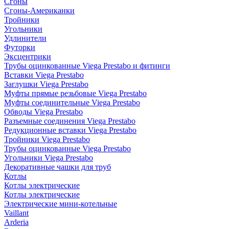
Сгоны
Сгоны-Американки
Тройники
Угольники
Удлинители
Футорки
Эксцентрики
Трубы оцинкованные Viega Prestabo и фитинги
Вставки Viega Prestabo
Заглушки Viega Prestabo
Муфты прямые резьбовые Viega Prestabo
Муфты соединительные Viega Prestabo
Обводы Viega Prestabo
Разъемные соединения Viega Prestabo
Редукционные вставки Viega Prestabo
Тройники Viega Prestabo
Трубы оцинкованные Viega Prestabo
Угольники Viega Prestabo
Декоративные чашки для труб
Котлы
Котлы электрические
Котлы электрические
Электрические мини-котельные
Vaillant
Arderia