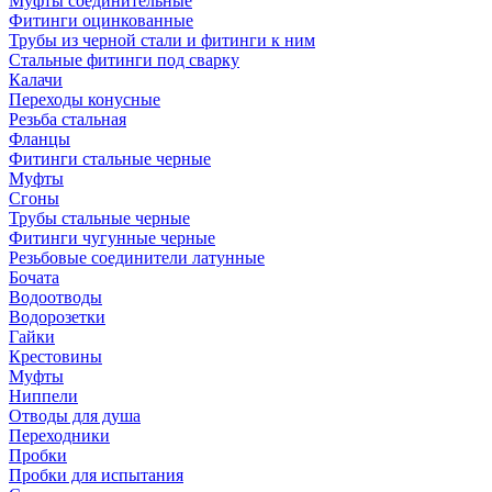
Муфты соединительные
Фитинги оцинкованные
Трубы из черной стали и фитинги к ним
Стальные фитинги под сварку
Калачи
Переходы конусные
Резьба стальная
Фланцы
Фитинги стальные черные
Муфты
Сгоны
Трубы стальные черные
Фитинги чугунные черные
Резьбовые соединители латунные
Бочата
Водоотводы
Водорозетки
Гайки
Крестовины
Муфты
Ниппели
Отводы для душа
Переходники
Пробки
Пробки для испытания