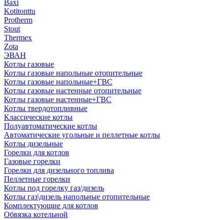
Baxi
Kotitonttu
Protherm
Stout
Thermex
Zota
ЭВАН
Котлы газовые
Котлы газовые напольные отопительные
Котлы газовые напольные+ГВС
Котлы газовые настенные отопительные
Котлы газовые настенные+ГВС
Котлы твердотопливные
Классические котлы
Полуавтоматические котлы
Автоматические угольные и пеллетные котлы
Котлы дизельные
Горелки для котлов
Газовые горелки
Горелки для дизельного топлива
Пеллетные горелки
Котлы под горелку газ/дизель
Котлы газ\дизель напольные отопительные
Комплектующие для котлов
Обвязка котельной