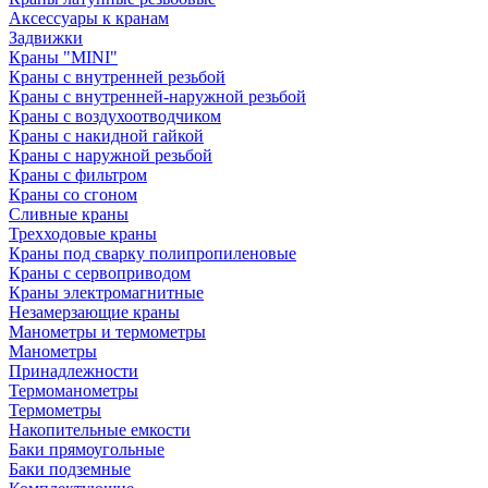
Аксессуары к кранам
Задвижки
Краны "MINI"
Краны с внутренней резьбой
Краны с внутренней-наружной резьбой
Краны с воздухоотводчиком
Краны с накидной гайкой
Краны с наружной резьбой
Краны с фильтром
Краны со сгоном
Сливные краны
Трехходовые краны
Краны под сварку полипропиленовые
Краны с сервоприводом
Краны электромагнитные
Незамерзающие краны
Манометры и термометры
Манометры
Принадлежности
Термоманометры
Термометры
Накопительные емкости
Баки прямоугольные
Баки подземные