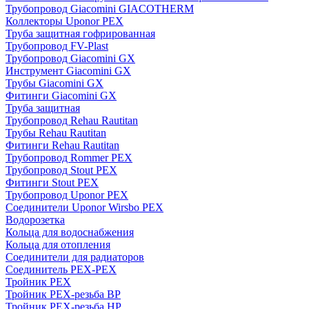
Трубопровод Giacomini GIACOTHERM
Коллекторы Uponor PEX
Труба защитная гофрированная
Трубопровод FV-Plast
Трубопровод Giacomini GX
Инструмент Giacomini GX
Трубы Giacomini GX
Фитинги Giacomini GX
Труба защитная
Трубопровод Rehau Rautitan
Трубы Rehau Rautitan
Фитинги Rehau Rautitan
Трубопровод Rommer PEX
Трубопровод Stout PEX
Фитинги Stout PEX
Трубопровод Uponor PEX
Соединители Uponor Wirsbo PEX
Водорозетка
Кольца для водоснабжения
Кольца для отопления
Соединители для радиаторов
Соединитель PEX-PEX
Тройник PEX
Тройник PEX-резьба ВР
Тройник PEX-резьба НР