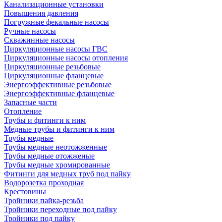
Канализационные установки
Повышения давления
Погружные фекальные насосы
Ручные насосы
Скважинные насосы
Циркуляционные насосы ГВС
Циркуляционные насосы отопления
Циркуляционные резьбовые
Циркуляционные фланцевые
Энергоэффективные резьбовые
Энергоэффективные фланцевые
Запасные части
Отопление
Трубы и фитинги к ним
Медные трубы и фитинги к ним
Трубы медные
Трубы медные неотожженные
Трубы медные отожженые
Трубы медные хромированные
Фитинги для медных труб под пайку
Водорозетка проходная
Крестовины
Тройники пайка-резьба
Тройники переходные под пайку
Тройники под пайку