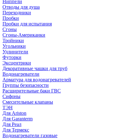
Ниппели
Отводы для душа
Переходники
Пробки
Пробки для испытания
Сгоны
Сгоны-Американки
Тройники
Угольники
Удлинители
Футорки
Эксцентрики
Декоративные чашки для труб
Водонагреватели
Арматура для водонагревателей
Группы безопасности
Расширительные баки ГВС
Сифоны
Смесительные клапаны
ТЭН
Для Ariston
Для Garanterm
Для Реал
Для Термекс
Водонагреватели газовые