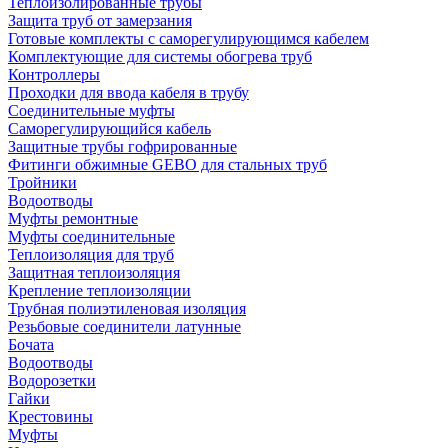
Теплоизолированные трубы
Защита труб от замерзания
Готовые комплекты с саморегулирующимся кабелем
Комплектующие для системы обогрева труб
Контроллеры
Проходки для ввода кабеля в трубу
Соединительные муфты
Саморегулирующийся кабель
Защитные трубы гофрированные
Фитинги обжимные GEBO для стальных труб
Тройники
Водоотводы
Муфты ремонтные
Муфты соединительные
Теплоизоляция для труб
Защитная теплоизоляция
Крепление теплоизоляции
Трубная полиэтиленовая изоляция
Резьбовые соединители латунные
Бочата
Водоотводы
Водорозетки
Гайки
Крестовины
Муфты