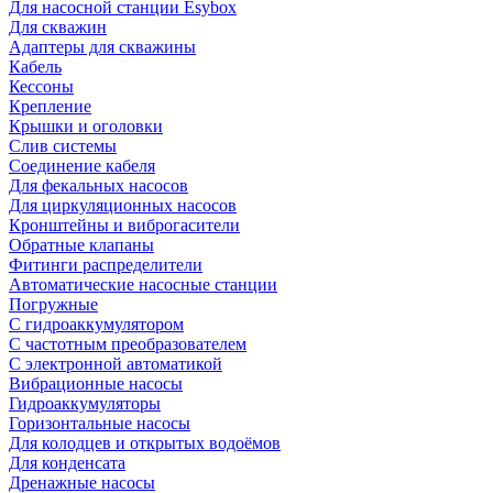
Для насосной станции Esybox
Для скважин
Адаптеры для скважины
Кабель
Кессоны
Крепление
Крышки и оголовки
Слив системы
Соединение кабеля
Для фекальных насосов
Для циркуляционных насосов
Кронштейны и виброгасители
Обратные клапаны
Фитинги распределители
Автоматические насосные станции
Погружные
С гидроаккумулятором
С частотным преобразователем
С электронной автоматикой
Вибрационные насосы
Гидроаккумуляторы
Горизонтальные насосы
Для колодцев и открытых водоёмов
Для конденсата
Дренажные насосы