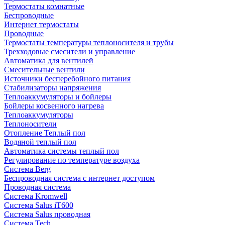
Термостаты комнатные
Беспроводные
Интернет термостаты
Проводные
Термостаты температуры теплоносителя и трубы
Трехходовые смесители и управление
Автоматика для вентилей
Смесительные вентили
Источники бесперебойного питания
Стабилизаторы напряжения
Теплоаккумуляторы и бойлеры
Бойлеры косвенного нагрева
Теплоаккумуляторы
Теплоносители
Отопление Теплый пол
Водяной теплый пол
Автоматика системы теплый пол
Регулирование по температуре воздуха
Система Berg
Беспроводная система с интернет доступом
Проводная система
Система Kromwell
Система Salus iT600
Система Salus проводная
Система Tech