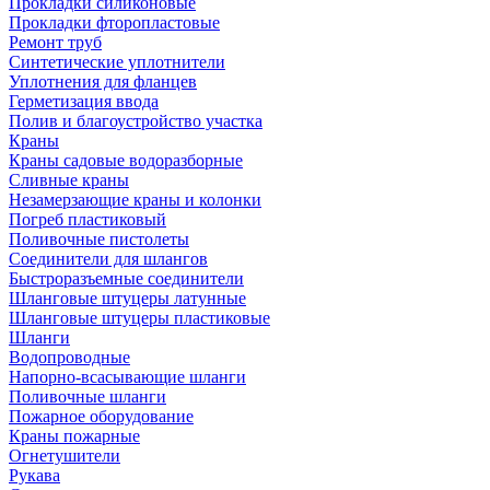
Прокладки силиконовые
Прокладки фторопластовые
Ремонт труб
Синтетические уплотнители
Уплотнения для фланцев
Герметизация ввода
Полив и благоустройство участка
Краны
Краны садовые водоразборные
Сливные краны
Незамерзающие краны и колонки
Погреб пластиковый
Поливочные пистолеты
Соединители для шлангов
Быстроразъемные соединители
Шланговые штуцеры латунные
Шланговые штуцеры пластиковые
Шланги
Водопроводные
Напорно-всасывающие шланги
Поливочные шланги
Пожарное оборудование
Краны пожарные
Огнетушители
Рукава