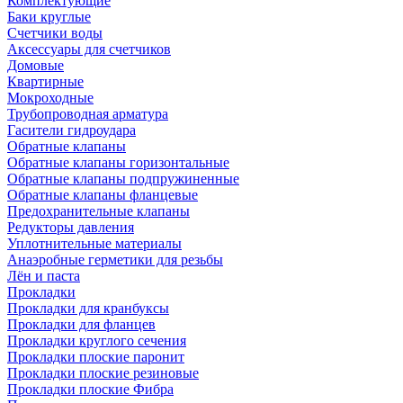
Комплектующие
Баки круглые
Счетчики воды
Аксессуары для счетчиков
Домовые
Квартирные
Мокроходные
Трубопроводная арматура
Гасители гидроудара
Обратные клапаны
Обратные клапаны горизонтальные
Обратные клапаны подпружиненные
Обратные клапаны фланцевые
Предохранительные клапаны
Редукторы давления
Уплотнительные материалы
Анаэробные герметики для резьбы
Лён и паста
Прокладки
Прокладки для кранбуксы
Прокладки для фланцев
Прокладки круглого сечения
Прокладки плоские паронит
Прокладки плоские резиновые
Прокладки плоские Фибра