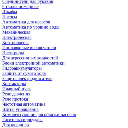
Соединители для рукавов
Стволы пожарные
Шкафы
Насосы
Автоматика для насосов
Автоматика по уровню воды
Механическая
Электрическая
Контроллеры
Поплавковые выключатели
Электроды
Для агрессивных жидкостей
Блоки электронной автоматики
Гидроаккумуляторы
Защита от сухого хода
Защита электродвигателя
Контакторы
Плавный пуск
Реле давления
Реле протока
Частотная автоматика
Щиты управления
Комплектующие для обвязки насосов
Гаситель гидроудара
Для колодцев