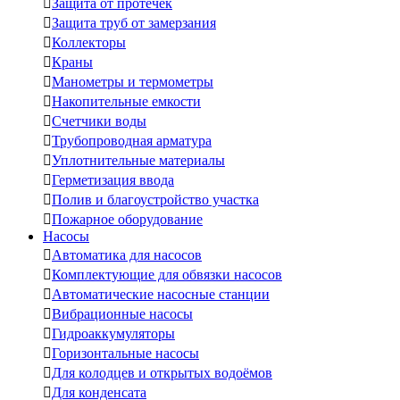

Защита от протечек

Защита труб от замерзания

Коллекторы

Краны

Манометры и термометры

Накопительные емкости

Счетчики воды

Трубопроводная арматура

Уплотнительные материалы

Герметизация ввода

Полив и благоустройство участка

Пожарное оборудование
Насосы

Автоматика для насосов

Комплектующие для обвязки насосов

Автоматические насосные станции

Вибрационные насосы

Гидроаккумуляторы

Горизонтальные насосы

Для колодцев и открытых водоёмов

Для конденсата