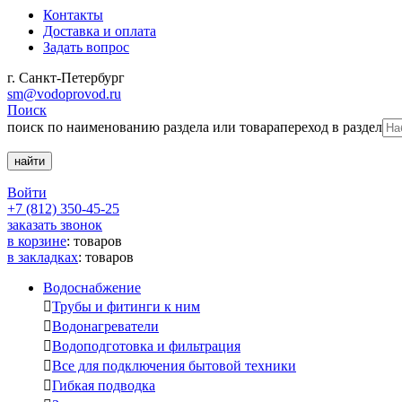
Контакты
Доставка и оплата
Задать вопрос
г. Санкт-Петербург
sm@vodoprovod.ru
Поиск
поиск по наименованию раздела или товара
переход в раздел
Войти
+7 (812) 350-45-25
заказать звонок
в корзине
:
товаров
в закладках
:
товаров
Водоснабжение

Трубы и фитинги к ним

Водонагреватели

Водоподготовка и фильтрация

Все для подключения бытовой техники

Гибкая подводка