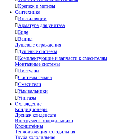

Крепеж и метизы
Сантехника

Инсталляции

Арматура для унитаза

Биде

Ванны
Душевые ограждения

Душевые системы

Комплектующие и запчасти к смесителям
Монтажные системы

Писсуары

Системы смыва

Смесители

Умывальники

Унитазы
Охлаждение
Кондиционеры
Дренаж конденсата
Инструмент холодильщика
Кронштейны
Теплоизоляция холодильная
Труба холодильная