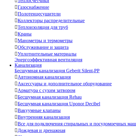

Теплосчетчики

Газоснабжение

Полотенцесушители

Коллекторы распределительные

Теплоизоляция для труб

Краны

Манометры и термометры

Обслуживание и защита

Уплотнительные материалы
Энергоэффективная вентиляция
Канализация
Бесшумная канализация Geberit Silent-PP

Автономная канализация

Аксессуары и дополнительное оборудование

Арматура с сухим затвором

Бесшумная канализация Rehau

Бесшумная канализация Uponor Decibel

Вакуумные клапаны

Внутренняя канализация

Все для подключения стиральных и посудомоечных ма

Дождевая и дренажная