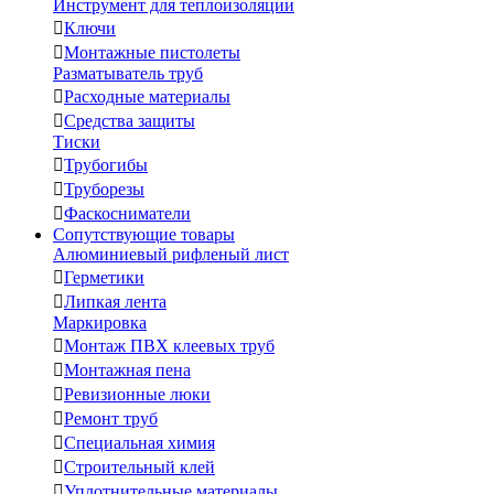
Инструмент для теплоизоляции

Ключи

Монтажные пистолеты
Разматыватель труб

Расходные материалы

Средства защиты
Тиски

Трубогибы

Труборезы

Фаскосниматели
Сопутствующие товары
Алюминиевый рифленый лист

Герметики

Липкая лента
Маркировка

Монтаж ПВХ клеевых труб

Монтажная пена

Ревизионные люки

Ремонт труб

Специальная химия

Строительный клей

Уплотнительные материалы