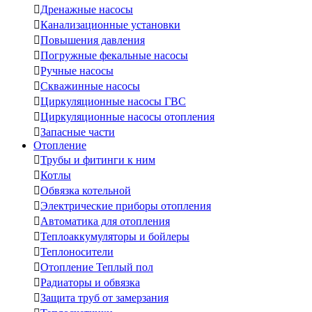

Дренажные насосы

Канализационные установки

Повышения давления

Погружные фекальные насосы

Ручные насосы

Скважинные насосы

Циркуляционные насосы ГВС

Циркуляционные насосы отопления

Запасные части
Отопление

Трубы и фитинги к ним

Котлы

Обвязка котельной

Электрические приборы отопления

Автоматика для отопления

Теплоаккумуляторы и бойлеры

Теплоносители

Отопление Теплый пол

Радиаторы и обвязка

Защита труб от замерзания