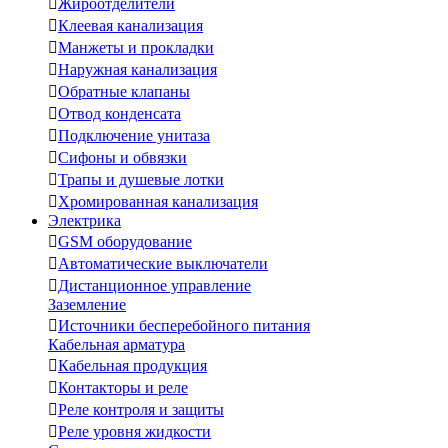

Жироотделители

Клеевая канализация

Манжеты и прокладки

Наружная канализация

Обратные клапаны

Отвод конденсата

Подключение унитаза

Сифоны и обвязки

Трапы и душевые лотки

Хромированная канализация
Электрика

GSM оборудование

Автоматические выключатели

Дистанционное управление
Заземление

Источники бесперебойного питания
Кабельная арматура

Кабельная продукция

Контакторы и реле

Реле контроля и защиты

Реле уровня жидкости