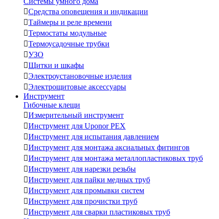
Системы умного дома

Средства оповещения и индикации

Таймеры и реле времени

Термостаты модульные

Термоусадочные трубки

УЗО

Щитки и шкафы

Электроустановочные изделия

Электрощитовые аксессуары
Инструмент
Гибочные клещи

Измерительный инструмент

Инструмент для Uponor PEX

Инструмент для испытания давлением

Инструмент для монтажа аксиальных фитингов

Инструмент для монтажа металлопластиковых труб

Инструмент для нарезки резьбы

Инструмент для пайки медных труб

Инструмент для промывки систем

Инструмент для прочистки труб

Инструмент для сварки пластиковых труб