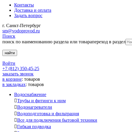
Контакты
Доставка и оплата
Задать вопрос
г. Санкт-Петербург
sm@vodoprovod.ru
Поиск
поиск по наименованию раздела или товара
переход в раздел
Войти
+7 (812) 350-45-25
заказать звонок
в корзине
:
товаров
в закладках
:
товаров
Водоснабжение

Трубы и фитинги к ним

Водонагреватели

Водоподготовка и фильтрация

Все для подключения бытовой техники

Гибкая подводка