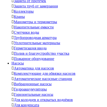

Защита от протечек

Защита труб от замерзания

Коллекторы

Краны

Манометры и термометры

Накопительные емкости

Счетчики воды

Трубопроводная арматура

Уплотнительные материалы

Герметизация ввода

Полив и благоустройство участка

Пожарное оборудование
Насосы

Автоматика для насосов

Комплектующие для обвязки насосов

Автоматические насосные станции

Вибрационные насосы

Гидроаккумуляторы

Горизонтальные насосы

Для колодцев и открытых водоёмов

Для конденсата