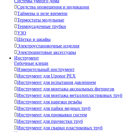
Системы умного дома

Средства оповещения и индикации

Таймеры и реле времени

Термостаты модульные

Термоусадочные трубки

УЗО

Щитки и шкафы

Электроустановочные изделия

Электрощитовые аксессуары
Инструмент
Гибочные клещи

Измерительный инструмент

Инструмент для Uponor PEX

Инструмент для испытания давлением

Инструмент для монтажа аксиальных фитингов

Инструмент для монтажа металлопластиковых труб

Инструмент для нарезки резьбы

Инструмент для пайки медных труб

Инструмент для промывки систем

Инструмент для прочистки труб

Инструмент для сварки пластиковых труб