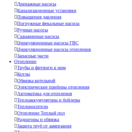

Дренажные насосы

Канализационные установки

Повышения давления

Погружные фекальные насосы

Ручные насосы

Скважинные насосы

Циркуляционные насосы ГВС

Циркуляционные насосы отопления

Запасные части
Отопление

Трубы и фитинги к ним

Котлы

Обвязка котельной

Электрические приборы отопления

Автоматика для отопления

Теплоаккумуляторы и бойлеры

Теплоносители

Отопление Теплый пол

Радиаторы и обвязка

Защита труб от замерзания