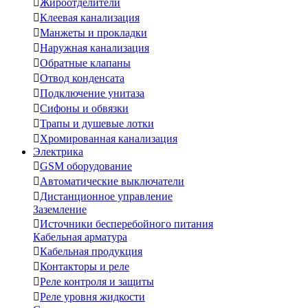

Жироотделители

Клеевая канализация

Манжеты и прокладки

Наружная канализация

Обратные клапаны

Отвод конденсата

Подключение унитаза

Сифоны и обвязки

Трапы и душевые лотки

Хромированная канализация
Электрика

GSM оборудование

Автоматические выключатели

Дистанционное управление
Заземление

Источники бесперебойного питания
Кабельная арматура

Кабельная продукция

Контакторы и реле

Реле контроля и защиты

Реле уровня жидкости