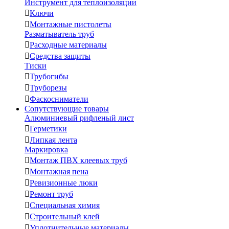
Инструмент для теплоизоляции

Ключи

Монтажные пистолеты
Разматыватель труб

Расходные материалы

Средства защиты
Тиски

Трубогибы

Труборезы

Фаскосниматели
Сопутствующие товары
Алюминиевый рифленый лист

Герметики

Липкая лента
Маркировка

Монтаж ПВХ клеевых труб

Монтажная пена

Ревизионные люки

Ремонт труб

Специальная химия

Строительный клей

Уплотнительные материалы