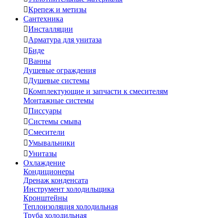

Крепеж и метизы
Сантехника

Инсталляции

Арматура для унитаза

Биде

Ванны
Душевые ограждения

Душевые системы

Комплектующие и запчасти к смесителям
Монтажные системы

Писсуары

Системы смыва

Смесители

Умывальники

Унитазы
Охлаждение
Кондиционеры
Дренаж конденсата
Инструмент холодильщика
Кронштейны
Теплоизоляция холодильная
Труба холодильная