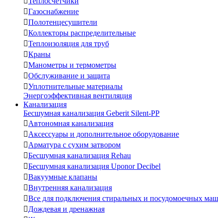

Теплосчетчики

Газоснабжение

Полотенцесушители

Коллекторы распределительные

Теплоизоляция для труб

Краны

Манометры и термометры

Обслуживание и защита

Уплотнительные материалы
Энергоэффективная вентиляция
Канализация
Бесшумная канализация Geberit Silent-PP

Автономная канализация

Аксессуары и дополнительное оборудование

Арматура с сухим затвором

Бесшумная канализация Rehau

Бесшумная канализация Uponor Decibel

Вакуумные клапаны

Внутренняя канализация

Все для подключения стиральных и посудомоечных ма

Дождевая и дренажная