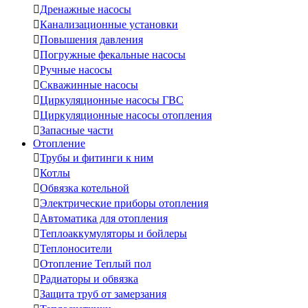

Дренажные насосы

Канализационные установки

Повышения давления

Погружные фекальные насосы

Ручные насосы

Скважинные насосы

Циркуляционные насосы ГВС

Циркуляционные насосы отопления

Запасные части
Отопление

Трубы и фитинги к ним

Котлы

Обвязка котельной

Электрические приборы отопления

Автоматика для отопления

Теплоаккумуляторы и бойлеры

Теплоносители

Отопление Теплый пол

Радиаторы и обвязка

Защита труб от замерзания