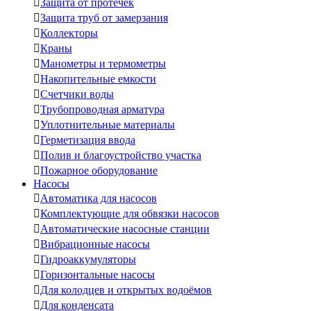

Защита от протечек

Защита труб от замерзания

Коллекторы

Краны

Манометры и термометры

Накопительные емкости

Счетчики воды

Трубопроводная арматура

Уплотнительные материалы

Герметизация ввода

Полив и благоустройство участка

Пожарное оборудование
Насосы

Автоматика для насосов

Комплектующие для обвязки насосов

Автоматические насосные станции

Вибрационные насосы

Гидроаккумуляторы

Горизонтальные насосы

Для колодцев и открытых водоёмов

Для конденсата