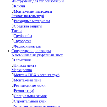
Инструмент для теплоизоляции

Ключи

Монтажные пистолеты
Разматыватель труб

Расходные материалы

Средства защиты
Тиски

Трубогибы

Труборезы

Фаскосниматели
Сопутствующие товары
Алюминиевый рифленый лист

Герметики

Липкая лента
Маркировка

Монтаж ПВХ клеевых труб

Монтажная пена

Ревизионные люки

Ремонт труб

Специальная химия

Строительный клей

Уплотнительные материалы