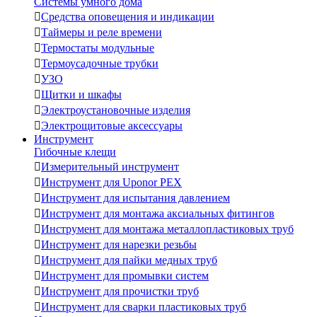
Системы умного дома

Средства оповещения и индикации

Таймеры и реле времени

Термостаты модульные

Термоусадочные трубки

УЗО

Щитки и шкафы

Электроустановочные изделия

Электрощитовые аксессуары
Инструмент
Гибочные клещи

Измерительный инструмент

Инструмент для Uponor PEX

Инструмент для испытания давлением

Инструмент для монтажа аксиальных фитингов

Инструмент для монтажа металлопластиковых труб

Инструмент для нарезки резьбы

Инструмент для пайки медных труб

Инструмент для промывки систем

Инструмент для прочистки труб

Инструмент для сварки пластиковых труб