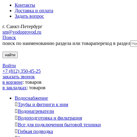
Контакты
Доставка и оплата
Задать вопрос
г. Санкт-Петербург
sm@vodoprovod.ru
Поиск
поиск по наименованию раздела или товара
переход в раздел
Войти
+7 (812) 350-45-25
заказать звонок
в корзине
:
товаров
в закладках
:
товаров
Водоснабжение

Трубы и фитинги к ним

Водонагреватели

Водоподготовка и фильтрация

Все для подключения бытовой техники

Гибкая подводка