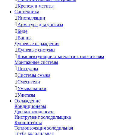

Крепеж и метизы
Сантехника

Инсталляции

Арматура для унитаза

Биде

Ванны
Душевые ограждения

Душевые системы

Комплектующие и запчасти к смесителям
Монтажные системы

Писсуары

Системы смыва

Смесители

Умывальники

Унитазы
Охлаждение
Кондиционеры
Дренаж конденсата
Инструмент холодильщика
Кронштейны
Теплоизоляция холодильная
Труба холодильная