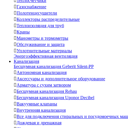

Теплосчетчики

Газоснабжение

Полотенцесушители

Коллекторы распределительные

Теплоизоляция для труб

Краны

Манометры и термометры

Обслуживание и защита

Уплотнительные материалы
Энергоэффективная вентиляция
Канализация
Бесшумная канализация Geberit Silent-PP

Автономная канализация

Аксессуары и дополнительное оборудование

Арматура с сухим затвором

Бесшумная канализация Rehau

Бесшумная канализация Uponor Decibel

Вакуумные клапаны

Внутренняя канализация

Все для подключения стиральных и посудомоечных ма

Дождевая и дренажная