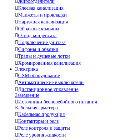

Жироотделители

Клеевая канализация

Манжеты и прокладки

Наружная канализация

Обратные клапаны

Отвод конденсата

Подключение унитаза

Сифоны и обвязки

Трапы и душевые лотки

Хромированная канализация
Электрика

GSM оборудование

Автоматические выключатели

Дистанционное управление
Заземление

Источники бесперебойного питания
Кабельная арматура

Кабельная продукция

Контакторы и реле

Реле контроля и защиты

Реле уровня жидкости