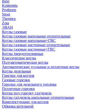
Baxi
Kotitonttu
Protherm
Stout
Thermex
Zota
ЭВАН
Котлы газовые
Котлы газовые напольные отопительные
Котлы газовые напольные+ГВС
Котлы газовые настенные отопительные
Котлы газовые настенные+ГВС
Котлы твердотопливные
Классические котлы
Полуавтоматические котлы
Автоматические угольные и пеллетные котлы
Котлы дизельные
Горелки для котлов
Газовые горелки
Горелки для дизельного топлива
Пеллетные горелки
Котлы под горелку газ/дизель
Котлы газ\дизель напольные отопительные
Комплектующие для котлов
Обвязка котельной