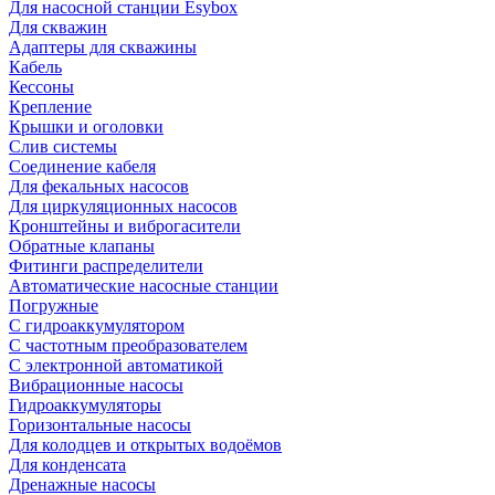
Для насосной станции Esybox
Для скважин
Адаптеры для скважины
Кабель
Кессоны
Крепление
Крышки и оголовки
Слив системы
Соединение кабеля
Для фекальных насосов
Для циркуляционных насосов
Кронштейны и виброгасители
Обратные клапаны
Фитинги распределители
Автоматические насосные станции
Погружные
С гидроаккумулятором
С частотным преобразователем
С электронной автоматикой
Вибрационные насосы
Гидроаккумуляторы
Горизонтальные насосы
Для колодцев и открытых водоёмов
Для конденсата
Дренажные насосы