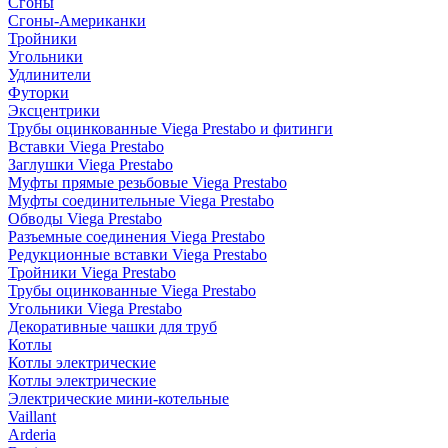
Сгоны
Сгоны-Американки
Тройники
Угольники
Удлинители
Футорки
Эксцентрики
Трубы оцинкованные Viega Prestabo и фитинги
Вставки Viega Prestabo
Заглушки Viega Prestabo
Муфты прямые резьбовые Viega Prestabo
Муфты соединительные Viega Prestabo
Обводы Viega Prestabo
Разъемные соединения Viega Prestabo
Редукционные вставки Viega Prestabo
Тройники Viega Prestabo
Трубы оцинкованные Viega Prestabo
Угольники Viega Prestabo
Декоративные чашки для труб
Котлы
Котлы электрические
Котлы электрические
Электрические мини-котельные
Vaillant
Arderia