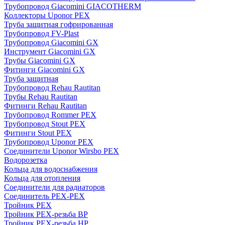
Трубопровод Giacomini GIACOTHERM
Коллекторы Uponor PEX
Труба защитная гофрированная
Трубопровод FV-Plast
Трубопровод Giacomini GX
Инструмент Giacomini GX
Трубы Giacomini GX
Фитинги Giacomini GX
Труба защитная
Трубопровод Rehau Rautitan
Трубы Rehau Rautitan
Фитинги Rehau Rautitan
Трубопровод Rommer PEX
Трубопровод Stout PEX
Фитинги Stout PEX
Трубопровод Uponor PEX
Соединители Uponor Wirsbo PEX
Водорозетка
Кольца для водоснабжения
Кольца для отопления
Соединители для радиаторов
Соединитель PEX-PEX
Тройник PEX
Тройник PEX-резьба ВР
Тройник PEX-резьба НР