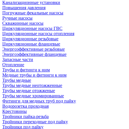
Канализационные установки
Повышения давления
Погружные фекальные насосы
Ручные насосы
Скважинные насосы
Циркуляционные насосы ГВС
Циркуляционные насосы отопления
Циркуляционные резьбовые
Циркуляционные фланцевые
Энергоэффективные резьбовые
Энергоэффективные фланцевые
Запасные части
Отопление
Трубы и фитинги к ним
Медные трубы и фитинги к ним
Трубы медные
Трубы медные неотожженные
Трубы медные отожженые
Трубы медные хромированные
Фитинги для медных труб под пайку
Водорозетка проходная
Крестовины
Тройники пайка-резьба
Тройники переходные под пайку
Тройники под пайку