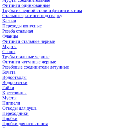
Муфты соединительные
Фитинги оцинкованные
Трубы из черной стали и фитинги к ним
Стальные фитинги под сварку
Калачи
Переходы конусные
Резьба стальная
Фланцы
Фитинги стальные черные
Муфты
Сгоны
Трубы стальные черные
Фитинги чугунные черные
Резьбовые соединители латунные
Бочата
Водоотводы
Водорозетки
Гайки
Крестовины
Муфты
Ниппели
Отводы для душа
Переходники
Пробки
Пробки для испытания