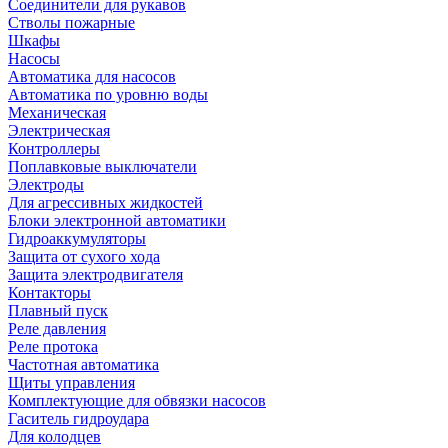
Соединители для рукавов
Стволы пожарные
Шкафы
Насосы
Автоматика для насосов
Автоматика по уровню воды
Механическая
Электрическая
Контроллеры
Поплавковые выключатели
Электроды
Для агрессивных жидкостей
Блоки электронной автоматики
Гидроаккумуляторы
Защита от сухого хода
Защита электродвигателя
Контакторы
Плавный пуск
Реле давления
Реле протока
Частотная автоматика
Щиты управления
Комплектующие для обвязки насосов
Гаситель гидроудара
Для колодцев