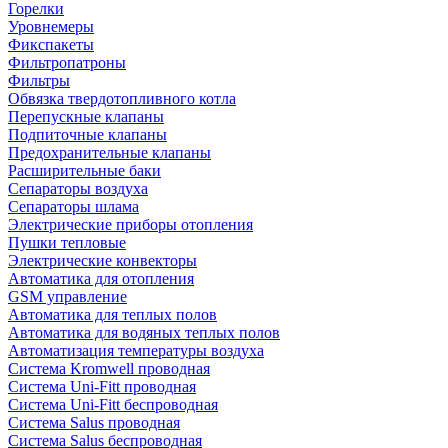
Горелки
Уровнемеры
Фикспакеты
Фильтропатроны
Фильтры
Обвязка твердотопливного котла
Перепускные клапаны
Подпиточные клапаны
Предохранительные клапаны
Расширительные баки
Сепараторы воздуха
Сепараторы шлама
Электрические приборы отопления
Пушки тепловые
Электрические конвекторы
Автоматика для отопления
GSM управление
Автоматика для теплых полов
Автоматика для водяных теплых полов
Автоматизация температуры воздуха
Система Kromwell проводная
Система Uni-Fitt проводная
Система Uni-Fitt беспроводная
Система Salus проводная
Система Salus беспроводная