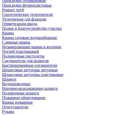
Прокладки силиконовые
Прокладки фторопластовые
Ремонт труб
Синтетические уплотнители
Уплотнения для фланцев
Герметизация ввода
Полив и благоустройство участка
Краны
Краны садовые водоразборные
Сливные краны
Незамерзающие краны и колонки
Погреб пластиковый
Поливочные пистолеты
Соединители для шлангов
Быстроразъемные соединители
Шланговые штуцеры латунные
Шланговые штуцеры пластиковые
Шланги
Водопроводные
Напорно-всасывающие шланги
Поливочные шланги
Пожарное оборудование
Краны пожарные
Огнетушители
Рукава