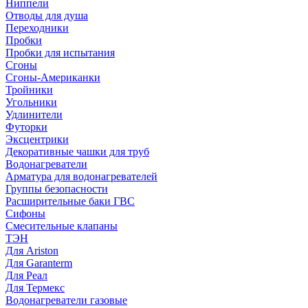
Ниппели
Отводы для душа
Переходники
Пробки
Пробки для испытания
Сгоны
Сгоны-Американки
Тройники
Угольники
Удлинители
Футорки
Эксцентрики
Декоративные чашки для труб
Водонагреватели
Арматура для водонагревателей
Группы безопасности
Расширительные баки ГВС
Сифоны
Смесительные клапаны
ТЭН
Для Ariston
Для Garanterm
Для Реал
Для Термекс
Водонагреватели газовые