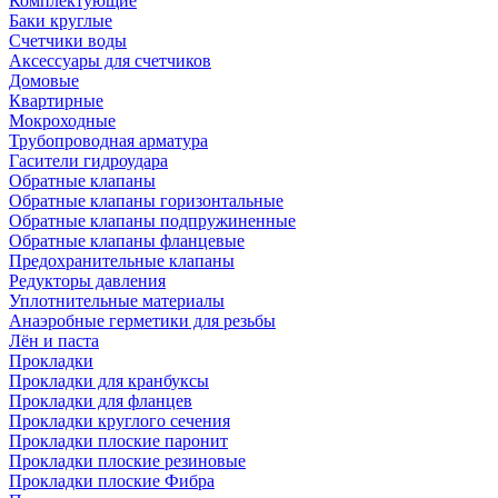
Комплектующие
Баки круглые
Счетчики воды
Аксессуары для счетчиков
Домовые
Квартирные
Мокроходные
Трубопроводная арматура
Гасители гидроудара
Обратные клапаны
Обратные клапаны горизонтальные
Обратные клапаны подпружиненные
Обратные клапаны фланцевые
Предохранительные клапаны
Редукторы давления
Уплотнительные материалы
Анаэробные герметики для резьбы
Лён и паста
Прокладки
Прокладки для кранбуксы
Прокладки для фланцев
Прокладки круглого сечения
Прокладки плоские паронит
Прокладки плоские резиновые
Прокладки плоские Фибра