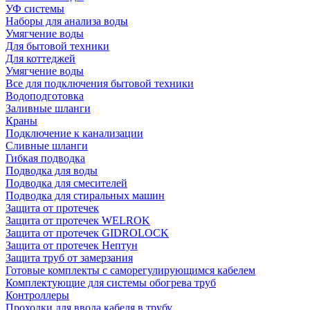
УФ системы
Наборы для анализа воды
Умягчение воды
Для бытовой техники
Для коттеджей
Умягчение воды
Все для подключения бытовой техники
Водоподготовка
Заливные шланги
Краны
Подключение к канализации
Сливные шланги
Гибкая подводка
Подводка для воды
Подводка для смесителей
Подводка для стиральных машин
Защита от протечек
Защита от протечек WELROK
Защита от протечек GIDROLOCK
Защита от протечек Нептун
Защита труб от замерзания
Готовые комплекты с саморегулирующимся кабелем
Комплектующие для системы обогрева труб
Контроллеры
Проходки для ввода кабеля в трубу