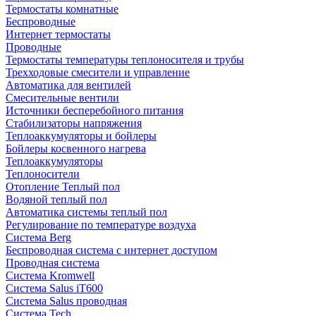
Термостаты комнатные
Беспроводные
Интернет термостаты
Проводные
Термостаты температуры теплоносителя и трубы
Трехходовые смесители и управление
Автоматика для вентилей
Смесительные вентили
Источники бесперебойного питания
Стабилизаторы напряжения
Теплоаккумуляторы и бойлеры
Бойлеры косвенного нагрева
Теплоаккумуляторы
Теплоносители
Отопление Теплый пол
Водяной теплый пол
Автоматика системы теплый пол
Регулирование по температуре воздуха
Система Berg
Беспроводная система с интернет доступом
Проводная система
Система Kromwell
Система Salus iT600
Система Salus проводная
Система Tech