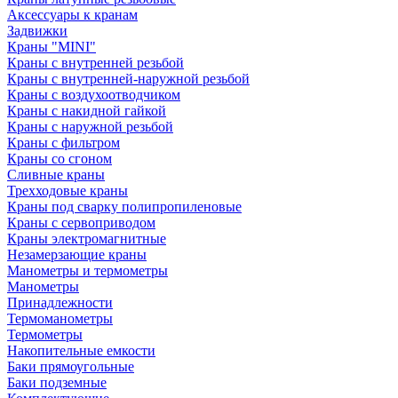
Аксессуары к кранам
Задвижки
Краны "MINI"
Краны с внутренней резьбой
Краны с внутренней-наружной резьбой
Краны с воздухоотводчиком
Краны с накидной гайкой
Краны с наружной резьбой
Краны с фильтром
Краны со сгоном
Сливные краны
Трехходовые краны
Краны под сварку полипропиленовые
Краны с сервоприводом
Краны электромагнитные
Незамерзающие краны
Манометры и термометры
Манометры
Принадлежности
Термоманометры
Термометры
Накопительные емкости
Баки прямоугольные
Баки подземные