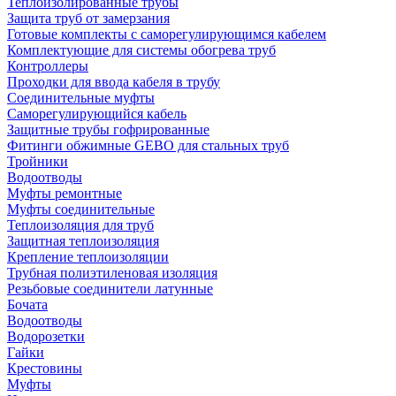
Теплоизолированные трубы
Защита труб от замерзания
Готовые комплекты с саморегулирующимся кабелем
Комплектующие для системы обогрева труб
Контроллеры
Проходки для ввода кабеля в трубу
Соединительные муфты
Саморегулирующийся кабель
Защитные трубы гофрированные
Фитинги обжимные GEBO для стальных труб
Тройники
Водоотводы
Муфты ремонтные
Муфты соединительные
Теплоизоляция для труб
Защитная теплоизоляция
Крепление теплоизоляции
Трубная полиэтиленовая изоляция
Резьбовые соединители латунные
Бочата
Водоотводы
Водорозетки
Гайки
Крестовины
Муфты