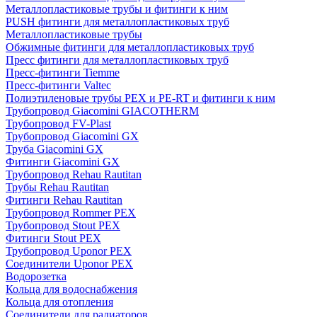
Металлопластиковые трубы и фитинги к ним
PUSH фитинги для металлопластиковых труб
Металлопластиковые трубы
Обжимные фитинги для металлопластиковых труб
Пресс фитинги для металлопластиковых труб
Пресс-фитинги Tiemme
Пресс-фитинги Valtec
Полиэтиленовые трубы PEX и PE-RT и фитинги к ним
Трубопровод Giacomini GIACOTHERM
Трубопровод FV-Plast
Трубопровод Giacomini GX
Труба Giacomini GX
Фитинги Giacomini GX
Трубопровод Rehau Rautitan
Трубы Rehau Rautitan
Фитинги Rehau Rautitan
Трубопровод Rommer PEX
Трубопровод Stout PEX
Фитинги Stout PEX
Трубопровод Uponor PEX
Соединители Uponor PEX
Водорозетка
Кольца для водоснабжения
Кольца для отопления
Соединители для радиаторов