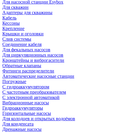
Для насосной станции Esybox
Для скважин
Адаптеры для скважины
Кабель
Кессоны
Крепление
Крышки и оголовки
Слив системы
Соединение кабеля
Для фекальных насосов
Для циркуляционных насосов
Кронштейны и виброгасители
Обратные клапаны
Фитинги распределители
Автоматические насосные станции
Погружные
С гидроаккумулятором
С частотным преобразователем
С электронной автоматикой
Вибрационные насосы
Гидроаккумуляторы
Горизонтальные насосы
Для колодцев и открытых водоёмов
Для конденсата
Дренажные насосы