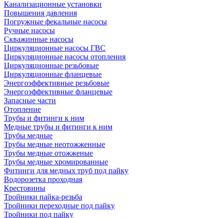
Канализационные установки
Повышения давления
Погружные фекальные насосы
Ручные насосы
Скважинные насосы
Циркуляционные насосы ГВС
Циркуляционные насосы отопления
Циркуляционные резьбовые
Циркуляционные фланцевые
Энергоэффективные резьбовые
Энергоэффективные фланцевые
Запасные части
Отопление
Трубы и фитинги к ним
Медные трубы и фитинги к ним
Трубы медные
Трубы медные неотожженные
Трубы медные отожженые
Трубы медные хромированные
Фитинги для медных труб под пайку
Водорозетка проходная
Крестовины
Тройники пайка-резьба
Тройники переходные под пайку
Тройники под пайку