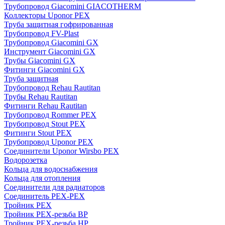
Трубопровод Giacomini GIACOTHERM
Коллекторы Uponor PEX
Труба защитная гофрированная
Трубопровод FV-Plast
Трубопровод Giacomini GX
Инструмент Giacomini GX
Трубы Giacomini GX
Фитинги Giacomini GX
Труба защитная
Трубопровод Rehau Rautitan
Трубы Rehau Rautitan
Фитинги Rehau Rautitan
Трубопровод Rommer PEX
Трубопровод Stout PEX
Фитинги Stout PEX
Трубопровод Uponor PEX
Соединители Uponor Wirsbo PEX
Водорозетка
Кольца для водоснабжения
Кольца для отопления
Соединители для радиаторов
Соединитель PEX-PEX
Тройник PEX
Тройник PEX-резьба ВР
Тройник PEX-резьба НР