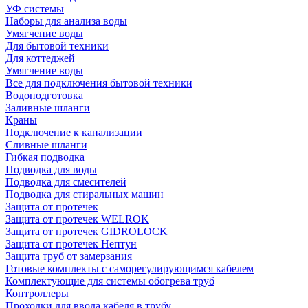
УФ системы
Наборы для анализа воды
Умягчение воды
Для бытовой техники
Для коттеджей
Умягчение воды
Все для подключения бытовой техники
Водоподготовка
Заливные шланги
Краны
Подключение к канализации
Сливные шланги
Гибкая подводка
Подводка для воды
Подводка для смесителей
Подводка для стиральных машин
Защита от протечек
Защита от протечек WELROK
Защита от протечек GIDROLOCK
Защита от протечек Нептун
Защита труб от замерзания
Готовые комплекты с саморегулирующимся кабелем
Комплектующие для системы обогрева труб
Контроллеры
Проходки для ввода кабеля в трубу