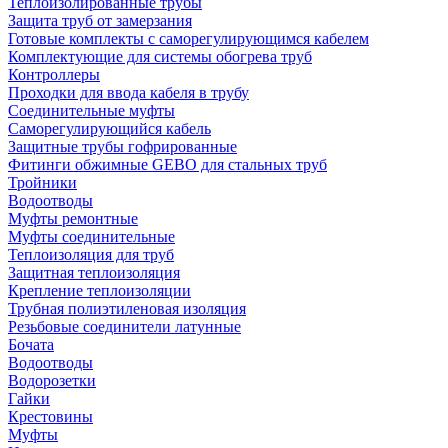
Теплоизолированные трубы
Защита труб от замерзания
Готовые комплекты с саморегулирующимся кабелем
Комплектующие для системы обогрева труб
Контроллеры
Проходки для ввода кабеля в трубу
Соединительные муфты
Саморегулирующийся кабель
Защитные трубы гофрированные
Фитинги обжимные GEBO для стальных труб
Тройники
Водоотводы
Муфты ремонтные
Муфты соединительные
Теплоизоляция для труб
Защитная теплоизоляция
Крепление теплоизоляции
Трубная полиэтиленовая изоляция
Резьбовые соединители латунные
Бочата
Водоотводы
Водорозетки
Гайки
Крестовины
Муфты