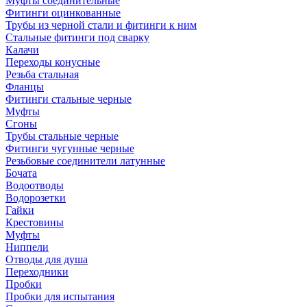
Муфты соединительные
Фитинги оцинкованные
Трубы из черной стали и фитинги к ним
Стальные фитинги под сварку
Калачи
Переходы конусные
Резьба стальная
Фланцы
Фитинги стальные черные
Муфты
Сгоны
Трубы стальные черные
Фитинги чугунные черные
Резьбовые соединители латунные
Бочата
Водоотводы
Водорозетки
Гайки
Крестовины
Муфты
Ниппели
Отводы для душа
Переходники
Пробки
Пробки для испытания