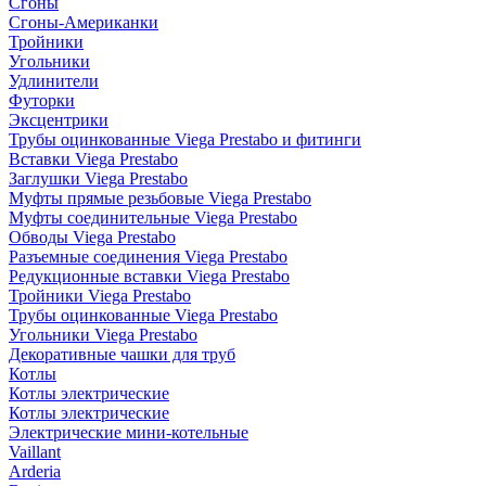
Сгоны
Сгоны-Американки
Тройники
Угольники
Удлинители
Футорки
Эксцентрики
Трубы оцинкованные Viega Prestabo и фитинги
Вставки Viega Prestabo
Заглушки Viega Prestabo
Муфты прямые резьбовые Viega Prestabo
Муфты соединительные Viega Prestabo
Обводы Viega Prestabo
Разъемные соединения Viega Prestabo
Редукционные вставки Viega Prestabo
Тройники Viega Prestabo
Трубы оцинкованные Viega Prestabo
Угольники Viega Prestabo
Декоративные чашки для труб
Котлы
Котлы электрические
Котлы электрические
Электрические мини-котельные
Vaillant
Arderia