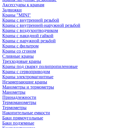
Аксессуары к кранам
Задвижки
Краны "MINI"
Краны с внутренней резьбой
Краны с внутренней-наружной резьбой
Краны с воздухоотводчиком
Краны с накидной гайкой
Краны с наружной резьбой
Краны с фильтром
Краны со сгоном
Сливные краны
Трехходовые краны
Краны под сварку полипропиленовые
Краны с сервоприводом
Краны электромагнитные
Незамерзающие краны
Манометры и термометры
Манометры
Принадлежности
Термоманометры
Термометры
Накопительные емкости
Баки прямоугольные
Баки подземные