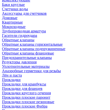
Комплектующие
Баки круглые
Счетчики воды
Аксессуары для счетчиков
Домовые
Квартирные
Мокроходные
Трубопроводная арматура
Гасители гидроудара
Обратные клапаны
Обратные клапаны горизонтальные
Обратные клапаны подпружиненные
Обратные клапаны фланцевые
Предохранительные клапаны
Редукторы давления
Уплотнительные материалы
Анаэробные герметики для резьбы
Лён и паста
Прокладки
Прокладки для кранбуксы
Прокладки для фланцев
Прокладки круглого сечения
Прокладки плоские паронит
Прокладки плоские резиновые
Прокладки плоские Фибра