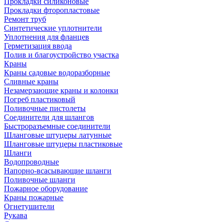
Прокладки силиконовые
Прокладки фторопластовые
Ремонт труб
Синтетические уплотнители
Уплотнения для фланцев
Герметизация ввода
Полив и благоустройство участка
Краны
Краны садовые водоразборные
Сливные краны
Незамерзающие краны и колонки
Погреб пластиковый
Поливочные пистолеты
Соединители для шлангов
Быстроразъемные соединители
Шланговые штуцеры латунные
Шланговые штуцеры пластиковые
Шланги
Водопроводные
Напорно-всасывающие шланги
Поливочные шланги
Пожарное оборудование
Краны пожарные
Огнетушители
Рукава