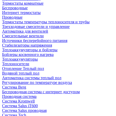
Термостаты комнатные
Беспроводные
Интернет термостаты
Проводные
Термостаты температуры теплоносителя и трубы
Трехходовые смесители и управление
Автоматика для вентилей
Смесительные вентили
Источники бесперебойного питания
Стабилизаторы напряжения
Теплоаккумуляторы и бойлеры
Бойлеры косвенного нагрева
Теплоаккумуляторы
Теплоносители
Отопление Теплый пол
Водяной теплый пол
Автоматика системы теплый пол
Регулирование по температуре воздуха
Система Berg
Беспроводная система с интернет доступом
Проводная система
Система Kromwell
Система Salus iT600
Система Salus проводная
Система Tech