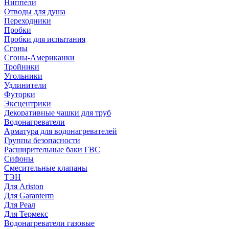
Ниппели
Отводы для душа
Переходники
Пробки
Пробки для испытания
Сгоны
Сгоны-Американки
Тройники
Угольники
Удлинители
Футорки
Эксцентрики
Декоративные чашки для труб
Водонагреватели
Арматура для водонагревателей
Группы безопасности
Расширительные баки ГВС
Сифоны
Смесительные клапаны
ТЭН
Для Ariston
Для Garanterm
Для Реал
Для Термекс
Водонагреватели газовые