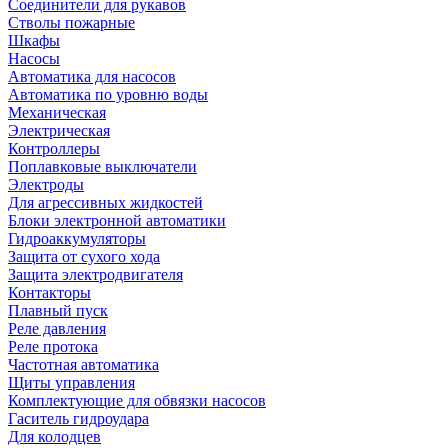
Соединители для рукавов
Стволы пожарные
Шкафы
Насосы
Автоматика для насосов
Автоматика по уровню воды
Механическая
Электрическая
Контроллеры
Поплавковые выключатели
Электроды
Для агрессивных жидкостей
Блоки электронной автоматики
Гидроаккумуляторы
Защита от сухого хода
Защита электродвигателя
Контакторы
Плавный пуск
Реле давления
Реле протока
Частотная автоматика
Щиты управления
Комплектующие для обвязки насосов
Гаситель гидроудара
Для колодцев