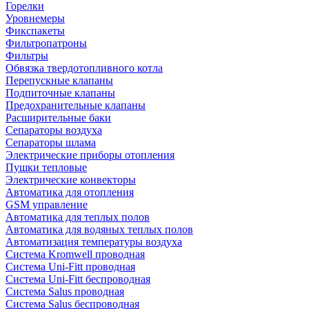
Горелки
Уровнемеры
Фикспакеты
Фильтропатроны
Фильтры
Обвязка твердотопливного котла
Перепускные клапаны
Подпиточные клапаны
Предохранительные клапаны
Расширительные баки
Сепараторы воздуха
Сепараторы шлама
Электрические приборы отопления
Пушки тепловые
Электрические конвекторы
Автоматика для отопления
GSM управление
Автоматика для теплых полов
Автоматика для водяных теплых полов
Автоматизация температуры воздуха
Система Kromwell проводная
Система Uni-Fitt проводная
Система Uni-Fitt беспроводная
Система Salus проводная
Система Salus беспроводная