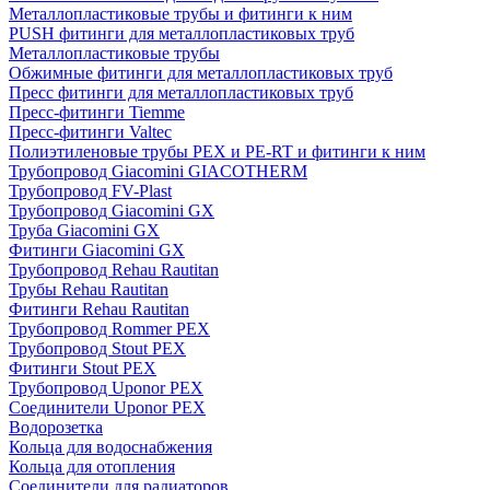
Металлопластиковые трубы и фитинги к ним
PUSH фитинги для металлопластиковых труб
Металлопластиковые трубы
Обжимные фитинги для металлопластиковых труб
Пресс фитинги для металлопластиковых труб
Пресс-фитинги Tiemme
Пресс-фитинги Valtec
Полиэтиленовые трубы PEX и PE-RT и фитинги к ним
Трубопровод Giacomini GIACOTHERM
Трубопровод FV-Plast
Трубопровод Giacomini GX
Труба Giacomini GX
Фитинги Giacomini GX
Трубопровод Rehau Rautitan
Трубы Rehau Rautitan
Фитинги Rehau Rautitan
Трубопровод Rommer PEX
Трубопровод Stout PEX
Фитинги Stout PEX
Трубопровод Uponor PEX
Соединители Uponor PEX
Водорозетка
Кольца для водоснабжения
Кольца для отопления
Соединители для радиаторов