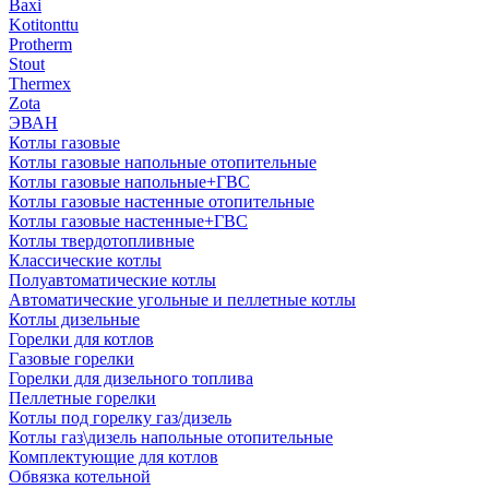
Baxi
Kotitonttu
Protherm
Stout
Thermex
Zota
ЭВАН
Котлы газовые
Котлы газовые напольные отопительные
Котлы газовые напольные+ГВС
Котлы газовые настенные отопительные
Котлы газовые настенные+ГВС
Котлы твердотопливные
Классические котлы
Полуавтоматические котлы
Автоматические угольные и пеллетные котлы
Котлы дизельные
Горелки для котлов
Газовые горелки
Горелки для дизельного топлива
Пеллетные горелки
Котлы под горелку газ/дизель
Котлы газ\дизель напольные отопительные
Комплектующие для котлов
Обвязка котельной