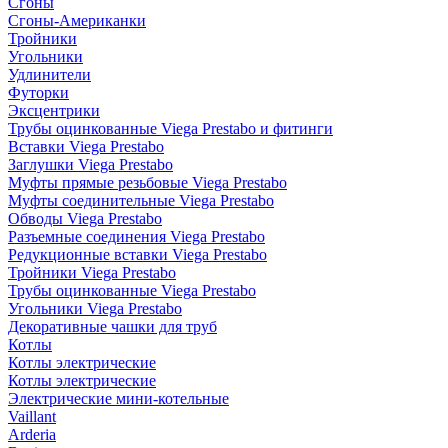
Сгоны
Сгоны-Американки
Тройники
Угольники
Удлинители
Футорки
Эксцентрики
Трубы оцинкованные Viega Prestabo и фитинги
Вставки Viega Prestabo
Заглушки Viega Prestabo
Муфты прямые резьбовые Viega Prestabo
Муфты соединительные Viega Prestabo
Обводы Viega Prestabo
Разъемные соединения Viega Prestabo
Редукционные вставки Viega Prestabo
Тройники Viega Prestabo
Трубы оцинкованные Viega Prestabo
Угольники Viega Prestabo
Декоративные чашки для труб
Котлы
Котлы электрические
Котлы электрические
Электрические мини-котельные
Vaillant
Arderia