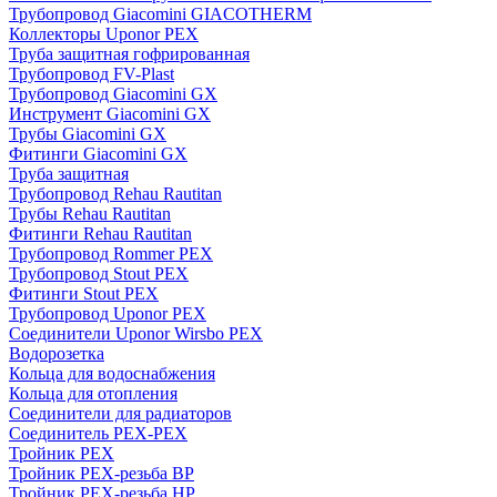
Трубопровод Giacomini GIACOTHERM
Коллекторы Uponor PEX
Труба защитная гофрированная
Трубопровод FV-Plast
Трубопровод Giacomini GX
Инструмент Giacomini GX
Трубы Giacomini GX
Фитинги Giacomini GX
Труба защитная
Трубопровод Rehau Rautitan
Трубы Rehau Rautitan
Фитинги Rehau Rautitan
Трубопровод Rommer PEX
Трубопровод Stout PEX
Фитинги Stout PEX
Трубопровод Uponor PEX
Соединители Uponor Wirsbo PEX
Водорозетка
Кольца для водоснабжения
Кольца для отопления
Соединители для радиаторов
Соединитель PEX-PEX
Тройник PEX
Тройник PEX-резьба ВР
Тройник PEX-резьба НР