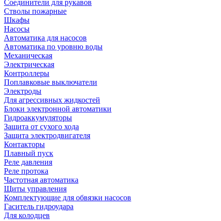
Соединители для рукавов
Стволы пожарные
Шкафы
Насосы
Автоматика для насосов
Автоматика по уровню воды
Механическая
Электрическая
Контроллеры
Поплавковые выключатели
Электроды
Для агрессивных жидкостей
Блоки электронной автоматики
Гидроаккумуляторы
Защита от сухого хода
Защита электродвигателя
Контакторы
Плавный пуск
Реле давления
Реле протока
Частотная автоматика
Щиты управления
Комплектующие для обвязки насосов
Гаситель гидроудара
Для колодцев