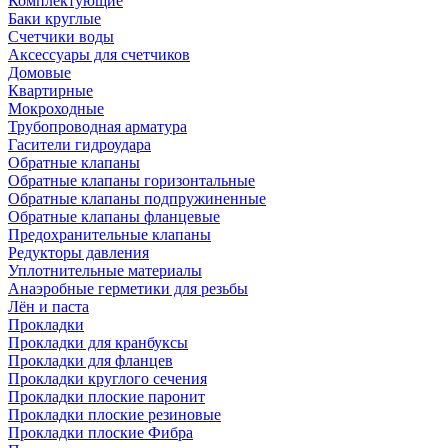
Комплектующие
Баки круглые
Счетчики воды
Аксессуары для счетчиков
Домовые
Квартирные
Мокроходные
Трубопроводная арматура
Гасители гидроудара
Обратные клапаны
Обратные клапаны горизонтальные
Обратные клапаны подпружиненные
Обратные клапаны фланцевые
Предохранительные клапаны
Редукторы давления
Уплотнительные материалы
Анаэробные герметики для резьбы
Лён и паста
Прокладки
Прокладки для кранбуксы
Прокладки для фланцев
Прокладки круглого сечения
Прокладки плоские паронит
Прокладки плоские резиновые
Прокладки плоские Фибра