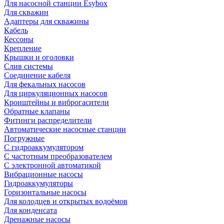
Для насосной станции Esybox
Для скважин
Адаптеры для скважины
Кабель
Кессоны
Крепление
Крышки и оголовки
Слив системы
Соединение кабеля
Для фекальных насосов
Для циркуляционных насосов
Кронштейны и виброгасители
Обратные клапаны
Фитинги распределители
Автоматические насосные станции
Погружные
С гидроаккумулятором
С частотным преобразователем
С электронной автоматикой
Вибрационные насосы
Гидроаккумуляторы
Горизонтальные насосы
Для колодцев и открытых водоёмов
Для конденсата
Дренажные насосы