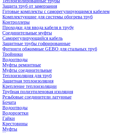
Теплоизолированные трубы
Защита труб от замерзания
Готовые комплекты с саморегулирующимся кабелем
Комплектующие для системы обогрева труб
Контроллеры
Проходки для ввода кабеля в трубу
Соединительные муфты
Саморегулирующийся кабель
Защитные трубы гофрированные
Фитинги обжимные GEBO для стальных труб
Тройники
Водоотводы
Муфты ремонтные
Муфты соединительные
Теплоизоляция для труб
Защитная теплоизоляция
Крепление теплоизоляции
Трубная полиэтиленовая изоляция
Резьбовые соединители латунные
Бочата
Водоотводы
Водорозетки
Гайки
Крестовины
Муфты