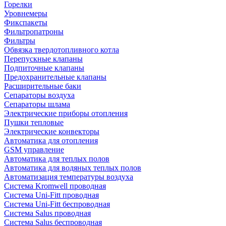
Горелки
Уровнемеры
Фикспакеты
Фильтропатроны
Фильтры
Обвязка твердотопливного котла
Перепускные клапаны
Подпиточные клапаны
Предохранительные клапаны
Расширительные баки
Сепараторы воздуха
Сепараторы шлама
Электрические приборы отопления
Пушки тепловые
Электрические конвекторы
Автоматика для отопления
GSM управление
Автоматика для теплых полов
Автоматика для водяных теплых полов
Автоматизация температуры воздуха
Система Kromwell проводная
Система Uni-Fitt проводная
Система Uni-Fitt беспроводная
Система Salus проводная
Система Salus беспроводная