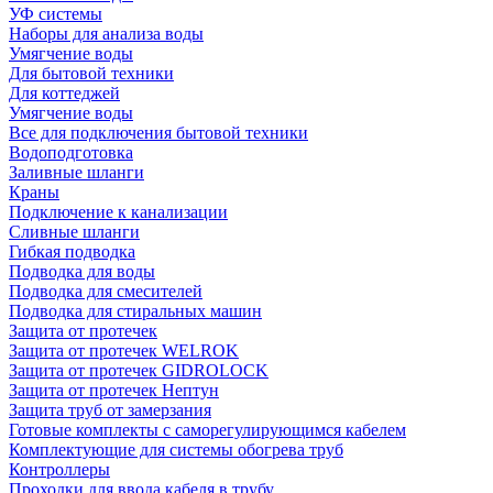
УФ системы
Наборы для анализа воды
Умягчение воды
Для бытовой техники
Для коттеджей
Умягчение воды
Все для подключения бытовой техники
Водоподготовка
Заливные шланги
Краны
Подключение к канализации
Сливные шланги
Гибкая подводка
Подводка для воды
Подводка для смесителей
Подводка для стиральных машин
Защита от протечек
Защита от протечек WELROK
Защита от протечек GIDROLOCK
Защита от протечек Нептун
Защита труб от замерзания
Готовые комплекты с саморегулирующимся кабелем
Комплектующие для системы обогрева труб
Контроллеры
Проходки для ввода кабеля в трубу