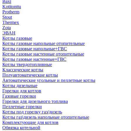
Baxi
Kotitonttu
Protherm
Stout
Thermex
Zota
ЭВАН
Котлы газовые
Котлы газовые напольные отопительные
Котлы газовые напольные+ГВС
Котлы газовые настенные отопительные
Котлы газовые настенные+ГВС
Котлы твердотопливные
Классические котлы
Полуавтоматические котлы
Автоматические угольные и пеллетные котлы
Котлы дизельные
Горелки для котлов
Газовые горелки
Горелки для дизельного топлива
Пеллетные горелки
Котлы под горелку газ/дизель
Котлы газ\дизель напольные отопительные
Комплектующие для котлов
Обвязка котельной