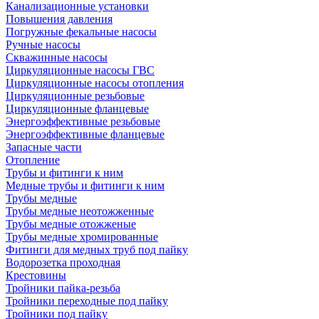
Канализационные установки
Повышения давления
Погружные фекальные насосы
Ручные насосы
Скважинные насосы
Циркуляционные насосы ГВС
Циркуляционные насосы отопления
Циркуляционные резьбовые
Циркуляционные фланцевые
Энергоэффективные резьбовые
Энергоэффективные фланцевые
Запасные части
Отопление
Трубы и фитинги к ним
Медные трубы и фитинги к ним
Трубы медные
Трубы медные неотожженные
Трубы медные отожженые
Трубы медные хромированные
Фитинги для медных труб под пайку
Водорозетка проходная
Крестовины
Тройники пайка-резьба
Тройники переходные под пайку
Тройники под пайку