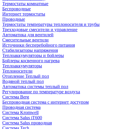
Термостаты комнатные
Беспроводные
Интернет термостаты
Проводные
Термостаты температуры теплоносителя и трубы
Трехходовые смесители и управление
Автоматика для вентилей
Смесительные вентили
Источники бесперебойного питания
Стабилизаторы напряжения
Теплоаккумуляторы и бойлеры
Бойлеры косвенного нагрева
Теплоаккумуляторы
Теплоносители
Отопление Теплый пол
Водяной теплый пол
Автоматика системы теплый пол
Регулирование по температуре воздуха
Система Berg
Беспроводная система с интернет доступом
Проводная система
Система Kromwell
Система Salus iT600
Система Salus проводная
Система Tech