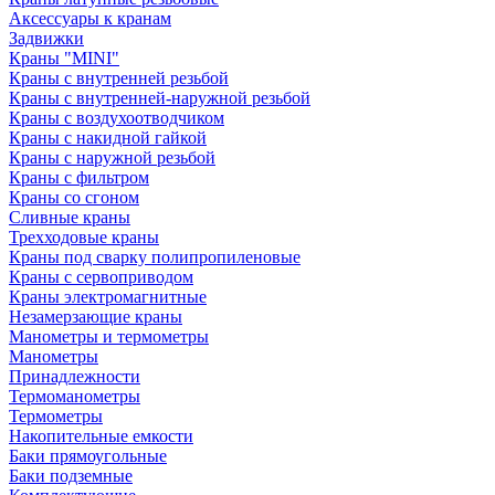
Аксессуары к кранам
Задвижки
Краны "MINI"
Краны с внутренней резьбой
Краны с внутренней-наружной резьбой
Краны с воздухоотводчиком
Краны с накидной гайкой
Краны с наружной резьбой
Краны с фильтром
Краны со сгоном
Сливные краны
Трехходовые краны
Краны под сварку полипропиленовые
Краны с сервоприводом
Краны электромагнитные
Незамерзающие краны
Манометры и термометры
Манометры
Принадлежности
Термоманометры
Термометры
Накопительные емкости
Баки прямоугольные
Баки подземные