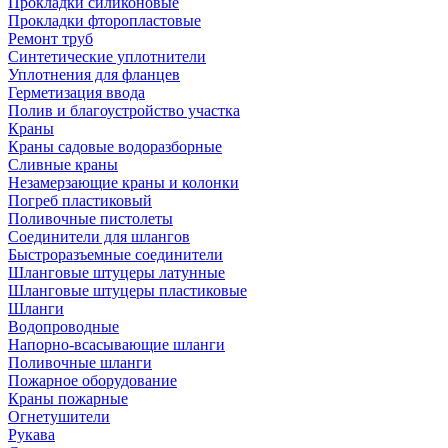
Прокладки силиконовые
Прокладки фторопластовые
Ремонт труб
Синтетические уплотнители
Уплотнения для фланцев
Герметизация ввода
Полив и благоустройство участка
Краны
Краны садовые водоразборные
Сливные краны
Незамерзающие краны и колонки
Погреб пластиковый
Поливочные пистолеты
Соединители для шлангов
Быстроразъемные соединители
Шланговые штуцеры латунные
Шланговые штуцеры пластиковые
Шланги
Водопроводные
Напорно-всасывающие шланги
Поливочные шланги
Пожарное оборудование
Краны пожарные
Огнетушители
Рукава