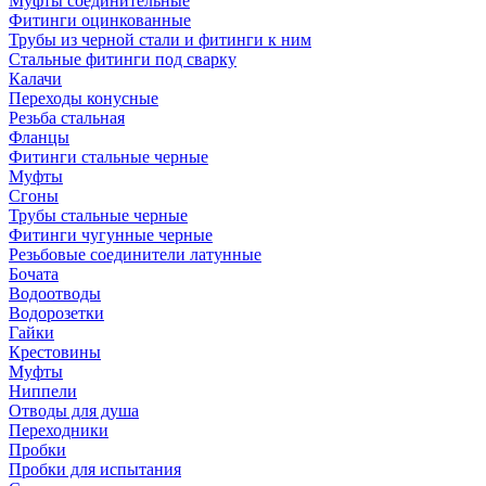
Муфты соединительные
Фитинги оцинкованные
Трубы из черной стали и фитинги к ним
Стальные фитинги под сварку
Калачи
Переходы конусные
Резьба стальная
Фланцы
Фитинги стальные черные
Муфты
Сгоны
Трубы стальные черные
Фитинги чугунные черные
Резьбовые соединители латунные
Бочата
Водоотводы
Водорозетки
Гайки
Крестовины
Муфты
Ниппели
Отводы для душа
Переходники
Пробки
Пробки для испытания