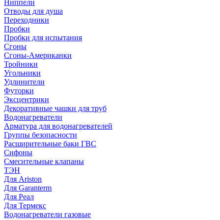
Ниппели
Отводы для душа
Переходники
Пробки
Пробки для испытания
Сгоны
Сгоны-Американки
Тройники
Угольники
Удлинители
Футорки
Эксцентрики
Декоративные чашки для труб
Водонагреватели
Арматура для водонагревателей
Группы безопасности
Расширительные баки ГВС
Сифоны
Смесительные клапаны
ТЭН
Для Ariston
Для Garanterm
Для Реал
Для Термекс
Водонагреватели газовые