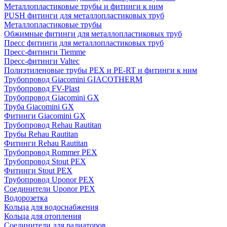
Металлопластиковые трубы и фитинги к ним
PUSH фитинги для металлопластиковых труб
Металлопластиковые трубы
Обжимные фитинги для металлопластиковых труб
Пресс фитинги для металлопластиковых труб
Пресс-фитинги Tiemme
Пресс-фитинги Valtec
Полиэтиленовые трубы PEX и PE-RT и фитинги к ним
Трубопровод Giacomini GIACOTHERM
Трубопровод FV-Plast
Трубопровод Giacomini GX
Труба Giacomini GX
Фитинги Giacomini GX
Трубопровод Rehau Rautitan
Трубы Rehau Rautitan
Фитинги Rehau Rautitan
Трубопровод Rommer PEX
Трубопровод Stout PEX
Фитинги Stout PEX
Трубопровод Uponor PEX
Соединители Uponor PEX
Водорозетка
Кольца для водоснабжения
Кольца для отопления
Соединители для радиаторов