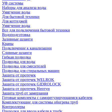
УФ системы
Наборы для анализа воды
Умягчение воды
Для бытовой техники
Для коттеджей
Умягчение воды
Все для подключения бытовой техники
Водоподготовка
Заливные шланги
Краны
Подключение к канализации
Сливные шланги
Гибкая подводка
Подводка для воды
Подводка для смесителей
Подводка для стиральных машин
Защита от протечек
Защита от протечек WELROK
Защита от протечек GIDROLOCK
Защита от протечек Нептун
Защита труб от замерзания
Готовые комплекты с саморегулирующимся кабелем
Комплектующие для системы обогрева труб
Контроллеры
Проходки для ввода кабеля в трубу