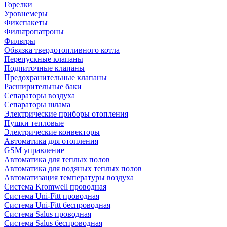
Горелки
Уровнемеры
Фикспакеты
Фильтропатроны
Фильтры
Обвязка твердотопливного котла
Перепускные клапаны
Подпиточные клапаны
Предохранительные клапаны
Расширительные баки
Сепараторы воздуха
Сепараторы шлама
Электрические приборы отопления
Пушки тепловые
Электрические конвекторы
Автоматика для отопления
GSM управление
Автоматика для теплых полов
Автоматика для водяных теплых полов
Автоматизация температуры воздуха
Система Kromwell проводная
Система Uni-Fitt проводная
Система Uni-Fitt беспроводная
Система Salus проводная
Система Salus беспроводная