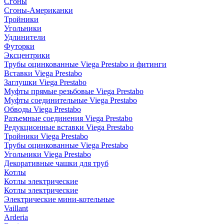
Сгоны
Сгоны-Американки
Тройники
Угольники
Удлинители
Футорки
Эксцентрики
Трубы оцинкованные Viega Prestabo и фитинги
Вставки Viega Prestabo
Заглушки Viega Prestabo
Муфты прямые резьбовые Viega Prestabo
Муфты соединительные Viega Prestabo
Обводы Viega Prestabo
Разъемные соединения Viega Prestabo
Редукционные вставки Viega Prestabo
Тройники Viega Prestabo
Трубы оцинкованные Viega Prestabo
Угольники Viega Prestabo
Декоративные чашки для труб
Котлы
Котлы электрические
Котлы электрические
Электрические мини-котельные
Vaillant
Arderia