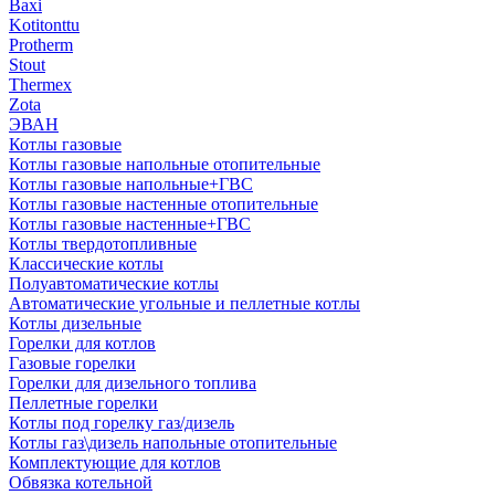
Baxi
Kotitonttu
Protherm
Stout
Thermex
Zota
ЭВАН
Котлы газовые
Котлы газовые напольные отопительные
Котлы газовые напольные+ГВС
Котлы газовые настенные отопительные
Котлы газовые настенные+ГВС
Котлы твердотопливные
Классические котлы
Полуавтоматические котлы
Автоматические угольные и пеллетные котлы
Котлы дизельные
Горелки для котлов
Газовые горелки
Горелки для дизельного топлива
Пеллетные горелки
Котлы под горелку газ/дизель
Котлы газ\дизель напольные отопительные
Комплектующие для котлов
Обвязка котельной