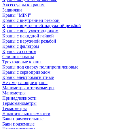
Аксессуары к кранам
Задвижки
Краны "MINI"
Краны с внутренней резьбой
Краны с внутренней-наружной резьбой
Краны с воздухоотводчиком
Краны с накидной гайкой
Краны с наружной резьбой
Краны с фильтром
Краны со сгоном
Сливные краны
Трехходовые краны
Краны под сварку полипропиленовые
Краны с сервоприводом
Краны электромагнитные
Незамерзающие краны
Манометры и термометры
Манометры
Принадлежности
Термоманометры
Термометры
Накопительные емкости
Баки прямоугольные
Баки подземные