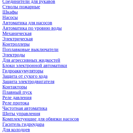
Соединители для рукавов
Стволы пожарные
Шкафы
Насосы
Автоматика для насосов
Автоматика по уровню воды
Механическая
Электрическая
Контроллеры
Поплавковые выключатели
Электроды
Для агрессивных жидкостей
Блоки электронной автоматики
Гидроаккумуляторы
Защита от сухого хода
Защита электродвигателя
Контакторы
Плавный пуск
Реле давления
Реле протока
Частотная автоматика
Щиты управления
Комплектующие для обвязки насосов
Гаситель гидроудара
Для колодцев