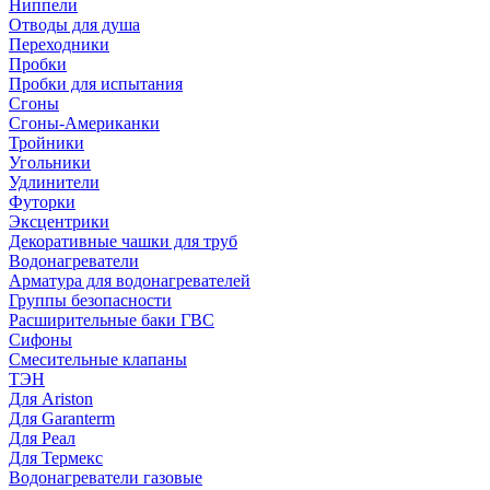
Ниппели
Отводы для душа
Переходники
Пробки
Пробки для испытания
Сгоны
Сгоны-Американки
Тройники
Угольники
Удлинители
Футорки
Эксцентрики
Декоративные чашки для труб
Водонагреватели
Арматура для водонагревателей
Группы безопасности
Расширительные баки ГВС
Сифоны
Смесительные клапаны
ТЭН
Для Ariston
Для Garanterm
Для Реал
Для Термекс
Водонагреватели газовые