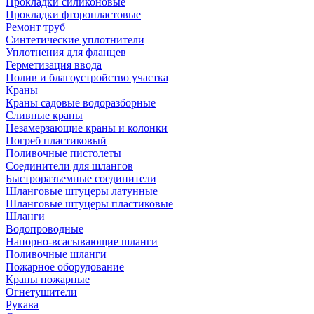
Прокладки силиконовые
Прокладки фторопластовые
Ремонт труб
Синтетические уплотнители
Уплотнения для фланцев
Герметизация ввода
Полив и благоустройство участка
Краны
Краны садовые водоразборные
Сливные краны
Незамерзающие краны и колонки
Погреб пластиковый
Поливочные пистолеты
Соединители для шлангов
Быстроразъемные соединители
Шланговые штуцеры латунные
Шланговые штуцеры пластиковые
Шланги
Водопроводные
Напорно-всасывающие шланги
Поливочные шланги
Пожарное оборудование
Краны пожарные
Огнетушители
Рукава