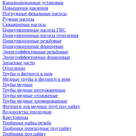
Канализационные установки
Повышения давления
Погружные фекальные насосы
Ручные насосы
Скважинные насосы
Циркуляционные насосы ГВС
Циркуляционные насосы отопления
Циркуляционные резьбовые
Циркуляционные фланцевые
Энергоэффективные резьбовые
Энергоэффективные фланцевые
Запасные части
Отопление
Трубы и фитинги к ним
Медные трубы и фитинги к ним
Трубы медные
Трубы медные неотожженные
Трубы медные отожженые
Трубы медные хромированные
Фитинги для медных труб под пайку
Водорозетка проходная
Крестовины
Тройники пайка-резьба
Тройники переходные под пайку
Тройники под пайку