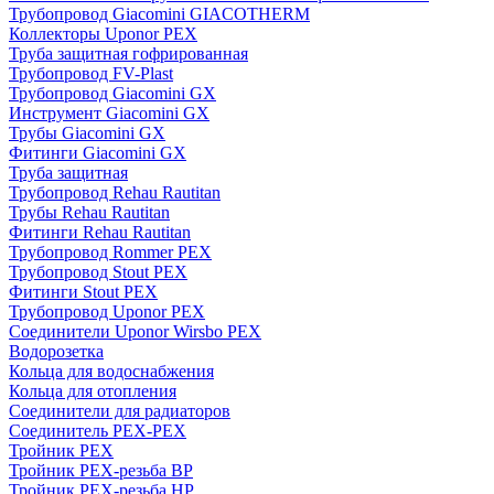
Трубопровод Giacomini GIACOTHERM
Коллекторы Uponor PEX
Труба защитная гофрированная
Трубопровод FV-Plast
Трубопровод Giacomini GX
Инструмент Giacomini GX
Трубы Giacomini GX
Фитинги Giacomini GX
Труба защитная
Трубопровод Rehau Rautitan
Трубы Rehau Rautitan
Фитинги Rehau Rautitan
Трубопровод Rommer PEX
Трубопровод Stout PEX
Фитинги Stout PEX
Трубопровод Uponor PEX
Соединители Uponor Wirsbo PEX
Водорозетка
Кольца для водоснабжения
Кольца для отопления
Соединители для радиаторов
Соединитель PEX-PEX
Тройник PEX
Тройник PEX-резьба ВР
Тройник PEX-резьба НР