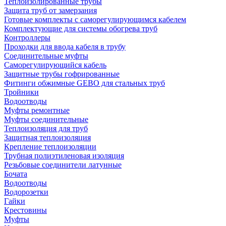
Теплоизолированные трубы
Защита труб от замерзания
Готовые комплекты с саморегулирующимся кабелем
Комплектующие для системы обогрева труб
Контроллеры
Проходки для ввода кабеля в трубу
Соединительные муфты
Саморегулирующийся кабель
Защитные трубы гофрированные
Фитинги обжимные GEBO для стальных труб
Тройники
Водоотводы
Муфты ремонтные
Муфты соединительные
Теплоизоляция для труб
Защитная теплоизоляция
Крепление теплоизоляции
Трубная полиэтиленовая изоляция
Резьбовые соединители латунные
Бочата
Водоотводы
Водорозетки
Гайки
Крестовины
Муфты