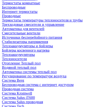
Термостаты комнатные
Беспроводные
Интернет термостаты
Проводные
Термостаты температуры теплоносителя и трубы
Трехходовые смесители и управление
Автоматика для вентилей
Смесительные вентили
Источники бесперебойного питания
Стабилизаторы напряжения
Теплоаккумуляторы и бойлеры
Бойлеры косвенного нагрева
Теплоаккумуляторы
Теплоносители
Отопление Теплый пол
Водяной теплый пол
Автоматика системы теплый пол
Регулирование по температуре воздуха
Система Berg
Беспроводная система с интернет доступом
Проводная система
Система Kromwell
Система Salus iT600
Система Salus проводная
Система Tech