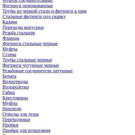
Муфты соединительные
Фитинги оцинкованные
Трубы из черной стали и фитинги к ним
Стальные фитинги под сварку
Калачи
Переходы конусные
Резьба стальная
Фланцы
Фитинги стальные черные
Муфты
Сгоны
Трубы стальные черные
Фитинги чугунные черные
Резьбовые соединители латунные
Бочата
Водоотводы
Водорозетки
Гайки
Крестовины
Муфты
Ниппели
Отводы для душа
Переходники
Пробки
Пробки для испытания