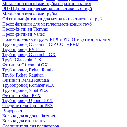
Металлопластиковые трубы и фитинги к ним
PUSH фитинги для металлопластиковых труб
Металлопластиковые трубы
Обжимные фитинги для металлопластиковых труб
Пресс фитинги для металлопластиковых труб
Пресс-фитинги Tiemme
Пресс-фитинги Valtec
Полиэтиленовые трубы PEX и PE-RT и фитинги к ним
Трубопровод Giacomini GIACOTHERM
Трубопровод FV-Plast
Трубопровод Giacomini GX
Труба Giacomini GX
Фитинги Giacomini GX
Трубопровод Rehau Rautitan
Трубы Rehau Rautitan
Фитинги Rehau Rautitan
Трубопровод Rommer PEX
Трубопровод Stout PEX
Фитинги Stout PEX
Трубопровод Uponor PEX
Соединители Uponor PEX
Водорозетка
Кольца для водоснабжения
Кольца для отопления
Соединители для радиаторов