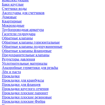
Комплектующие
Баки круглые
Счетчики воды
Аксессуары для счетчиков
Домовые
Квартирные
Мокроходные
Трубопроводная арматура
Гасители гидроудара
Обратные клапаны
Обратные клапаны горизонтальные
Обратные клапаны подпружиненные
Обратные клапаны фланцевые
Предохранительные клапаны
Редукторы давления
Уплотнительные материалы
Анаэробные герметики для резьбы
Лён и паста
Прокладки
Прокладки для кранбуксы
Прокладки для фланцев
Прокладки круглого сечения
Прокладки плоские паронит
Прокладки плоские резиновые
Прокладки плоские Фибра