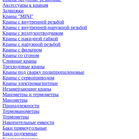
Аксессуары к кранам
Задвижки
Краны "MINI"
Краны с внутренней резьбой
Краны с внутренней-наружной резьбой
Краны с воздухоотводчиком
Краны с накидной гайкой
Краны с наружной резьбой
Краны с фильтром
Краны со сгоном
Сливные краны
Трехходовые краны
Краны под сварку полипропиленовые
Краны с сервоприводом
Краны электромагнитные
Незамерзающие краны
Манометры и термометры
Манометры
Принадлежности
Термоманометры
Термометры
Накопительные емкости
Баки прямоугольные
Баки подземные