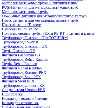
Металлопластиковые трубы и фитинги к ним
PUSH фитинги для металлопластиковых труб
Металлопластиковые трубы
Обжимные фитинги для металлопластиковых труб
Пресс фитинги для металлопластиковых труб
Пресс-фитинги Tiemme
Пресс-фитинги Valtec
Полиэтиленовые трубы PEX и PE-RT и фитинги к ним
Трубопровод Giacomini GIACOTHERM
Трубопровод FV-Plast
Трубопровод Giacomini GX
Труба Giacomini GX
Фитинги Giacomini GX
Трубопровод Rehau Rautitan
Трубы Rehau Rautitan
Фитинги Rehau Rautitan
Трубопровод Rommer PEX
Трубопровод Stout PEX
Фитинги Stout PEX
Трубопровод Uponor PEX
Соединители Uponor PEX
Водорозетка
Кольца для водоснабжения
Кольца для отопления
Соединители для радиаторов