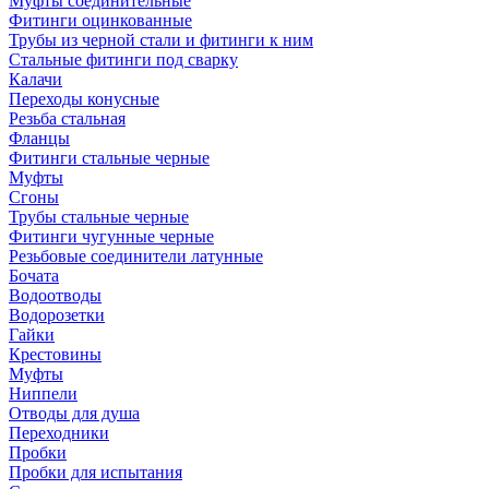
Муфты соединительные
Фитинги оцинкованные
Трубы из черной стали и фитинги к ним
Стальные фитинги под сварку
Калачи
Переходы конусные
Резьба стальная
Фланцы
Фитинги стальные черные
Муфты
Сгоны
Трубы стальные черные
Фитинги чугунные черные
Резьбовые соединители латунные
Бочата
Водоотводы
Водорозетки
Гайки
Крестовины
Муфты
Ниппели
Отводы для душа
Переходники
Пробки
Пробки для испытания