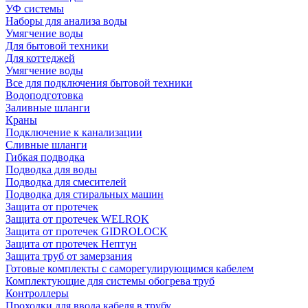
УФ системы
Наборы для анализа воды
Умягчение воды
Для бытовой техники
Для коттеджей
Умягчение воды
Все для подключения бытовой техники
Водоподготовка
Заливные шланги
Краны
Подключение к канализации
Сливные шланги
Гибкая подводка
Подводка для воды
Подводка для смесителей
Подводка для стиральных машин
Защита от протечек
Защита от протечек WELROK
Защита от протечек GIDROLOCK
Защита от протечек Нептун
Защита труб от замерзания
Готовые комплекты с саморегулирующимся кабелем
Комплектующие для системы обогрева труб
Контроллеры
Проходки для ввода кабеля в трубу