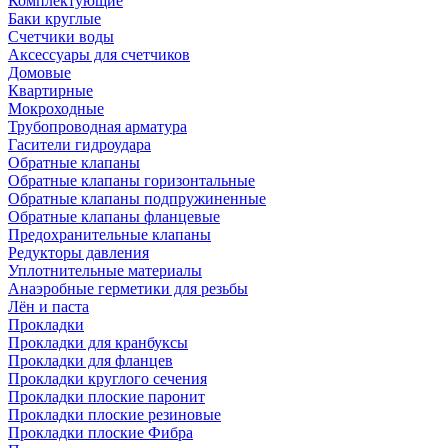
Комплектующие
Баки круглые
Счетчики воды
Аксессуары для счетчиков
Домовые
Квартирные
Мокроходные
Трубопроводная арматура
Гасители гидроудара
Обратные клапаны
Обратные клапаны горизонтальные
Обратные клапаны подпружиненные
Обратные клапаны фланцевые
Предохранительные клапаны
Редукторы давления
Уплотнительные материалы
Анаэробные герметики для резьбы
Лён и паста
Прокладки
Прокладки для кранбуксы
Прокладки для фланцев
Прокладки круглого сечения
Прокладки плоские паронит
Прокладки плоские резиновые
Прокладки плоские Фибра