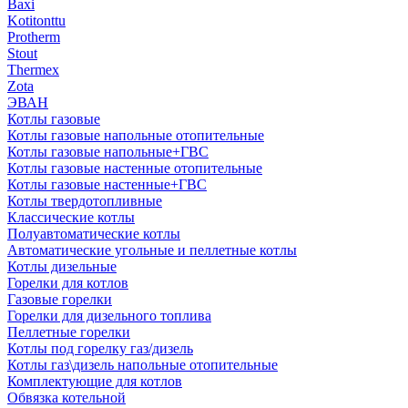
Baxi
Kotitonttu
Protherm
Stout
Thermex
Zota
ЭВАН
Котлы газовые
Котлы газовые напольные отопительные
Котлы газовые напольные+ГВС
Котлы газовые настенные отопительные
Котлы газовые настенные+ГВС
Котлы твердотопливные
Классические котлы
Полуавтоматические котлы
Автоматические угольные и пеллетные котлы
Котлы дизельные
Горелки для котлов
Газовые горелки
Горелки для дизельного топлива
Пеллетные горелки
Котлы под горелку газ/дизель
Котлы газ\дизель напольные отопительные
Комплектующие для котлов
Обвязка котельной