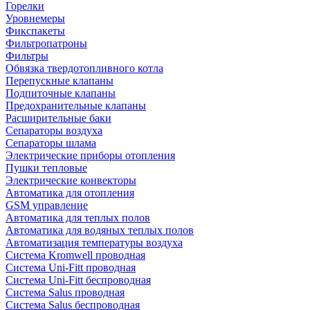
Горелки
Уровнемеры
Фикспакеты
Фильтропатроны
Фильтры
Обвязка твердотопливного котла
Перепускные клапаны
Подпиточные клапаны
Предохранительные клапаны
Расширительные баки
Сепараторы воздуха
Сепараторы шлама
Электрические приборы отопления
Пушки тепловые
Электрические конвекторы
Автоматика для отопления
GSM управление
Автоматика для теплых полов
Автоматика для водяных теплых полов
Автоматизация температуры воздуха
Система Kromwell проводная
Система Uni-Fitt проводная
Система Uni-Fitt беспроводная
Система Salus проводная
Система Salus беспроводная