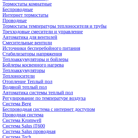
Термостаты комнатные
Беспроводные
Интернет термостаты
Проводные
Термостаты температуры теплоносителя и трубы
Трехходовые смесители и управление
Автоматика для вентилей
Смесительные вентили
Источники бесперебойного питания
Стабилизаторы напряжения
Теплоаккумуляторы и бойлеры
Бойлеры косвенного нагрева
Теплоаккумуляторы
Теплоносители
Отопление Теплый пол
Водяной теплый пол
Автоматика системы теплый пол
Регулирование по температуре воздуха
Система Berg
Беспроводная система с интернет доступом
Проводная система
Система Kromwell
Система Salus iT600
Система Salus проводная
Система Tech