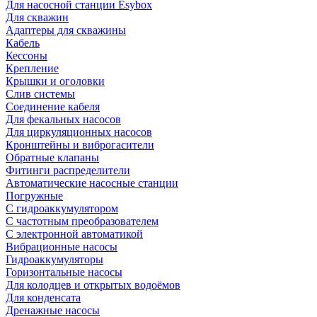
Для насосной станции Esybox
Для скважин
Адаптеры для скважины
Кабель
Кессоны
Крепление
Крышки и оголовки
Слив системы
Соединение кабеля
Для фекальных насосов
Для циркуляционных насосов
Кронштейны и виброгасители
Обратные клапаны
Фитинги распределители
Автоматические насосные станции
Погружные
С гидроаккумулятором
С частотным преобразователем
С электронной автоматикой
Вибрационные насосы
Гидроаккумуляторы
Горизонтальные насосы
Для колодцев и открытых водоёмов
Для конденсата
Дренажные насосы