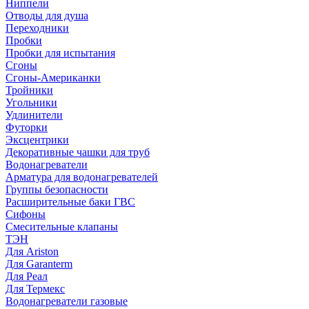
Ниппели
Отводы для душа
Переходники
Пробки
Пробки для испытания
Сгоны
Сгоны-Американки
Тройники
Угольники
Удлинители
Футорки
Эксцентрики
Декоративные чашки для труб
Водонагреватели
Арматура для водонагревателей
Группы безопасности
Расширительные баки ГВС
Сифоны
Смесительные клапаны
ТЭН
Для Ariston
Для Garanterm
Для Реал
Для Термекс
Водонагреватели газовые