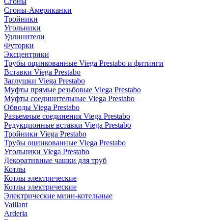
Сгоны
Сгоны-Американки
Тройники
Угольники
Удлинители
Футорки
Эксцентрики
Трубы оцинкованные Viega Prestabo и фитинги
Вставки Viega Prestabo
Заглушки Viega Prestabo
Муфты прямые резьбовые Viega Prestabo
Муфты соединительные Viega Prestabo
Обводы Viega Prestabo
Разъемные соединения Viega Prestabo
Редукционные вставки Viega Prestabo
Тройники Viega Prestabo
Трубы оцинкованные Viega Prestabo
Угольники Viega Prestabo
Декоративные чашки для труб
Котлы
Котлы электрические
Котлы электрические
Электрические мини-котельные
Vaillant
Arderia