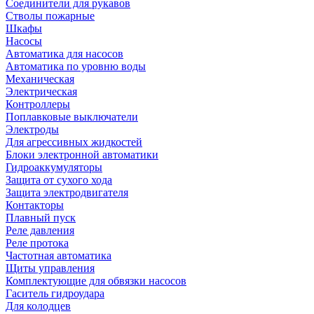
Соединители для рукавов
Стволы пожарные
Шкафы
Насосы
Автоматика для насосов
Автоматика по уровню воды
Механическая
Электрическая
Контроллеры
Поплавковые выключатели
Электроды
Для агрессивных жидкостей
Блоки электронной автоматики
Гидроаккумуляторы
Защита от сухого хода
Защита электродвигателя
Контакторы
Плавный пуск
Реле давления
Реле протока
Частотная автоматика
Щиты управления
Комплектующие для обвязки насосов
Гаситель гидроудара
Для колодцев