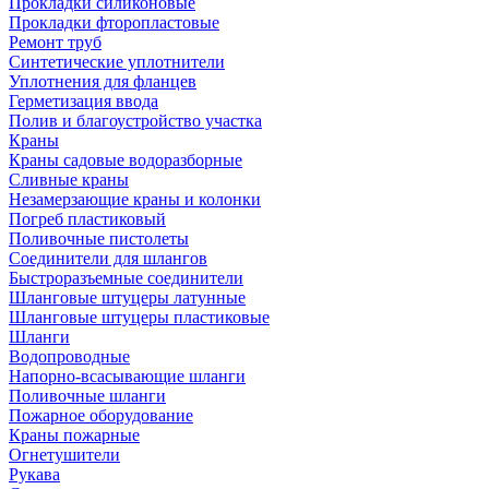
Прокладки силиконовые
Прокладки фторопластовые
Ремонт труб
Синтетические уплотнители
Уплотнения для фланцев
Герметизация ввода
Полив и благоустройство участка
Краны
Краны садовые водоразборные
Сливные краны
Незамерзающие краны и колонки
Погреб пластиковый
Поливочные пистолеты
Соединители для шлангов
Быстроразъемные соединители
Шланговые штуцеры латунные
Шланговые штуцеры пластиковые
Шланги
Водопроводные
Напорно-всасывающие шланги
Поливочные шланги
Пожарное оборудование
Краны пожарные
Огнетушители
Рукава