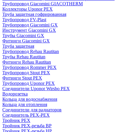
Трубопровод Giacomini GIACOTHERM
Коллекторы Uponor PEX
Труба защитная гофрированная
Трубопровод FV-Plast
Трубопровод Giacomini GX
Инструмент Giacomini GX
Трубы Giacomini GX
Фитинги Giacomini GX
Труба защитная
Трубопровод Rehau Rautitan
Трубы Rehau Rautitan
Фитинги Rehau Rautitan
Трубопровод Rommer PEX
Трубопровод Stout PEX
Фитинги Stout PEX
Трубопровод Uponor PEX
Соединители Uponor Wirsbo PEX
Водорозетка
Кольца для водоснабжения
Кольца для отопления
Соединители для радиаторов
Соединитель PEX-PEX
Тройник PEX
Тройник PEX-резьба ВР
Тройник PEX-резьба НР