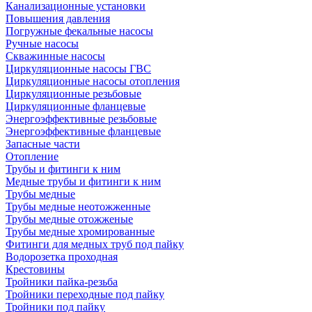
Канализационные установки
Повышения давления
Погружные фекальные насосы
Ручные насосы
Скважинные насосы
Циркуляционные насосы ГВС
Циркуляционные насосы отопления
Циркуляционные резьбовые
Циркуляционные фланцевые
Энергоэффективные резьбовые
Энергоэффективные фланцевые
Запасные части
Отопление
Трубы и фитинги к ним
Медные трубы и фитинги к ним
Трубы медные
Трубы медные неотожженные
Трубы медные отожженые
Трубы медные хромированные
Фитинги для медных труб под пайку
Водорозетка проходная
Крестовины
Тройники пайка-резьба
Тройники переходные под пайку
Тройники под пайку