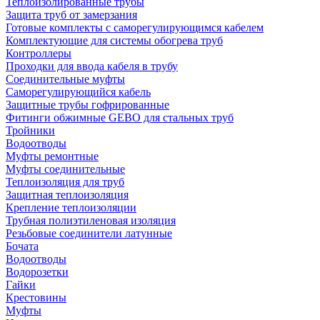
Теплоизолированные трубы
Защита труб от замерзания
Готовые комплекты с саморегулирующимся кабелем
Комплектующие для системы обогрева труб
Контроллеры
Проходки для ввода кабеля в трубу
Соединительные муфты
Саморегулирующийся кабель
Защитные трубы гофрированные
Фитинги обжимные GEBO для стальных труб
Тройники
Водоотводы
Муфты ремонтные
Муфты соединительные
Теплоизоляция для труб
Защитная теплоизоляция
Крепление теплоизоляции
Трубная полиэтиленовая изоляция
Резьбовые соединители латунные
Бочата
Водоотводы
Водорозетки
Гайки
Крестовины
Муфты