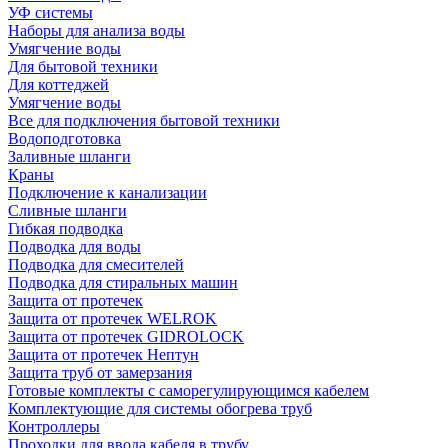
УФ системы
Наборы для анализа воды
Умягчение воды
Для бытовой техники
Для коттеджей
Умягчение воды
Все для подключения бытовой техники
Водоподготовка
Заливные шланги
Краны
Подключение к канализации
Сливные шланги
Гибкая подводка
Подводка для воды
Подводка для смесителей
Подводка для стиральных машин
Защита от протечек
Защита от протечек WELROK
Защита от протечек GIDROLOCK
Защита от протечек Нептун
Защита труб от замерзания
Готовые комплекты с саморегулирующимся кабелем
Комплектующие для системы обогрева труб
Контроллеры
Проходки для ввода кабеля в трубу