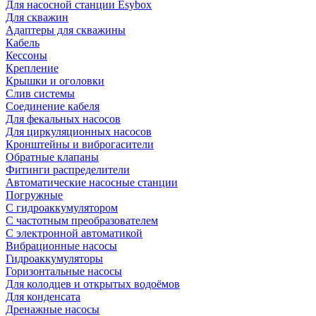
Для насосной станции Esybox
Для скважин
Адаптеры для скважины
Кабель
Кессоны
Крепление
Крышки и оголовки
Слив системы
Соединение кабеля
Для фекальных насосов
Для циркуляционных насосов
Кронштейны и виброгасители
Обратные клапаны
Фитинги распределители
Автоматические насосные станции
Погружные
С гидроаккумулятором
С частотным преобразователем
С электронной автоматикой
Вибрационные насосы
Гидроаккумуляторы
Горизонтальные насосы
Для колодцев и открытых водоёмов
Для конденсата
Дренажные насосы