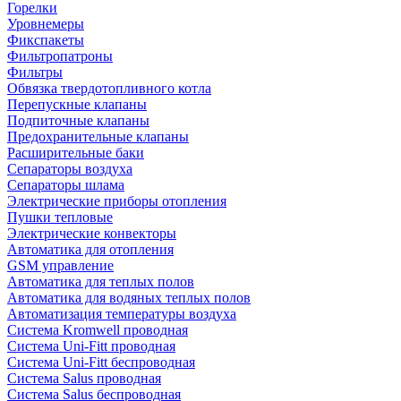
Горелки
Уровнемеры
Фикспакеты
Фильтропатроны
Фильтры
Обвязка твердотопливного котла
Перепускные клапаны
Подпиточные клапаны
Предохранительные клапаны
Расширительные баки
Сепараторы воздуха
Сепараторы шлама
Электрические приборы отопления
Пушки тепловые
Электрические конвекторы
Автоматика для отопления
GSM управление
Автоматика для теплых полов
Автоматика для водяных теплых полов
Автоматизация температуры воздуха
Система Kromwell проводная
Система Uni-Fitt проводная
Система Uni-Fitt беспроводная
Система Salus проводная
Система Salus беспроводная