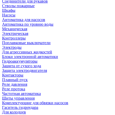
Соединители для рукавов
Стволы пожарные
Шкафы
Насосы
Автоматика для насосов
Автоматика по уровню воды
Механическая
Электрическая
Контроллеры
Поплавковые выключатели
Электроды
Для агрессивных жидкостей
Блоки электронной автоматики
Гидроаккумуляторы
Защита от сухого хода
Защита электродвигателя
Контакторы
Плавный пуск
Реле давления
Реле протока
Частотная автоматика
Щиты управления
Комплектующие для обвязки насосов
Гаситель гидроудара
Для колодцев