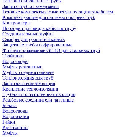
Теплоизолированные трубы
Защита труб от замерзания
Готовые комплекты с саморегулирующимся кабелем
Комплектующие для системы обогрева труб
Контроллеры
Проходки для ввода кабеля в трубу
Соединительные муфты
Саморегулирующийся кабель
Защитные трубы гофрированные
Фитинги обжимные GEBO для стальных труб
Тройники
Водоотводы
Муфты ремонтные
Муфты соединительные
Теплоизоляция для труб
Защитная теплоизоляция
Крепление теплоизоляции
Трубная полиэтиленовая изоляция
Резьбовые соединители латунные
Бочата
Водоотводы
Водорозетки
Гайки
Крестовины
Муфты