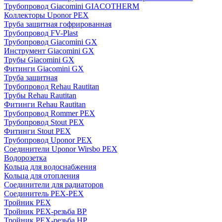
Трубопровод Giacomini GIACOTHERM
Коллекторы Uponor PEX
Труба защитная гофрированная
Трубопровод FV-Plast
Трубопровод Giacomini GX
Инструмент Giacomini GX
Трубы Giacomini GX
Фитинги Giacomini GX
Труба защитная
Трубопровод Rehau Rautitan
Трубы Rehau Rautitan
Фитинги Rehau Rautitan
Трубопровод Rommer PEX
Трубопровод Stout PEX
Фитинги Stout PEX
Трубопровод Uponor PEX
Соединители Uponor Wirsbo PEX
Водорозетка
Кольца для водоснабжения
Кольца для отопления
Соединители для радиаторов
Соединитель PEX-PEX
Тройник PEX
Тройник PEX-резьба ВР
Тройник PEX-резьба НР