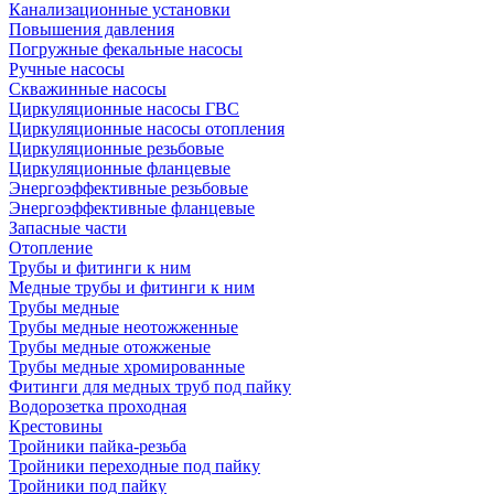
Канализационные установки
Повышения давления
Погружные фекальные насосы
Ручные насосы
Скважинные насосы
Циркуляционные насосы ГВС
Циркуляционные насосы отопления
Циркуляционные резьбовые
Циркуляционные фланцевые
Энергоэффективные резьбовые
Энергоэффективные фланцевые
Запасные части
Отопление
Трубы и фитинги к ним
Медные трубы и фитинги к ним
Трубы медные
Трубы медные неотожженные
Трубы медные отожженые
Трубы медные хромированные
Фитинги для медных труб под пайку
Водорозетка проходная
Крестовины
Тройники пайка-резьба
Тройники переходные под пайку
Тройники под пайку