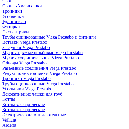
Сгоны
Сгоны-Американки
Тройники
Угольники
Удлинители
Футорки
Эксцентрики
Трубы оцинкованные Viega Prestabo и фитинги
Вставки Viega Prestabo
Заглушки Viega Prestabo
Муфты прямые резьбовые Viega Prestabo
Муфты соединительные Viega Prestabo
Обводы Viega Prestabo
Разъемные соединения Viega Prestabo
Редукционные вставки Viega Prestabo
Тройники Viega Prestabo
Трубы оцинкованные Viega Prestabo
Угольники Viega Prestabo
Декоративные чашки для труб
Котлы
Котлы электрические
Котлы электрические
Электрические мини-котельные
Vaillant
Arderia