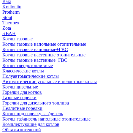
Baxi
Kotitonttu
Protherm
Stout
Thermex
Zota
ЭВАН
Котлы газовые
Котлы газовые напольные отопительные
Котлы газовые напольные+ГВС
Котлы газовые настенные отопительные
Котлы газовые настенные+ГВС
Котлы твердотопливные
Классические котлы
Полуавтоматические котлы
Автоматические угольные и пеллетные котлы
Котлы дизельные
Горелки для котлов
Газовые горелки
Горелки для дизельного топлива
Пеллетные горелки
Котлы под горелку газ/дизель
Котлы газ\дизель напольные отопительные
Комплектующие для котлов
Обвязка котельной