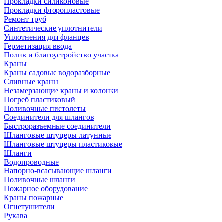
Прокладки силиконовые
Прокладки фторопластовые
Ремонт труб
Синтетические уплотнители
Уплотнения для фланцев
Герметизация ввода
Полив и благоустройство участка
Краны
Краны садовые водоразборные
Сливные краны
Незамерзающие краны и колонки
Погреб пластиковый
Поливочные пистолеты
Соединители для шлангов
Быстроразъемные соединители
Шланговые штуцеры латунные
Шланговые штуцеры пластиковые
Шланги
Водопроводные
Напорно-всасывающие шланги
Поливочные шланги
Пожарное оборудование
Краны пожарные
Огнетушители
Рукава