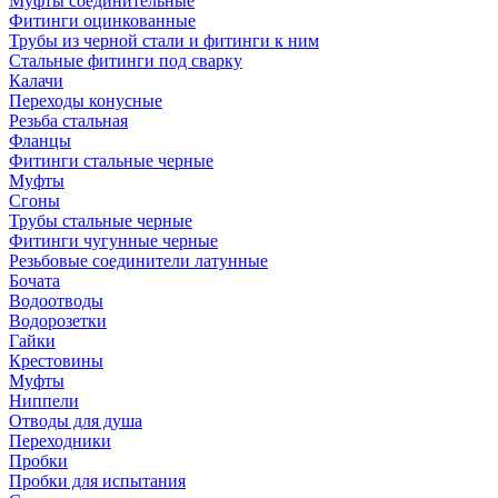
Муфты соединительные
Фитинги оцинкованные
Трубы из черной стали и фитинги к ним
Стальные фитинги под сварку
Калачи
Переходы конусные
Резьба стальная
Фланцы
Фитинги стальные черные
Муфты
Сгоны
Трубы стальные черные
Фитинги чугунные черные
Резьбовые соединители латунные
Бочата
Водоотводы
Водорозетки
Гайки
Крестовины
Муфты
Ниппели
Отводы для душа
Переходники
Пробки
Пробки для испытания