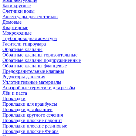
Комплектующие
Баки круглые
Счетчики воды
Аксессуары для счетчиков
Домовые
Квартирные
Мокроходные
Трубопроводная арматура
Гасители гидроудара
Обратные клапаны
Обратные клапаны горизонтальные
Обратные клапаны подпружиненные
Обратные клапаны фланцевые
Предохранительные клапаны
Редукторы давления
Уплотнительные материалы
Анаэробные герметики для резьбы
Лён и паста
Прокладки
Прокладки для кранбуксы
Прокладки для фланцев
Прокладки круглого сечения
Прокладки плоские паронит
Прокладки плоские резиновые
Прокладки плоские Фибра