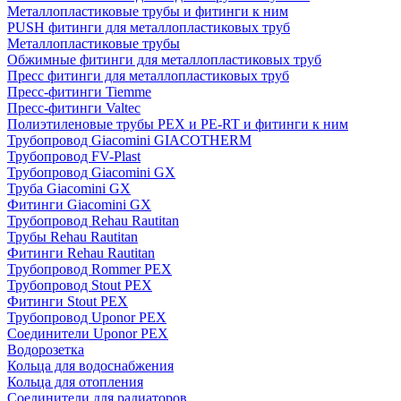
Металлопластиковые трубы и фитинги к ним
PUSH фитинги для металлопластиковых труб
Металлопластиковые трубы
Обжимные фитинги для металлопластиковых труб
Пресс фитинги для металлопластиковых труб
Пресс-фитинги Tiemme
Пресс-фитинги Valtec
Полиэтиленовые трубы PEX и PE-RT и фитинги к ним
Трубопровод Giacomini GIACOTHERM
Трубопровод FV-Plast
Трубопровод Giacomini GX
Труба Giacomini GX
Фитинги Giacomini GX
Трубопровод Rehau Rautitan
Трубы Rehau Rautitan
Фитинги Rehau Rautitan
Трубопровод Rommer PEX
Трубопровод Stout PEX
Фитинги Stout PEX
Трубопровод Uponor PEX
Соединители Uponor PEX
Водорозетка
Кольца для водоснабжения
Кольца для отопления
Соединители для радиаторов