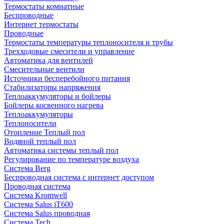
Термостаты комнатные
Беспроводные
Интернет термостаты
Проводные
Термостаты температуры теплоносителя и трубы
Трехходовые смесители и управление
Автоматика для вентилей
Смесительные вентили
Источники бесперебойного питания
Стабилизаторы напряжения
Теплоаккумуляторы и бойлеры
Бойлеры косвенного нагрева
Теплоаккумуляторы
Теплоносители
Отопление Теплый пол
Водяной теплый пол
Автоматика системы теплый пол
Регулирование по температуре воздуха
Система Berg
Беспроводная система с интернет доступом
Проводная система
Система Kromwell
Система Salus iT600
Система Salus проводная
Система Tech