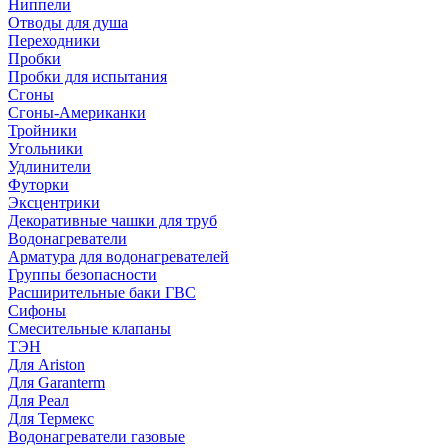
Ниппели
Отводы для душа
Переходники
Пробки
Пробки для испытания
Сгоны
Сгоны-Американки
Тройники
Угольники
Удлинители
Футорки
Эксцентрики
Декоративные чашки для труб
Водонагреватели
Арматура для водонагревателей
Группы безопасности
Расширительные баки ГВС
Сифоны
Смесительные клапаны
ТЭН
Для Ariston
Для Garanterm
Для Реал
Для Термекс
Водонагреватели газовые