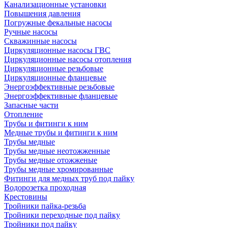
Канализационные установки
Повышения давления
Погружные фекальные насосы
Ручные насосы
Скважинные насосы
Циркуляционные насосы ГВС
Циркуляционные насосы отопления
Циркуляционные резьбовые
Циркуляционные фланцевые
Энергоэффективные резьбовые
Энергоэффективные фланцевые
Запасные части
Отопление
Трубы и фитинги к ним
Медные трубы и фитинги к ним
Трубы медные
Трубы медные неотожженные
Трубы медные отожженые
Трубы медные хромированные
Фитинги для медных труб под пайку
Водорозетка проходная
Крестовины
Тройники пайка-резьба
Тройники переходные под пайку
Тройники под пайку