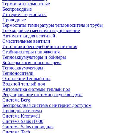
Термостаты комнатные
Беспроводные
Интернет термостаты
Проводные
Термостаты температуры теплоносителя и трубы
Трехходовые смесители и управление
Автоматика для вентилей
Смесительные вентили
Источники бесперебойного питания
Стабилизаторы напряжения
Теплоаккумуляторы и бойлеры
Бойлеры косвенного нагрева
Теплоаккумуляторы
Теплоносители
Отопление Теплый пол
Водяной теплый пол
Автоматика системы теплый пол
Регулирование по температуре воздуха
Система Berg
Беспроводная система с интернет доступом
Проводная система
Система Kromwell
Система Salus iT600
Система Salus проводная
Система Tech