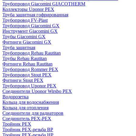
Трубопровод Giacomini GIACOTHERM
Коллекторы Uponor PEX
Труба защитная гофрированная
Трубопровод FV-Plast
Трубопровод Giacomini GX
Инструмент Giacomini GX
Трубы Giacomini GX
Фитинги Giacomini GX
Труба защитная
Трубопровод Rehau Rautitan
Трубы Rehau Rautitan
Фитинги Rehau Rautitan
Трубопровод Rommer PEX
Трубопровод Stout PEX
Фитинги Stout PEX
Трубопровод Uponor PEX
Соединители Uponor Wirsbo PEX
Водорозетка
Кольца для водоснабжения
Кольца для отопления
Соединители для радиаторов
Соединитель PEX-PEX
Тройник PEX
Тройник PEX-резьба ВР
Тройник PEX-резьба НР