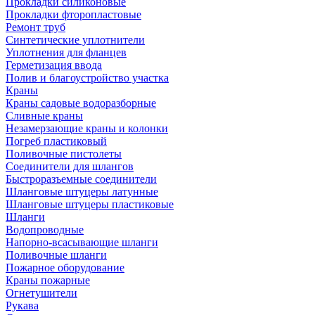
Прокладки силиконовые
Прокладки фторопластовые
Ремонт труб
Синтетические уплотнители
Уплотнения для фланцев
Герметизация ввода
Полив и благоустройство участка
Краны
Краны садовые водоразборные
Сливные краны
Незамерзающие краны и колонки
Погреб пластиковый
Поливочные пистолеты
Соединители для шлангов
Быстроразъемные соединители
Шланговые штуцеры латунные
Шланговые штуцеры пластиковые
Шланги
Водопроводные
Напорно-всасывающие шланги
Поливочные шланги
Пожарное оборудование
Краны пожарные
Огнетушители
Рукава