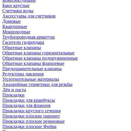
Комплектующие
Баки круглые
Счетчики воды
Аксессуары для счетчиков
Домовые
Квартирные
Мокроходные
Трубопроводная арматура
Гасители гидроудара
Обратные клапаны
Обратные клапаны горизонтальные
Обратные клапаны подпружиненные
Обратные клапаны фланцевые
Предохранительные клапаны
Редукторы давления
Уплотнительные материалы
Анаэробные герметики для резьбы
Лён и паста
Прокладки
Прокладки для кранбуксы
Прокладки для фланцев
Прокладки круглого сечения
Прокладки плоские паронит
Прокладки плоские резиновые
Прокладки плоские Фибра