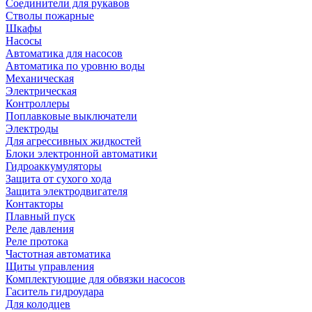
Соединители для рукавов
Стволы пожарные
Шкафы
Насосы
Автоматика для насосов
Автоматика по уровню воды
Механическая
Электрическая
Контроллеры
Поплавковые выключатели
Электроды
Для агрессивных жидкостей
Блоки электронной автоматики
Гидроаккумуляторы
Защита от сухого хода
Защита электродвигателя
Контакторы
Плавный пуск
Реле давления
Реле протока
Частотная автоматика
Щиты управления
Комплектующие для обвязки насосов
Гаситель гидроудара
Для колодцев