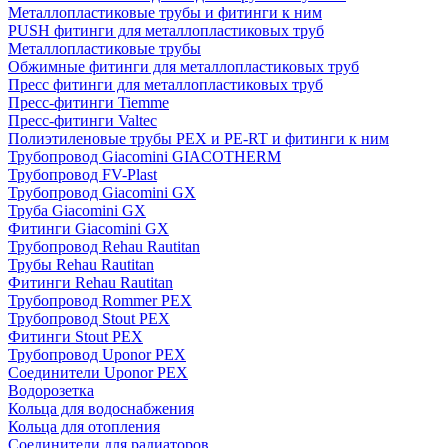
Металлопластиковые трубы и фитинги к ним
PUSH фитинги для металлопластиковых труб
Металлопластиковые трубы
Обжимные фитинги для металлопластиковых труб
Пресс фитинги для металлопластиковых труб
Пресс-фитинги Tiemme
Пресс-фитинги Valtec
Полиэтиленовые трубы PEX и PE-RT и фитинги к ним
Трубопровод Giacomini GIACOTHERM
Трубопровод FV-Plast
Трубопровод Giacomini GX
Труба Giacomini GX
Фитинги Giacomini GX
Трубопровод Rehau Rautitan
Трубы Rehau Rautitan
Фитинги Rehau Rautitan
Трубопровод Rommer PEX
Трубопровод Stout PEX
Фитинги Stout PEX
Трубопровод Uponor PEX
Соединители Uponor PEX
Водорозетка
Кольца для водоснабжения
Кольца для отопления
Соединители для радиаторов