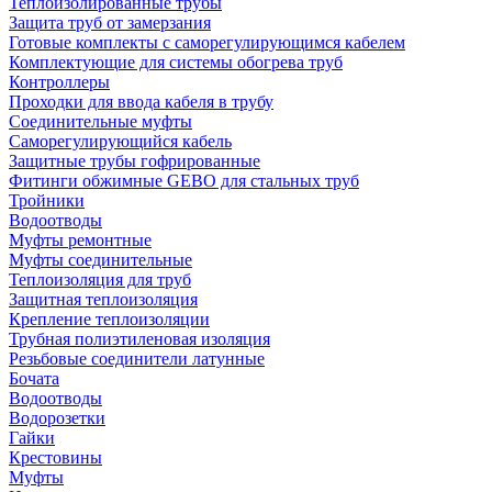
Теплоизолированные трубы
Защита труб от замерзания
Готовые комплекты с саморегулирующимся кабелем
Комплектующие для системы обогрева труб
Контроллеры
Проходки для ввода кабеля в трубу
Соединительные муфты
Саморегулирующийся кабель
Защитные трубы гофрированные
Фитинги обжимные GEBO для стальных труб
Тройники
Водоотводы
Муфты ремонтные
Муфты соединительные
Теплоизоляция для труб
Защитная теплоизоляция
Крепление теплоизоляции
Трубная полиэтиленовая изоляция
Резьбовые соединители латунные
Бочата
Водоотводы
Водорозетки
Гайки
Крестовины
Муфты