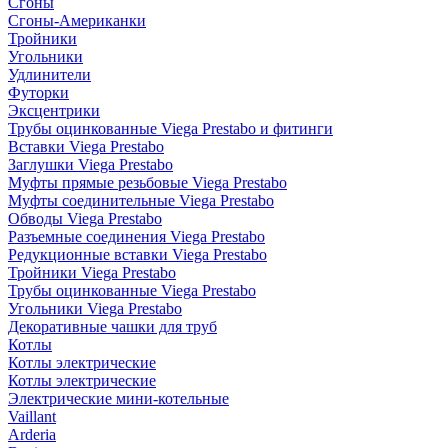
Сгоны
Сгоны-Американки
Тройники
Угольники
Удлинители
Футорки
Эксцентрики
Трубы оцинкованные Viega Prestabo и фитинги
Вставки Viega Prestabo
Заглушки Viega Prestabo
Муфты прямые резьбовые Viega Prestabo
Муфты соединительные Viega Prestabo
Обводы Viega Prestabo
Разъемные соединения Viega Prestabo
Редукционные вставки Viega Prestabo
Тройники Viega Prestabo
Трубы оцинкованные Viega Prestabo
Угольники Viega Prestabo
Декоративные чашки для труб
Котлы
Котлы электрические
Котлы электрические
Электрические мини-котельные
Vaillant
Arderia