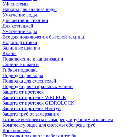
УФ системы
Наборы для анализа воды
Умягчение воды
Для бытовой техники
Для коттеджей
Умягчение воды
Все для подключения бытовой техники
Водоподготовка
Заливные шланги
Краны
Подключение к канализации
Сливные шланги
Гибкая подводка
Подводка для воды
Подводка для смесителей
Подводка для стиральных машин
Защита от протечек
Защита от протечек WELROK
Защита от протечек GIDROLOCK
Защита от протечек Нептун
Защита труб от замерзания
Готовые комплекты с саморегулирующимся кабелем
Комплектующие для системы обогрева труб
Контроллеры
Проходки для ввода кабеля в трубу