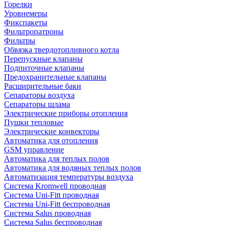
Горелки
Уровнемеры
Фикспакеты
Фильтропатроны
Фильтры
Обвязка твердотопливного котла
Перепускные клапаны
Подпиточные клапаны
Предохранительные клапаны
Расширительные баки
Сепараторы воздуха
Сепараторы шлама
Электрические приборы отопления
Пушки тепловые
Электрические конвекторы
Автоматика для отопления
GSM управление
Автоматика для теплых полов
Автоматика для водяных теплых полов
Автоматизация температуры воздуха
Система Kromwell проводная
Система Uni-Fitt проводная
Система Uni-Fitt беспроводная
Система Salus проводная
Система Salus беспроводная