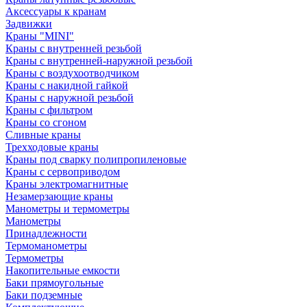
Аксессуары к кранам
Задвижки
Краны "MINI"
Краны с внутренней резьбой
Краны с внутренней-наружной резьбой
Краны с воздухоотводчиком
Краны с накидной гайкой
Краны с наружной резьбой
Краны с фильтром
Краны со сгоном
Сливные краны
Трехходовые краны
Краны под сварку полипропиленовые
Краны с сервоприводом
Краны электромагнитные
Незамерзающие краны
Манометры и термометры
Манометры
Принадлежности
Термоманометры
Термометры
Накопительные емкости
Баки прямоугольные
Баки подземные