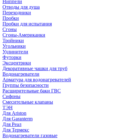
Ниппели
Отводы для душа
Переходники
Пробки
Пробки для испытания
Сгоны
Сгоны-Американки
Тройники
Угольники
Удлинители
Футорки
Эксцентрики
Декоративные чашки для труб
Водонагреватели
Арматура для водонагревателей
Группы безопасности
Расширительные баки ГВС
Сифоны
Смесительные клапаны
ТЭН
Для Ariston
Для Garanterm
Для Реал
Для Термекс
Водонагреватели газовые