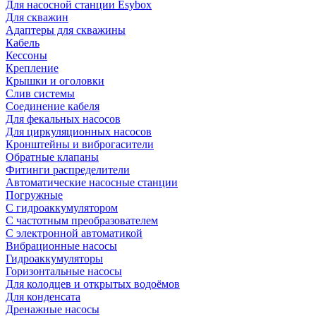
Для насосной станции Esybox
Для скважин
Адаптеры для скважины
Кабель
Кессоны
Крепление
Крышки и оголовки
Слив системы
Соединение кабеля
Для фекальных насосов
Для циркуляционных насосов
Кронштейны и виброгасители
Обратные клапаны
Фитинги распределители
Автоматические насосные станции
Погружные
С гидроаккумулятором
С частотным преобразователем
С электронной автоматикой
Вибрационные насосы
Гидроаккумуляторы
Горизонтальные насосы
Для колодцев и открытых водоёмов
Для конденсата
Дренажные насосы