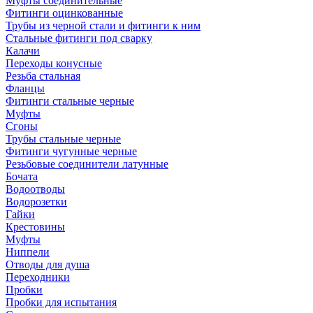
Муфты соединительные
Фитинги оцинкованные
Трубы из черной стали и фитинги к ним
Стальные фитинги под сварку
Калачи
Переходы конусные
Резьба стальная
Фланцы
Фитинги стальные черные
Муфты
Сгоны
Трубы стальные черные
Фитинги чугунные черные
Резьбовые соединители латунные
Бочата
Водоотводы
Водорозетки
Гайки
Крестовины
Муфты
Ниппели
Отводы для душа
Переходники
Пробки
Пробки для испытания