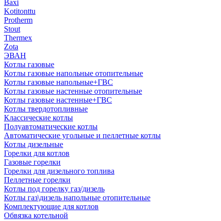
Baxi
Kotitonttu
Protherm
Stout
Thermex
Zota
ЭВАН
Котлы газовые
Котлы газовые напольные отопительные
Котлы газовые напольные+ГВС
Котлы газовые настенные отопительные
Котлы газовые настенные+ГВС
Котлы твердотопливные
Классические котлы
Полуавтоматические котлы
Автоматические угольные и пеллетные котлы
Котлы дизельные
Горелки для котлов
Газовые горелки
Горелки для дизельного топлива
Пеллетные горелки
Котлы под горелку газ/дизель
Котлы газ\дизель напольные отопительные
Комплектующие для котлов
Обвязка котельной