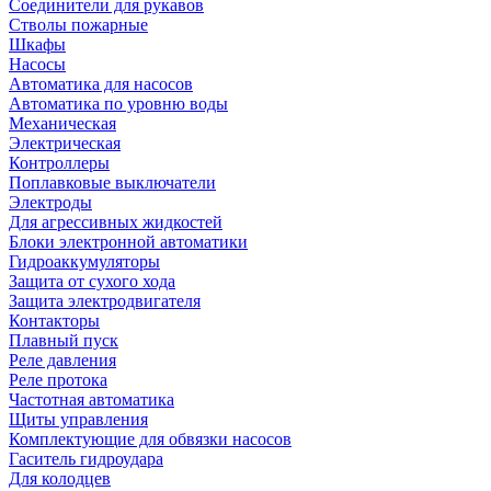
Соединители для рукавов
Стволы пожарные
Шкафы
Насосы
Автоматика для насосов
Автоматика по уровню воды
Механическая
Электрическая
Контроллеры
Поплавковые выключатели
Электроды
Для агрессивных жидкостей
Блоки электронной автоматики
Гидроаккумуляторы
Защита от сухого хода
Защита электродвигателя
Контакторы
Плавный пуск
Реле давления
Реле протока
Частотная автоматика
Щиты управления
Комплектующие для обвязки насосов
Гаситель гидроудара
Для колодцев