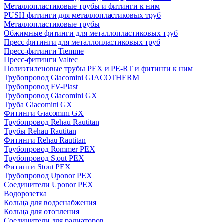
Металлопластиковые трубы и фитинги к ним
PUSH фитинги для металлопластиковых труб
Металлопластиковые трубы
Обжимные фитинги для металлопластиковых труб
Пресс фитинги для металлопластиковых труб
Пресс-фитинги Tiemme
Пресс-фитинги Valtec
Полиэтиленовые трубы PEX и PE-RT и фитинги к ним
Трубопровод Giacomini GIACOTHERM
Трубопровод FV-Plast
Трубопровод Giacomini GX
Труба Giacomini GX
Фитинги Giacomini GX
Трубопровод Rehau Rautitan
Трубы Rehau Rautitan
Фитинги Rehau Rautitan
Трубопровод Rommer PEX
Трубопровод Stout PEX
Фитинги Stout PEX
Трубопровод Uponor PEX
Соединители Uponor PEX
Водорозетка
Кольца для водоснабжения
Кольца для отопления
Соединители для радиаторов