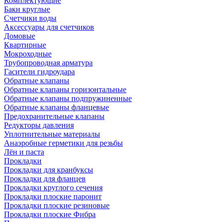
Комплектующие
Баки круглые
Счетчики воды
Аксессуары для счетчиков
Домовые
Квартирные
Мокроходные
Трубопроводная арматура
Гасители гидроудара
Обратные клапаны
Обратные клапаны горизонтальные
Обратные клапаны подпружиненные
Обратные клапаны фланцевые
Предохранительные клапаны
Редукторы давления
Уплотнительные материалы
Анаэробные герметики для резьбы
Лён и паста
Прокладки
Прокладки для кранбуксы
Прокладки для фланцев
Прокладки круглого сечения
Прокладки плоские паронит
Прокладки плоские резиновые
Прокладки плоские Фибра