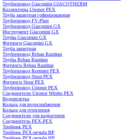
Трубопровод Giacomini GIACOTHERM
Коллекторы Uponor PEX
Труба защитная гофрированная
Трубопровод FV-Plast
Трубопровод Giacomini GX
Инструмент Giacomini GX
Трубы Giacomini GX
Фитинги Giacomini GX
Труба защитная
Трубопровод Rehau Rautitan
Трубы Rehau Rautitan
Фитинги Rehau Rautitan
Трубопровод Rommer PEX
Трубопровод Stout PEX
Фитинги Stout PEX
Трубопровод Uponor PEX
Соединители Uponor Wirsbo PEX
Водорозетка
Кольца для водоснабжения
Кольца для отопления
Соединители для радиаторов
Соединитель PEX-PEX
Тройник PEX
Тройник PEX-резьба ВР
Тройник PEX-резьба НР