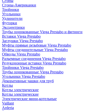
Сгоны
Сгоны-Американки
Тройники
Угольники
Удлинители
Футорки
Эксцентрики
Трубы оцинкованные Viega Prestabo и фитинги
Вставки Viega Prestabo
Заглушки Viega Prestabo
Муфты прямые резьбовые Viega Prestabo
Муфты соединительные Viega Prestabo
Обводы Viega Prestabo
Разъемные соединения Viega Prestabo
Редукционные вставки Viega Prestabo
Тройники Viega Prestabo
Трубы оцинкованные Viega Prestabo
Угольники Viega Prestabo
Декоративные чашки для труб
Котлы
Котлы электрические
Котлы электрические
Электрические мини-котельные
Vaillant
Arderia