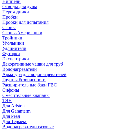
Ниппели
Отводы для душа
Переходники
Пробки
Пробки для испытания
Сгоны
Сгоны-Американки
Тройники
Угольники
Удлинители
Футорки
Эксцентрики
Декоративные чашки для труб
Водонагреватели
Арматура для водонагревателей
Группы безопасности
Расширительные баки ГВС
Сифоны
Смесительные клапаны
ТЭН
Для Ariston
Для Garanterm
Для Реал
Для Термекс
Водонагреватели газовые