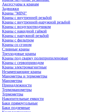
Аксессуары к кранам
Задвижки
Краны "MINI"
Краны с внутренней резьбой
Краны с внутренней-наружной резьбой
Краны с воздухоотводчиком
Краны с накидной гайкой
Краны с наружной резьбой
Краны с фильтром
Краны со сгоном
Сливные краны
Трехходовые краны
Краны под сварку полипропиленовые
Краны с сервоприводом
Краны электромагнитные
Незамерзающие краны
Манометры и термометры
Манометры
Принадлежности
Термоманометры
Термометры
Накопительные емкости
Баки прямоугольные
Баки подземные