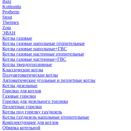
Baxi
Kotitonttu
Protherm
Stout
Thermex
Zota
ЭВАН
Котлы газовые
Котлы газовые напольные отопительные
Котлы газовые напольные+ГВС
Котлы газовые настенные отопительные
Котлы газовые настенные+ГВС
Котлы твердотопливные
Классические котлы
Полуавтоматические котлы
Автоматические угольные и пеллетные котлы
Котлы дизельные
Горелки для котлов
Газовые горелки
Горелки для дизельного топлива
Пеллетные горелки
Котлы под горелку газ/дизель
Котлы газ\дизель напольные отопительные
Комплектующие для котлов
Обвязка котельной