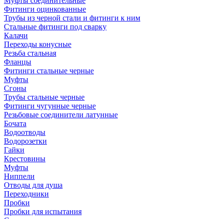
Муфты соединительные
Фитинги оцинкованные
Трубы из черной стали и фитинги к ним
Стальные фитинги под сварку
Калачи
Переходы конусные
Резьба стальная
Фланцы
Фитинги стальные черные
Муфты
Сгоны
Трубы стальные черные
Фитинги чугунные черные
Резьбовые соединители латунные
Бочата
Водоотводы
Водорозетки
Гайки
Крестовины
Муфты
Ниппели
Отводы для душа
Переходники
Пробки
Пробки для испытания