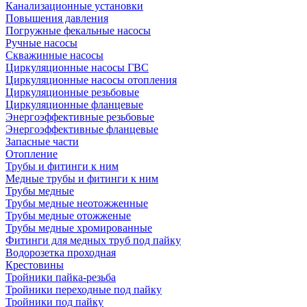
Канализационные установки
Повышения давления
Погружные фекальные насосы
Ручные насосы
Скважинные насосы
Циркуляционные насосы ГВС
Циркуляционные насосы отопления
Циркуляционные резьбовые
Циркуляционные фланцевые
Энергоэффективные резьбовые
Энергоэффективные фланцевые
Запасные части
Отопление
Трубы и фитинги к ним
Медные трубы и фитинги к ним
Трубы медные
Трубы медные неотожженные
Трубы медные отожженые
Трубы медные хромированные
Фитинги для медных труб под пайку
Водорозетка проходная
Крестовины
Тройники пайка-резьба
Тройники переходные под пайку
Тройники под пайку