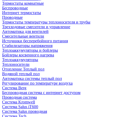
Термостаты комнатные
Беспроводные
Интернет термостаты
Проводные
Термостаты температуры теплоносителя и трубы
Трехходовые смесители и управление
Автоматика для вентилей
Смесительные вентили
Источники бесперебойного питания
Стабилизаторы напряжения
Теплоаккумуляторы и бойлеры
Бойлеры косвенного нагрева
Теплоаккумуляторы
Теплоносители
Отопление Теплый пол
Водяной теплый пол
Автоматика системы теплый пол
Регулирование по температуре воздуха
Система Berg
Беспроводная система с интернет доступом
Проводная система
Система Kromwell
Система Salus iT600
Система Salus проводная
Система Tech