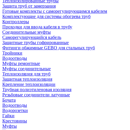
Теплоизолированные трубы
Защита труб от замерзания
Готовые комплекты с саморегулирующимся кабелем
Комплектующие для системы обогрева труб
Контроллеры
Проходки для ввода кабеля в трубу
Соединительные муфты
Саморегулирующийся кабель
Защитные трубы гофрированные
Фитинги обжимные GEBO для стальных труб
Тройники
Водоотводы
Муфты ремонтные
Муфты соединительные
Теплоизоляция для труб
Защитная теплоизоляция
Крепление теплоизоляции
Трубная полиэтиленовая изоляция
Резьбовые соединители латунные
Бочата
Водоотводы
Водорозетки
Гайки
Крестовины
Муфты