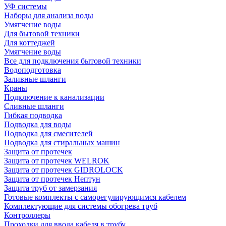
УФ системы
Наборы для анализа воды
Умягчение воды
Для бытовой техники
Для коттеджей
Умягчение воды
Все для подключения бытовой техники
Водоподготовка
Заливные шланги
Краны
Подключение к канализации
Сливные шланги
Гибкая подводка
Подводка для воды
Подводка для смесителей
Подводка для стиральных машин
Защита от протечек
Защита от протечек WELROK
Защита от протечек GIDROLOCK
Защита от протечек Нептун
Защита труб от замерзания
Готовые комплекты с саморегулирующимся кабелем
Комплектующие для системы обогрева труб
Контроллеры
Проходки для ввода кабеля в трубу