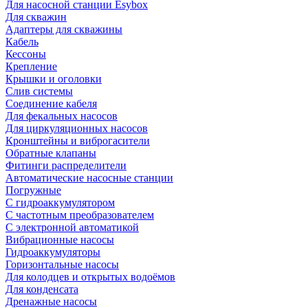
Для насосной станции Esybox
Для скважин
Адаптеры для скважины
Кабель
Кессоны
Крепление
Крышки и оголовки
Слив системы
Соединение кабеля
Для фекальных насосов
Для циркуляционных насосов
Кронштейны и виброгасители
Обратные клапаны
Фитинги распределители
Автоматические насосные станции
Погружные
С гидроаккумулятором
С частотным преобразователем
С электронной автоматикой
Вибрационные насосы
Гидроаккумуляторы
Горизонтальные насосы
Для колодцев и открытых водоёмов
Для конденсата
Дренажные насосы