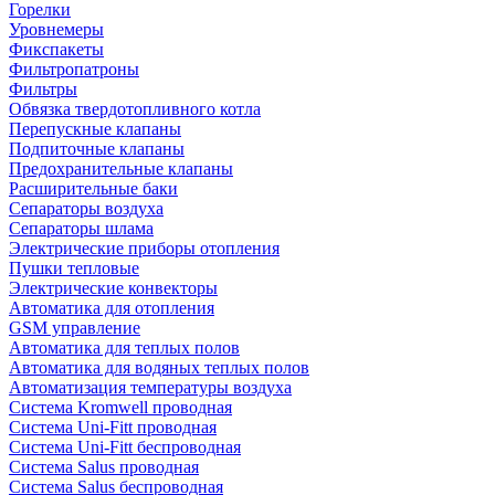
Горелки
Уровнемеры
Фикспакеты
Фильтропатроны
Фильтры
Обвязка твердотопливного котла
Перепускные клапаны
Подпиточные клапаны
Предохранительные клапаны
Расширительные баки
Сепараторы воздуха
Сепараторы шлама
Электрические приборы отопления
Пушки тепловые
Электрические конвекторы
Автоматика для отопления
GSM управление
Автоматика для теплых полов
Автоматика для водяных теплых полов
Автоматизация температуры воздуха
Система Kromwell проводная
Система Uni-Fitt проводная
Система Uni-Fitt беспроводная
Система Salus проводная
Система Salus беспроводная