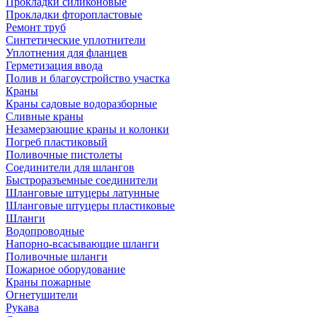
Прокладки силиконовые
Прокладки фторопластовые
Ремонт труб
Синтетические уплотнители
Уплотнения для фланцев
Герметизация ввода
Полив и благоустройство участка
Краны
Краны садовые водоразборные
Сливные краны
Незамерзающие краны и колонки
Погреб пластиковый
Поливочные пистолеты
Соединители для шлангов
Быстроразъемные соединители
Шланговые штуцеры латунные
Шланговые штуцеры пластиковые
Шланги
Водопроводные
Напорно-всасывающие шланги
Поливочные шланги
Пожарное оборудование
Краны пожарные
Огнетушители
Рукава