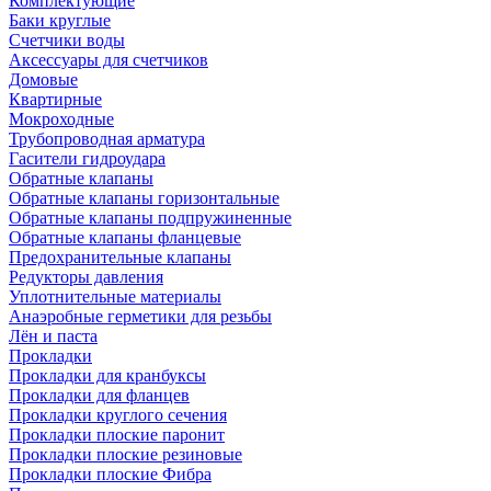
Комплектующие
Баки круглые
Счетчики воды
Аксессуары для счетчиков
Домовые
Квартирные
Мокроходные
Трубопроводная арматура
Гасители гидроудара
Обратные клапаны
Обратные клапаны горизонтальные
Обратные клапаны подпружиненные
Обратные клапаны фланцевые
Предохранительные клапаны
Редукторы давления
Уплотнительные материалы
Анаэробные герметики для резьбы
Лён и паста
Прокладки
Прокладки для кранбуксы
Прокладки для фланцев
Прокладки круглого сечения
Прокладки плоские паронит
Прокладки плоские резиновые
Прокладки плоские Фибра