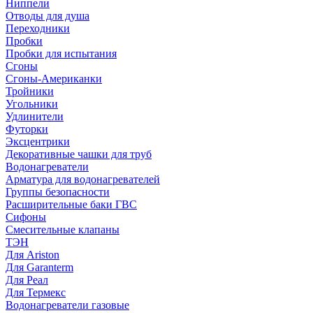
Ниппели
Отводы для душа
Переходники
Пробки
Пробки для испытания
Сгоны
Сгоны-Американки
Тройники
Угольники
Удлинители
Футорки
Эксцентрики
Декоративные чашки для труб
Водонагреватели
Арматура для водонагревателей
Группы безопасности
Расширительные баки ГВС
Сифоны
Смесительные клапаны
ТЭН
Для Ariston
Для Garanterm
Для Реал
Для Термекс
Водонагреватели газовые