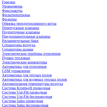
Горелки
Уровнемеры
Фикспакеты
Фильтропатроны
Фильтры
Обвязка твердотопливного котла
Перепускные клапаны
Подпиточные клапаны
Предохранительные клапаны
Расширительные баки
Сепараторы воздуха
Сепараторы шлама
Электрические приборы отопления
Пушки тепловые
Электрические конвекторы
Автоматика для отопления
GSM управление
Автоматика для теплых полов
Автоматика для водяных теплых полов
Автоматизация температуры воздуха
Система Kromwell проводная
Система Uni-Fitt проводная
Система Uni-Fitt беспроводная
Система Salus проводная
Система Salus беспроводная