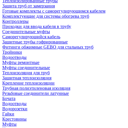
Теплоизолированные трубы
Защита труб от замерзания
Готовые комплекты с саморегулирующимся кабелем
Комплектующие для системы обогрева труб
Контроллеры
Проходки для ввода кабеля в трубу
Соединительные муфты
Саморегулирующийся кабель
Защитные трубы гофрированные
Фитинги обжимные GEBO для стальных труб
Тройники
Водоотводы
Муфты ремонтные
Муфты соединительные
Теплоизоляция для труб
Защитная теплоизоляция
Крепление теплоизоляции
Трубная полиэтиленовая изоляция
Резьбовые соединители латунные
Бочата
Водоотводы
Водорозетки
Гайки
Крестовины
Муфты