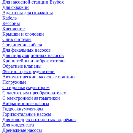
Для насосной станции Esybox
Для скважин
Адаптеры для скважины
Кабель
Кессоны
Крепление
Крышки и оголовки
Слив системы
Соединение кабеля
Для фекальных насосов
Для циркуляционных насосов
Кронштейны и виброгасители
Обратные клапаны
Фитинги распределители
Автоматические насосные станции
Погружные
С гидроаккумулятором
С частотным преобразователем
С электронной автоматикой
Вибрационные насосы
Гидроаккумуляторы
Горизонтальные насосы
Для колодцев и открытых водоёмов
Для конденсата
Дренажные насосы