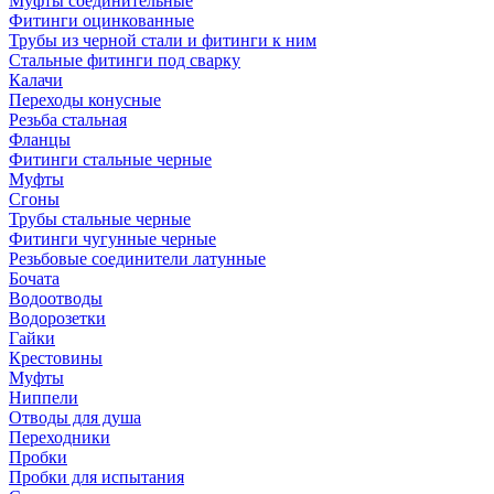
Муфты соединительные
Фитинги оцинкованные
Трубы из черной стали и фитинги к ним
Стальные фитинги под сварку
Калачи
Переходы конусные
Резьба стальная
Фланцы
Фитинги стальные черные
Муфты
Сгоны
Трубы стальные черные
Фитинги чугунные черные
Резьбовые соединители латунные
Бочата
Водоотводы
Водорозетки
Гайки
Крестовины
Муфты
Ниппели
Отводы для душа
Переходники
Пробки
Пробки для испытания