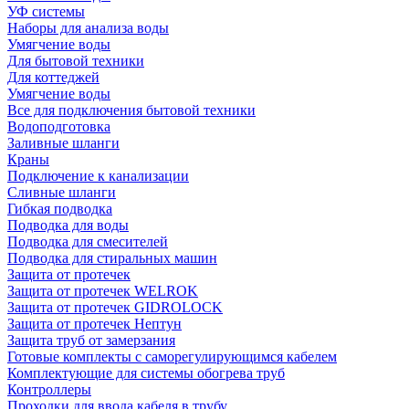
УФ системы
Наборы для анализа воды
Умягчение воды
Для бытовой техники
Для коттеджей
Умягчение воды
Все для подключения бытовой техники
Водоподготовка
Заливные шланги
Краны
Подключение к канализации
Сливные шланги
Гибкая подводка
Подводка для воды
Подводка для смесителей
Подводка для стиральных машин
Защита от протечек
Защита от протечек WELROK
Защита от протечек GIDROLOCK
Защита от протечек Нептун
Защита труб от замерзания
Готовые комплекты с саморегулирующимся кабелем
Комплектующие для системы обогрева труб
Контроллеры
Проходки для ввода кабеля в трубу