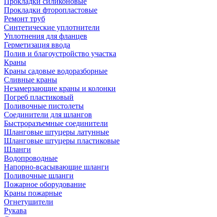
Прокладки силиконовые
Прокладки фторопластовые
Ремонт труб
Синтетические уплотнители
Уплотнения для фланцев
Герметизация ввода
Полив и благоустройство участка
Краны
Краны садовые водоразборные
Сливные краны
Незамерзающие краны и колонки
Погреб пластиковый
Поливочные пистолеты
Соединители для шлангов
Быстроразъемные соединители
Шланговые штуцеры латунные
Шланговые штуцеры пластиковые
Шланги
Водопроводные
Напорно-всасывающие шланги
Поливочные шланги
Пожарное оборудование
Краны пожарные
Огнетушители
Рукава