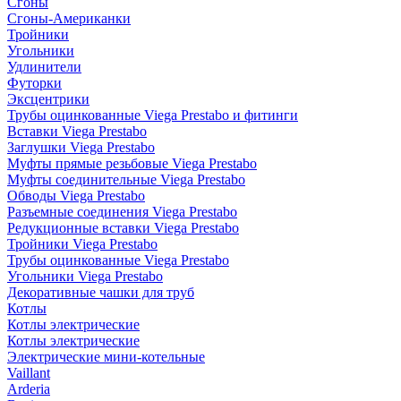
Сгоны
Сгоны-Американки
Тройники
Угольники
Удлинители
Футорки
Эксцентрики
Трубы оцинкованные Viega Prestabo и фитинги
Вставки Viega Prestabo
Заглушки Viega Prestabo
Муфты прямые резьбовые Viega Prestabo
Муфты соединительные Viega Prestabo
Обводы Viega Prestabo
Разъемные соединения Viega Prestabo
Редукционные вставки Viega Prestabo
Тройники Viega Prestabo
Трубы оцинкованные Viega Prestabo
Угольники Viega Prestabo
Декоративные чашки для труб
Котлы
Котлы электрические
Котлы электрические
Электрические мини-котельные
Vaillant
Arderia