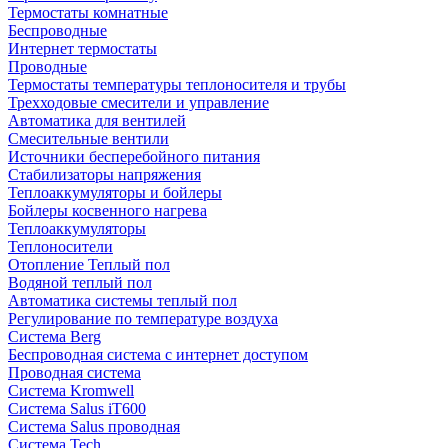
Термостаты комнатные
Беспроводные
Интернет термостаты
Проводные
Термостаты температуры теплоносителя и трубы
Трехходовые смесители и управление
Автоматика для вентилей
Смесительные вентили
Источники бесперебойного питания
Стабилизаторы напряжения
Теплоаккумуляторы и бойлеры
Бойлеры косвенного нагрева
Теплоаккумуляторы
Теплоносители
Отопление Теплый пол
Водяной теплый пол
Автоматика системы теплый пол
Регулирование по температуре воздуха
Система Berg
Беспроводная система с интернет доступом
Проводная система
Система Kromwell
Система Salus iT600
Система Salus проводная
Система Tech