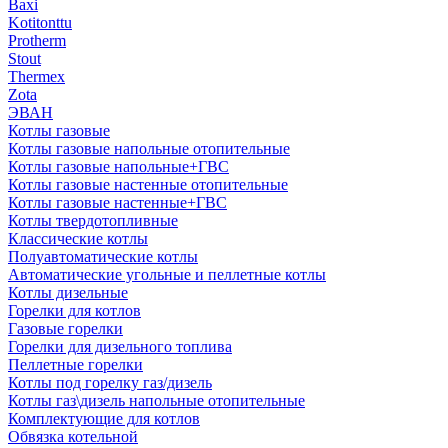
Baxi
Kotitonttu
Protherm
Stout
Thermex
Zota
ЭВАН
Котлы газовые
Котлы газовые напольные отопительные
Котлы газовые напольные+ГВС
Котлы газовые настенные отопительные
Котлы газовые настенные+ГВС
Котлы твердотопливные
Классические котлы
Полуавтоматические котлы
Автоматические угольные и пеллетные котлы
Котлы дизельные
Горелки для котлов
Газовые горелки
Горелки для дизельного топлива
Пеллетные горелки
Котлы под горелку газ/дизель
Котлы газ\дизель напольные отопительные
Комплектующие для котлов
Обвязка котельной