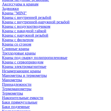
Аксессуары к кранам
Задвижки
Краны "MINI"
Краны с внутренней резьбой
Краны с внутренней-наружной резьбой
Краны с воздухоотводчиком
Краны с накидной гайкой
Краны с наружной резьбой
Краны с фильтром
Краны со сгоном
Сливные краны
Трехходовые краны
Краны под сварку полипропиленовые
Краны с сервоприводом
Краны электромагнитные
Незамерзающие краны
Манометры и термометры
Манометры
Принадлежности
Термоманометры
Термометры
Накопительные емкости
Баки прямоугольные
Баки подземные