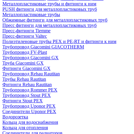
Металлопластиковые трубы и фитинги к ним
PUSH фитинги для металлопластиковых труб
Металлопластиковые трубы
Обжимные фитинги для металлопластиковых труб
Пресс фитинги для металлопластиковых труб
Пресс-фитинги Tiemme
Пресс-фитинги Valtec
Полиэтиленовые трубы PEX и PE-RT и фитинги к ним
Трубопровод Giacomini GIACOTHERM
Трубопровод FV-Plast
Трубопровод Giacomini GX
Труба Giacomini GX
Фитинги Giacomini GX
Трубопровод Rehau Rautitan
Трубы Rehau Rautitan
Фитинги Rehau Rautitan
Трубопровод Rommer PEX
Трубопровод Stout PEX
Фитинги Stout PEX
Трубопровод Uponor PEX
Соединители Uponor PEX
Водорозетка
Кольца для водоснабжения
Кольца для отопления
Соединители для радиаторов