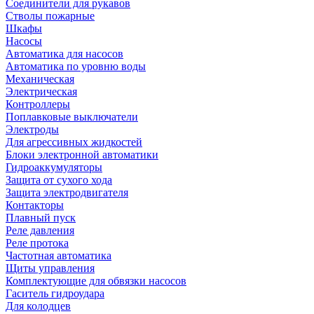
Соединители для рукавов
Стволы пожарные
Шкафы
Насосы
Автоматика для насосов
Автоматика по уровню воды
Механическая
Электрическая
Контроллеры
Поплавковые выключатели
Электроды
Для агрессивных жидкостей
Блоки электронной автоматики
Гидроаккумуляторы
Защита от сухого хода
Защита электродвигателя
Контакторы
Плавный пуск
Реле давления
Реле протока
Частотная автоматика
Щиты управления
Комплектующие для обвязки насосов
Гаситель гидроудара
Для колодцев