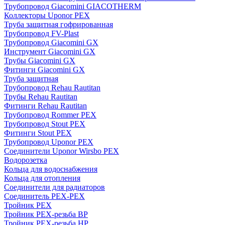
Трубопровод Giacomini GIACOTHERM
Коллекторы Uponor PEX
Труба защитная гофрированная
Трубопровод FV-Plast
Трубопровод Giacomini GX
Инструмент Giacomini GX
Трубы Giacomini GX
Фитинги Giacomini GX
Труба защитная
Трубопровод Rehau Rautitan
Трубы Rehau Rautitan
Фитинги Rehau Rautitan
Трубопровод Rommer PEX
Трубопровод Stout PEX
Фитинги Stout PEX
Трубопровод Uponor PEX
Соединители Uponor Wirsbo PEX
Водорозетка
Кольца для водоснабжения
Кольца для отопления
Соединители для радиаторов
Соединитель PEX-PEX
Тройник PEX
Тройник PEX-резьба ВР
Тройник PEX-резьба НР